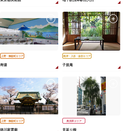
東京都美術館
地下鉄浅草駅出入口
上野・御徒町エリア
根岸・入谷・金杉エリア
寿湯
子規庵
上野・御徒町エリア
奥浅草エリア
徳川家霊廟
見返り柳