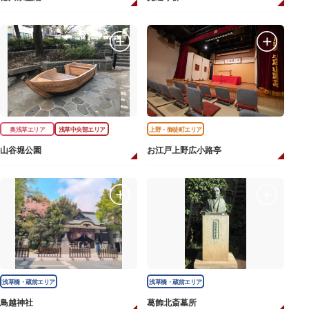
奥浅草エリア
浅草中央部エリア
上野・御徒町エリア
山谷堀公園
お江戸上野広小路亭
浅草橋・蔵前エリア
浅草橋・蔵前エリア
鳥越神社
葛飾北斎墓所