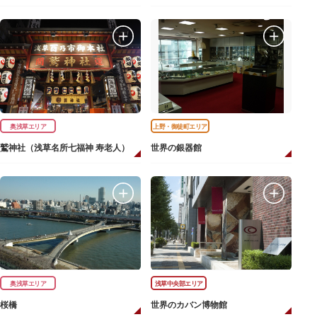
奥浅草エリア
上野・御徒町エリア
鷲神社（浅草名所七福神 寿老人）
世界の銀器館
奥浅草エリア
浅草中央部エリア
桜橋
世界のカバン博物館