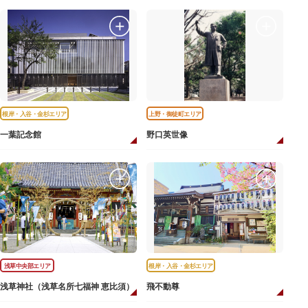
根岸・入谷・金杉エリア
上野・御徒町エリア
一葉記念館
野口英世像
浅草中央部エリア
根岸・入谷・金杉エリア
浅草神社（浅草名所七福神 恵比須）
飛不動尊