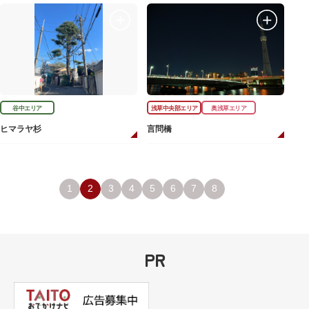
谷中エリア
浅草中央部エリア
奥浅草エリア
ヒマラヤ杉
言問橋
1
2
3
4
5
6
7
8
PR