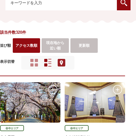
該当件数320件
現在地から
並び順
アクセス数順
更新順
近い順
表示切替
谷中エリア
谷中エリア