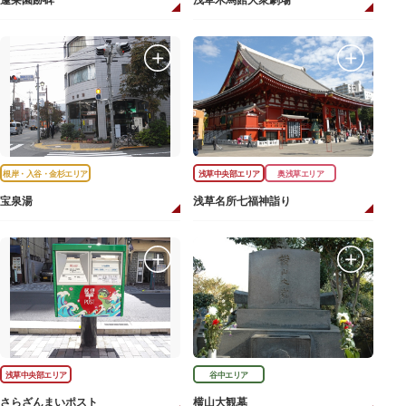
蓬莱園跡碑
浅草木馬館大衆劇場
根岸・入谷・金杉エリア
浅草中央部エリア
奥浅草エリア
宝泉湯
浅草名所七福神詣り
浅草中央部エリア
谷中エリア
さらざんまいポスト
横山大観墓