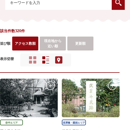
該当件数320件
現在地から
並び順
アクセス数順
更新順
近い順
表示切替
谷中エリア
浅草橋・蔵前エリア