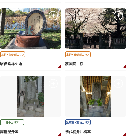
上野・御徒町エリア
上野・御徒町エリア
駅伝発祥の地
護国院 桜
谷中エリア
浅草橋・蔵前エリア
高橋泥舟墓
初代柄井川柳墓