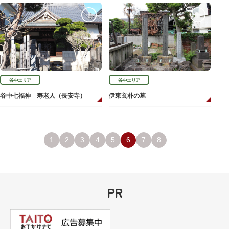
谷中エリア
谷中エリア
谷中七福神 寿老人（長安寺）
伊東玄朴の墓
1
2
3
4
5
6
7
8
PR