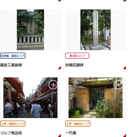
浅草橋・蔵前エリア
奥浅草エリア
蔵前工業跡碑
対鴎荘蹟碑
上野・御徒町エリア
上野・御徒町エリア
ゴルフ商品街
一円庵