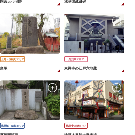
岡倉天心宅跡
浅草御蔵跡碑
上野・御徒町エリア
奥浅草エリア
鳥塚
東禅寺の江戸六地蔵
浅草橋・蔵前エリア
浅草中央部エリア