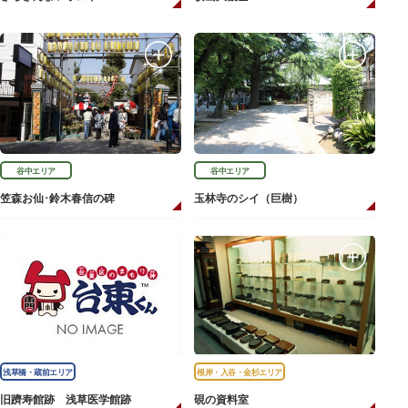
谷中エリア
谷中エリア
笠森お仙･鈴木春信の碑
玉林寺のシイ（巨樹）
浅草橋・蔵前エリア
根岸・入谷・金杉エリア
旧躋寿館跡 浅草医学館跡
硯の資料室