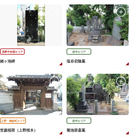
浅草中央部エリア
谷中エリア
姥ヶ池碑
塩谷宕陰墓
上野・御徒町エリア
谷中エリア
笠森稲荷（上野桜木）
菊池容斎墓