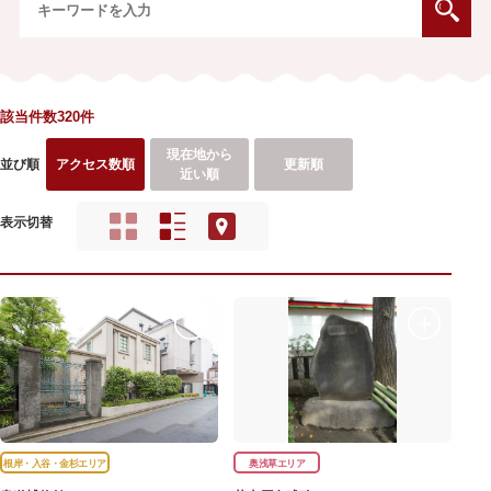
該当件数320件
現在地から
並び順
アクセス数順
更新順
近い順
表示切替
根岸・入谷・金杉エリア
奥浅草エリア