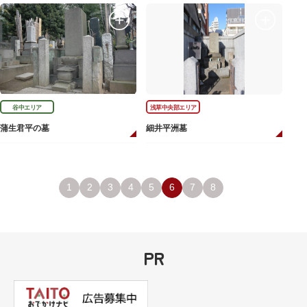
谷中エリア
浅草中央部エリア
蒲生君平の墓
細井平洲墓
1
2
3
4
5
6
7
8
PR