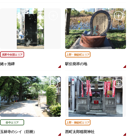
浅草中央部エリア
上野・御徒町エリア
姥ヶ池碑
駅伝発祥の地
谷中エリア
上野・御徒町エリア
玉林寺のシイ（巨樹）
西町太郎稲荷神社