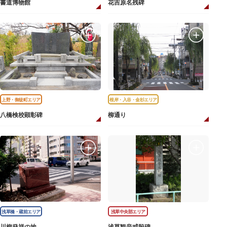
書道博物館
花吉原名残碑
上野・御徒町エリア
根岸・入谷・金杉エリア
八橋検校顕彰碑
柳通り
浅草橋・蔵前エリア
浅草中央部エリア