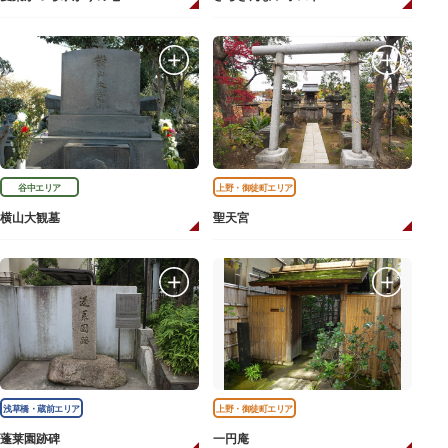
谷中エリア
上野・御徒町エリア
横山大観墓
聖天宮
浅草橋・蔵前エリア
上野・御徒町エリア
蓬莱園跡碑
一円庵