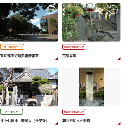
上野・御徒町エリア
浅草中央部エリア
東京都美術館美術情報室
芭蕉翁碑
谷中エリア
浅草中央部エリア
谷中七福神 寿老人（長安寺）
花川戸助六の歌碑