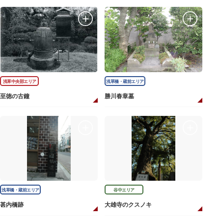
浅草中央部エリア
浅草橋・蔵前エリア
至徳の古鐘
勝川春章墓
浅草橋・蔵前エリア
谷中エリア
甚内橋跡
大雄寺のクスノキ