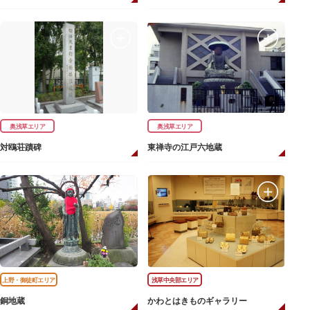
奥浅草エリア
奥浅草エリア
対鴎荘蹟碑
東禅寺の江戸六地蔵
上野・御徒町エリア
浅草中央部エリア
銅地蔵
かわとはきものギャラリー