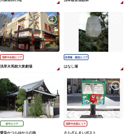
川柳発祥の地
浅草観音戒殺碑
浅草中央部エリア
浅草橋・蔵前エリア
浅草木馬館大衆劇場
はなし塚
谷中エリア
浅草中央部エリア
愛染かつらゆかりの地
さらざんまいポスト