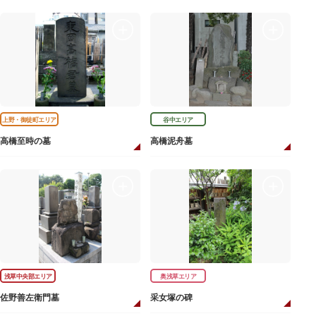
上野・御徒町エリア
谷中エリア
高橋至時の墓
高橋泥舟墓
浅草中央部エリア
奥浅草エリア
佐野善左衛門墓
采女塚の碑