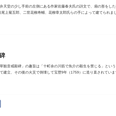
弁天堂の少し手前の左側にある作家佐藤春夫氏の詩文で、扇の形をした
6代目尾上菊五郎、二世花柳寿輔、花柳章太郎氏らの手によって建てられま
碑
草観音戒殺碑」の趣旨は「十町余の川筋で魚介の殺生を禁じる」というも
て建立、その後の火災で倒壊して宝歴9年（1759）に造り直されています
がどちらのものであるかは不明です。