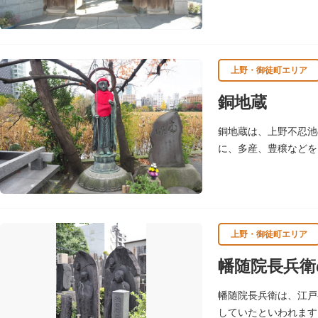
上野・御徒町エリア
銅地蔵
銅地蔵は、上野不忍池
に、多産、豊穣などを
で、前面は陰形をして
上野・御徒町エリア
幡随院長兵衛
幡随院長兵衛は、江戸
していたといわれます