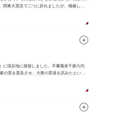
で、関東大震災で二つに折れましたが、補修して
9）に現在地に移築しました。不審庵表千家六代
家の茶を普及させ、大衆の茶道を試みたといわ