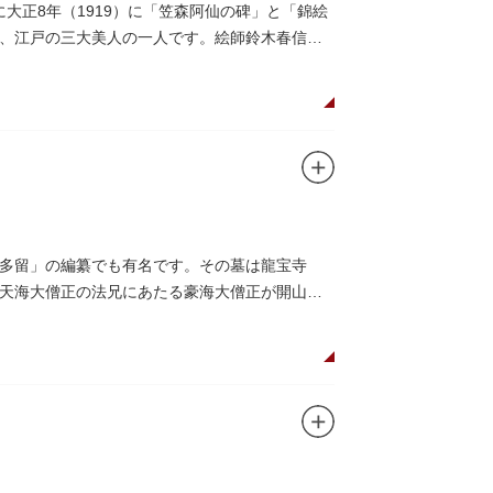
大正8年（1919）に「笠森阿仙の碑」と「錦絵
、江戸の三大美人の一人です。絵師鈴木春信は
多留」の編纂でも有名です。その墓は龍宝寺
天海大僧正の法兄にあたる豪海大僧正が開山し