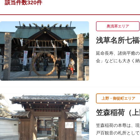
該当件数320件
奥浅草エリア
浅草名所七福
延命長寿、諸病平癒の
会」などにも大きく納
七福神の復活に際し、
上野・御徒町エリア
笠森稲荷（上
笠森稲荷の本尊は、現
戸百観音の札所として