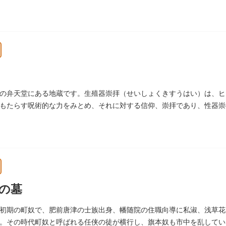
の弁天堂にある地蔵です。生殖器崇拝（せいしょくきすうはい）は、ヒ
もたらす呪術的な力をみとめ、それに対する信仰、崇拝であり、性器崇
います。
の墓
初期の町奴で、肥前唐津の士族出身、幡随院の住職向導に私淑、浅草花
。その時代町奴と呼ばれる任侠の徒が横行し、旗本奴も市中を乱していま