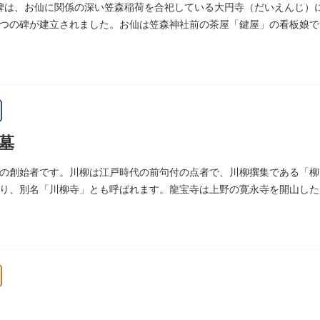
碑は、お仙に関係の深い笠森稲荷を合祀している大円寺（だいえんじ）に
つの碑が建立されました。お仙は笠森神社前の茶屋「鍵屋」の看板娘で
絵画様式である多色刷り版画「錦絵」に描きました。
墓
の創始者です。川柳は江戸時代の前句付の点者で、川柳撰集である「柳
り、別名「川柳寺」とも呼ばれます。龍宝寺は上野の寛永寺を開山した
明王の梵字を刻んだ板碑が境内に残っています。