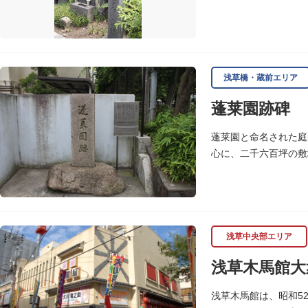
領の騙し討で没しまし
浅草橋・蔵前エリア
蓬莱園跡碑
蓬莱園と命名された庭
心に、二千六百坪の敷
校校庭に池の一部と都
浅草中央部エリア
浅草木馬館大
浅草木馬館は、昭和5