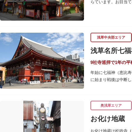
らています。お目当て
浅草中央部エリア
浅草名所七福
9社寺巡拝で1年の平
年始に七福神（恵比寿
に始まり戦後は中断し
浅草名所七福神の特徴
「集まる」という縁起
奥浅草エリア
巡拝しましょう。
お化け地蔵
江戸文化発祥の地とい
訪ねながら江戸文化の
お化け地蔵は松吟寺（