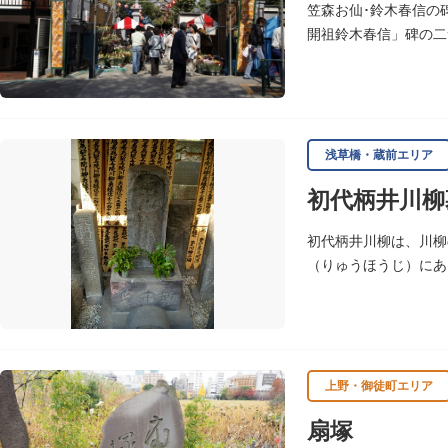
笠森お仙･鈴木春信の
開祖鈴木春信」碑の二
その姿を、当時新しい
浅草橋・蔵前エリア
初代柄井川柳
初代柄井川柳は、川柳
（りゅうほうじ）にあ
た天台宗寺院で、不動
上野・御徒町エリア
扇塚