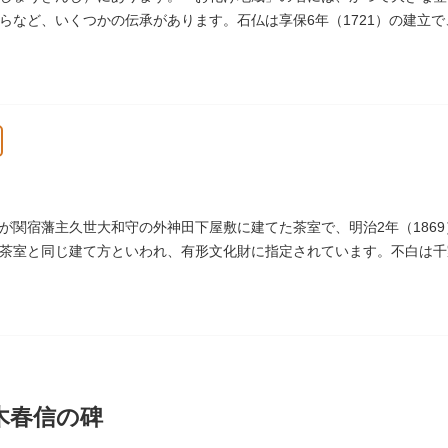
らの散策は、福徳と心の安らぎを与えてくれることでしょう。
らなど、いくつかの伝承があります。石仏は享保6年（1721）の建立
常夜灯は、寛政2年（1790）に建てられました。
が関宿藩主久世大和守の外神田下屋敷に建てた茶室で、明治2年（186
茶室と同じ建て方といわれ、有形文化財に指定されています。不白は千
戸千家を広める拠点となりました。
木春信の碑