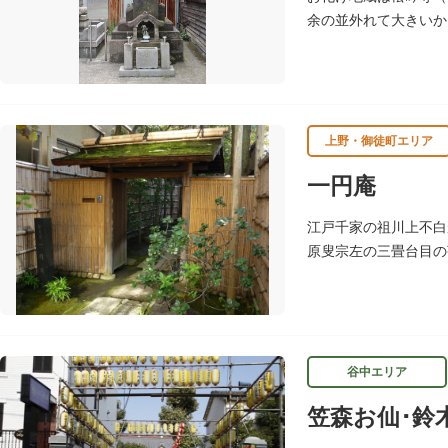
御利益にあやかりなが
余の並外れて大きいか
現在に至っています。
上野・御徒町エリア
一円庵
江戸千家の祖川上不白
原叟宗左の三畳台目の
れおり、この茶室は江
谷中エリア
笠森お仙･鈴