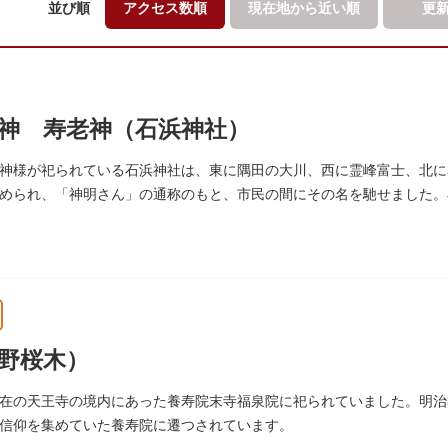
並び順
アクセス数順
現在地から
近い順
更
神 寿老神（石浜神社）
神様が祀られている石浜神社は、東に隅田の大川、西に霊峰富士、北に
められ、「神明さん」の通称のもと、市民の間にその名を馳せました。
延命長寿の神として奉安されたものです。
野桜木）
在の天王寺の境内にあった養寿院末寺福泉院に祀られていました。明治3
信仰を集めていた養寿院に遷つされています。