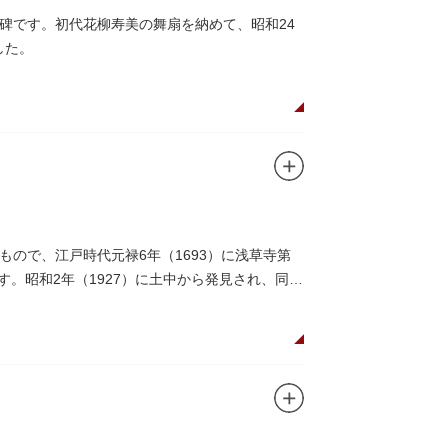
碑です。初代花柳寿美の舞扇を納めて、昭和24
した。
ので、江戸時代元禄6年（1693）に浅草寺第
。昭和2年（1927）に土中から発見され、同8