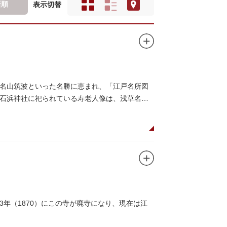
新順
表示切替
名山筑波といった名勝に恵まれ、「江戸名所図
石浜神社に祀られている寿老人像は、浅草名所
年（1870）にこの寺が廃寺になり、現在は江