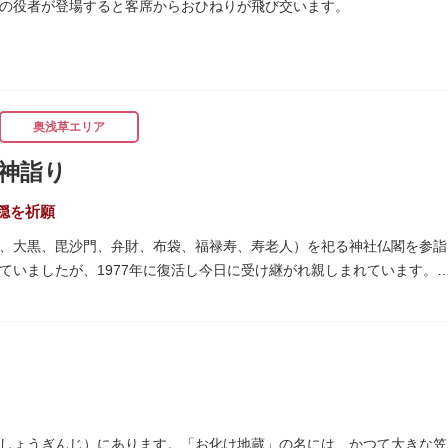
の役者が登場すると客席からおひねりが飛び交います。
奥浅草エリア
神詣り
穏を祈願
、大黒、毘沙門、弁財、布袋、福禄寿、寿老人）を祀る神社仏閣を参詣
ていましたが、1977年に復活し今日に受け継がれ親しまれています。
は福禄寿、寿老人が2社ずつあり、巡る社寺が9ヶ所あるところ。九は
の良い意味を持つ故事に由来しているそうです。福笹に各社寺の福絵馬
われる浅草には、観音様の境内を中心として広く各所に名所・旧跡があ
面影を偲んでみてはいかがでしょうか。
しょうぎんじ）にあります。「お化け地蔵」の名には、かつて大きな笠