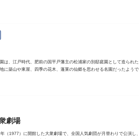
た。お墓は源空寺（げんくうじ）にあります。
園は、江戸時代、肥前の国平戸藩主の松浦家の別邸庭園として造られた
地に築山や東屋、四季の花木、蓬莱の仙郷を思わせる名園だったようで
指定の天然記念物の大イチョウを残すのみです。
衆劇場
2年（1977）に開館した大衆劇場で、全国人気劇団が月替わりで公演