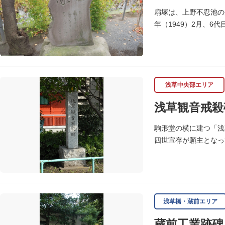
扇塚は、上野不忍池の
年（1949）2月、
浅草中央部エリア
浅草観音戒殺
駒形堂の横に建つ「浅
四世宣存が願主となっ
年に修補再建された碑
浅草橋・蔵前エリア
蔵前工業跡碑