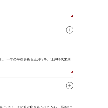
し、一年の平穏を祈る正月行事。江戸時代末期
数の究み、鳩と言う字にも使われていて、鳩は
をつけ、色紙・福絵に御朱印をいただきながら
ります。七福神をめぐる途中、これらの名跡も
をかぶり、その笠が向きをかえたから、高さ3ｍ