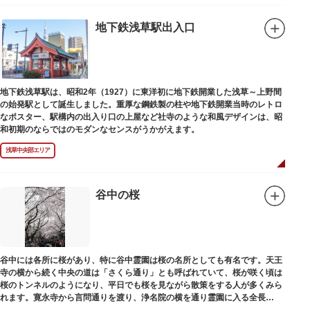
地下鉄浅草駅出入口
地下鉄浅草駅は、昭和2年（1927）に東洋初に地下鉄開業した浅草～上野間
の始発駅として誕生しました。重厚な鋼鉄製の柱や地下鉄開業当時のレトロ
なポスター、駅構内の出入り口の上屋など社寺のような和風デザインは、昭
和初期のならではのモダンなセンスがうかがえます。
浅草中央部エリア
谷中の桜
谷中には各所に桜があり、特に谷中霊園は桜の名所としても有名です。天王
寺の横から続く中央の道は「さくら通り」とも呼ばれていて、桜が咲く頃は
桜のトンネルのようになり、平日でも桜を見ながら散策をする人が多くみら
れます。寛永寺から言問通りを渡り、浄名院の横を通り霊園に入る全長