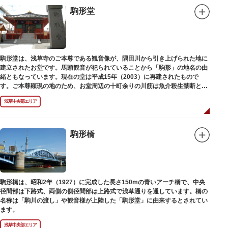
駒形堂
駒形堂は、浅草寺のご本尊である観音像が、隅田川から引き上げられた地に
建立されたお堂です。馬頭観音が祀られていることから「駒形」の地名の由
緒ともなっています。現在の堂は平成15年（2003）に再建されたもので
す。ご本尊顕現の地のため、お堂周辺の十町余りの川筋は魚介殺生禁断とな
り、戒殺碑が建立されました。
浅草中央部エリア
駒形橋
駒形橋は、昭和2年（1927）に完成した長さ150mの青いアーチ橋で、中央
径間部は下路式、両側の側径間部は上路式で浅草通りを通しています。橋の
名称は「駒川の渡し」や観音様が上陸した「駒形堂」に由来するとされてい
ます。
浅草中央部エリア