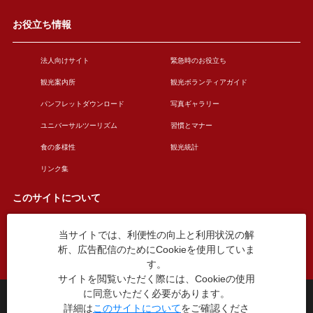
お役立ち情報
法人向けサイト
緊急時のお役立ち
観光案内所
観光ボランティアガイド
パンフレットダウンロード
写真ギャラリー
ユニバーサルツーリズム
習慣とマナー
食の多様性
観光統計
リンク集
このサイトについて
当サイトでは、利便性の向上と利用状況の解
このサイトについて
広告掲載について
析、広告配信のためにCookieを使用していま
お問い合わせ
す。
サイトを閲覧いただく際には、Cookieの使用
に同意いただく必要があります。
台東区役所観光課
詳細は
このサイトについて
をご確認くださ
〒110-8615 東京都台東区東上野4丁目5番6号