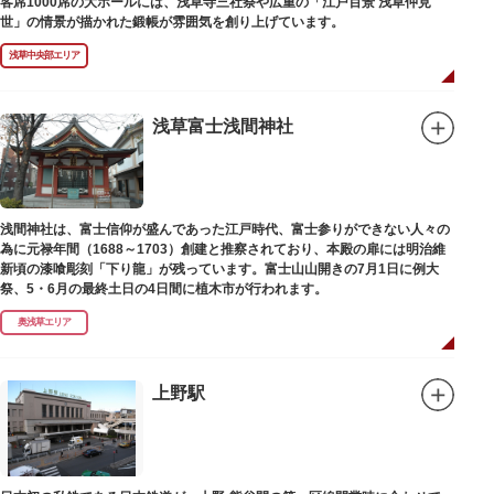
客席1000席の大ホールには、浅草寺三社祭や広重の「江戸百景 浅草仲見
世」の情景が描かれた鍛帳が雰囲気を創り上げています。
浅草中央部エリア
浅草富士浅間神社
浅間神社は、富士信仰が盛んであった江戸時代、富士参りができない人々の
為に元禄年間（1688～1703）創建と推察されており、本殿の扉には明治維
新頃の漆喰彫刻「下り龍」が残っています。富士山山開きの7月1日に例大
祭、5・6月の最終土日の4日間に植木市が行われます。
奥浅草エリア
上野駅