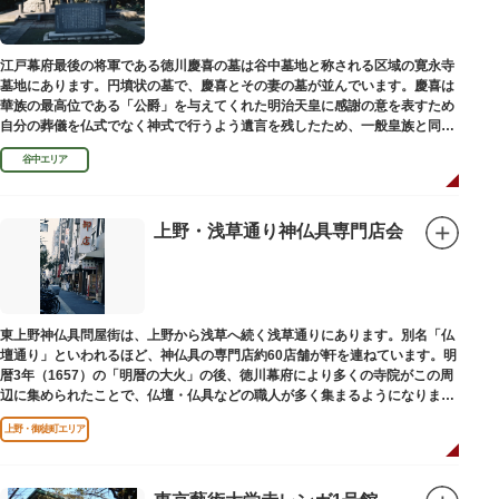
江戸幕府最後の将軍である徳川慶喜の墓は谷中墓地と称される区域の寛永寺
墓地にあります。円墳状の墓で、慶喜とその妻の墓が並んでいます。慶喜は
華族の最高位である「公爵」を与えてくれた明治天皇に感謝の意を表すため
自分の葬儀を仏式でなく神式で行うよう遺言を残したため、一般皇族と同じ
ような円墳が建てられました。
谷中エリア
上野・浅草通り神仏具専門店会
東上野神仏具問屋街は、上野から浅草へ続く浅草通りにあります。別名「仏
壇通り」といわれるほど、神仏具の専門店約60店舗が軒を連ねています。明
暦3年（1657）の「明暦の大火」の後、徳川幕府により多くの寺院がこの周
辺に集められたことで、仏壇・仏具などの職人が多く集まるようになりまし
た。
上野・御徒町エリア