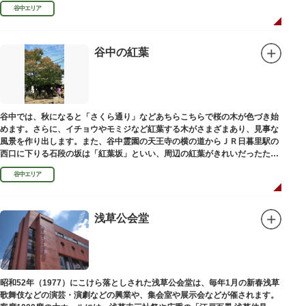
100mの桜並木や、霊園内に点在する大木なども見事です。
谷中エリア
谷中の紅葉
谷中では、秋になると「さくら通り」などあちらこちらで桜の木が色づき始
めます。さらに、イチョウやモミジなど紅葉する木がさまざまあり、見事な
風景を作り出します。また、谷中霊園の天王寺の横の道からＪＲ日暮里駅の
西口に下りる石段の坂は「紅葉坂」といい、周辺の紅葉がきれいだったため
このように命名されたという説があります。
谷中エリア
浅草公会堂
昭和52年（1977）にこけら落としされた浅草公会堂は、毎年1月の新春浅草
歌舞伎などの演芸・演劇などの興業や、集会室や展示会などが催されます。