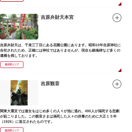
吉原弁財天本宮
吉原弁財天は、千束三丁目にある花園公園にあります。昭和10年吉原神社に
合祀されたため、正確には神社ではありませんが、現在も鎮魂碑など多くの
遺構を残しております。
奥浅草エリア
吉原観音
関東大震災では遊女をはじめ多くの人々が池に逃れ、490人が溺死する悲劇
が起こりました。この観音さまは溺死した人々の供養のために大正１５年
（1926）に造立されたものです。
奥浅草エリア