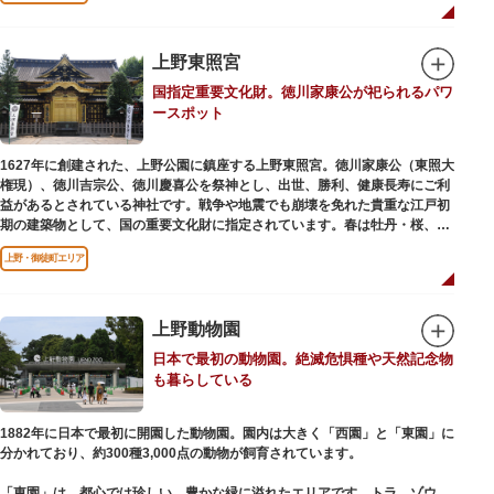
います。戦火を免れた輪王寺門跡御本坊表門、徳川将軍霊廟勅額門など重要
文化財も多く有し、歴史の重みを今に伝える寺院です。
清水観音堂の舞台前に復元された「月の松」は、浮世絵師歌川広重の「名所
上野東照宮
江戸百景」にも描かれていることで有名。丸い形の松から不忍池辯天堂を見
国指定重要文化財。徳川家康公が祀られるパワ
下ろす風流な景観は、絶好のフォトスポットとなっています。
ースポット
東叡山（とうえいざん）という山号は、東の「比叡山延暦寺」を意味してお
り、比叡山や京都の有名寺院になぞらえて上野の山に数多くの堂舎が建立さ
1627年に創建された、上野公園に鎮座する上野東照宮。徳川家康公（東照大
れました。本尊は薬師瑠璃光如来（やくしるりこうにょらい）で、伝教大師
権現）、徳川吉宗公、徳川慶喜公を祭神とし、出世、勝利、健康長寿にご利
最澄が自ら彫ったと伝えられる秘仏です。徳川歴代将軍の祈祷寺と菩提寺を
益があるとされている神社です。戦争や地震でも崩壊を免れた貴重な江戸初
兼ね、御霊廟には6名の将軍が埋葬されています。
期の建築物として、国の重要文化財に指定されています。春は牡丹・桜、秋
は紅葉やダリア展、お正月は初詣や冬ぼたん鑑賞の地として、年間を通して
上野・御徒町エリア
国内外からの参拝者で賑わうスポットです。
贅沢に金箔が使われた豪華絢爛な金色殿（社殿）などの建造物は、三代将
軍・徳川家光公が、日光東照宮までお参りに行けない江戸の人々のために建
上野動物園
てられたそう。社殿内部は文化財保護のため通常は非公開ですが、特別公開
日本で最初の動物園。絶滅危惧種や天然記念物
が実施されることもあるので、拝観を申し込んでみてはいかがでしょうか。
も暮らしている
授与所では、期間・数量限定のお守りや御朱印も授与されているので要チェ
ック。手塚治虫のユニコのお守りなど愛らしいものがありますよ。
1882年に日本で最初に開園した動物園。園内は大きく「西園」と「東園」に
分かれており、約300種3,000点の動物が飼育されています。
「東園」は、都心では珍しい、豊かな緑に溢れたエリアです。トラ、ゾウな