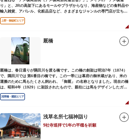
を連ねる「アメ横商店街（アメ横商店街連合会）」。メインの「アメ横通
り」と、JRの高架下にあるモールやプラザからなり、海産物などの食料品や
輸入雑貨、アパレル、化粧品店など、さまざまなジャンルの専門店が立ち並
んでいます。活気ある呼び込みが飛び交うなかで、店員さんとの会話も楽し
上野・御徒町エリア
みながら目玉商品や特価品を探せるのが魅力のひとつ。年末の叩き売りは風
物詩にもなっています。
アメ横のはじまりは、物資が底をついた第二次世界大戦後にできた闇市。多
厩橋
くの闇市が的屋の仕切りであったのに対して、アメ横は満州からの復員兵が
共同体となり連合会を結成。出店を統制し、商店街が形成されました。
当時、JR上野駅のすぐ南に発生した闇市は、飴を販売する屋台があったこと
から「アメヤ横丁（飴屋通り）」と呼ばれるように。反対側のJR御徒町付近
厩橋は、春日通りが隅田川を渡る橋です。この橋の創架は明治7年（1874）
には、アメリカ進駐軍の放出物資を販売する店ができたので「アメリカ横丁
で、隅田川では 第6番目の橋です。この一帯には幕府の御米蔵があり、米の
（アメリカ通り）」と呼ばれるようになりました。この2つのエリアが統合
運搬のために馬もたくさん飼われ、「御厩」 の名称となりました。現在の橋
され、今の「アメ横」になったと言われています。
は、昭和4年（1929）に架設されたもので、親柱には馬をデザインしたガラ
ス細工が組み込まれています。
浅草橋・蔵前エリア
浅草名所七福神詣り
9社寺巡拝で1年の平穏を祈願