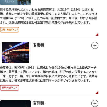
日本近代洋画の父ともいわれる黒田清輝は、大正13年（1924）に没する
際、遺産の一部を美術の奨励事業に役立てるよう遺言しました。これをうけ
て昭和3年（1928）に竣工したのが黒田記念館です。岡田信一郎により設計
され、現在は黒田記念室と特別室で黒田清輝の作品を展示しています。
上野・御徒町エリア
吾妻橋
吾妻橋は、昭和6年（1931）に完成した長さ150mの真っ赤な上路式アーチ
橋で、雷門通りを通しています。橋の名称は、江戸の東に位置することから
「東（あずま）橋」や日本武尊命の伝説に由来するとされています。浅草寺
に最も近い橋で歩車道境界柵には雷門マークがデザインされています。
浅草中央部エリア
言問橋