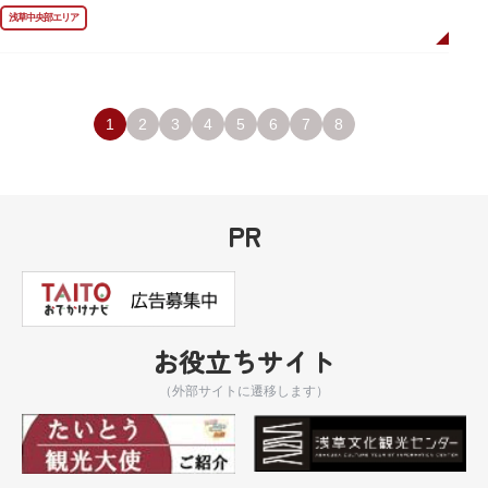
ました。
浅草中央部エリア
描かれているのは、主人公である矢逆一稀、久慈悠、陣内燕太の3人が、か
っぱ橋に封印されていた謎のカッパ型生命体“ケッピ”によって河童の姿に変
身させられた姿です。
設置年月日：令和3年4月13日
1
2
3
4
5
6
7
8
PR
お役立ちサイト
（外部サイトに遷移します）