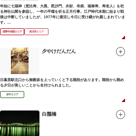
年始に七福神（恵比寿、大黒、毘沙門、弁財、布袋、福禄寿、寿老人）を祀
る神社仏閣を参詣し、一年の平穏を祈る正月行事。江戸時代末期に始まり戦
後は中断していましたが、1977年に復活し今日に受け継がれ親しまれていま
す。
浅草中央部エリア
奥浅草エリア
浅草名所七福神の特徴は福禄寿、寿老人が2社ずつあり、巡る社寺が9ヶ所あ
るところ。九は数の究み、鳩と言う字にも使われていて、鳩は「集まる」と
いう縁起の良い意味を持つ故事に由来しているそうです。福笹に各社寺の福
絵馬をつけ、色紙・福絵に御朱印をいただきながら巡拝しましょう。
夕やけだんだん
江戸文化発祥の地といわれる浅草には、観音様の境内を中心として広く各所
に名所・旧跡があります。七福神をめぐる途中、これらの名跡も訪ねながら
江戸文化の面影を偲んでみてはいかがでしょうか。
御利益にあやかりながらの散策は、福徳と心の安らぎを与えてくれることで
日暮里駅北口から御殿坂を上っていくと下る階段があります。階段から眺め
しょう。
る夕日が美しいことから名付けられました。
谷中エリア
白鬚橋