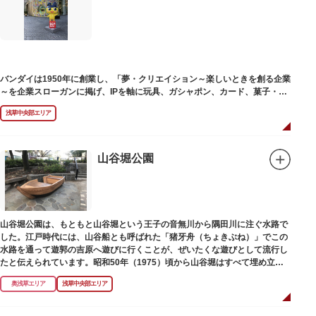
塚の上には板碑が祀られています。この板碑には「弘安十一年戊子五月二十
二日孝子敬白」と刻まれており、区内でも古いものです。しかし妙亀塚と板
碑との関係は、明らかではありません。
なお、隅田川の対岸、木母寺（墨田区堤通）境内には梅若にちなむ梅若塚
（都旧跡）があり、この妙亀塚と相対するものと考えられています。
バンダイは1950年に創業し、「夢・クリエイション～楽しいときを創る企業
～を企業スローガンに掲げ、IPを軸に玩具、ガシャポン、カード、菓子・食
品・食玩、アパレル、日用雑貨など、お客さまの身近で楽しんでいただける
浅草中央部エリア
エンターテインメントをお届けしています。
山谷堀公園
山谷堀公園は、もともと山谷堀という王子の音無川から隅田川に注ぐ水路で
した。江戸時代には、山谷船とも呼ばれた「猪牙舟（ちょきぶね）」でこの
水路を通って遊郭の吉原へ遊びに行くことが、ぜいたくな遊びとして流行し
たと伝えられています。昭和50年（1975）頃から山谷堀はすべて埋め立て
られて暗渠となり、細長い公園として生まれ変わりました。山谷堀公園に
奥浅草エリア
浅草中央部エリア
は、猪牙舟についての説明板も設置されています。