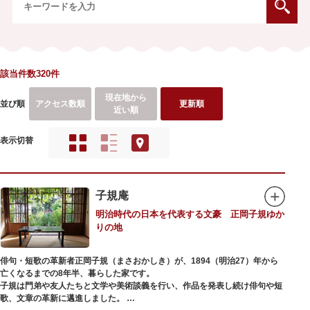
該当件数320件
現在地から
並び順
アクセス数順
更新順
近い順
表示切替
子規庵
明治時代の日本を代表する文豪 正岡子規ゆか
りの地
俳句・短歌の革新者正岡子規（まさおかしき）が、1894（明治27）年から
亡くなるまでの8年半、暮らした家です。
子規は門弟や友人たちと文学や美術談義を行い、作品を発表し続け俳句や短
歌、文章の革新に邁進しました。