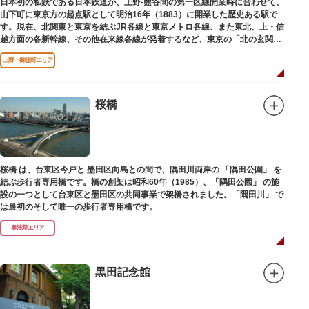
日本初の私鉄である日本鉄道が、上野-熊谷間の第一区線開業時に合わせて、
山下町に東京方の起点駅として明治16年（1883）に開業した歴史ある駅で
す。現在、北関東と東京を結ぶJR各線と東京メトロ各線、また東北、上・信
越方面の各新幹線、その他在来線各線が発着するなど、東京の「北の玄関
口」として機能しています。
上野・御徒町エリア
桜橋
桜橋 は、台東区今戸と 墨田区向島との間で、隅田川両岸の 「隅田公園」 を
結ぶ歩行者専用橋です。橋の創架は昭和60年（1985）、「隅田公園」 の施
設の一つとして台東区と墨田区の共同事業で架橋されました。「隅田川」 で
は最初のそして唯一の歩行者専用橋です。
奥浅草エリア
黒田記念館