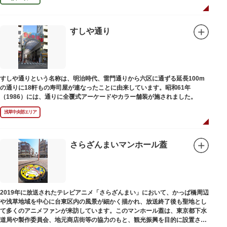
すしや通り
すしや通りという名称は、明治時代、雷門通りから六区に通ずる延長100m
の通りに18軒もの寿司屋が連なったことに由来しています。昭和61年
（1986）には、通りに全覆式アーケードやカラー舗装が施されました。
浅草中央部エリア
さらざんまいマンホール蓋
2019年に放送されたテレビアニメ「さらざんまい」において、かっぱ橋周辺
や浅草地域を中心に台東区内の風景が細かく描かれ、放送終了後も聖地とし
て多くのアニメファンが来訪しています。このマンホール蓋は、東京都下水
道局や製作委員会、地元商店街等の協力のもと、観光振興を目的に設置され