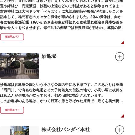
ことから、女性の様々な願いを叶えてくれるといわれています。ほかにも開
運や縁結び、商売繁盛、技芸の上達などのご利益があると崇敬されてきまし
た。
吉原神社には大河ドラマ「べらぼう」に九郎助稲荷や狐像が登場したことを
記念して、地元有志の方々から狐像が奉納されました。2体の狐像は、向か
春になると逢初桜（あいぞめさくら）と呼ばれるが枝垂れ桜が、見事な花を
って右の像が「逢（あい）」、左の像が「初（そめ）」と命名されていま
咲かせ人々を和ませます。毎年5月の例祭では神輿渡御が行われ、威勢の良
す。
い掛け声とともに各町は活気にあふれます。
奥浅草エリア
吉原弁財天は浅草名所七福神の一社・弁財天にあたり、七福神に関する授与
も年間を通して行われています。
妙亀塚
妙亀塚は妙亀塚公園という小さな公園の中にある塚です。このあたりは謡曲
「隅田川」で有名な妙亀尼とその子梅若丸の伝説の地で、小高い塚に板碑を
はめ込んだ供養塔が立っており、都の旧跡に指定されています。
この妙亀塚のある地は、かつて浅茅ヶ原と呼ばれた原野で、近くを奥州街道
が通じていました。妙亀塚は「梅若伝説」にちなんだ名称です。「梅若伝
奥浅草エリア
説」とは平安時代、吉田少将惟房の子・梅若が、信夫藤太という人買いにさ
らわれ、都から奥州へつれて行かれる途中、重い病にかかりこの地に捨てら
れ世を去りました。我が子を探し求めてはるばるこの地まで来た母親は、隅
田川岸で里人から梅若の死を知らされ、髪をおろして妙亀尼と称し庵を結ん
株式会社バンダイ本社
だ、という説話です。謡曲『隅田川』はこの伝説をもとにしています。