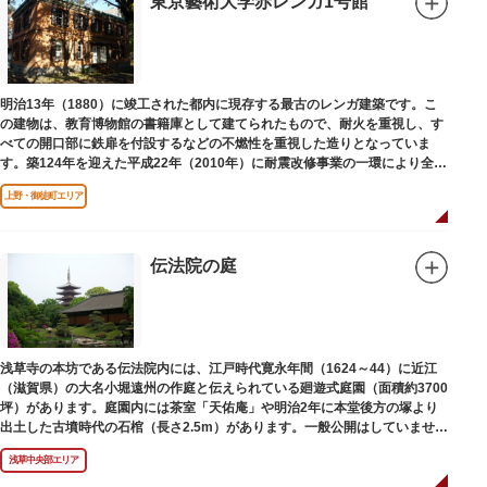
東京藝術大学赤レンガ1号館
明治13年（1880）に竣工された都内に現存する最古のレンガ建築です。こ
の建物は、教育博物館の書籍庫として建てられたもので、耐火を重視し、す
べての開口部に鉄扉を付設するなどの不燃性を重視した造りとなっていま
す。築124年を迎えた平成22年（2010年）に耐震改修事業の一環により全面
改修が施されました。
上野・御徒町エリア
伝法院の庭
浅草寺の本坊である伝法院内には、江戸時代寛永年間（1624～44）に近江
（滋賀県）の大名小堀遠州の作庭と伝えられている廻遊式庭園（面積約3700
坪）があります。庭園内には茶室「天佑庵」や明治2年に本堂後方の塚より
出土した古墳時代の石棺（長さ2.5m）があります。一般公開はしていません
が、不定期で特別公開されることがあります。
浅草中央部エリア