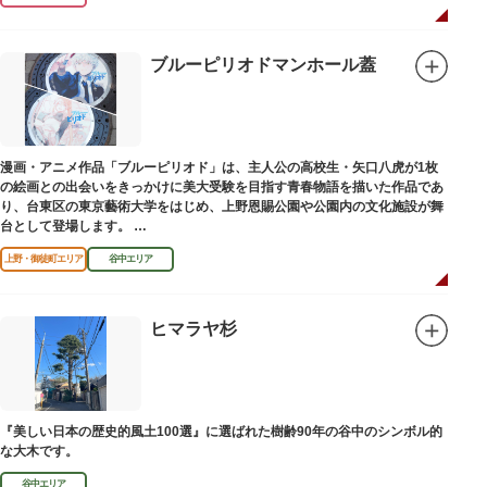
ブルーピリオドマンホール蓋
漫画・アニメ作品「ブルーピリオド」は、主人公の高校生・矢口八虎が1枚
の絵画との出会いをきっかけに美大受験を目指す青春物語を描いた作品であ
り、台東区の東京藝術大学をはじめ、上野恩賜公園や公園内の文化施設が舞
台として登場します。
区にゆかりのある本作品を通して、新たな観光スポット創出による誘客促進
上野・御徒町エリア
谷中エリア
と区内観光客の回遊性向上を図るため、こちらのマンホール蓋を設置しまし
た。
設置年月日：令和4年3月1日
ヒマラヤ杉
『美しい日本の歴史的風土100選』に選ばれた樹齢90年の谷中のシンボル的
な大木です。
谷中エリア