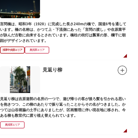
言問橋は、昭和3年（1928）に完成した長さ240mの橋で、国道6号を通して
います。橋の名称は、かつて上・下流側にあった「言問の渡し」や在原業平
が詠んだ古歌に由来するとされています。橋柱の街灯は瓢箪の形、欄干に朝
顔がデザインされています。
浅草中央部エリア
奥浅草エリア
見返り柳
見返り柳は吉原遊郭の名所の一つで、遊び帰りの客が後ろ髪を引かれる思い
を抱きつつ、この柳のあたりで振り返ったことからその名がつきました。か
つては山谷堀脇の土手にありましたが、区画整理に伴い現在地に移され、今
ある柳も数世代に渡り植え替えられています。
奥浅草エリア