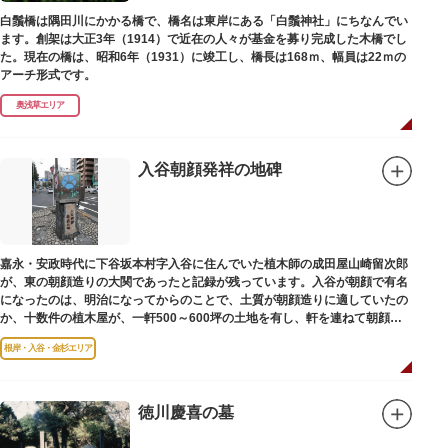
白鬚橋は隅田川にかかる橋で、橋名は東岸にある「白鬚神社」にちなんでい
ます。創架は大正3年（1914）で近在の人々が基金を募り完成した木橋でし
た。現在の橋は、昭和6年（1931）に竣工し、橋長は168ｍ、幅員は22ｍの
アーチ形式です。
奥浅草エリア
入谷朝顔発祥の地碑
嘉永・安政時代に下谷坂本村字入谷に住んでいた植木師の成田屋山崎留次郎
が、東の朝顔造りの大関であったと記録が残っています。入谷が朝顔で有名
になったのは、明治になってからのことで、土質が朝顔造りに適していたの
か、十数件の植木屋が、一軒500～600坪の土地を有し、軒を連ねて朝顔造
りをはじめました。
根岸・入谷・金杉エリア
徳川慶喜の墓