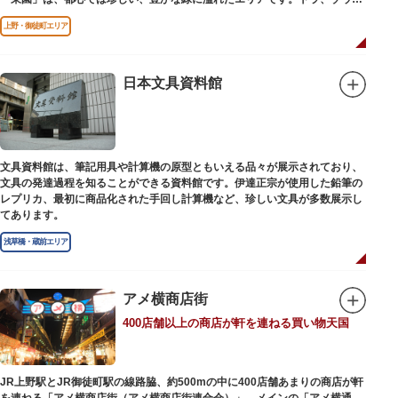
どが住む森エリアや、ホッキョクグマやアザラシが住む海エリアでは、水浴
上野・御徒町エリア
びなど迫力あるシーンが目撃できることもあります。国指定重要文化財の
「旧寛永寺五重塔」や藤堂高虎が建て1878（明治11）年に再建された
「閑々亭」などの歴史的建造物も見どころです。
日本文具資料館
一方「西園」は、蓮の名所としても知られる風光明媚な「不忍池」のほとり
に位置する区域。キリンやサイなどの人気動物をはじめ、アイアイや“動か
ない鳥”として話題のハシビロコウなどユニークな種も見られます。
子ども動物園「すてっぷ」では、小動物を間近で観察することを通じて、命
の大切さや生きものの魅力が学べる体験プログラムが実施されています。
文具資料館は、筆記用具や計算機の原型ともいえる品々が展示されており、
文具の発達過程を知ることができる資料館です。伊達正宗が使用した鉛筆の
歩き疲れたり、お腹が空いてきたら、園内にいくつかあるフードショップで
レプリカ、最初に商品化された手回し計算機など、珍しい文具が多数展示し
休憩しましょう。それぞれのお店で、動物たちをモチーフにした可愛いフー
てあります。
ドやスイーツが食べられます。オリジナルグッズを取り扱うギフトショップ
も必見です。
浅草橋・蔵前エリア
アメ横商店街
400店舗以上の商店が軒を連ねる買い物天国
JR上野駅とJR御徒町駅の線路脇、約500mの中に400店舗あまりの商店が軒