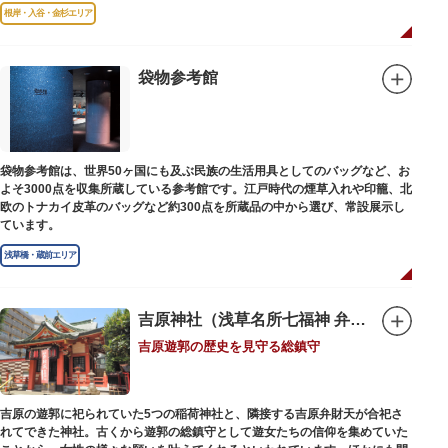
故郷松山より母と妹を呼び寄せ、結核に苦しみながらも34歳で亡くなるまで
根岸・入谷・金杉エリア
精力的に文学作品を創作し続けた場所でもあります。
1945（昭和20）年の空襲で焼失しましたが、その5年後、当時の間取りのま
ま再建され、現在の庵は東京都指定史跡として明治の雰囲気が体感できる魅
袋物参考館
力的な空間となっています。
子規が病室兼書斎にしていた「病牀六尺の間」などを復元しており、明治の
暮らしだけでなく創作の様子を偲ぶことができます。現在、一般のボランテ
ィア団体により大切に維持・保存されています。
袋物参考館は、世界50ヶ国にも及ぶ民族の生活用具としてのバッグなど、お
よそ3000点を収集所蔵している参考館です。江戸時代の煙草入れや印籠、北
欧のトナカイ皮革のバッグなど約300点を所蔵品の中から選び、常設展示し
ています。
浅草橋・蔵前エリア
吉原神社（浅草名所七福神 弁財天）
吉原遊郭の歴史を見守る総鎮守
吉原の遊郭に祀られていた5つの稲荷神社と、隣接する吉原弁財天が合祀さ
れてできた神社。古くから遊郭の総鎮守として遊女たちの信仰を集めていた