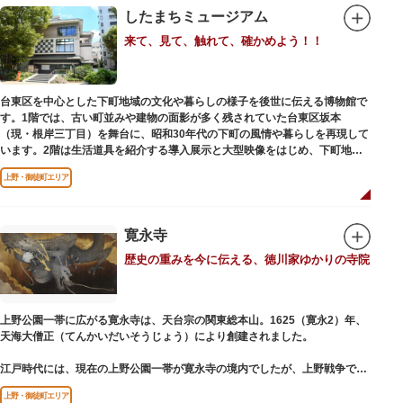
したまちミュージアム
来て、見て、触れて、確かめよう！！
台東区を中心とした下町地域の文化や暮らしの様子を後世に伝える博物館で
す。1階では、古い町並みや建物の面影が多く残されていた台東区坂本
（現・根岸三丁目）を舞台に、昭和30年代の下町の風情や暮らしを再現して
います。2階は生活道具を紹介する導入展示と大型映像をはじめ、下町地域
の歴史や出来事をたどることのできる資料を展示しています。また3階には
上野・御徒町エリア
企画展示室と、道具や玩具を体験し、調べることができるしたまち情報コー
ナーがあります。
寛永寺
歴史の重みを今に伝える、徳川家ゆかりの寺院
上野公園一帯に広がる寛永寺は、天台宗の関東総本山。1625（寛永2）年、
天海大僧正（てんかいだいそうじょう）により創建されました。
江戸時代には、現在の上野公園一帯が寛永寺の境内でしたが、上野戦争でそ
の多くを焼失。現在は根本中堂をはじめ開山堂（両大師）、不忍池辯天堂、
上野・御徒町エリア
上野大仏（パゴダ）、輪王殿などの建造物が上野公園とその周辺に点在して