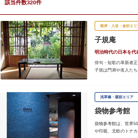
該当件数320件
根岸・入谷・金杉エリ
子規庵
明治時代の日本を代
俳句・短歌の革新者正
子規は門弟や友人たち
故郷松山より母と妹を
1945（昭和20）
浅草橋・蔵前エリア
感できる魅力的な空間
袋物参考館
子規が病室兼書斎にし
のボランティア団体に
袋物参考館は、世界5
や印籠、北欧のトナカ