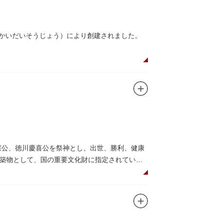
んかいだいそうじょう）により創建されました。
在は根本中堂をはじめ開山堂（両大師）、不忍
。戦火を免れた輪王寺門跡御本坊表門、徳川将
かれていることで有名。丸い形の松から不忍池
の有名寺院になぞらえて上野の山に数多くの堂
自ら彫ったと伝えられる秘仏です。徳川歴代将
宗公、徳川慶喜公を祭神とし、出世、勝利、健康
築物として、国の重要文化財に指定されていま
して国内外からの参拝者で賑わうスポットで
日光東照宮までお参りに行けない江戸の人々の
れることもあるので、拝観を申し込んでみては