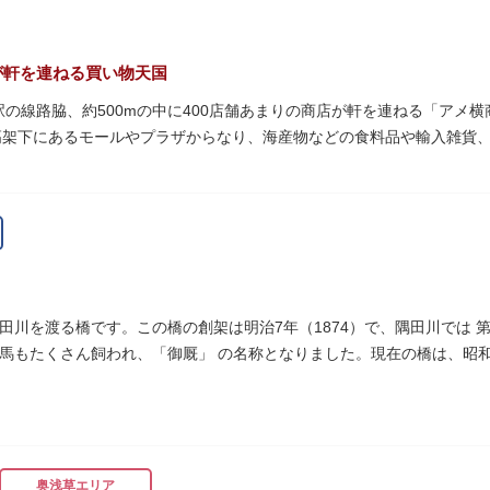
が軒を連ねる買い物天国
町駅の線路脇、約500mの中に400店舗あまりの商店が軒を連ねる「ア
高架下にあるモールやプラザからなり、海産物などの食料品や輸入雑貨
います。活気ある呼び込みが飛び交うなかで、店員さんとの会話も楽し
りは風物詩にもなっています。
物資が底をついた第二次世界大戦後にできた闇市。多くの闇市が的屋の
り連合会を結成。出店を統制し、商店街が形成されました。
ぐ南に発生した闇市は、飴を販売する屋台があったことから「アメヤ横丁
田川を渡る橋です。この橋の創架は明治7年（1874）で、隅田川では 
リカ進駐軍の放出物資を販売する店ができたので「アメリカ横丁（アメ
馬もたくさん飼われ、「御厩」 の名称となりました。現在の橋は、昭和
され、今の「アメ横」になったと言われています。
細工が組み込まれています。
奥浅草エリア