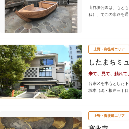
山谷堀公園は、もとも
ね）」でこの水路を通
谷堀はすべて埋め立て
ます。
上野・御徒町エリア
したまちミ
来て、見て、触れて
台東区を中心とした下
坂本（現・根岸三丁目
め、下町地域の歴史や
きるしたまち情報コー
上野・御徒町エリア
寛永寺