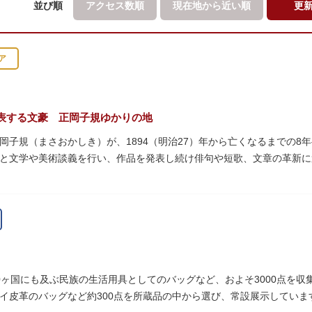
並び順
アクセス数順
現在地から
近い順
更
ア
表する文豪 正岡子規ゆかりの地
岡子規（まさおかしき）が、1894（明治27）年から亡くなるまでの8
と文学や美術談義を行い、作品を発表し続け俳句や短歌、文章の革新
呼び寄せ、結核に苦しみながらも34歳で亡くなるまで精力的に文学作
年の空襲で焼失しましたが、その5年後、当時の間取りのまま再建され、現
となっています。
ていた「病牀六尺の間」などを復元しており、明治の暮らしだけでなく
より大切に維持・保存されています。
0ヶ国にも及ぶ民族の生活用具としてのバッグなど、およそ3000点を
イ皮革のバッグなど約300点を所蔵品の中から選び、常設展示していま