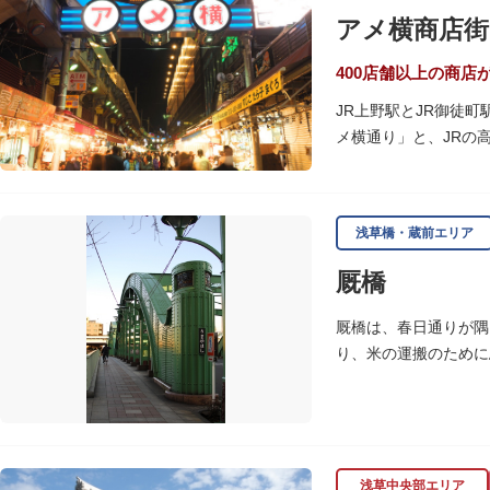
アメ横商店街
400店舗以上の商店
JR上野駅とJR御徒
メ横通り」と、JRの
の専門店が立ち並んで
ひとつ。年末の叩き売
浅草橋・蔵前エリア
アメ横のはじまりは、
の復員兵が共同体とな
厩橋
当時、JR上野駅のす
厩橋は、春日通りが隅
御徒町付近には、アメ
り、米の運搬のために
の2つのエリアが統合
をデザインしたガラス
浅草中央部エリア