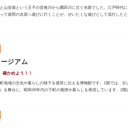
と山谷堀という王子の音無川から隅田川に注ぐ水路でした。江戸時代に
って遊郭の吉原へ遊びに行くことが、ぜいたくな遊びとして流行したと伝
られて暗渠となり、細長い公園として生まれ変わりました。山谷堀公園
ュージアム
、確かめよう！！
町地域の文化や暮らしの様子を後世に伝える博物館です。1階では、古
）を舞台に、昭和30年代の下町の風情や暮らしを再現しています。2
出来事をたどることのできる資料を展示しています。また3階には企画
ナーがあります。