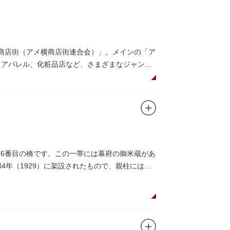
メ横商店街（アメ横商店街連合会）」。メインの「ア
、アパレル、化粧品店など、さまざまなジャンル
みながら目玉商品や特価品を探せるのが魅力の
仕切りであったのに対して、アメ横は満州から
（飴屋通り）」と呼ばれるように。反対側のJR
第6番目の橋です。この一帯には幕府の御米蔵があ
リカ通り）」と呼ばれるようになりました。こ
4年（1929）に架設されたもので、親柱には馬