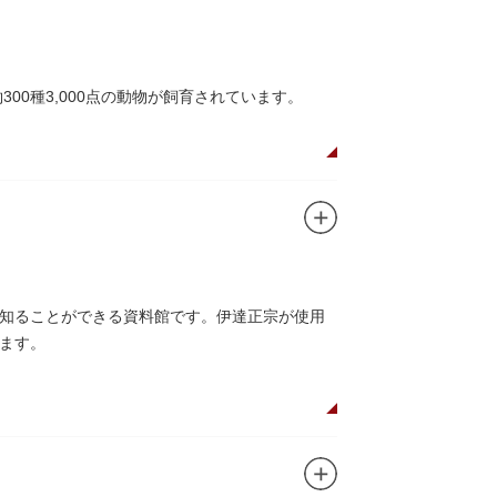
ユニコのお守りなど愛らしいものがあります
00種3,000点の動物が飼育されています。
や、ホッキョクグマやアザラシが住む海エリア
五重塔」や藤堂高虎が建て1878（明治11）年
キリンやサイなどの人気動物をはじめ、アイア
のの魅力が学べる体験プログラムが実施されて
知ることができる資料館です。伊達正宗が使用
ます。
それぞれのお店で、動物たちをモチーフにした
です。