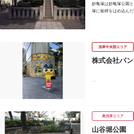
妙亀塚は妙亀塚公園と
塚に板碑をはめ込んだ
この妙亀塚のある地は
「梅若伝説」とは平安
かりこの地に捨てられ
おろして妙亀尼と称し
塚の上には板碑が祀ら
浅草中央部エリア
妙亀塚と板碑との関係
株式会社バン
なお、隅田川の対岸、
す。
バンダイは1950年
ド、菓子・食品・食玩
奥浅草エリア
山谷堀公園