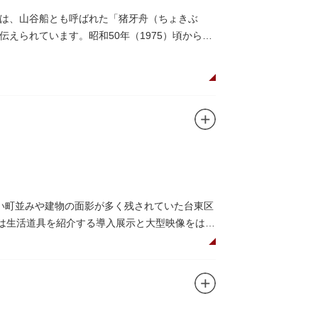
は、山谷船とも呼ばれた「猪牙舟（ちょきぶ
えられています。昭和50年（1975）頃から山
には、猪牙舟についての説明板も設置されてい
い町並みや建物の面影が多く残されていた台東区
階は生活道具を紹介する導入展示と大型映像をはじ
展示室と、道具や玩具を体験し、調べることがで