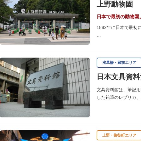
上野動物園
いかがでしょうか。
授与所では、期間・数
日本で最初の動物園
よ。
1882年に日本で最
「東園」は、都心では
では、水浴びなど迫力
に再建された「閑々亭
浅草橋・蔵前エリア
一方「西園」は、蓮の
日本文具資料
イや“動かない鳥”と
子ども動物園「すてっ
文具資料館は、筆記用
います。
した鉛筆のレプリカ、
歩き疲れたり、お腹が
可愛いフードやスイー
上野・御徒町エリア