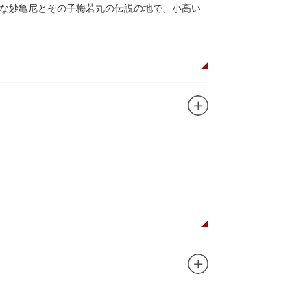
な妙亀尼とその子梅若丸の伝説の地で、小高い
。妙亀塚は「梅若伝説」にちなんだ名称です。
都から奥州へつれて行かれる途中、重い病にか
隅田川岸で里人から梅若の死を知らされ、髪を
います。
刻まれており、区内でも古いものです。しかし
この妙亀塚と相対するものと考えられていま
ガンに掲げ、IPを軸に玩具、ガシャポン、カー
ターテインメントをお届けしています。