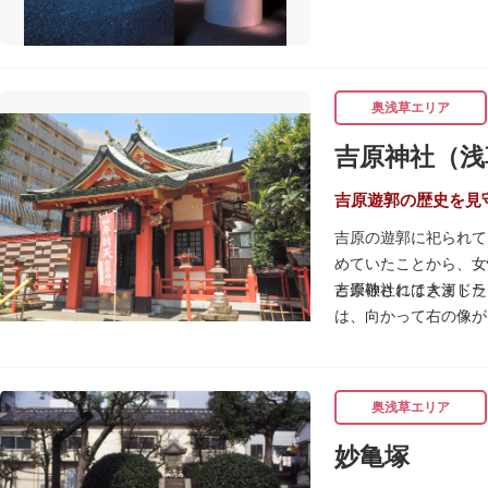
奥浅草エリア
吉原神社（浅
吉原遊郭の歴史を見
吉原の遊郭に祀られて
めていたことから、女
と崇敬されてきました
吉原神社には大河ドラ
は、向かって右の像が
春になると逢初桜（あ
威勢の良い掛け声とと
吉原弁財天は浅草名所
奥浅草エリア
妙亀塚