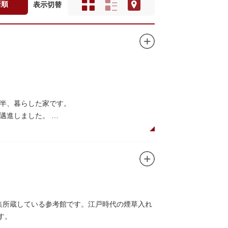
新順
表示切替
年半、暮らした家です。
に邁進しました。
品を創作し続けた場所でもあります。
在の庵は東京都指定史跡として明治の雰囲気が体
創作の様子を偲ぶことができます。現在、一般
収集所蔵している参考館です。江戸時代の煙草入れ
す。