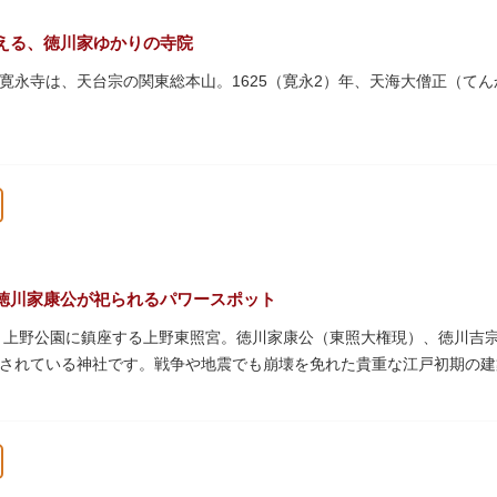
える、徳川家ゆかりの寺院
寛永寺は、天台宗の関東総本山。1625（寛永2）年、天海大僧正（て
上野公園一帯が寛永寺の境内でしたが、上野戦争でその多くを焼失。現
パゴダ）、輪王殿などの建造物が上野公園とその周辺に点在しています
文化財も多く有し、歴史の重みを今に伝える寺院です。
復元された「月の松」は、浮世絵師歌川広重の「名所江戸百景」にも描
な景観は、絶好のフォトスポットとなっています。
）という山号は、東の「比叡山延暦寺」を意味しており、比叡山や京都
徳川家康公が祀られるパワースポット
本尊は薬師瑠璃光如来（やくしるりこうにょらい）で、伝教大師最澄が
た、上野公園に鎮座する上野東照宮。徳川家康公（東照大権現）、徳川吉
兼ね、御霊廟には6名の将軍が埋葬されています。
されている神社です。戦争や地震でも崩壊を免れた貴重な江戸初期の建
は紅葉やダリア展、お正月は初詣や冬ぼたん鑑賞の地として、年間を通
豪華絢爛な金色殿（社殿）などの建造物は、三代将軍・徳川家光公が、
。社殿内部は文化財保護のため通常は非公開ですが、特別公開が実施さ