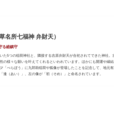
草名所七福神 弁財天）
守る総鎮守
いた5つの稲荷神社と、隣接する吉原弁財天が合祀されてできた神社。
性の様々な願いを叶えてくれるといわれています。ほかにも開運や縁結
。
マ「べらぼう」に九郎助稲荷や狐像が登場したことを記念して、地元有
「逢（あい）」、左の像が「初（そめ）」と命名されています。
いぞめさくら）と呼ばれるが枝垂れ桜が、見事な花を咲かせ人々を和ま
もに各町は活気にあふれます。
七福神の一社・弁財天にあたり、七福神に関する授与も年間を通して行