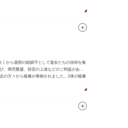
古くから遊郭の総鎮守として遊女たちの信仰を集
び、商売繁盛、技芸の上達などのご利益がある
志の方々から狐像が奉納されました。2体の狐像
せます。毎年5月の例祭では神輿渡御が行われ、
われています。