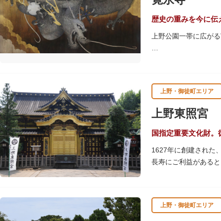
歴史の重みを今に伝
上野公園一帯に広がる
江戸時代には、現在の
池辯天堂、上野大仏（
軍霊廟勅額門など重要
上野・御徒町エリア
清水観音堂の舞台前に
辯天堂を見下ろす風流
上野東照宮
東叡山（とうえいざん
国指定重要文化財。
舎が建立されました。
1627年に創建され
軍の祈祷寺と菩提寺を
長寿にご利益があると
す。春は牡丹・桜、秋
す。
上野・御徒町エリア
贅沢に金箔が使われた
ために建てられたそう