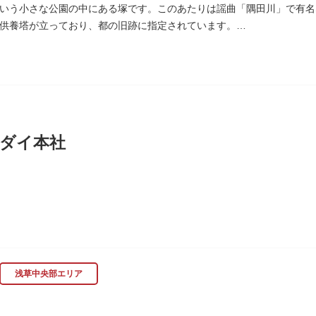
いう小さな公園の中にある塚です。このあたりは謡曲「隅田川」で有名
供養塔が立っており、都の旧跡に指定されています。
、かつて浅茅ヶ原と呼ばれた原野で、近くを奥州街道が通じていました
時代、吉田少将惟房の子・梅若が、信夫藤太という人買いにさらわれ、
世を去りました。我が子を探し求めてはるばるこの地まで来た母親は、
庵を結んだ、という説話です。謡曲『隅田川』はこの伝説をもとにして
れています。この板碑には「弘安十一年戊子五月二十二日孝子敬白」と
は、明らかではありません。
ダイ本社
木母寺（墨田区堤通）境内には梅若にちなむ梅若塚（都旧跡）があり、
に創業し、「夢・クリエイション～楽しいときを創る企業～を企業スロー
、アパレル、日用雑貨など、お客さまの身近で楽しんでいただけるエン
浅草中央部エリア