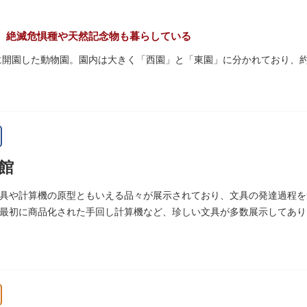
量限定のお守りや御朱印も授与されているので要チェック。手塚治虫の
。絶滅危惧種や天然記念物も暮らしている
初に開園した動物園。園内は大きく「西園」と「東園」に分かれており、約3
珍しい、豊かな緑に溢れたエリアです。トラ、ゾウなどが住む森エリア
あるシーンが目撃できることもあります。国指定重要文化財の「旧寛永寺
」などの歴史的建造物も見どころです。
名所としても知られる風光明媚な「不忍池」のほとりに位置する区域。
館
して話題のハシビロコウなどユニークな種も見られます。
ぷ」では、小動物を間近で観察することを通じて、命の大切さや生きも
具や計算機の原型ともいえる品々が展示されており、文具の発達過程を
最初に商品化された手回し計算機など、珍しい文具が多数展示してあり
空いてきたら、園内にいくつかあるフードショップで休憩しましょう。
ツが食べられます。オリジナルグッズを取り扱うギフトショップも必見