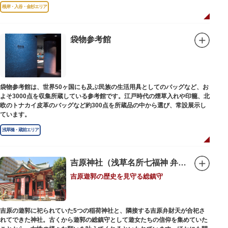
故郷松山より母と妹を呼び寄せ、結核に苦しみながらも34歳で亡くなるまで
根岸・入谷・金杉エリア
精力的に文学作品を創作し続けた場所でもあります。
1945（昭和20）年の空襲で焼失しましたが、その5年後、当時の間取りのま
ま再建され、現在の庵は東京都指定史跡として明治の雰囲気が体感できる魅
袋物参考館
力的な空間となっています。
子規が病室兼書斎にしていた「病牀六尺の間」などを復元しており、明治の
暮らしだけでなく創作の様子を偲ぶことができます。現在、一般のボランテ
ィア団体により大切に維持・保存されています。
袋物参考館は、世界50ヶ国にも及ぶ民族の生活用具としてのバッグなど、お
よそ3000点を収集所蔵している参考館です。江戸時代の煙草入れや印籠、北
欧のトナカイ皮革のバッグなど約300点を所蔵品の中から選び、常設展示し
ています。
浅草橋・蔵前エリア
吉原神社（浅草名所七福神 弁財天）
吉原遊郭の歴史を見守る総鎮守
吉原の遊郭に祀られていた5つの稲荷神社と、隣接する吉原弁財天が合祀さ
れてできた神社。古くから遊郭の総鎮守として遊女たちの信仰を集めていた