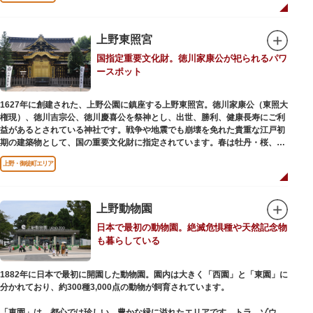
います。戦火を免れた輪王寺門跡御本坊表門、徳川将軍霊廟勅額門など重要
文化財も多く有し、歴史の重みを今に伝える寺院です。
清水観音堂の舞台前に復元された「月の松」は、浮世絵師歌川広重の「名所
上野東照宮
江戸百景」にも描かれていることで有名。丸い形の松から不忍池辯天堂を見
国指定重要文化財。徳川家康公が祀られるパワ
下ろす風流な景観は、絶好のフォトスポットとなっています。
ースポット
東叡山（とうえいざん）という山号は、東の「比叡山延暦寺」を意味してお
り、比叡山や京都の有名寺院になぞらえて上野の山に数多くの堂舎が建立さ
1627年に創建された、上野公園に鎮座する上野東照宮。徳川家康公（東照大
れました。本尊は薬師瑠璃光如来（やくしるりこうにょらい）で、伝教大師
権現）、徳川吉宗公、徳川慶喜公を祭神とし、出世、勝利、健康長寿にご利
最澄が自ら彫ったと伝えられる秘仏です。徳川歴代将軍の祈祷寺と菩提寺を
益があるとされている神社です。戦争や地震でも崩壊を免れた貴重な江戸初
兼ね、御霊廟には6名の将軍が埋葬されています。
期の建築物として、国の重要文化財に指定されています。春は牡丹・桜、秋
は紅葉やダリア展、お正月は初詣や冬ぼたん鑑賞の地として、年間を通して
上野・御徒町エリア
国内外からの参拝者で賑わうスポットです。
贅沢に金箔が使われた豪華絢爛な金色殿（社殿）などの建造物は、三代将
軍・徳川家光公が、日光東照宮までお参りに行けない江戸の人々のために建
上野動物園
てられたそう。社殿内部は文化財保護のため通常は非公開ですが、特別公開
日本で最初の動物園。絶滅危惧種や天然記念物
が実施されることもあるので、拝観を申し込んでみてはいかがでしょうか。
も暮らしている
授与所では、期間・数量限定のお守りや御朱印も授与されているので要チェ
ック。手塚治虫のユニコのお守りなど愛らしいものがありますよ。
1882年に日本で最初に開園した動物園。園内は大きく「西園」と「東園」に
分かれており、約300種3,000点の動物が飼育されています。
「東園」は、都心では珍しい、豊かな緑に溢れたエリアです。トラ、ゾウな