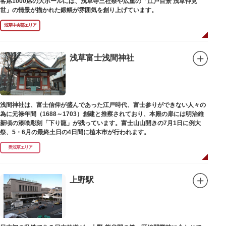
客席1000席の大ホールには、浅草寺三社祭や広重の「江戸百景 浅草仲見
世」の情景が描かれた鍛帳が雰囲気を創り上げています。
浅草中央部エリア
浅草富士浅間神社
浅間神社は、富士信仰が盛んであった江戸時代、富士参りができない人々の
為に元禄年間（1688～1703）創建と推察されており、本殿の扉には明治維
新頃の漆喰彫刻「下り龍」が残っています。富士山山開きの7月1日に例大
祭、5・6月の最終土日の4日間に植木市が行われます。
奥浅草エリア
上野駅