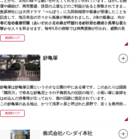
ことから、女性の様々な願いを叶えてくれるといわれています。ほかにも開
運や縁結び、商売繁盛、技芸の上達などのご利益があると崇敬されてきまし
た。
吉原神社には大河ドラマ「べらぼう」に九郎助稲荷や狐像が登場したことを
記念して、地元有志の方々から狐像が奉納されました。2体の狐像は、向か
春になると逢初桜（あいぞめさくら）と呼ばれるが枝垂れ桜が、見事な花を
って右の像が「逢（あい）」、左の像が「初（そめ）」と命名されていま
咲かせ人々を和ませます。毎年5月の例祭では神輿渡御が行われ、威勢の良
す。
い掛け声とともに各町は活気にあふれます。
奥浅草エリア
吉原弁財天は浅草名所七福神の一社・弁財天にあたり、七福神に関する授与
も年間を通して行われています。
妙亀塚
妙亀塚は妙亀塚公園という小さな公園の中にある塚です。このあたりは謡曲
「隅田川」で有名な妙亀尼とその子梅若丸の伝説の地で、小高い塚に板碑を
はめ込んだ供養塔が立っており、都の旧跡に指定されています。
この妙亀塚のある地は、かつて浅茅ヶ原と呼ばれた原野で、近くを奥州街道
が通じていました。妙亀塚は「梅若伝説」にちなんだ名称です。「梅若伝
奥浅草エリア
説」とは平安時代、吉田少将惟房の子・梅若が、信夫藤太という人買いにさ
らわれ、都から奥州へつれて行かれる途中、重い病にかかりこの地に捨てら
れ世を去りました。我が子を探し求めてはるばるこの地まで来た母親は、隅
田川岸で里人から梅若の死を知らされ、髪をおろして妙亀尼と称し庵を結ん
株式会社バンダイ本社
だ、という説話です。謡曲『隅田川』はこの伝説をもとにしています。