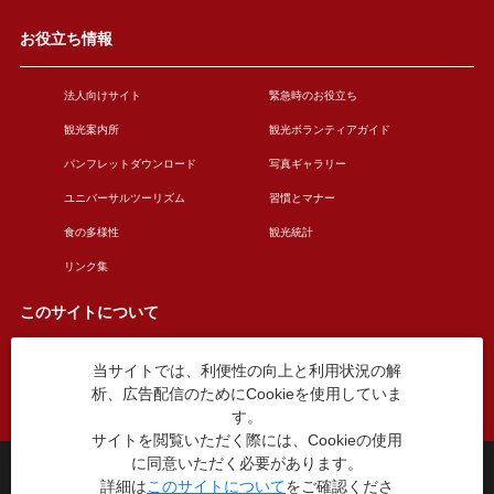
お役立ち情報
法人向けサイト
緊急時のお役立ち
観光案内所
観光ボランティアガイド
パンフレットダウンロード
写真ギャラリー
ユニバーサルツーリズム
習慣とマナー
食の多様性
観光統計
リンク集
このサイトについて
当サイトでは、利便性の向上と利用状況の解
このサイトについて
広告掲載について
析、広告配信のためにCookieを使用していま
お問い合わせ
す。
サイトを閲覧いただく際には、Cookieの使用
に同意いただく必要があります。
台東区役所観光課
詳細は
このサイトについて
をご確認くださ
〒110-8615 東京都台東区東上野4丁目5番6号