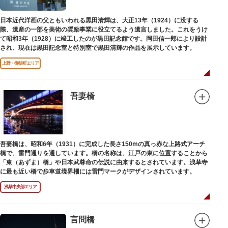
日本近代洋画の父ともいわれる黒田清輝は、大正13年（1924）に没する
際、遺産の一部を美術の奨励事業に役立てるよう遺言しました。これをうけ
て昭和3年（1928）に竣工したのが黒田記念館です。岡田信一郎により設計
され、現在は黒田記念室と特別室で黒田清輝の作品を展示しています。
上野・御徒町エリア
吾妻橋
吾妻橋は、昭和6年（1931）に完成した長さ150mの真っ赤な上路式アーチ
橋で、雷門通りを通しています。橋の名称は、江戸の東に位置することから
「東（あずま）橋」や日本武尊命の伝説に由来するとされています。浅草寺
に最も近い橋で歩車道境界柵には雷門マークがデザインされています。
浅草中央部エリア
言問橋