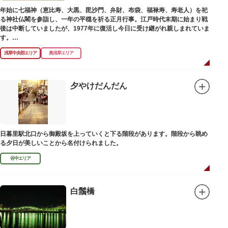
年始に七福神（恵比寿、大黒、毘沙門、弁財、布袋、福禄寿、寿老人）を祀
る神社仏閣を参詣し、一年の平穏を祈る正月行事。江戸時代末期に始まり戦
後は中断していましたが、1977年に復活し今日に受け継がれ親しまれていま
す。
浅草中央部エリア
奥浅草エリア
浅草名所七福神の特徴は福禄寿、寿老人が2社ずつあり、巡る社寺が9ヶ所あ
るところ。九は数の究み、鳩と言う字にも使われていて、鳩は「集まる」と
いう縁起の良い意味を持つ故事に由来しているそうです。福笹に各社寺の福
絵馬をつけ、色紙・福絵に御朱印をいただきながら巡拝しましょう。
夕やけだんだん
江戸文化発祥の地といわれる浅草には、観音様の境内を中心として広く各所
に名所・旧跡があります。七福神をめぐる途中、これらの名跡も訪ねながら
江戸文化の面影を偲んでみてはいかがでしょうか。
御利益にあやかりながらの散策は、福徳と心の安らぎを与えてくれることで
日暮里駅北口から御殿坂を上っていくと下る階段があります。階段から眺め
しょう。
る夕日が美しいことから名付けられました。
谷中エリア
白鬚橋