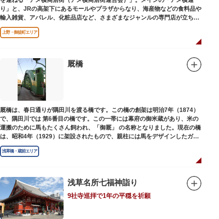
を連ねる「アメ横商店街（アメ横商店街連合会）」。メインの「アメ横通
り」と、JRの高架下にあるモールやプラザからなり、海産物などの食料品や
輸入雑貨、アパレル、化粧品店など、さまざまなジャンルの専門店が立ち並
んでいます。活気ある呼び込みが飛び交うなかで、店員さんとの会話も楽し
上野・御徒町エリア
みながら目玉商品や特価品を探せるのが魅力のひとつ。年末の叩き売りは風
物詩にもなっています。
アメ横のはじまりは、物資が底をついた第二次世界大戦後にできた闇市。多
厩橋
くの闇市が的屋の仕切りであったのに対して、アメ横は満州からの復員兵が
共同体となり連合会を結成。出店を統制し、商店街が形成されました。
当時、JR上野駅のすぐ南に発生した闇市は、飴を販売する屋台があったこと
から「アメヤ横丁（飴屋通り）」と呼ばれるように。反対側のJR御徒町付近
厩橋は、春日通りが隅田川を渡る橋です。この橋の創架は明治7年（1874）
には、アメリカ進駐軍の放出物資を販売する店ができたので「アメリカ横丁
で、隅田川では 第6番目の橋です。この一帯には幕府の御米蔵があり、米の
（アメリカ通り）」と呼ばれるようになりました。この2つのエリアが統合
運搬のために馬もたくさん飼われ、「御厩」 の名称となりました。現在の橋
され、今の「アメ横」になったと言われています。
は、昭和4年（1929）に架設されたもので、親柱には馬をデザインしたガラ
ス細工が組み込まれています。
浅草橋・蔵前エリア
浅草名所七福神詣り
9社寺巡拝で1年の平穏を祈願