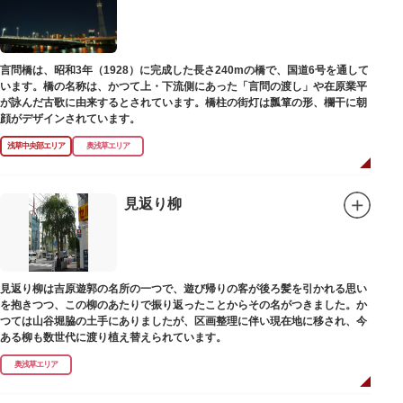
言問橋は、昭和3年（1928）に完成した長さ240mの橋で、国道6号を通して
います。橋の名称は、かつて上・下流側にあった「言問の渡し」や在原業平
が詠んだ古歌に由来するとされています。橋柱の街灯は瓢箪の形、欄干に朝
顔がデザインされています。
浅草中央部エリア
奥浅草エリア
見返り柳
見返り柳は吉原遊郭の名所の一つで、遊び帰りの客が後ろ髪を引かれる思い
を抱きつつ、この柳のあたりで振り返ったことからその名がつきました。か
つては山谷堀脇の土手にありましたが、区画整理に伴い現在地に移され、今
ある柳も数世代に渡り植え替えられています。
奥浅草エリア