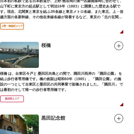
日本初の私鉄である日本鉄道が、上野-熊谷間の第一区線開業時に合わせて、
山下町に東京方の起点駅として明治16年（1883）に開業した歴史ある駅で
す。現在、北関東と東京を結ぶJR各線と東京メトロ各線、また東北、上・信
越方面の各新幹線、その他在来線各線が発着するなど、東京の「北の玄関
口」として機能しています。
上野・御徒町エリア
桜橋
桜橋 は、台東区今戸と 墨田区向島との間で、隅田川両岸の 「隅田公園」 を
結ぶ歩行者専用橋です。橋の創架は昭和60年（1985）、「隅田公園」 の施
設の一つとして台東区と墨田区の共同事業で架橋されました。「隅田川」 で
は最初のそして唯一の歩行者専用橋です。
奥浅草エリア
黒田記念館