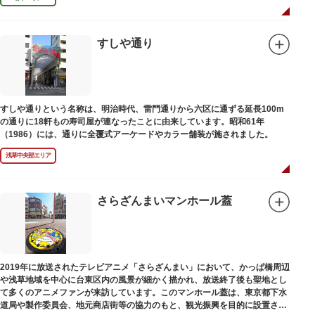
すしや通り
すしや通りという名称は、明治時代、雷門通りから六区に通ずる延長100m
の通りに18軒もの寿司屋が連なったことに由来しています。昭和61年
（1986）には、通りに全覆式アーケードやカラー舗装が施されました。
浅草中央部エリア
さらざんまいマンホール蓋
2019年に放送されたテレビアニメ「さらざんまい」において、かっぱ橋周辺
や浅草地域を中心に台東区内の風景が細かく描かれ、放送終了後も聖地とし
て多くのアニメファンが来訪しています。このマンホール蓋は、東京都下水
道局や製作委員会、地元商店街等の協力のもと、観光振興を目的に設置され