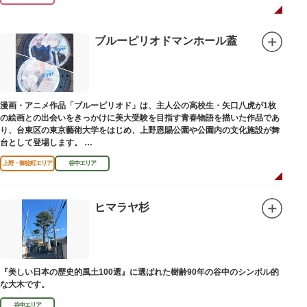
ブルーピリオドマンホール蓋
漫画・アニメ作品「ブルーピリオド」は、主人公の高校生・矢口八虎が1枚
の絵画との出会いをきっかけに美大受験を目指す青春物語を描いた作品であ
り、台東区の東京藝術大学をはじめ、上野恩賜公園や公園内の文化施設が舞
台として登場します。
区にゆかりのある本作品を通して、新たな観光スポット創出による誘客促進
上野・御徒町エリア
谷中エリア
と区内観光客の回遊性向上を図るため、こちらのマンホール蓋を設置しまし
た。
設置年月日：令和4年3月1日
ヒマラヤ杉
『美しい日本の歴史的風土100選』に選ばれた樹齢90年の谷中のシンボル的
な大木です。
谷中エリア