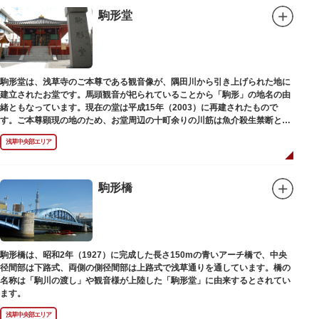
駒形堂
駒形堂は、浅草寺のご本尊である観音像が、隅田川から引き上げられた地に
建立されたお堂です。馬頭観音が祀られていることから「駒形」の地名の由
緒ともなっています。現在の堂は平成15年（2003）に再建されたもので
す。ご本尊顕現の地のため、お堂周辺の十町余りの川筋は魚介殺生禁断とな
り、戒殺碑が建立されました。
浅草中央部エリア
駒形橋
駒形橋は、昭和2年（1927）に完成した長さ150mの青いアーチ橋で、中央
径間部は下路式、両側の側径間部は上路式で浅草通りを通しています。橋の
名称は「駒川の渡し」や観音様が上陸した「駒形堂」に由来するとされてい
ます。
浅草中央部エリア