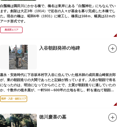
白鬚橋は隅田川にかかる橋で、橋名は東岸にある「白鬚神社」にちなんでい
ます。創架は大正3年（1914）で近在の人々が基金を募り完成した木橋でし
た。現在の橋は、昭和6年（1931）に竣工し、橋長は168ｍ、幅員は22ｍの
アーチ形式です。
奥浅草エリア
入谷朝顔発祥の地碑
嘉永・安政時代に下谷坂本村字入谷に住んでいた植木師の成田屋山崎留次郎
が、東の朝顔造りの大関であったと記録が残っています。入谷が朝顔で有名
になったのは、明治になってからのことで、土質が朝顔造りに適していたの
か、十数件の植木屋が、一軒500～600坪の土地を有し、軒を連ねて朝顔造
りをはじめました。
根岸・入谷・金杉エリア
徳川慶喜の墓