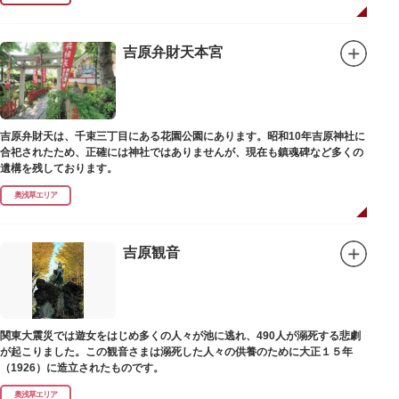
吉原弁財天本宮
吉原弁財天は、千束三丁目にある花園公園にあります。昭和10年吉原神社に
合祀されたため、正確には神社ではありませんが、現在も鎮魂碑など多くの
遺構を残しております。
奥浅草エリア
吉原観音
関東大震災では遊女をはじめ多くの人々が池に逃れ、490人が溺死する悲劇
が起こりました。この観音さまは溺死した人々の供養のために大正１５年
（1926）に造立されたものです。
奥浅草エリア