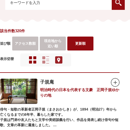
該当件数320件
現在地から
並び順
アクセス数順
更新順
近い順
表示切替
子規庵
明治時代の日本を代表する文豪 正岡子規ゆか
りの地
俳句・短歌の革新者正岡子規（まさおかしき）が、1894（明治27）年から
亡くなるまでの8年半、暮らした家です。
子規は門弟や友人たちと文学や美術談義を行い、作品を発表し続け俳句や短
歌、文章の革新に邁進しました。