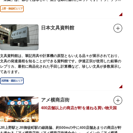
どが住む森エリアや、ホッキョクグマやアザラシが住む海エリアでは、水浴
上野・御徒町エリア
びなど迫力あるシーンが目撃できることもあります。国指定重要文化財の
「旧寛永寺五重塔」や藤堂高虎が建て1878（明治11）年に再建された
「閑々亭」などの歴史的建造物も見どころです。
日本文具資料館
一方「西園」は、蓮の名所としても知られる風光明媚な「不忍池」のほとり
に位置する区域。キリンやサイなどの人気動物をはじめ、アイアイや“動か
ない鳥”として話題のハシビロコウなどユニークな種も見られます。
子ども動物園「すてっぷ」では、小動物を間近で観察することを通じて、命
の大切さや生きものの魅力が学べる体験プログラムが実施されています。
文具資料館は、筆記用具や計算機の原型ともいえる品々が展示されており、
文具の発達過程を知ることができる資料館です。伊達正宗が使用した鉛筆の
歩き疲れたり、お腹が空いてきたら、園内にいくつかあるフードショップで
レプリカ、最初に商品化された手回し計算機など、珍しい文具が多数展示し
休憩しましょう。それぞれのお店で、動物たちをモチーフにした可愛いフー
てあります。
ドやスイーツが食べられます。オリジナルグッズを取り扱うギフトショップ
も必見です。
浅草橋・蔵前エリア
アメ横商店街
400店舗以上の商店が軒を連ねる買い物天国
JR上野駅とJR御徒町駅の線路脇、約500mの中に400店舗あまりの商店が軒