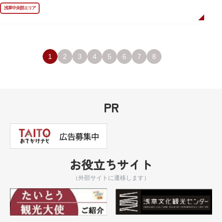
ました。
浅草中央部エリア
描かれているのは、主人公である矢逆一稀、久慈悠、陣内燕太の3人が、か
っぱ橋に封印されていた謎のカッパ型生命体“ケッピ”によって河童の姿に変
身させられた姿です。
設置年月日：令和3年4月13日
1
2
3
4
5
6
7
8
PR
お役立ちサイト
（外部サイトに遷移します）