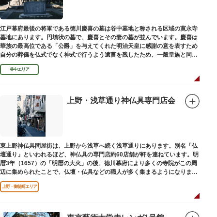
江戸幕府最後の将軍である徳川慶喜の墓は谷中墓地と称される区域の寛永寺
墓地にあります。円墳状の墓で、慶喜とその妻の墓が並んでいます。慶喜は
華族の最高位である「公爵」を与えてくれた明治天皇に感謝の意を表すため
自分の葬儀を仏式でなく神式で行うよう遺言を残したため、一般皇族と同じ
ような円墳が建てられました。
谷中エリア
上野・浅草通り神仏具専門店会
東上野神仏具問屋街は、上野から浅草へ続く浅草通りにあります。別名「仏
壇通り」といわれるほど、神仏具の専門店約60店舗が軒を連ねています。明
暦3年（1657）の「明暦の大火」の後、徳川幕府により多くの寺院がこの周
辺に集められたことで、仏壇・仏具などの職人が多く集まるようになりまし
た。
上野・御徒町エリア