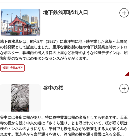
地下鉄浅草駅出入口
地下鉄浅草駅は、昭和2年（1927）に東洋初に地下鉄開業した浅草～上野間
の始発駅として誕生しました。重厚な鋼鉄製の柱や地下鉄開業当時のレトロ
なポスター、駅構内の出入り口の上屋など社寺のような和風デザインは、昭
和初期のならではのモダンなセンスがうかがえます。
浅草中央部エリア
谷中の桜
谷中には各所に桜があり、特に谷中霊園は桜の名所としても有名です。天王
寺の横から続く中央の道は「さくら通り」とも呼ばれていて、桜が咲く頃は
桜のトンネルのようになり、平日でも桜を見ながら散策をする人が多くみら
れます。寛永寺から言問通りを渡り、浄名院の横を通り霊園に入る全長