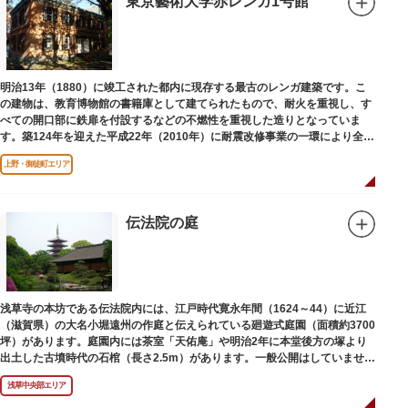
東京藝術大学赤レンガ1号館
明治13年（1880）に竣工された都内に現存する最古のレンガ建築です。こ
の建物は、教育博物館の書籍庫として建てられたもので、耐火を重視し、す
べての開口部に鉄扉を付設するなどの不燃性を重視した造りとなっていま
す。築124年を迎えた平成22年（2010年）に耐震改修事業の一環により全面
改修が施されました。
上野・御徒町エリア
伝法院の庭
浅草寺の本坊である伝法院内には、江戸時代寛永年間（1624～44）に近江
（滋賀県）の大名小堀遠州の作庭と伝えられている廻遊式庭園（面積約3700
坪）があります。庭園内には茶室「天佑庵」や明治2年に本堂後方の塚より
出土した古墳時代の石棺（長さ2.5m）があります。一般公開はしていません
が、不定期で特別公開されることがあります。
浅草中央部エリア