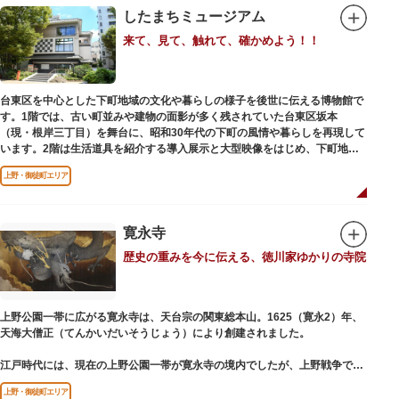
したまちミュージアム
来て、見て、触れて、確かめよう！！
台東区を中心とした下町地域の文化や暮らしの様子を後世に伝える博物館で
す。1階では、古い町並みや建物の面影が多く残されていた台東区坂本
（現・根岸三丁目）を舞台に、昭和30年代の下町の風情や暮らしを再現して
います。2階は生活道具を紹介する導入展示と大型映像をはじめ、下町地域
の歴史や出来事をたどることのできる資料を展示しています。また3階には
上野・御徒町エリア
企画展示室と、道具や玩具を体験し、調べることができるしたまち情報コー
ナーがあります。
寛永寺
歴史の重みを今に伝える、徳川家ゆかりの寺院
上野公園一帯に広がる寛永寺は、天台宗の関東総本山。1625（寛永2）年、
天海大僧正（てんかいだいそうじょう）により創建されました。
江戸時代には、現在の上野公園一帯が寛永寺の境内でしたが、上野戦争でそ
の多くを焼失。現在は根本中堂をはじめ開山堂（両大師）、不忍池辯天堂、
上野・御徒町エリア
上野大仏（パゴダ）、輪王殿などの建造物が上野公園とその周辺に点在して