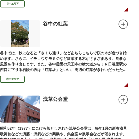
100mの桜並木や、霊園内に点在する大木なども見事です。
谷中エリア
谷中の紅葉
谷中では、秋になると「さくら通り」などあちらこちらで桜の木が色づき始
めます。さらに、イチョウやモミジなど紅葉する木がさまざまあり、見事な
風景を作り出します。また、谷中霊園の天王寺の横の道からＪＲ日暮里駅の
西口に下りる石段の坂は「紅葉坂」といい、周辺の紅葉がきれいだったため
このように命名されたという説があります。
谷中エリア
浅草公会堂
昭和52年（1977）にこけら落としされた浅草公会堂は、毎年1月の新春浅草
歌舞伎などの演芸・演劇などの興業や、集会室や展示会などが催されます。