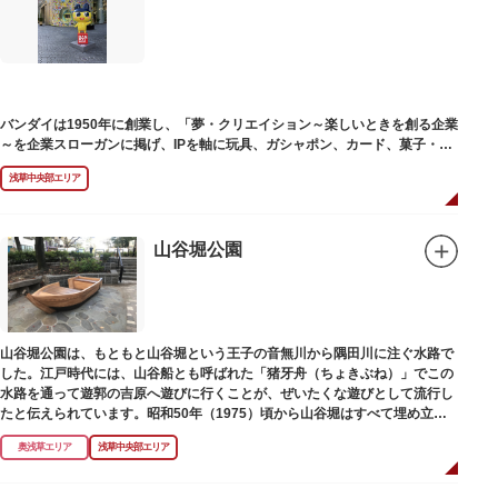
塚の上には板碑が祀られています。この板碑には「弘安十一年戊子五月二十
二日孝子敬白」と刻まれており、区内でも古いものです。しかし妙亀塚と板
碑との関係は、明らかではありません。
なお、隅田川の対岸、木母寺（墨田区堤通）境内には梅若にちなむ梅若塚
（都旧跡）があり、この妙亀塚と相対するものと考えられています。
バンダイは1950年に創業し、「夢・クリエイション～楽しいときを創る企業
～を企業スローガンに掲げ、IPを軸に玩具、ガシャポン、カード、菓子・食
品・食玩、アパレル、日用雑貨など、お客さまの身近で楽しんでいただける
浅草中央部エリア
エンターテインメントをお届けしています。
山谷堀公園
山谷堀公園は、もともと山谷堀という王子の音無川から隅田川に注ぐ水路で
した。江戸時代には、山谷船とも呼ばれた「猪牙舟（ちょきぶね）」でこの
水路を通って遊郭の吉原へ遊びに行くことが、ぜいたくな遊びとして流行し
たと伝えられています。昭和50年（1975）頃から山谷堀はすべて埋め立て
られて暗渠となり、細長い公園として生まれ変わりました。山谷堀公園に
奥浅草エリア
浅草中央部エリア
は、猪牙舟についての説明板も設置されています。