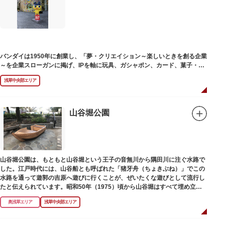
塚の上には板碑が祀られています。この板碑には「弘安十一年戊子五月二十
二日孝子敬白」と刻まれており、区内でも古いものです。しかし妙亀塚と板
碑との関係は、明らかではありません。
なお、隅田川の対岸、木母寺（墨田区堤通）境内には梅若にちなむ梅若塚
（都旧跡）があり、この妙亀塚と相対するものと考えられています。
バンダイは1950年に創業し、「夢・クリエイション～楽しいときを創る企業
～を企業スローガンに掲げ、IPを軸に玩具、ガシャポン、カード、菓子・食
品・食玩、アパレル、日用雑貨など、お客さまの身近で楽しんでいただける
浅草中央部エリア
エンターテインメントをお届けしています。
山谷堀公園
山谷堀公園は、もともと山谷堀という王子の音無川から隅田川に注ぐ水路で
した。江戸時代には、山谷船とも呼ばれた「猪牙舟（ちょきぶね）」でこの
水路を通って遊郭の吉原へ遊びに行くことが、ぜいたくな遊びとして流行し
たと伝えられています。昭和50年（1975）頃から山谷堀はすべて埋め立て
られて暗渠となり、細長い公園として生まれ変わりました。山谷堀公園に
奥浅草エリア
浅草中央部エリア
は、猪牙舟についての説明板も設置されています。