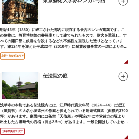
東京藝術大学赤レンガ1号館
明治13年（1880）に竣工された都内に現存する最古のレンガ建築です。こ
の建物は、教育博物館の書籍庫として建てられたもので、耐火を重視し、す
べての開口部に鉄扉を付設するなどの不燃性を重視した造りとなっていま
す。築124年を迎えた平成22年（2010年）に耐震改修事業の一環により全面
改修が施されました。
上野・御徒町エリア
伝法院の庭
浅草寺の本坊である伝法院内には、江戸時代寛永年間（1624～44）に近江
（滋賀県）の大名小堀遠州の作庭と伝えられている廻遊式庭園（面積約3700
坪）があります。庭園内には茶室「天佑庵」や明治2年に本堂後方の塚より
出土した古墳時代の石棺（長さ2.5m）があります。一般公開はしていません
が、不定期で特別公開されることがあります。
浅草中央部エリア