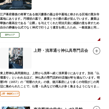
江戸幕府最後の将軍である徳川慶喜の墓は谷中墓地と称される区域の寛永寺
墓地にあります。円墳状の墓で、慶喜とその妻の墓が並んでいます。慶喜は
華族の最高位である「公爵」を与えてくれた明治天皇に感謝の意を表すため
自分の葬儀を仏式でなく神式で行うよう遺言を残したため、一般皇族と同じ
ような円墳が建てられました。
谷中エリア
上野・浅草通り神仏具専門店会
東上野神仏具問屋街は、上野から浅草へ続く浅草通りにあります。別名「仏
壇通り」といわれるほど、神仏具の専門店約60店舗が軒を連ねています。明
暦3年（1657）の「明暦の大火」の後、徳川幕府により多くの寺院がこの周
辺に集められたことで、仏壇・仏具などの職人が多く集まるようになりまし
た。
上野・御徒町エリア