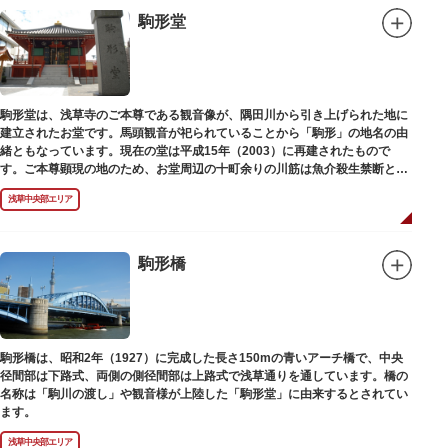
駒形堂
駒形堂は、浅草寺のご本尊である観音像が、隅田川から引き上げられた地に
建立されたお堂です。馬頭観音が祀られていることから「駒形」の地名の由
緒ともなっています。現在の堂は平成15年（2003）に再建されたもので
す。ご本尊顕現の地のため、お堂周辺の十町余りの川筋は魚介殺生禁断とな
り、戒殺碑が建立されました。
浅草中央部エリア
駒形橋
駒形橋は、昭和2年（1927）に完成した長さ150mの青いアーチ橋で、中央
径間部は下路式、両側の側径間部は上路式で浅草通りを通しています。橋の
名称は「駒川の渡し」や観音様が上陸した「駒形堂」に由来するとされてい
ます。
浅草中央部エリア