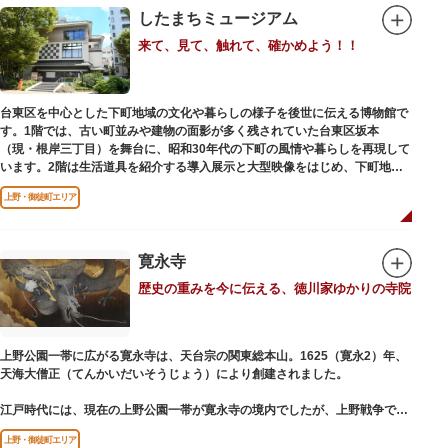
したまちミュージアム
来て、見て、触れて、確かめよう！！
台東区を中心とした下町地域の文化や暮らしの様子を後世に伝える博物館で
す。1階では、古い町並みや建物の面影が多く残されていた台東区坂本
（現・根岸三丁目）を舞台に、昭和30年代の下町の風情や暮らしを再現して
います。2階は生活道具を紹介する導入展示と大型映像をはじめ、下町地域
の歴史や出来事をたどることのできる資料を展示しています。また3階には
上野・御徒町エリア
企画展示室と、道具や玩具を体験し、調べることができるしたまち情報コー
ナーがあります。
寛永寺
歴史の重みを今に伝える、徳川家ゆかりの寺院
上野公園一帯に広がる寛永寺は、天台宗の関東総本山。1625（寛永2）年、
天海大僧正（てんかいだいそうじょう）により創建されました。
江戸時代には、現在の上野公園一帯が寛永寺の境内でしたが、上野戦争でそ
の多くを焼失。現在は根本中堂をはじめ開山堂（両大師）、不忍池辯天堂、
上野・御徒町エリア
上野大仏（パゴダ）、輪王殿などの建造物が上野公園とその周辺に点在して