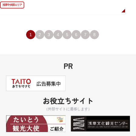
ました。
浅草中央部エリア
描かれているのは、主人公である矢逆一稀、久慈悠、陣内燕太の3人が、か
っぱ橋に封印されていた謎のカッパ型生命体“ケッピ”によって河童の姿に変
身させられた姿です。
設置年月日：令和3年4月13日
1
2
3
4
5
6
7
8
PR
お役立ちサイト
（外部サイトに遷移します）