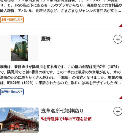
を連ねる「アメ横商店街（アメ横商店街連合会）」。メインの「アメ横通
り」と、JRの高架下にあるモールやプラザからなり、海産物などの食料品や
輸入雑貨、アパレル、化粧品店など、さまざまなジャンルの専門店が立ち並
んでいます。活気ある呼び込みが飛び交うなかで、店員さんとの会話も楽し
上野・御徒町エリア
みながら目玉商品や特価品を探せるのが魅力のひとつ。年末の叩き売りは風
物詩にもなっています。
アメ横のはじまりは、物資が底をついた第二次世界大戦後にできた闇市。多
厩橋
くの闇市が的屋の仕切りであったのに対して、アメ横は満州からの復員兵が
共同体となり連合会を結成。出店を統制し、商店街が形成されました。
当時、JR上野駅のすぐ南に発生した闇市は、飴を販売する屋台があったこと
から「アメヤ横丁（飴屋通り）」と呼ばれるように。反対側のJR御徒町付近
厩橋は、春日通りが隅田川を渡る橋です。この橋の創架は明治7年（1874）
には、アメリカ進駐軍の放出物資を販売する店ができたので「アメリカ横丁
で、隅田川では 第6番目の橋です。この一帯には幕府の御米蔵があり、米の
（アメリカ通り）」と呼ばれるようになりました。この2つのエリアが統合
運搬のために馬もたくさん飼われ、「御厩」 の名称となりました。現在の橋
され、今の「アメ横」になったと言われています。
は、昭和4年（1929）に架設されたもので、親柱には馬をデザインしたガラ
ス細工が組み込まれています。
浅草橋・蔵前エリア
浅草名所七福神詣り
9社寺巡拝で1年の平穏を祈願