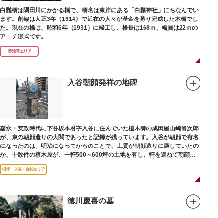
白鬚橋は隅田川にかかる橋で、橋名は東岸にある「白鬚神社」にちなんでい
ます。創架は大正3年（1914）で近在の人々が基金を募り完成した木橋でし
た。現在の橋は、昭和6年（1931）に竣工し、橋長は168ｍ、幅員は22ｍの
アーチ形式です。
奥浅草エリア
入谷朝顔発祥の地碑
嘉永・安政時代に下谷坂本村字入谷に住んでいた植木師の成田屋山崎留次郎
が、東の朝顔造りの大関であったと記録が残っています。入谷が朝顔で有名
になったのは、明治になってからのことで、土質が朝顔造りに適していたの
か、十数件の植木屋が、一軒500～600坪の土地を有し、軒を連ねて朝顔造
りをはじめました。
根岸・入谷・金杉エリア
徳川慶喜の墓