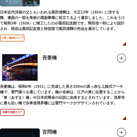
日本近代洋画の父ともいわれる黒田清輝は、大正13年（1924）に没する
際、遺産の一部を美術の奨励事業に役立てるよう遺言しました。これをうけ
て昭和3年（1928）に竣工したのが黒田記念館です。岡田信一郎により設計
され、現在は黒田記念室と特別室で黒田清輝の作品を展示しています。
上野・御徒町エリア
吾妻橋
吾妻橋は、昭和6年（1931）に完成した長さ150mの真っ赤な上路式アーチ
橋で、雷門通りを通しています。橋の名称は、江戸の東に位置することから
「東（あずま）橋」や日本武尊命の伝説に由来するとされています。浅草寺
に最も近い橋で歩車道境界柵には雷門マークがデザインされています。
浅草中央部エリア
言問橋