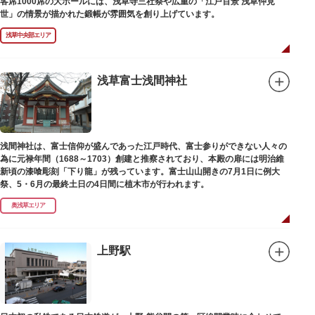
客席1000席の大ホールには、浅草寺三社祭や広重の「江戸百景 浅草仲見
世」の情景が描かれた鍛帳が雰囲気を創り上げています。
浅草中央部エリア
浅草富士浅間神社
浅間神社は、富士信仰が盛んであった江戸時代、富士参りができない人々の
為に元禄年間（1688～1703）創建と推察されており、本殿の扉には明治維
新頃の漆喰彫刻「下り龍」が残っています。富士山山開きの7月1日に例大
祭、5・6月の最終土日の4日間に植木市が行われます。
奥浅草エリア
上野駅