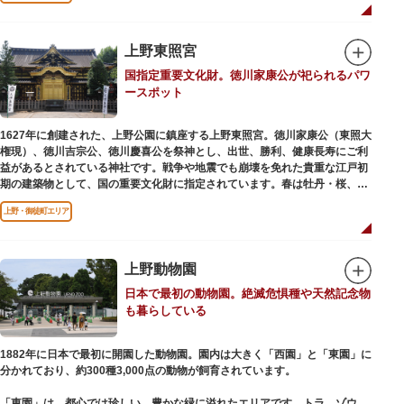
います。戦火を免れた輪王寺門跡御本坊表門、徳川将軍霊廟勅額門など重要
文化財も多く有し、歴史の重みを今に伝える寺院です。
清水観音堂の舞台前に復元された「月の松」は、浮世絵師歌川広重の「名所
上野東照宮
江戸百景」にも描かれていることで有名。丸い形の松から不忍池辯天堂を見
国指定重要文化財。徳川家康公が祀られるパワ
下ろす風流な景観は、絶好のフォトスポットとなっています。
ースポット
東叡山（とうえいざん）という山号は、東の「比叡山延暦寺」を意味してお
り、比叡山や京都の有名寺院になぞらえて上野の山に数多くの堂舎が建立さ
1627年に創建された、上野公園に鎮座する上野東照宮。徳川家康公（東照大
れました。本尊は薬師瑠璃光如来（やくしるりこうにょらい）で、伝教大師
権現）、徳川吉宗公、徳川慶喜公を祭神とし、出世、勝利、健康長寿にご利
最澄が自ら彫ったと伝えられる秘仏です。徳川歴代将軍の祈祷寺と菩提寺を
益があるとされている神社です。戦争や地震でも崩壊を免れた貴重な江戸初
兼ね、御霊廟には6名の将軍が埋葬されています。
期の建築物として、国の重要文化財に指定されています。春は牡丹・桜、秋
は紅葉やダリア展、お正月は初詣や冬ぼたん鑑賞の地として、年間を通して
上野・御徒町エリア
国内外からの参拝者で賑わうスポットです。
贅沢に金箔が使われた豪華絢爛な金色殿（社殿）などの建造物は、三代将
軍・徳川家光公が、日光東照宮までお参りに行けない江戸の人々のために建
上野動物園
てられたそう。社殿内部は文化財保護のため通常は非公開ですが、特別公開
日本で最初の動物園。絶滅危惧種や天然記念物
が実施されることもあるので、拝観を申し込んでみてはいかがでしょうか。
も暮らしている
授与所では、期間・数量限定のお守りや御朱印も授与されているので要チェ
ック。手塚治虫のユニコのお守りなど愛らしいものがありますよ。
1882年に日本で最初に開園した動物園。園内は大きく「西園」と「東園」に
分かれており、約300種3,000点の動物が飼育されています。
「東園」は、都心では珍しい、豊かな緑に溢れたエリアです。トラ、ゾウな