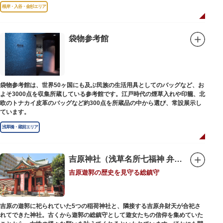
故郷松山より母と妹を呼び寄せ、結核に苦しみながらも34歳で亡くなるまで
根岸・入谷・金杉エリア
精力的に文学作品を創作し続けた場所でもあります。
1945（昭和20）年の空襲で焼失しましたが、その5年後、当時の間取りのま
ま再建され、現在の庵は東京都指定史跡として明治の雰囲気が体感できる魅
袋物参考館
力的な空間となっています。
子規が病室兼書斎にしていた「病牀六尺の間」などを復元しており、明治の
暮らしだけでなく創作の様子を偲ぶことができます。現在、一般のボランテ
ィア団体により大切に維持・保存されています。
袋物参考館は、世界50ヶ国にも及ぶ民族の生活用具としてのバッグなど、お
よそ3000点を収集所蔵している参考館です。江戸時代の煙草入れや印籠、北
欧のトナカイ皮革のバッグなど約300点を所蔵品の中から選び、常設展示し
ています。
浅草橋・蔵前エリア
吉原神社（浅草名所七福神 弁財天）
吉原遊郭の歴史を見守る総鎮守
吉原の遊郭に祀られていた5つの稲荷神社と、隣接する吉原弁財天が合祀さ
れてできた神社。古くから遊郭の総鎮守として遊女たちの信仰を集めていた