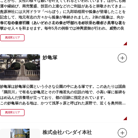
ことから、女性の様々な願いを叶えてくれるといわれています。ほかにも開
運や縁結び、商売繁盛、技芸の上達などのご利益があると崇敬されてきまし
た。
吉原神社には大河ドラマ「べらぼう」に九郎助稲荷や狐像が登場したことを
記念して、地元有志の方々から狐像が奉納されました。2体の狐像は、向か
春になると逢初桜（あいぞめさくら）と呼ばれるが枝垂れ桜が、見事な花を
って右の像が「逢（あい）」、左の像が「初（そめ）」と命名されていま
咲かせ人々を和ませます。毎年5月の例祭では神輿渡御が行われ、威勢の良
す。
い掛け声とともに各町は活気にあふれます。
奥浅草エリア
吉原弁財天は浅草名所七福神の一社・弁財天にあたり、七福神に関する授与
も年間を通して行われています。
妙亀塚
妙亀塚は妙亀塚公園という小さな公園の中にある塚です。このあたりは謡曲
「隅田川」で有名な妙亀尼とその子梅若丸の伝説の地で、小高い塚に板碑を
はめ込んだ供養塔が立っており、都の旧跡に指定されています。
この妙亀塚のある地は、かつて浅茅ヶ原と呼ばれた原野で、近くを奥州街道
が通じていました。妙亀塚は「梅若伝説」にちなんだ名称です。「梅若伝
奥浅草エリア
説」とは平安時代、吉田少将惟房の子・梅若が、信夫藤太という人買いにさ
らわれ、都から奥州へつれて行かれる途中、重い病にかかりこの地に捨てら
れ世を去りました。我が子を探し求めてはるばるこの地まで来た母親は、隅
田川岸で里人から梅若の死を知らされ、髪をおろして妙亀尼と称し庵を結ん
株式会社バンダイ本社
だ、という説話です。謡曲『隅田川』はこの伝説をもとにしています。