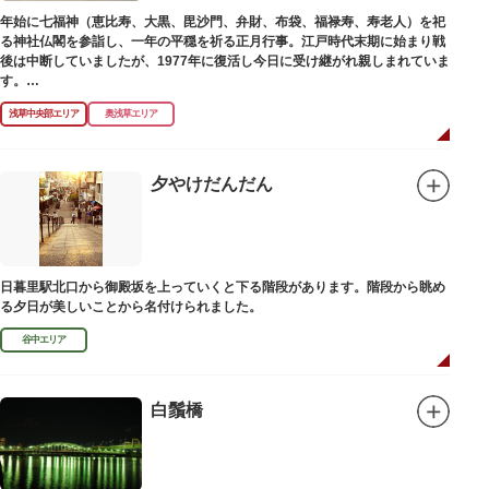
年始に七福神（恵比寿、大黒、毘沙門、弁財、布袋、福禄寿、寿老人）を祀
る神社仏閣を参詣し、一年の平穏を祈る正月行事。江戸時代末期に始まり戦
後は中断していましたが、1977年に復活し今日に受け継がれ親しまれていま
す。
浅草中央部エリア
奥浅草エリア
浅草名所七福神の特徴は福禄寿、寿老人が2社ずつあり、巡る社寺が9ヶ所あ
るところ。九は数の究み、鳩と言う字にも使われていて、鳩は「集まる」と
いう縁起の良い意味を持つ故事に由来しているそうです。福笹に各社寺の福
絵馬をつけ、色紙・福絵に御朱印をいただきながら巡拝しましょう。
夕やけだんだん
江戸文化発祥の地といわれる浅草には、観音様の境内を中心として広く各所
に名所・旧跡があります。七福神をめぐる途中、これらの名跡も訪ねながら
江戸文化の面影を偲んでみてはいかがでしょうか。
御利益にあやかりながらの散策は、福徳と心の安らぎを与えてくれることで
日暮里駅北口から御殿坂を上っていくと下る階段があります。階段から眺め
しょう。
る夕日が美しいことから名付けられました。
谷中エリア
白鬚橋