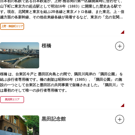
日本初の私鉄である日本鉄道が、上野-熊谷間の第一区線開業時に合わせて、
山下町に東京方の起点駅として明治16年（1883）に開業した歴史ある駅で
す。現在、北関東と東京を結ぶJR各線と東京メトロ各線、また東北、上・信
越方面の各新幹線、その他在来線各線が発着するなど、東京の「北の玄関
口」として機能しています。
上野・御徒町エリア
桜橋
桜橋 は、台東区今戸と 墨田区向島との間で、隅田川両岸の 「隅田公園」 を
結ぶ歩行者専用橋です。橋の創架は昭和60年（1985）、「隅田公園」 の施
設の一つとして台東区と墨田区の共同事業で架橋されました。「隅田川」 で
は最初のそして唯一の歩行者専用橋です。
奥浅草エリア
黒田記念館