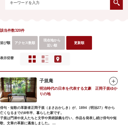
該当件数320件
現在地から
並び順
アクセス数順
更新順
近い順
表示切替
子規庵
明治時代の日本を代表する文豪 正岡子規ゆか
りの地
俳句・短歌の革新者正岡子規（まさおかしき）が、1894（明治27）年から
亡くなるまでの8年半、暮らした家です。
子規は門弟や友人たちと文学や美術談義を行い、作品を発表し続け俳句や短
歌、文章の革新に邁進しました。