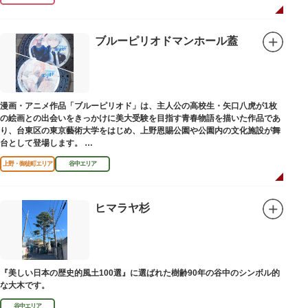
ブルーピリオドマンホール蓋
漫画・アニメ作品「ブルーピリオド」は、主人公の高校生・矢口八虎が1枚
の絵画との出会いをきっかけに美大受験を目指す青春物語を描いた作品であ
り、台東区の東京藝術大学をはじめ、上野恩賜公園や公園内の文化施設が舞
台として登場します。
区にゆかりのある本作品を通して、新たな観光スポット創出による誘客促進
上野・御徒町エリア
谷中エリア
と区内観光客の回遊性向上を図るため、こちらのマンホール蓋を設置しまし
た。
設置年月日：令和4年3月1日
ヒマラヤ杉
『美しい日本の歴史的風土100選』に選ばれた樹齢90年の谷中のシンボル的
な大木です。
谷中エリア