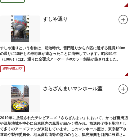
すしや通り
すしや通りという名称は、明治時代、雷門通りから六区に通ずる延長100m
の通りに18軒もの寿司屋が連なったことに由来しています。昭和61年
（1986）には、通りに全覆式アーケードやカラー舗装が施されました。
浅草中央部エリア
さらざんまいマンホール蓋
2019年に放送されたテレビアニメ「さらざんまい」において、かっぱ橋周辺
や浅草地域を中心に台東区内の風景が細かく描かれ、放送終了後も聖地とし
て多くのアニメファンが来訪しています。このマンホール蓋は、東京都下水
道局や製作委員会、地元商店街等の協力のもと、観光振興を目的に設置され