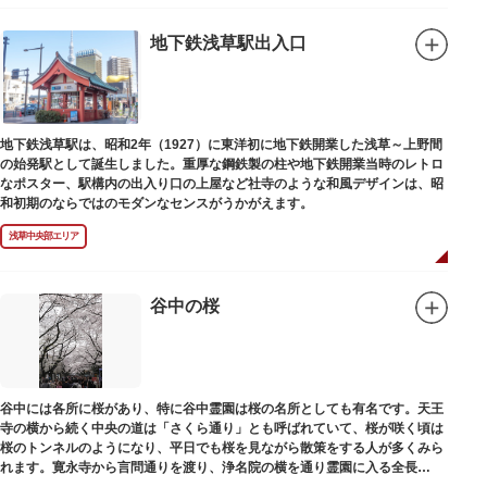
地下鉄浅草駅出入口
地下鉄浅草駅は、昭和2年（1927）に東洋初に地下鉄開業した浅草～上野間
の始発駅として誕生しました。重厚な鋼鉄製の柱や地下鉄開業当時のレトロ
なポスター、駅構内の出入り口の上屋など社寺のような和風デザインは、昭
和初期のならではのモダンなセンスがうかがえます。
浅草中央部エリア
谷中の桜
谷中には各所に桜があり、特に谷中霊園は桜の名所としても有名です。天王
寺の横から続く中央の道は「さくら通り」とも呼ばれていて、桜が咲く頃は
桜のトンネルのようになり、平日でも桜を見ながら散策をする人が多くみら
れます。寛永寺から言問通りを渡り、浄名院の横を通り霊園に入る全長