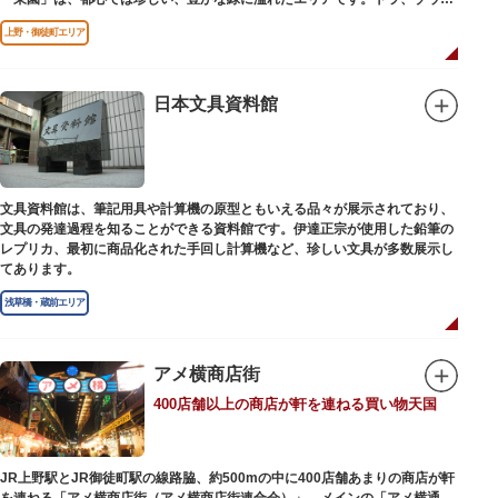
どが住む森エリアや、ホッキョクグマやアザラシが住む海エリアでは、水浴
上野・御徒町エリア
びなど迫力あるシーンが目撃できることもあります。国指定重要文化財の
「旧寛永寺五重塔」や藤堂高虎が建て1878（明治11）年に再建された
「閑々亭」などの歴史的建造物も見どころです。
日本文具資料館
一方「西園」は、蓮の名所としても知られる風光明媚な「不忍池」のほとり
に位置する区域。キリンやサイなどの人気動物をはじめ、アイアイや“動か
ない鳥”として話題のハシビロコウなどユニークな種も見られます。
子ども動物園「すてっぷ」では、小動物を間近で観察することを通じて、命
の大切さや生きものの魅力が学べる体験プログラムが実施されています。
文具資料館は、筆記用具や計算機の原型ともいえる品々が展示されており、
文具の発達過程を知ることができる資料館です。伊達正宗が使用した鉛筆の
歩き疲れたり、お腹が空いてきたら、園内にいくつかあるフードショップで
レプリカ、最初に商品化された手回し計算機など、珍しい文具が多数展示し
休憩しましょう。それぞれのお店で、動物たちをモチーフにした可愛いフー
てあります。
ドやスイーツが食べられます。オリジナルグッズを取り扱うギフトショップ
も必見です。
浅草橋・蔵前エリア
アメ横商店街
400店舗以上の商店が軒を連ねる買い物天国
JR上野駅とJR御徒町駅の線路脇、約500mの中に400店舗あまりの商店が軒