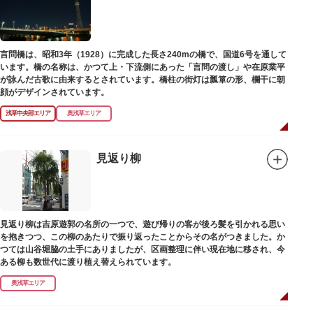
言問橋は、昭和3年（1928）に完成した長さ240mの橋で、国道6号を通して
います。橋の名称は、かつて上・下流側にあった「言問の渡し」や在原業平
が詠んだ古歌に由来するとされています。橋柱の街灯は瓢箪の形、欄干に朝
顔がデザインされています。
浅草中央部エリア
奥浅草エリア
見返り柳
見返り柳は吉原遊郭の名所の一つで、遊び帰りの客が後ろ髪を引かれる思い
を抱きつつ、この柳のあたりで振り返ったことからその名がつきました。か
つては山谷堀脇の土手にありましたが、区画整理に伴い現在地に移され、今
ある柳も数世代に渡り植え替えられています。
奥浅草エリア