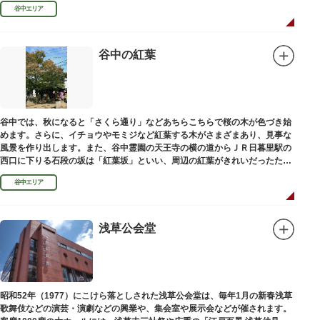
100mの桜並木や、霊園内に点在する大木なども見事です。
谷中エリア
谷中の紅葉
谷中では、秋になると「さくら通り」などあちらこちらで桜の木が色づき始
めます。さらに、イチョウやモミジなど紅葉する木がさまざまあり、見事な
風景を作り出します。また、谷中霊園の天王寺の横の道からＪＲ日暮里駅の
西口に下りる石段の坂は「紅葉坂」といい、周辺の紅葉がきれいだったため
このように命名されたという説があります。
谷中エリア
浅草公会堂
昭和52年（1977）にこけら落としされた浅草公会堂は、毎年1月の新春浅草
歌舞伎などの演芸・演劇などの興業や、集会室や展示会などが催されます。