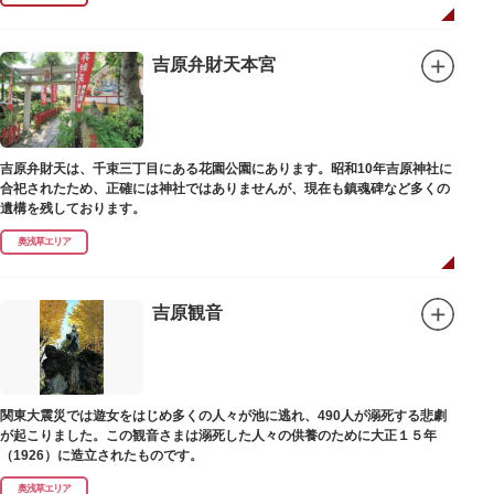
吉原弁財天本宮
吉原弁財天は、千束三丁目にある花園公園にあります。昭和10年吉原神社に
合祀されたため、正確には神社ではありませんが、現在も鎮魂碑など多くの
遺構を残しております。
奥浅草エリア
吉原観音
関東大震災では遊女をはじめ多くの人々が池に逃れ、490人が溺死する悲劇
が起こりました。この観音さまは溺死した人々の供養のために大正１５年
（1926）に造立されたものです。
奥浅草エリア