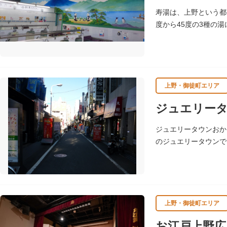
のボランティア団体に
寿湯は、上野という都
度から45度の3種の
上野・御徒町エリア
ジュエリー
ジュエリータウンおか
のジュエリータウンで
上野・御徒町エリア
お江戸上野広