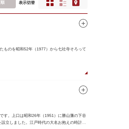
新順
表示切替
ものを昭和52年（1977）から七社寺そろって
す。上口は昭和26年（1951）に勝山藩の下谷
館を設立しました。江戸時代の大名お抱えの時計師