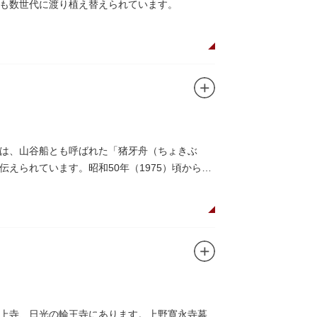
も数世代に渡り植え替えられています。
は、山谷船とも呼ばれた「猪牙舟（ちょきぶ
えられています。昭和50年（1975）頃から山
には、猪牙舟についての説明板も設置されてい
上寺、日光の輪王寺にあります。上野寛永寺墓