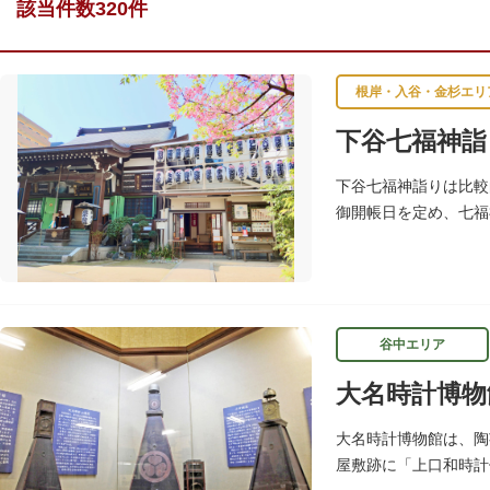
該当件数320件
根岸・入谷・金杉エリ
下谷七福神詣
下谷七福神詣りは比較
御開帳日を定め、七福
谷中エリア
大名時計博物
大名時計博物館は、陶
屋敷跡に「上口和時計