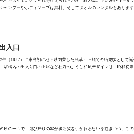
思ったタイミングでそれを叶えられるのが、萩の湯。早朝6時～9時まで
シャンプーやボディソープは無料、そしてタオルのレンタルもあります
る萩の湯だよりで薬湯の予定を確認すれば、お好みの薬湯を楽しめます
ラン、食事処こもれびではおいしい食事だけでなく、たくさんの種類の
間の一杯も最高です。好きな時間にお風呂に入り、お風呂の前後これま
々の生活を支えてくれる空間です。
出入口
2年（1927）に東洋初に地下鉄開業した浅草～上野間の始発駅として
、駅構内の出入り口の上屋など社寺のような和風デザインは、昭和初期
名所の一つで、遊び帰りの客が後ろ髪を引かれる思いを抱きつつ、この