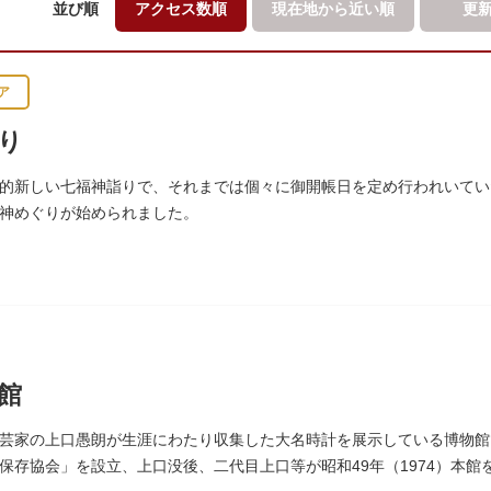
並び順
アクセス数順
現在地から
近い順
更
ア
り
的新しい七福神詣りで、それまでは個々に御開帳日を定め行われいていた
神めぐりが始められました。
館
芸家の上口愚朗が生涯にわたり収集した大名時計を展示している博物館で
保存協会」を設立、上口没後、二代目上口等が昭和49年（1974）本