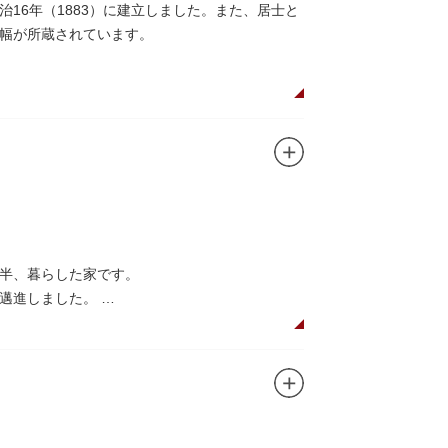
16年（1883）に建立しました。また、居士と
幅が所蔵されています。
年半、暮らした家です。
に邁進しました。
品を創作し続けた場所でもあります。
在の庵は東京都指定史跡として明治の雰囲気が体
創作の様子を偲ぶことができます。現在、一般