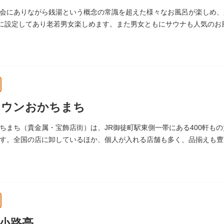
より大切に維持・保存されています。
会にありながら銭湯という概念の常識を超えた様々なお風呂が楽しめ、
湯に設定してあり老若男女楽しめます。また男女ともにサウナも人気のお
タウンおかちまち
ちまち（貴金属・宝飾店街）は、JR御徒町駅東側一帯にある400軒も
す。全国の店に卸しているほか、個人が入れる店舗も多く、品揃えも豊
小路亭