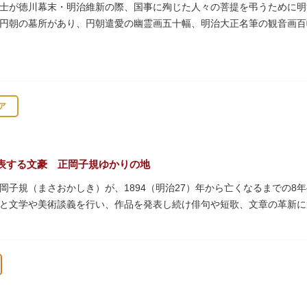
サービスもあるのでファミリーにもおすすめです。
士が徳川幕末・明治維新の際、国事に殉じた人々の菩提を弔うために明治
円朝の墓所があり、円朝遣愛の幽霊画五十幅、明治大正名筆の観音画百
の建物は、日本のモダニズム建築の巨匠・前川國男の設計。
作品も展示されています。
ア
表する文豪 正岡子規ゆかりの地
岡子規（まさおかしき）が、1894（明治27）年から亡くなるまでの8
と文学や美術談義を行い、作品を発表し続け俳句や短歌、文章の革新
呼び寄せ、結核に苦しみながらも34歳で亡くなるまで精力的に文学作
年の空襲で焼失しましたが、その5年後、当時の間取りのまま再建され、現
となっています。
ていた「病牀六尺の間」などを復元しており、明治の暮らしだけでなく