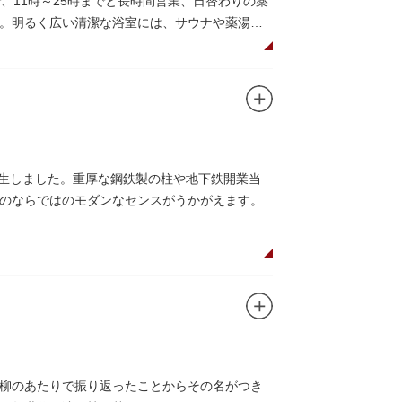
、11時～25時までと長時間営業、日替わりの薬
。明るく広い清潔な浴室には、サウナや薬湯
。
飲み物やおつまみが。昼からでも晩酌セットの
た好きなタイミングで、おいしい食事をいただ
誕生しました。重厚な鋼鉄製の柱や地下鉄開業当
のならではのモダンなセンスがうかがえます。
柳のあたりで振り返ったことからその名がつき