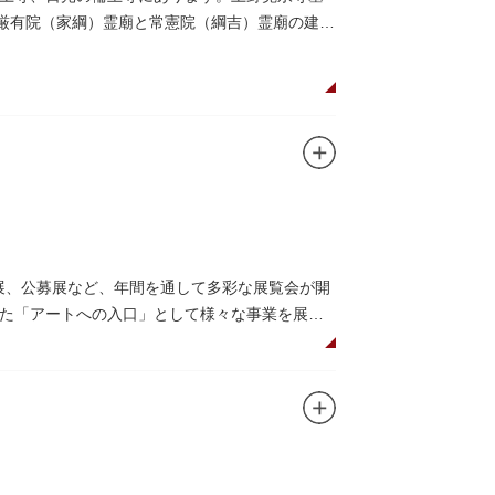
。厳有院（家綱）霊廟と常憲院（綱吉）霊廟の建築
画展、公募展など、年間を通して多彩な展覧会が開
た「アートへの入口」として様々な事業を展開
のプロムナードや四季折々の公園の景色を眺め
（観覧料は展覧会によって異なります。展覧会
（事前予約制）」や、個室スペースのある授乳