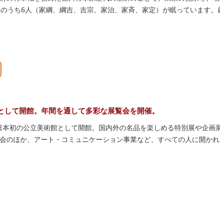
人のうち6人（家綱、綱吉、吉宗、家治、家斉、家定）が眠っています
945）の空襲で大部分を焼失しました。
として開館。年間を通して多彩な展覧会を開催。
年、日本初の公立美術館として開館。国内外の名品を楽しめる特別展や企
会のほか、アート・コミュニケーション事業など、すべての人に開かれ
アムショップも充実。開放的なガラス張りのレストランからは、美術館
館は無料で、レストランやミュージアムショップのみの利用も可能です
料等の詳細は公式サイトをご確認ください）。
を預け、ゆっくりと展覧会鑑賞を楽しめる託児サービス「パパママデー