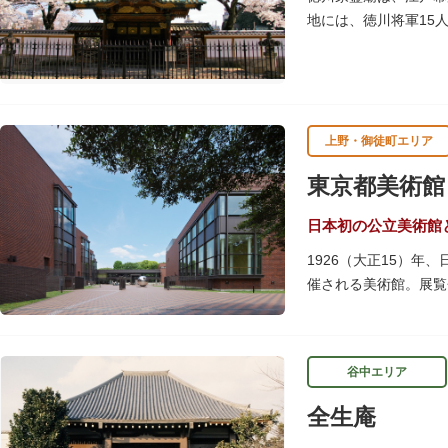
地には、徳川将軍15
物群は、昭和20年（1
上野・御徒町エリア
東京都美術館
日本初の公立美術館
1926（大正15）
催される美術館。展覧
しています。
レストランやミュージ
谷中エリア
ることができます。入
のスケジュールや観覧
全生庵
専門のスタッフに子供