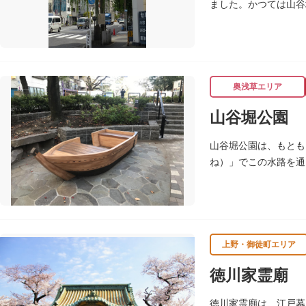
ました。かつては山谷
奥浅草エリア
山谷堀公園
山谷堀公園は、もとも
ね）」でこの水路を通
谷堀はすべて埋め立て
ます。
上野・御徒町エリア
徳川家霊廟
徳川家霊廟は、江戸幕