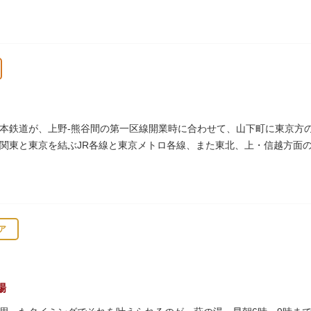
台時計、枕時計などが並びます。
本鉄道が、上野-熊谷間の第一区線開業時に合わせて、山下町に東京方の起
関東と東京を結ぶJR各線と東京メトロ各線、また東北、上・信越方面
として機能しています。
ア
場