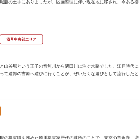
堀脇の土手にありましたが、区画整理に伴い現在地に移され、今ある柳
浅草中央部エリア
と山谷堀という王子の音無川から隅田川に注ぐ水路でした。江戸時代に
って遊郭の吉原へ遊びに行くことが、ぜいたくな遊びとして流行したと伝
られて暗渠となり、細長い公園として生まれ変わりました。山谷堀公園
府の将軍職を務めた徳川将軍家歴代の墓所のことで、東京の寛永寺、増