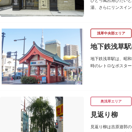
ひとっ風呂浴びたいと
湯、さらにリンスイン
も。毎月発行されてい
また併設されたレスト
注文ができ、明るい時
浅草中央部エリア
き、心も体も整えて日
地下鉄浅草駅
地下鉄浅草駅は、昭和
時のレトロなポスター
奥浅草エリア
見返り柳
見返り柳は吉原遊郭の