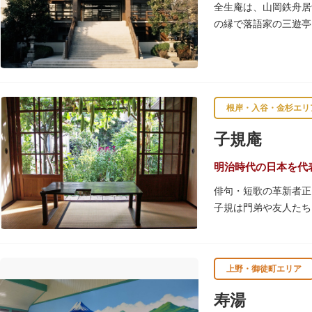
室、ミルク用のお湯の
全生庵は、山岡鉄舟居
の縁で落語家の三遊亭
レンガ色のタイル張り
屋外には彫刻等の立体
根岸・入谷・金杉エリ
子規庵
明治時代の日本を代
俳句・短歌の革新者正
子規は門弟や友人たち
故郷松山より母と妹を
1945（昭和20）
上野・御徒町エリア
感できる魅力的な空間
寿湯
子規が病室兼書斎にし