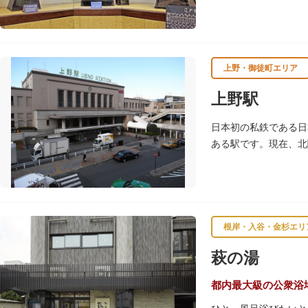
たちが作った櫓時計、
上野・御徒町エリア
上野駅
日本初の私鉄である日
ある駅です。現在、北
東京の「北の玄関口」
根岸・入谷・金杉エリ
萩の湯
都内最大級の公衆浴