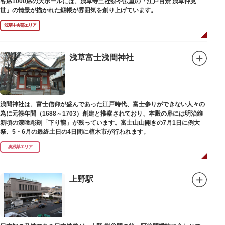
客席1000席の大ホールには、浅草寺三社祭や広重の「江戸百景 浅草仲見
世」の情景が描かれた鍛帳が雰囲気を創り上げています。
浅草中央部エリア
浅草富士浅間神社
浅間神社は、富士信仰が盛んであった江戸時代、富士参りができない人々の
為に元禄年間（1688～1703）創建と推察されており、本殿の扉には明治維
新頃の漆喰彫刻「下り龍」が残っています。富士山山開きの7月1日に例大
祭、5・6月の最終土日の4日間に植木市が行われます。
奥浅草エリア
上野駅