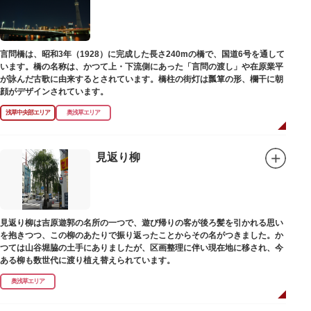
言問橋は、昭和3年（1928）に完成した長さ240mの橋で、国道6号を通して
います。橋の名称は、かつて上・下流側にあった「言問の渡し」や在原業平
が詠んだ古歌に由来するとされています。橋柱の街灯は瓢箪の形、欄干に朝
顔がデザインされています。
浅草中央部エリア
奥浅草エリア
見返り柳
見返り柳は吉原遊郭の名所の一つで、遊び帰りの客が後ろ髪を引かれる思い
を抱きつつ、この柳のあたりで振り返ったことからその名がつきました。か
つては山谷堀脇の土手にありましたが、区画整理に伴い現在地に移され、今
ある柳も数世代に渡り植え替えられています。
奥浅草エリア