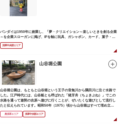
塚の上には板碑が祀られています。この板碑には「弘安十一年戊子五月二十
二日孝子敬白」と刻まれており、区内でも古いものです。しかし妙亀塚と板
碑との関係は、明らかではありません。
なお、隅田川の対岸、木母寺（墨田区堤通）境内には梅若にちなむ梅若塚
（都旧跡）があり、この妙亀塚と相対するものと考えられています。
バンダイは1950年に創業し、「夢・クリエイション～楽しいときを創る企業
～を企業スローガンに掲げ、IPを軸に玩具、ガシャポン、カード、菓子・食
品・食玩、アパレル、日用雑貨など、お客さまの身近で楽しんでいただける
浅草中央部エリア
エンターテインメントをお届けしています。
山谷堀公園
山谷堀公園は、もともと山谷堀という王子の音無川から隅田川に注ぐ水路で
した。江戸時代には、山谷船とも呼ばれた「猪牙舟（ちょきぶね）」でこの
水路を通って遊郭の吉原へ遊びに行くことが、ぜいたくな遊びとして流行し
たと伝えられています。昭和50年（1975）頃から山谷堀はすべて埋め立て
られて暗渠となり、細長い公園として生まれ変わりました。山谷堀公園に
奥浅草エリア
浅草中央部エリア
は、猪牙舟についての説明板も設置されています。