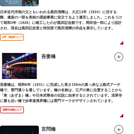
日本近代洋画の父ともいわれる黒田清輝は、大正13年（1924）に没する
際、遺産の一部を美術の奨励事業に役立てるよう遺言しました。これをうけ
て昭和3年（1928）に竣工したのが黒田記念館です。岡田信一郎により設計
され、現在は黒田記念室と特別室で黒田清輝の作品を展示しています。
上野・御徒町エリア
吾妻橋
吾妻橋は、昭和6年（1931）に完成した長さ150mの真っ赤な上路式アーチ
橋で、雷門通りを通しています。橋の名称は、江戸の東に位置することから
「東（あずま）橋」や日本武尊命の伝説に由来するとされています。浅草寺
に最も近い橋で歩車道境界柵には雷門マークがデザインされています。
浅草中央部エリア
言問橋