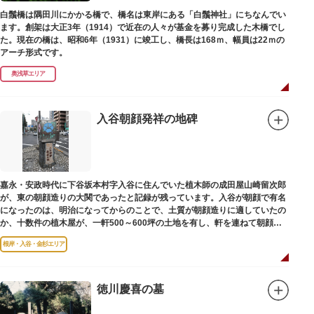
白鬚橋は隅田川にかかる橋で、橋名は東岸にある「白鬚神社」にちなんでい
ます。創架は大正3年（1914）で近在の人々が基金を募り完成した木橋でし
た。現在の橋は、昭和6年（1931）に竣工し、橋長は168ｍ、幅員は22ｍの
アーチ形式です。
奥浅草エリア
入谷朝顔発祥の地碑
嘉永・安政時代に下谷坂本村字入谷に住んでいた植木師の成田屋山崎留次郎
が、東の朝顔造りの大関であったと記録が残っています。入谷が朝顔で有名
になったのは、明治になってからのことで、土質が朝顔造りに適していたの
か、十数件の植木屋が、一軒500～600坪の土地を有し、軒を連ねて朝顔造
りをはじめました。
根岸・入谷・金杉エリア
徳川慶喜の墓