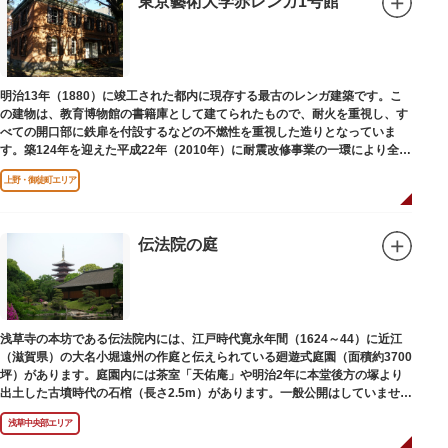
東京藝術大学赤レンガ1号館
明治13年（1880）に竣工された都内に現存する最古のレンガ建築です。こ
の建物は、教育博物館の書籍庫として建てられたもので、耐火を重視し、す
べての開口部に鉄扉を付設するなどの不燃性を重視した造りとなっていま
す。築124年を迎えた平成22年（2010年）に耐震改修事業の一環により全面
改修が施されました。
上野・御徒町エリア
伝法院の庭
浅草寺の本坊である伝法院内には、江戸時代寛永年間（1624～44）に近江
（滋賀県）の大名小堀遠州の作庭と伝えられている廻遊式庭園（面積約3700
坪）があります。庭園内には茶室「天佑庵」や明治2年に本堂後方の塚より
出土した古墳時代の石棺（長さ2.5m）があります。一般公開はしていません
が、不定期で特別公開されることがあります。
浅草中央部エリア