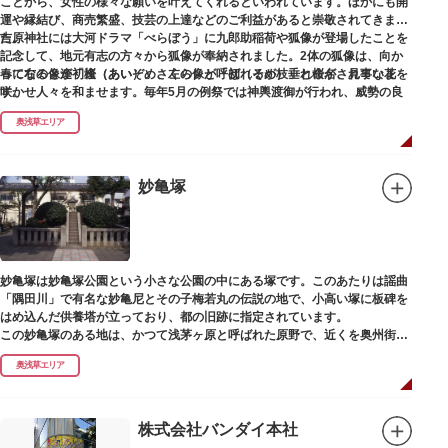
ことから、女性の様々な願いを叶えてくれるといわれています。ほかにも開
運や縁結び、商売繁盛、技芸の上達などのご利益があると崇敬されてきまし
た。
吉原神社には大河ドラマ「べらぼう」に九郎助稲荷や狐像が登場したことを
記念して、地元有志の方々から狐像が奉納されました。2体の狐像は、向か
春になると逢初桜（あいぞめさくら）と呼ばれるが枝垂れ桜が、見事な花を
って右の像が「逢（あい）」、左の像が「初（そめ）」と命名されていま
咲かせ人々を和ませます。毎年5月の例祭では神輿渡御が行われ、威勢の良
す。
い掛け声とともに各町は活気にあふれます。
奥浅草エリア
吉原弁財天は浅草名所七福神の一社・弁財天にあたり、七福神に関する授与
も年間を通して行われています。
妙亀塚
妙亀塚は妙亀塚公園という小さな公園の中にある塚です。このあたりは謡曲
「隅田川」で有名な妙亀尼とその子梅若丸の伝説の地で、小高い塚に板碑を
はめ込んだ供養塔が立っており、都の旧跡に指定されています。
この妙亀塚のある地は、かつて浅茅ヶ原と呼ばれた原野で、近くを奥州街道
が通じていました。妙亀塚は「梅若伝説」にちなんだ名称です。「梅若伝
奥浅草エリア
説」とは平安時代、吉田少将惟房の子・梅若が、信夫藤太という人買いにさ
らわれ、都から奥州へつれて行かれる途中、重い病にかかりこの地に捨てら
れ世を去りました。我が子を探し求めてはるばるこの地まで来た母親は、隅
田川岸で里人から梅若の死を知らされ、髪をおろして妙亀尼と称し庵を結ん
株式会社バンダイ本社
だ、という説話です。謡曲『隅田川』はこの伝説をもとにしています。