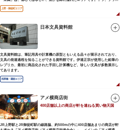
どが住む森エリアや、ホッキョクグマやアザラシが住む海エリアでは、水浴
上野・御徒町エリア
びなど迫力あるシーンが目撃できることもあります。国指定重要文化財の
「旧寛永寺五重塔」や藤堂高虎が建て1878（明治11）年に再建された
「閑々亭」などの歴史的建造物も見どころです。
日本文具資料館
一方「西園」は、蓮の名所としても知られる風光明媚な「不忍池」のほとり
に位置する区域。キリンやサイなどの人気動物をはじめ、アイアイや“動か
ない鳥”として話題のハシビロコウなどユニークな種も見られます。
子ども動物園「すてっぷ」では、小動物を間近で観察することを通じて、命
の大切さや生きものの魅力が学べる体験プログラムが実施されています。
文具資料館は、筆記用具や計算機の原型ともいえる品々が展示されており、
文具の発達過程を知ることができる資料館です。伊達正宗が使用した鉛筆の
歩き疲れたり、お腹が空いてきたら、園内にいくつかあるフードショップで
レプリカ、最初に商品化された手回し計算機など、珍しい文具が多数展示し
休憩しましょう。それぞれのお店で、動物たちをモチーフにした可愛いフー
てあります。
ドやスイーツが食べられます。オリジナルグッズを取り扱うギフトショップ
も必見です。
浅草橋・蔵前エリア
アメ横商店街
400店舗以上の商店が軒を連ねる買い物天国
JR上野駅とJR御徒町駅の線路脇、約500mの中に400店舗あまりの商店が軒