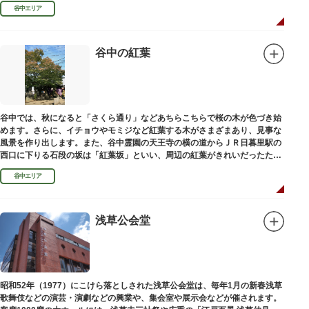
100mの桜並木や、霊園内に点在する大木なども見事です。
谷中エリア
谷中の紅葉
谷中では、秋になると「さくら通り」などあちらこちらで桜の木が色づき始
めます。さらに、イチョウやモミジなど紅葉する木がさまざまあり、見事な
風景を作り出します。また、谷中霊園の天王寺の横の道からＪＲ日暮里駅の
西口に下りる石段の坂は「紅葉坂」といい、周辺の紅葉がきれいだったため
このように命名されたという説があります。
谷中エリア
浅草公会堂
昭和52年（1977）にこけら落としされた浅草公会堂は、毎年1月の新春浅草
歌舞伎などの演芸・演劇などの興業や、集会室や展示会などが催されます。