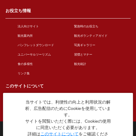
お役立ち情報
法人向けサイト
緊急時のお役立ち
観光案内所
観光ボランティアガイド
パンフレットダウンロード
写真ギャラリー
ユニバーサルツーリズム
習慣とマナー
食の多様性
観光統計
リンク集
このサイトについて
当サイトでは、利便性の向上と利用状況の解
このサイトについて
広告掲載について
析、広告配信のためにCookieを使用していま
お問い合わせ
す。
サイトを閲覧いただく際には、Cookieの使用
に同意いただく必要があります。
台東区役所観光課
詳細は
このサイトについて
をご確認くださ
〒110-8615 東京都台東区東上野4丁目5番6号