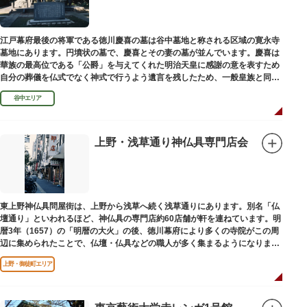
江戸幕府最後の将軍である徳川慶喜の墓は谷中墓地と称される区域の寛永寺
墓地にあります。円墳状の墓で、慶喜とその妻の墓が並んでいます。慶喜は
華族の最高位である「公爵」を与えてくれた明治天皇に感謝の意を表すため
自分の葬儀を仏式でなく神式で行うよう遺言を残したため、一般皇族と同じ
ような円墳が建てられました。
谷中エリア
上野・浅草通り神仏具専門店会
東上野神仏具問屋街は、上野から浅草へ続く浅草通りにあります。別名「仏
壇通り」といわれるほど、神仏具の専門店約60店舗が軒を連ねています。明
暦3年（1657）の「明暦の大火」の後、徳川幕府により多くの寺院がこの周
辺に集められたことで、仏壇・仏具などの職人が多く集まるようになりまし
た。
上野・御徒町エリア