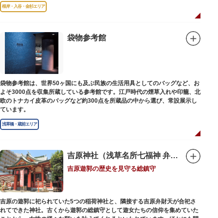
故郷松山より母と妹を呼び寄せ、結核に苦しみながらも34歳で亡くなるまで
根岸・入谷・金杉エリア
精力的に文学作品を創作し続けた場所でもあります。
1945（昭和20）年の空襲で焼失しましたが、その5年後、当時の間取りのま
ま再建され、現在の庵は東京都指定史跡として明治の雰囲気が体感できる魅
袋物参考館
力的な空間となっています。
子規が病室兼書斎にしていた「病牀六尺の間」などを復元しており、明治の
暮らしだけでなく創作の様子を偲ぶことができます。現在、一般のボランテ
ィア団体により大切に維持・保存されています。
袋物参考館は、世界50ヶ国にも及ぶ民族の生活用具としてのバッグなど、お
よそ3000点を収集所蔵している参考館です。江戸時代の煙草入れや印籠、北
欧のトナカイ皮革のバッグなど約300点を所蔵品の中から選び、常設展示し
ています。
浅草橋・蔵前エリア
吉原神社（浅草名所七福神 弁財天）
吉原遊郭の歴史を見守る総鎮守
吉原の遊郭に祀られていた5つの稲荷神社と、隣接する吉原弁財天が合祀さ
れてできた神社。古くから遊郭の総鎮守として遊女たちの信仰を集めていた