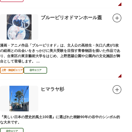
ブルーピリオドマンホール蓋
漫画・アニメ作品「ブルーピリオド」は、主人公の高校生・矢口八虎が1枚
の絵画との出会いをきっかけに美大受験を目指す青春物語を描いた作品であ
り、台東区の東京藝術大学をはじめ、上野恩賜公園や公園内の文化施設が舞
台として登場します。
区にゆかりのある本作品を通して、新たな観光スポット創出による誘客促進
上野・御徒町エリア
谷中エリア
と区内観光客の回遊性向上を図るため、こちらのマンホール蓋を設置しまし
た。
設置年月日：令和4年3月1日
ヒマラヤ杉
『美しい日本の歴史的風土100選』に選ばれた樹齢90年の谷中のシンボル的
な大木です。
谷中エリア