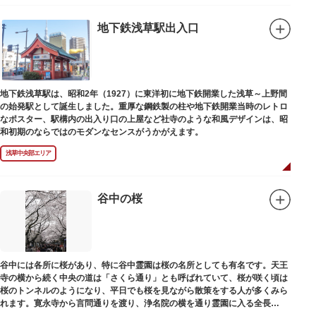
地下鉄浅草駅出入口
地下鉄浅草駅は、昭和2年（1927）に東洋初に地下鉄開業した浅草～上野間
の始発駅として誕生しました。重厚な鋼鉄製の柱や地下鉄開業当時のレトロ
なポスター、駅構内の出入り口の上屋など社寺のような和風デザインは、昭
和初期のならではのモダンなセンスがうかがえます。
浅草中央部エリア
谷中の桜
谷中には各所に桜があり、特に谷中霊園は桜の名所としても有名です。天王
寺の横から続く中央の道は「さくら通り」とも呼ばれていて、桜が咲く頃は
桜のトンネルのようになり、平日でも桜を見ながら散策をする人が多くみら
れます。寛永寺から言問通りを渡り、浄名院の横を通り霊園に入る全長