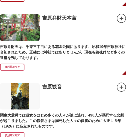
吉原弁財天本宮
吉原弁財天は、千束三丁目にある花園公園にあります。昭和10年吉原神社に
合祀されたため、正確には神社ではありませんが、現在も鎮魂碑など多くの
遺構を残しております。
奥浅草エリア
吉原観音
関東大震災では遊女をはじめ多くの人々が池に逃れ、490人が溺死する悲劇
が起こりました。この観音さまは溺死した人々の供養のために大正１５年
（1926）に造立されたものです。
奥浅草エリア