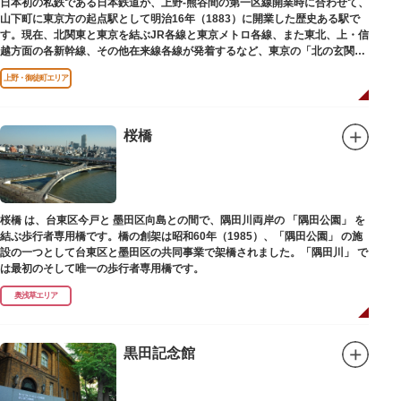
日本初の私鉄である日本鉄道が、上野-熊谷間の第一区線開業時に合わせて、
山下町に東京方の起点駅として明治16年（1883）に開業した歴史ある駅で
す。現在、北関東と東京を結ぶJR各線と東京メトロ各線、また東北、上・信
越方面の各新幹線、その他在来線各線が発着するなど、東京の「北の玄関
口」として機能しています。
上野・御徒町エリア
桜橋
桜橋 は、台東区今戸と 墨田区向島との間で、隅田川両岸の 「隅田公園」 を
結ぶ歩行者専用橋です。橋の創架は昭和60年（1985）、「隅田公園」 の施
設の一つとして台東区と墨田区の共同事業で架橋されました。「隅田川」 で
は最初のそして唯一の歩行者専用橋です。
奥浅草エリア
黒田記念館