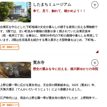
したまちミュージアム
来て、見て、触れて、確かめよう！！
台東区を中心とした下町地域の文化や暮らしの様子を後世に伝える博物館で
す。1階では、古い町並みや建物の面影が多く残されていた台東区坂本
（現・根岸三丁目）を舞台に、昭和30年代の下町の風情や暮らしを再現して
います。2階は生活道具を紹介する導入展示と大型映像をはじめ、下町地域
の歴史や出来事をたどることのできる資料を展示しています。また3階には
上野・御徒町エリア
企画展示室と、道具や玩具を体験し、調べることができるしたまち情報コー
ナーがあります。
寛永寺
歴史の重みを今に伝える、徳川家ゆかりの寺院
上野公園一帯に広がる寛永寺は、天台宗の関東総本山。1625（寛永2）年、
天海大僧正（てんかいだいそうじょう）により創建されました。
江戸時代には、現在の上野公園一帯が寛永寺の境内でしたが、上野戦争でそ
の多くを焼失。現在は根本中堂をはじめ開山堂（両大師）、不忍池辯天堂、
上野・御徒町エリア
上野大仏（パゴダ）、輪王殿などの建造物が上野公園とその周辺に点在して