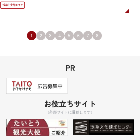
ました。
浅草中央部エリア
描かれているのは、主人公である矢逆一稀、久慈悠、陣内燕太の3人が、か
っぱ橋に封印されていた謎のカッパ型生命体“ケッピ”によって河童の姿に変
身させられた姿です。
設置年月日：令和3年4月13日
1
2
3
4
5
6
7
8
PR
お役立ちサイト
（外部サイトに遷移します）