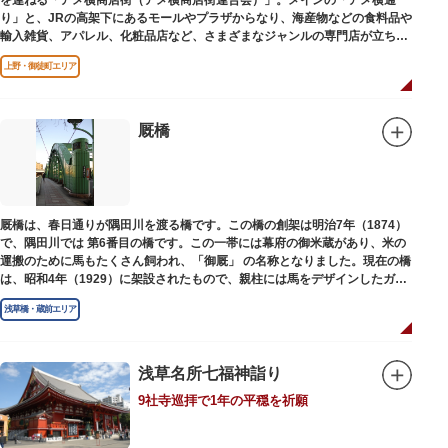
を連ねる「アメ横商店街（アメ横商店街連合会）」。メインの「アメ横通
り」と、JRの高架下にあるモールやプラザからなり、海産物などの食料品や
輸入雑貨、アパレル、化粧品店など、さまざまなジャンルの専門店が立ち並
んでいます。活気ある呼び込みが飛び交うなかで、店員さんとの会話も楽し
上野・御徒町エリア
みながら目玉商品や特価品を探せるのが魅力のひとつ。年末の叩き売りは風
物詩にもなっています。
アメ横のはじまりは、物資が底をついた第二次世界大戦後にできた闇市。多
厩橋
くの闇市が的屋の仕切りであったのに対して、アメ横は満州からの復員兵が
共同体となり連合会を結成。出店を統制し、商店街が形成されました。
当時、JR上野駅のすぐ南に発生した闇市は、飴を販売する屋台があったこと
から「アメヤ横丁（飴屋通り）」と呼ばれるように。反対側のJR御徒町付近
厩橋は、春日通りが隅田川を渡る橋です。この橋の創架は明治7年（1874）
には、アメリカ進駐軍の放出物資を販売する店ができたので「アメリカ横丁
で、隅田川では 第6番目の橋です。この一帯には幕府の御米蔵があり、米の
（アメリカ通り）」と呼ばれるようになりました。この2つのエリアが統合
運搬のために馬もたくさん飼われ、「御厩」 の名称となりました。現在の橋
され、今の「アメ横」になったと言われています。
は、昭和4年（1929）に架設されたもので、親柱には馬をデザインしたガラ
ス細工が組み込まれています。
浅草橋・蔵前エリア
浅草名所七福神詣り
9社寺巡拝で1年の平穏を祈願