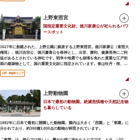
います。戦火を免れた輪王寺門跡御本坊表門、徳川将軍霊廟勅額門など重要
文化財も多く有し、歴史の重みを今に伝える寺院です。
清水観音堂の舞台前に復元された「月の松」は、浮世絵師歌川広重の「名所
上野東照宮
江戸百景」にも描かれていることで有名。丸い形の松から不忍池辯天堂を見
国指定重要文化財。徳川家康公が祀られるパワ
下ろす風流な景観は、絶好のフォトスポットとなっています。
ースポット
東叡山（とうえいざん）という山号は、東の「比叡山延暦寺」を意味してお
り、比叡山や京都の有名寺院になぞらえて上野の山に数多くの堂舎が建立さ
1627年に創建された、上野公園に鎮座する上野東照宮。徳川家康公（東照大
れました。本尊は薬師瑠璃光如来（やくしるりこうにょらい）で、伝教大師
権現）、徳川吉宗公、徳川慶喜公を祭神とし、出世、勝利、健康長寿にご利
最澄が自ら彫ったと伝えられる秘仏です。徳川歴代将軍の祈祷寺と菩提寺を
益があるとされている神社です。戦争や地震でも崩壊を免れた貴重な江戸初
兼ね、御霊廟には6名の将軍が埋葬されています。
期の建築物として、国の重要文化財に指定されています。春は牡丹・桜、秋
は紅葉やダリア展、お正月は初詣や冬ぼたん鑑賞の地として、年間を通して
上野・御徒町エリア
国内外からの参拝者で賑わうスポットです。
贅沢に金箔が使われた豪華絢爛な金色殿（社殿）などの建造物は、三代将
軍・徳川家光公が、日光東照宮までお参りに行けない江戸の人々のために建
上野動物園
てられたそう。社殿内部は文化財保護のため通常は非公開ですが、特別公開
日本で最初の動物園。絶滅危惧種や天然記念物
が実施されることもあるので、拝観を申し込んでみてはいかがでしょうか。
も暮らしている
授与所では、期間・数量限定のお守りや御朱印も授与されているので要チェ
ック。手塚治虫のユニコのお守りなど愛らしいものがありますよ。
1882年に日本で最初に開園した動物園。園内は大きく「西園」と「東園」に
分かれており、約300種3,000点の動物が飼育されています。
「東園」は、都心では珍しい、豊かな緑に溢れたエリアです。トラ、ゾウな