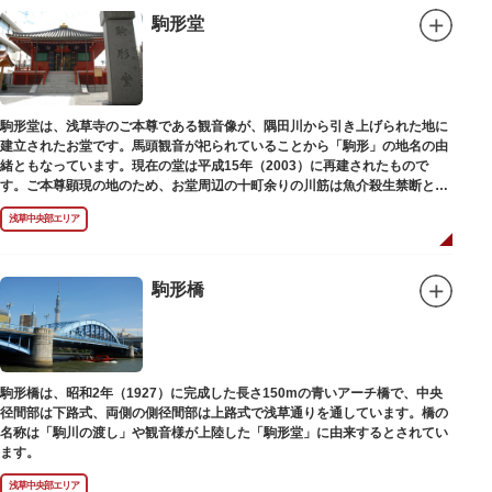
駒形堂
駒形堂は、浅草寺のご本尊である観音像が、隅田川から引き上げられた地に
建立されたお堂です。馬頭観音が祀られていることから「駒形」の地名の由
緒ともなっています。現在の堂は平成15年（2003）に再建されたもので
す。ご本尊顕現の地のため、お堂周辺の十町余りの川筋は魚介殺生禁断とな
り、戒殺碑が建立されました。
浅草中央部エリア
駒形橋
駒形橋は、昭和2年（1927）に完成した長さ150mの青いアーチ橋で、中央
径間部は下路式、両側の側径間部は上路式で浅草通りを通しています。橋の
名称は「駒川の渡し」や観音様が上陸した「駒形堂」に由来するとされてい
ます。
浅草中央部エリア