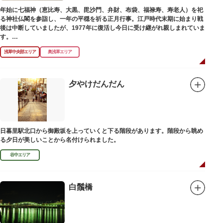
年始に七福神（恵比寿、大黒、毘沙門、弁財、布袋、福禄寿、寿老人）を祀
る神社仏閣を参詣し、一年の平穏を祈る正月行事。江戸時代末期に始まり戦
後は中断していましたが、1977年に復活し今日に受け継がれ親しまれていま
す。
浅草中央部エリア
奥浅草エリア
浅草名所七福神の特徴は福禄寿、寿老人が2社ずつあり、巡る社寺が9ヶ所あ
るところ。九は数の究み、鳩と言う字にも使われていて、鳩は「集まる」と
いう縁起の良い意味を持つ故事に由来しているそうです。福笹に各社寺の福
絵馬をつけ、色紙・福絵に御朱印をいただきながら巡拝しましょう。
夕やけだんだん
江戸文化発祥の地といわれる浅草には、観音様の境内を中心として広く各所
に名所・旧跡があります。七福神をめぐる途中、これらの名跡も訪ねながら
江戸文化の面影を偲んでみてはいかがでしょうか。
御利益にあやかりながらの散策は、福徳と心の安らぎを与えてくれることで
日暮里駅北口から御殿坂を上っていくと下る階段があります。階段から眺め
しょう。
る夕日が美しいことから名付けられました。
谷中エリア
白鬚橋