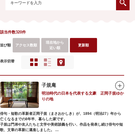
該当件数320件
現在地から
並び順
アクセス数順
更新順
近い順
表示切替
子規庵
明治時代の日本を代表する文豪 正岡子規ゆか
りの地
俳句・短歌の革新者正岡子規（まさおかしき）が、1894（明治27）年から
亡くなるまでの8年半、暮らした家です。
子規は門弟や友人たちと文学や美術談義を行い、作品を発表し続け俳句や短
歌、文章の革新に邁進しました。