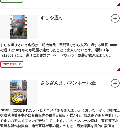
すしや通り
すしや通りという名称は、明治時代、雷門通りから六区に通ずる延長100m
の通りに18軒もの寿司屋が連なったことに由来しています。昭和61年
（1986）には、通りに全覆式アーケードやカラー舗装が施されました。
浅草中央部エリア
さらざんまいマンホール蓋
2019年に放送されたテレビアニメ「さらざんまい」において、かっぱ橋周辺
や浅草地域を中心に台東区内の風景が細かく描かれ、放送終了後も聖地とし
て多くのアニメファンが来訪しています。このマンホール蓋は、東京都下水
道局や製作委員会、地元商店街等の協力のもと、観光振興を目的に設置され