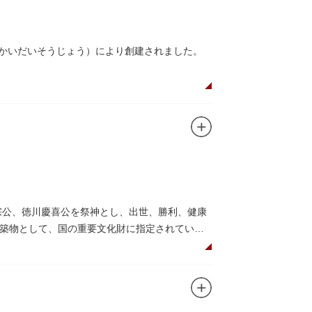
んかいだいそうじょう）により創建されました。
在は根本中堂をはじめ開山堂（両大師）、不忍
。戦火を免れた輪王寺門跡御本坊表門、徳川将
かれていることで有名。丸い形の松から不忍池
の有名寺院になぞらえて上野の山に数多くの堂
自ら彫ったと伝えられる秘仏です。徳川歴代将
宗公、徳川慶喜公を祭神とし、出世、勝利、健康
築物として、国の重要文化財に指定されていま
して国内外からの参拝者で賑わうスポットで
日光東照宮までお参りに行けない江戸の人々の
れることもあるので、拝観を申し込んでみては