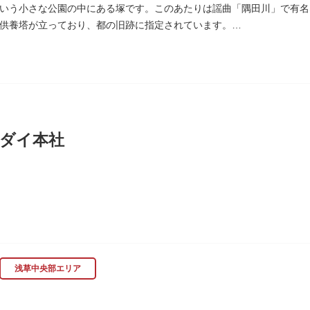
いう小さな公園の中にある塚です。このあたりは謡曲「隅田川」で有名
供養塔が立っており、都の旧跡に指定されています。
、かつて浅茅ヶ原と呼ばれた原野で、近くを奥州街道が通じていました
時代、吉田少将惟房の子・梅若が、信夫藤太という人買いにさらわれ、
世を去りました。我が子を探し求めてはるばるこの地まで来た母親は、
庵を結んだ、という説話です。謡曲『隅田川』はこの伝説をもとにして
れています。この板碑には「弘安十一年戊子五月二十二日孝子敬白」と
は、明らかではありません。
ダイ本社
木母寺（墨田区堤通）境内には梅若にちなむ梅若塚（都旧跡）があり、
に創業し、「夢・クリエイション～楽しいときを創る企業～を企業スロー
、アパレル、日用雑貨など、お客さまの身近で楽しんでいただけるエン
浅草中央部エリア