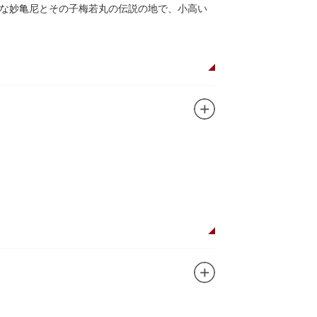
な妙亀尼とその子梅若丸の伝説の地で、小高い
。妙亀塚は「梅若伝説」にちなんだ名称です。
都から奥州へつれて行かれる途中、重い病にか
隅田川岸で里人から梅若の死を知らされ、髪を
います。
刻まれており、区内でも古いものです。しかし
この妙亀塚と相対するものと考えられていま
ガンに掲げ、IPを軸に玩具、ガシャポン、カー
ターテインメントをお届けしています。