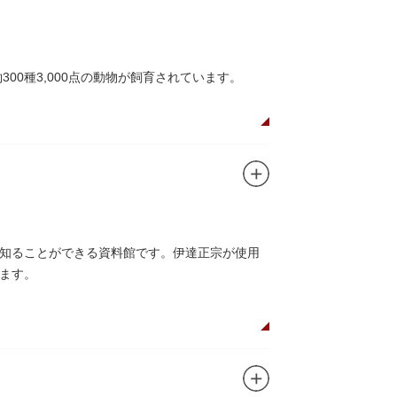
ユニコのお守りなど愛らしいものがあります
00種3,000点の動物が飼育されています。
や、ホッキョクグマやアザラシが住む海エリア
五重塔」や藤堂高虎が建て1878（明治11）年
キリンやサイなどの人気動物をはじめ、アイア
のの魅力が学べる体験プログラムが実施されて
知ることができる資料館です。伊達正宗が使用
ます。
それぞれのお店で、動物たちをモチーフにした
です。