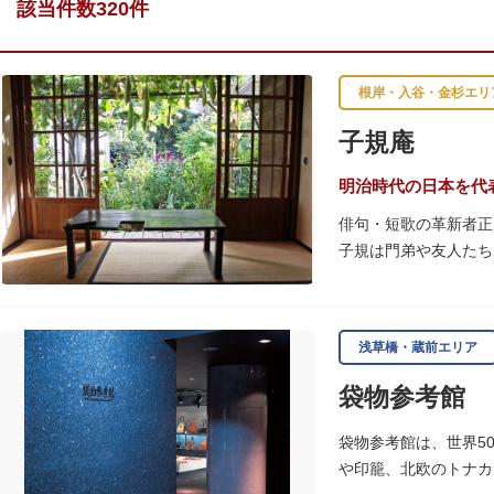
該当件数320件
根岸・入谷・金杉エリ
子規庵
明治時代の日本を代
俳句・短歌の革新者正
子規は門弟や友人たち
故郷松山より母と妹を
1945（昭和20）
浅草橋・蔵前エリア
感できる魅力的な空間
袋物参考館
子規が病室兼書斎にし
のボランティア団体に
袋物参考館は、世界5
や印籠、北欧のトナカ