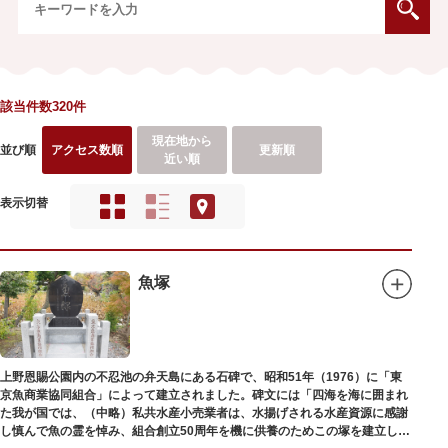
該当件数320件
現在地から
並び順
アクセス数順
更新順
近い順
表示切替
魚塚
上野恩賜公園内の不忍池の弁天島にある石碑で、昭和51年（1976）に「東
京魚商業協同組合」によって建立されました。碑文には「四海を海に囲まれ
た我が国では、（中略）私共水産小売業者は、水揚げされる水産資源に感謝
し慎んで魚の霊を悼み、組合創立50周年を機に供養のためこの塚を建立しま