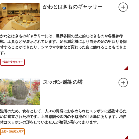
かわとはきものギャラリー
かわとはきものギャラリーには、世界各国の歴史的なはきものや各種参考
靴、工具などが展示されています。足形測定機により自身の足の甲回りを採
寸することができたり、シマウマや象など変わった皮に触れることもできま
す。
浅草中央部エリア
スッポン感謝の塔
滋養のため、食材として、人々の胃袋におさめられたスッポンに感謝するた
めに建立された塔です。上野恩賜公園内の不忍池の弁天島にあります。塔自
体はスッポンの形をしていませんが輪郭が彫ってあります。
上野・御徒町エリア