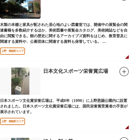
木製の本棚と家具が配された居心地のよい図書室では、開催中の展覧会の関
連書籍を多数紹介するほか、美術図書や展覧会カタログ、美術雑誌などを自
由に閲覧できる。館の歴史に関するアーカイブズ資料をはじめ、教育普及に
関連する資料や、公募団体に関連する資料も保管している。
（画像提供：東京都美術館）
上野・御徒町エリア
日本文化スポーツ栄誉賞広場
日本スポーツ文化賞栄誉広場は、平成8年（1996）に上野恩賜公園内に設置
されました。日本スポーツ文化賞栄誉広場には、国民栄誉賞受賞者の手形が
展示されています。
上野・御徒町エリア