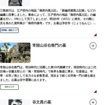
三島政行は、江戸府内の地誌「御府内風土記」「新編武蔵風土記稿」などの
編纂に従事しました。幕命によって、江戸府内の地誌「御府内風土記」の編
纂を行い、3年にして完了しましたが、明治5年（1872）に焼失、その際に
災を免れた資料集が「御府内備考」です。お墓は浄念寺（じょうねんじ）境
内にあります。
浅草橋・蔵前エリア
常陸山谷右衛門の墓
常陸山谷右衛門は、明治時代に活躍した第19代横綱です。現役時代には二代
目梅ヶ谷藤太郎との「梅・常陸時代」で角界を隆盛に導き、引退後は、年
寄・出羽ノ海として名力士を多数育成、現在まで続く出羽海一門の礎を築き
ました。お墓は谷中霊園にあります。
谷中エリア
谷文晁の墓