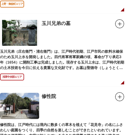
す」とあります。
上野・御徒町エリア
玉川兄弟の墓
玉川兄弟（庄右衛門・清右衛門）は、江戸時代初期、江戸市民の飲料水確保
のため玉川上水を開発しました。四代将軍将軍家綱の頃、幕命が下り承応3
年（1654）に開削工事は完成しました。現存する玉川上水は、江戸時代初期
の土木技術を今日に伝える貴重な文化財です。お墓は聖徳寺（しょうとく
じ）にあります。
浅草中央部エリア
修性院
修性院は、江戸時代には境内に数多くの草木を植えて「花見寺」の名にふさ
わしい庭園をつくり、四季の自然を楽しむことができたといわれています。