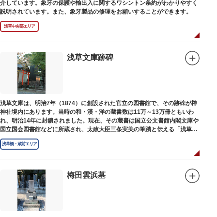
介しています。象牙の保護や輸出入に関するワシントン条約がわかりやすく
説明されています。また、象牙製品の修理をお願いすることができます。
浅草中央部エリア
浅草文庫跡碑
浅草文庫は、明治7年（1874）に創設された官立の図書館で、その跡碑が榊
神社境内にあります。当時の和・漢・洋の蔵書数は11万～13万冊ともいわ
れ、明治14年に封鎖されました。現在、その蔵書は国立公文書館内閣文庫や
国立国会図書館などに所蔵され、太政大臣三条実美の筆蹟と伝える「浅草文
庫」の朱印が押されています。
浅草橋・蔵前エリア
梅田雲浜墓