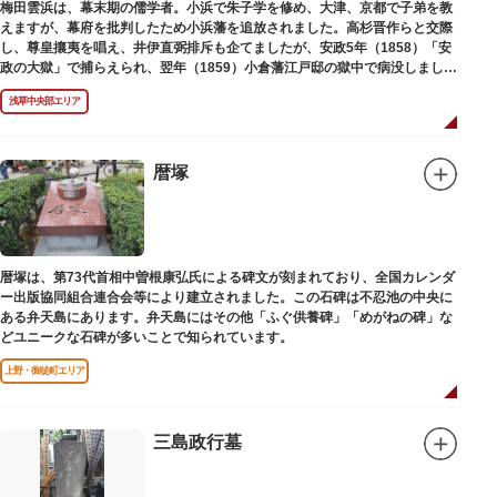
梅田雲浜は、幕末期の儒学者。小浜で朱子学を修め、大津、京都で子弟を教
えますが、幕府を批判したため小浜藩を追放されました。高杉晋作らと交際
し、尊皇攘夷を唱え、井伊直弼排斥も企てましたが、安政5年（1858）「安
政の大獄」で捕らえられ、翌年（1859）小倉藩江戸邸の獄中で病没しまし
た。お墓は海禅寺（かいぜんじ）にあります。
浅草中央部エリア
暦塚
暦塚は、第73代首相中曽根康弘氏による碑文が刻まれており、全国カレンダ
ー出版協同組合連合会等により建立されました。この石碑は不忍池の中央に
ある弁天島にあります。弁天島にはその他「ふぐ供養碑」「めがねの碑」な
どユニークな石碑が多いことで知られています。
上野・御徒町エリア
三島政行墓