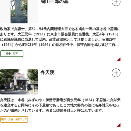
鳩山一郎の墓
政治家で弁護士、第52～54代内閣総理大臣である鳩山一郎の墓は谷中霊園に
あります。大正元年（1912）に東京市議会議員に当選後、大正4年（1915）
に衆議院議員に当選して以来、政党政治家として活動しました。昭和29年
（1954）から昭和31年（1956）の首相在任中、保守合同を成し遂げて自由
民主党の初代総裁となり、日本とソビエト連邦の国交回復を実現しました。
谷中エリア
弁天院
弁天院は、水谷（みずのや）伊勢守勝隆が寛永元年（1624）不忍池に弁財天
を建立すると同時にその下屋敷であったこの地の邸内の池にも弁財天を祀っ
たのが由来とされています。両者は姉妹弁財天と呼ばれています。
根岸・入谷・金杉エリア