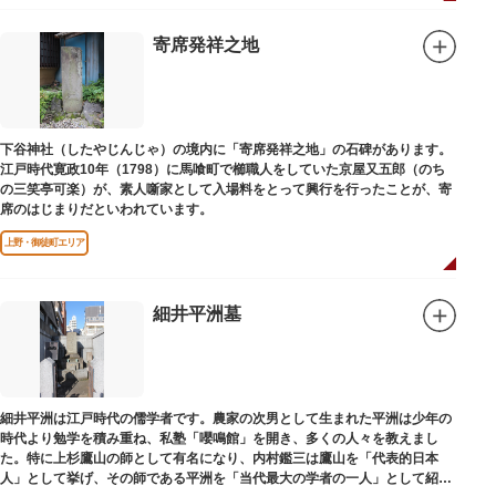
寄席発祥之地
下谷神社（したやじんじゃ）の境内に「寄席発祥之地」の石碑があります。
江戸時代寛政10年（1798）に馬喰町で櫛職人をしていた京屋又五郎（のち
の三笑亭可楽）が、素人噺家として入場料をとって興行を行ったことが、寄
席のはじまりだといわれています。
上野・御徒町エリア
細井平洲墓
細井平洲は江戸時代の儒学者です。農家の次男として生まれた平洲は少年の
時代より勉学を積み重ね、私塾「嚶鳴館」を開き、多くの人々を教えまし
た。特に上杉鷹山の師として有名になり、内村鑑三は鷹山を「代表的日本
人」として挙げ、その師である平洲を「当代最大の学者の一人」として紹介