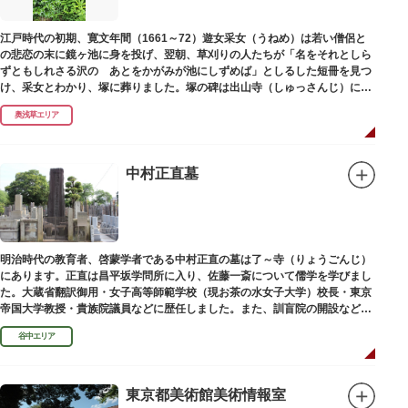
江戸時代の初期、寛文年間（1661～72）遊女采女（うねめ）は若い僧侶と
の悲恋の末に鏡ヶ池に身を投げ、翌朝、草刈りの人たちが「名をそれとしら
ずともしれさる沢の あとをかがみが池にしずめば」としるした短冊を見つ
け、采女とわかり、塚に葬りました。塚の碑は出山寺（しゅっさんじ）にあ
ります。
奥浅草エリア
中村正直墓
明治時代の教育者、啓蒙学者である中村正直の墓は了～寺（りょうごんじ）
にあります。正直は昌平坂学問所に入り、佐藤一斎について儒学を学びまし
た。大蔵省翻訳御用・女子高等師範学校（現お茶の水女子大学）校長・東京
帝国大学教授・貴族院議員などに歴任しました。また、訓盲院の開設など女
子教育や障害者教育にも力を注ぎました。明治24（1891）病没しました。
谷中エリア
東京都美術館美術情報室