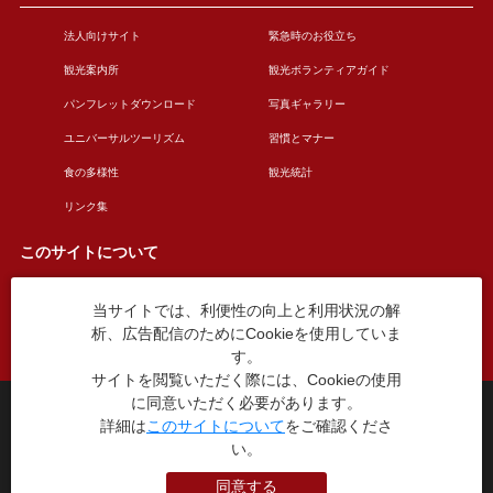
法人向けサイト
緊急時のお役立ち
観光案内所
観光ボランティアガイド
パンフレットダウンロード
写真ギャラリー
ユニバーサルツーリズム
習慣とマナー
食の多様性
観光統計
リンク集
このサイトについて
当サイトでは、利便性の向上と利用状況の解
このサイトについて
広告掲載について
析、広告配信のためにCookieを使用していま
お問い合わせ
す。
サイトを閲覧いただく際には、Cookieの使用
に同意いただく必要があります。
台東区役所観光課
詳細は
このサイトについて
をご確認くださ
〒110-8615 東京都台東区東上野4丁目5番6号
い。
TEL：03-5246-1151
（平日8:30〜17:15 土日祝休み）
同意する