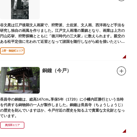
谷文晁は江戸後期文人画家で、狩野派、土佐派、文人画、西洋画など手法を
研究し独自の画風を作りました。江戸文人画壇の重鎮となり、画業は上方の
円山応挙、狩野探幽とともに「徳川時代の三大家」に数えられます。親交の
ある松平定信に乞われて近習となって諸国を随行しながら絵を描いたといわ
れています。お墓は源空寺（げんくうじ）にあります。
上野・御徒町エリア
銅鐘（今戸）
長昌寺の銅鐘は、総高147cm｡享保5年（1720）に小幡内匠勝行という当時
を代表する鋳物師の一人が製作しました。銅鐘は長昌寺（ちょうしょうじ）
の歴史を刻んでいますほか、今戸付近の歴史を知る上で貴重な文化財となっ
ています。
奥浅草エリア