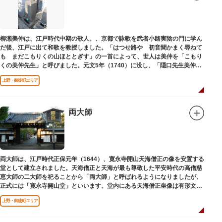
柳瀬美仲は、江戸時代中期の歌人。、京都で詠歌を武者小路実陰の門に学ん
だ後、江戸に出て和歌を教授しました。「はつせ路や 初音聞かまく尋ねて
も まだこもりくの山ほととぎす」の一首によって、世人は美仲を「こもり
くの美仲先生」と呼びました。元文5年（1740）に没し、「隠口先生美仲甫
之墓」と刻まれた墓が教證寺（きょうしょうじ）にあります。
上野・御徒町エリア
両大師
両大師は、江戸時代正保元年（1644）、寛永寺開山天海僧正の像を安置する
堂として建立されました。天海僧正と天海が最も尊敬した平安時代の高僧慈
恵大師の二大師を祀ることから「両大師」と呼ばれるようになりましたが、
正式には「寛永寺開山堂」といいます。堂内にある天海僧正坐像は有形文化
財に指定されています。
上野・御徒町エリア