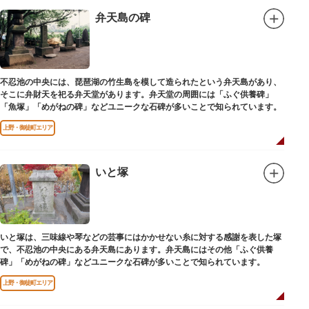
弁天島の碑
不忍池の中央には、琵琶湖の竹生島を模して造られたという弁天島があり、
そこに弁財天を祀る弁天堂があります。弁天堂の周囲には「ふぐ供養碑」
「魚塚」「めがねの碑」などユニークな石碑が多いことで知られています。
上野・御徒町エリア
いと塚
いと塚は、三味線や琴などの芸事にはかかせない糸に対する感謝を表した塚
で、不忍池の中央にある弁天島にあります。弁天島にはその他「ふぐ供養
碑」「めがねの碑」などユニークな石碑が多いことで知られています。
上野・御徒町エリア