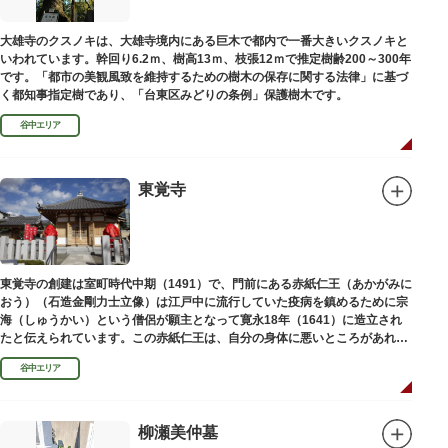
大雄寺のクスノキは、大雄寺境内にある巨木で都内で一番大きいクスノキと
いわれています。幹回り6.2ｍ、樹高13ｍ、枝張12ｍで推定樹齢200～300年
です。「都市の美観風致を維持するための樹木の保存に関する法律」に基づ
く都知事指定樹であり、「台東区みどりの条例」保護樹木です。
谷中エリア
東覚寺
東覚寺の創建は室町時代中期（1491）で、門前にある赤紙仁王（あかがみに
おう）（石造金剛力士立像）は江戸中に流行していた疫病を鎮めるために宗
海（しゅうかい）という僧侶が願主となって寛永18年（1641）に造立され
たと伝えられています。この赤紙仁王は、自分の身体に悪いところがあれ
ば、仁王像の同じところに赤紙を貼ると病気が治ると信仰されています。
谷中エリア
柳瀬美仲墓