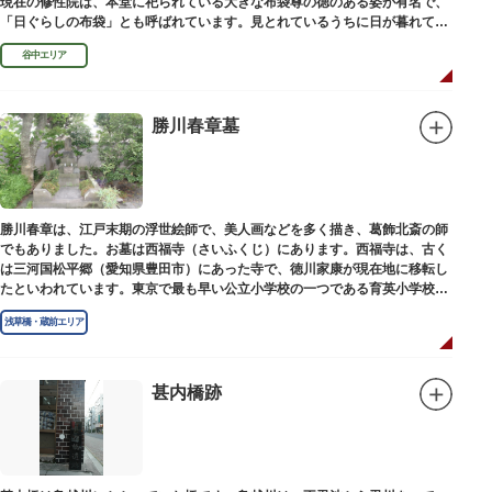
現在の修性院は、本堂に祀られている大きな布袋尊の徳のある姿が有名で、
「日ぐらしの布袋」とも呼ばれています。見とれているうちに日が暮れてし
まった、という言い伝えです。
谷中エリア
勝川春章墓
勝川春章は、江戸末期の浮世絵師で、美人画などを多く描き、葛飾北斎の師
でもありました。お墓は西福寺（さいふくじ）にあります。西福寺は、古く
は三河国松平郷（愛知県豊田市）にあった寺で、徳川家康が現在地に移転し
たといわれています。東京で最も早い公立小学校の一つである育英小学校の
発祥の地としても知られています。
浅草橋・蔵前エリア
甚内橋跡