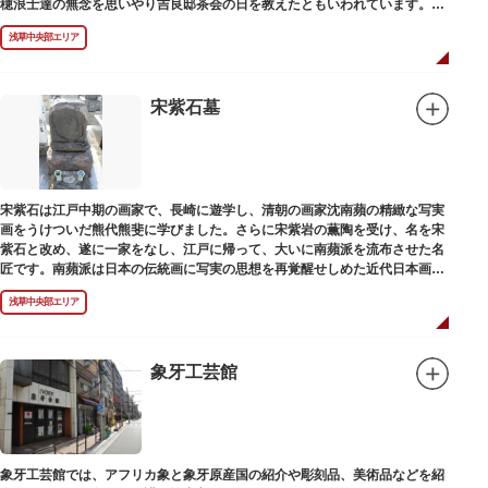
穂浪士達の無念を思いやり吉良邸茶会の日を教えたともいわれています。お
墓は願竜寺（がんりゅうじ）境内にあります。
浅草中央部エリア
宋紫石墓
宋紫石は江戸中期の画家で、長崎に遊学し、清朝の画家沈南蘋の精緻な写実
画をうけついだ熊代熊斐に学びました。さらに宋紫岩の薫陶を受け、名を宋
紫石と改め、遂に一家をなし、江戸に帰って、大いに南蘋派を流布させた名
匠です。南蘋派は日本の伝統画に写実の思想を再覚醒せしめた近代日本画壇
の源流です。お墓は徳本寺（とくほんじ）境内にあります。
浅草中央部エリア
象牙工芸館
象牙工芸館では、アフリカ象と象牙原産国の紹介や彫刻品、美術品などを紹