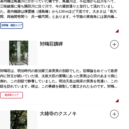
甚内橋は鳥越川にかかっていた橋です。鳥越川は、不忍池から忍川をへて、
三味線堀に落ち隅田川に注ぐ川で、今の蔵前通りと並行して流れていまし
た。甚内橋跡は攅霊橋（浦島橋）から130ｍほど下流です。大きさは「長六
間、両袖間壱間つゞ共一幅弐間」とあります。十字路の東南角には甚内橋跡
の石碑があります。
浅草橋・蔵前エリア
対鴎荘蹟碑
対鴎荘は、明治時代の政治家三条実美の別邸でした。征韓論をめぐって政府
内に対立が続いていた頃、太政大臣の要職にあった実美は心労のあまり病に
倒れ、この別邸で静養していました。明治天皇は病床の実美を気遣い、この
邸を訪れています。碑は、この事績を顕彰して建立されたものです。対鴎荘
は、多摩市連光寺に移築されました。
奥浅草エリア
大雄寺のクスノキ