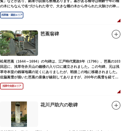
覧」などがあり、戯者小説類も数種あります。墓がある榧寺は樹齢千年の榧
の木にちなんで名づけられた寺で、大きな榧の木から作られた火除けの神、
秋葉権現で知られています。
浅草橋・蔵前エリア
芭蕉翁碑
松尾芭蕉（1644～1694）の句碑は、江戸時代寛政8年（1796）、芭蕉の103
回忌に、浅草寺弁天山の鐘楼の入り口に建立されました。この句碑、元は浅
草寺本堂の銭塚地蔵の近くにありましたが、戦後この地に移建されました。
佐脇嵩雪が描いた芭蕉の座像が線刻してありますが、200年の風雪を経て、
碑石も欠損し、碑面の判読も困難となっています。
浅草中央部エリア
花川戸助六の歌碑