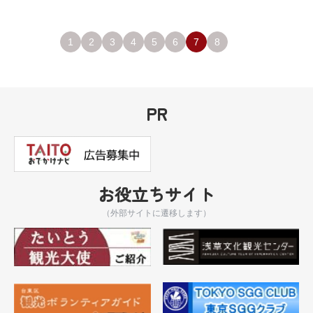
1
2
3
4
5
6
7
8
PR
お役立ちサイト
（外部サイトに遷移します）