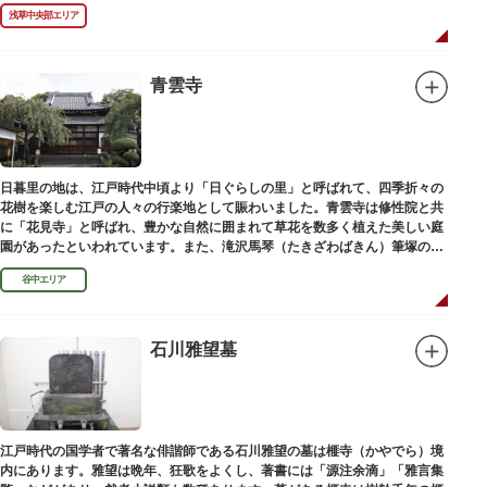
しています。お墓は天嶽院（てんがくいん）境内にあります。
浅草中央部エリア
青雲寺
日暮里の地は、江戸時代中頃より「日ぐらしの里」と呼ばれて、四季折々の
花樹を楽しむ江戸の人々の行楽地として賑わいました。青雲寺は修性院と共
に「花見寺」と呼ばれ、豊かな自然に囲まれて草花を数多く植えた美しい庭
園があったといわれています。また、滝沢馬琴（たきざわばきん）筆塚の碑
があります。
谷中エリア
石川雅望墓
江戸時代の国学者で著名な俳諧師である石川雅望の墓は榧寺（かやでら）境
内にあります。雅望は晩年、狂歌をよくし、著書には「源注余滴」「雅言集