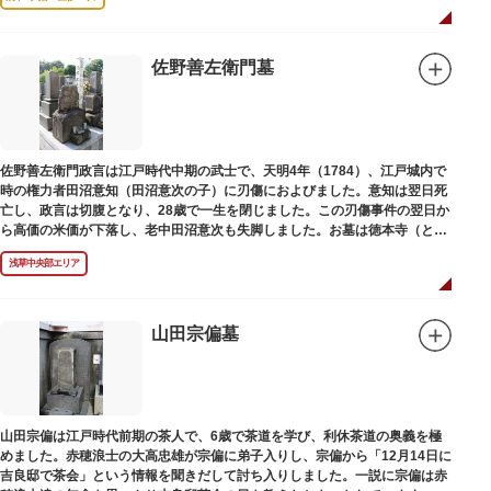
佐野善左衛門墓
佐野善左衛門政言は江戸時代中期の武士で、天明4年（1784）、江戸城内で
時の権力者田沼意知（田沼意次の子）に刃傷におよびました。意知は翌日死
亡し、政言は切腹となり、28歳で一生を閉じました。この刃傷事件の翌日か
ら高価の米価が下落し、老中田沼意次も失脚しました。お墓は徳本寺（とく
ほんじ）境内にあります。
浅草中央部エリア
山田宗偏墓
山田宗偏は江戸時代前期の茶人で、6歳で茶道を学び、利休茶道の奥義を極
めました。赤穂浪士の大高忠雄が宗偏に弟子入りし、宗偏から「12月14日に
吉良邸で茶会」という情報を聞きだして討ち入りしました。一説に宗偏は赤