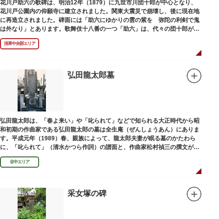
花川戸助六の歌碑は、明治12年（1879）に九世市川団十郎が中心となり、
花川戸公園内の仰願寺に建立されました。関東大震災で崩壊し、後に現在地
に再造立されました。碑面には「助六にゆかりの雲の紫を 弥陀の利剣で鬼
は外なり」とあります。歌舞伎十八番の一つ「助六」は、代々の団十郎が伝
えていますが、助六の実像は不明です。
浅草中央部エリア
弘田龍太郎墓
弘田龍太郎は、「春よ来い」や「叱られて」などで知られる大正時代から昭
和初期の作曲家である弘田龍太郎の墓は全生庵（ぜんしょうあん）にありま
す。平成元年（1989）春、親族によって、龍太郎夫妻が眠る墓のかたわら
に、「叱られて」（清水かつら作詞）の譜面と、作曲家松村禎三の撰文が浮
き彫りされる碑が建立されました。
谷中エリア
采女塚の碑