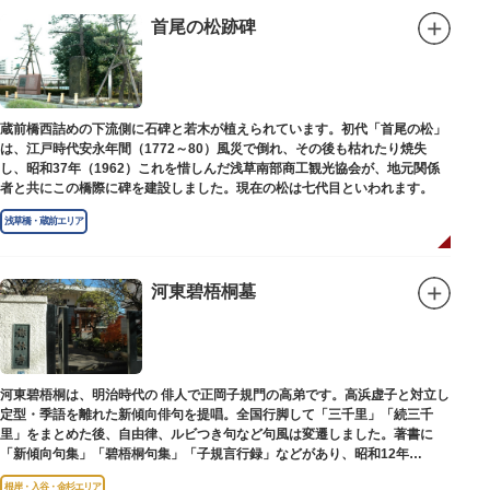
首尾の松跡碑
蔵前橋西詰めの下流側に石碑と若木が植えられています。初代「首尾の松」
は、江戸時代安永年間（1772～80）風災で倒れ、その後も枯れたり焼失
し、昭和37年（1962）これを惜しんだ浅草南部商工観光協会が、地元関係
者と共にこの橋際に碑を建設しました。現在の松は七代目といわれます。
浅草橋・蔵前エリア
河東碧梧桐墓
河東碧梧桐は、明治時代の 俳人で正岡子規門の高弟です。高浜虚子と対立し
定型・季語を離れた新傾向俳句を提唱。全国行脚して「三千里」「続三千
里」をまとめた後、自由律、ルビつき句など句風は変遷しました。著書に
「新傾向句集」「碧梧桐句集」「子規言行録」などがあり、昭和12年
（1937）に没し、お墓は梅林寺（ばいりんじ）にあります。
根岸・入谷・金杉エリア