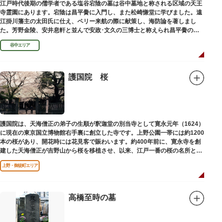
江戸時代後期の儒学者である塩谷宕陰の墓は谷中墓地と称される区域の天王
寺霊園にあります。宕陰は昌平黌に入門し、また松崎慊堂に学びました。遠
江掛川藩主の太田氏に仕え、ペリー来航の際に献策し、海防論を著しまし
た。芳野金陵、安井息軒と並んで安政･文久の三博士と称えられ昌平黌の教
授として多くの文人を育て、慶応3年 （1867）に没しました。
谷中エリア
護国院 桜
護国院は、天海僧正の弟子の生順が釈迦堂の別当寺として寛永元年（1624）
に現在の東京国立博物館右手裏に創立した寺です。上野公園一帯には約1200
本の桜があり、開花時には花見客で賑わいます。約400年前に、寛永寺を創
建した天海僧正が吉野山から桜を移植させ、以来、江戸一番の桜の名所とし
て今日に及んでいます。
上野・御徒町エリア
高橋至時の墓