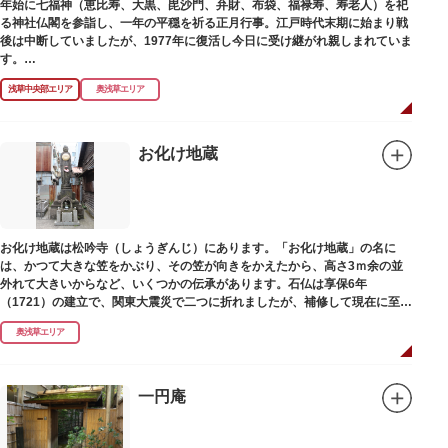
年始に七福神（恵比寿、大黒、毘沙門、弁財、布袋、福禄寿、寿老人）を祀
る神社仏閣を参詣し、一年の平穏を祈る正月行事。江戸時代末期に始まり戦
後は中断していましたが、1977年に復活し今日に受け継がれ親しまれていま
す。
浅草中央部エリア
奥浅草エリア
浅草名所七福神の特徴は福禄寿、寿老人が2社ずつあり、巡る社寺が9ヶ所あ
るところ。九は数の究み、鳩と言う字にも使われていて、鳩は「集まる」と
いう縁起の良い意味を持つ故事に由来しているそうです。福笹に各社寺の福
絵馬をつけ、色紙・福絵に御朱印をいただきながら巡拝しましょう。
お化け地蔵
江戸文化発祥の地といわれる浅草には、観音様の境内を中心として広く各所
に名所・旧跡があります。七福神をめぐる途中、これらの名跡も訪ねながら
江戸文化の面影を偲んでみてはいかがでしょうか。
御利益にあやかりながらの散策は、福徳と心の安らぎを与えてくれることで
お化け地蔵は松吟寺（しょうぎんじ）にあります。「お化け地蔵」の名に
しょう。
は、かつて大きな笠をかぶり、その笠が向きをかえたから、高さ3ｍ余の並
外れて大きいからなど、いくつかの伝承があります。石仏は享保6年
（1721）の建立で、関東大震災で二つに折れましたが、補修して現在に至っ
ています。常夜灯は、寛政2年（1790）に建てられました。
奥浅草エリア
一円庵