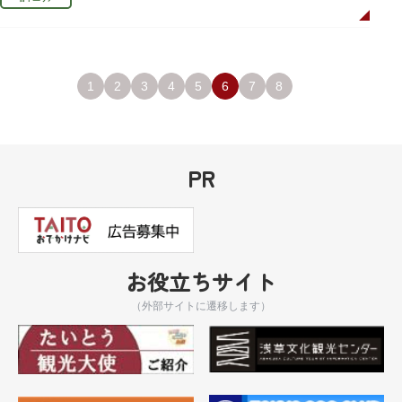
1
2
3
4
5
6
7
8
PR
お役立ちサイト
（外部サイトに遷移します）