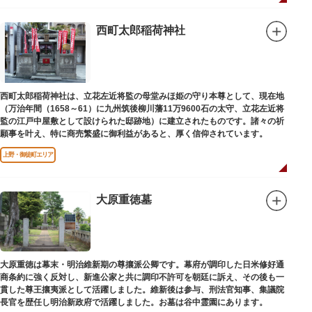
西町太郎稲荷神社
西町太郎稲荷神社は、立花左近将監の母堂みほ姫の守り本尊として、現在地
（万治年間（1658～61）に九州筑後柳川藩11万9600石の太守、立花左近将
監の江戸中屋敷として設けられた邸跡地）に建立されたものです。諸々の祈
願事を叶え、特に商売繁盛に御利益があると、厚く信仰されています。
上野・御徒町エリア
大原重徳墓
大原重徳は幕末・明治維新期の尊攘派公卿です。幕府が調印した日米修好通
商条約に強く反対し、新進公家と共に調印不許可を朝廷に訴え、その後も一
貫した尊王攘夷派として活躍しました。維新後は参与、刑法官知事、集議院
長官を歴任し明治新政府で活躍しました。お墓は谷中霊園にあります。