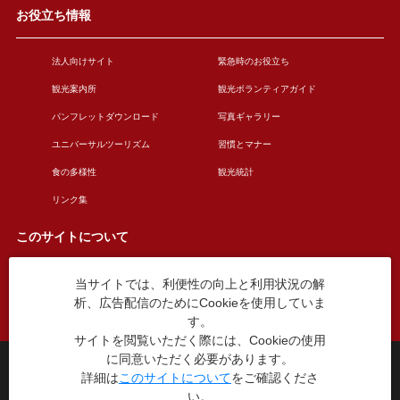
お役立ち情報
法人向けサイト
緊急時のお役立ち
観光案内所
観光ボランティアガイド
パンフレットダウンロード
写真ギャラリー
ユニバーサルツーリズム
習慣とマナー
食の多様性
観光統計
リンク集
このサイトについて
当サイトでは、利便性の向上と利用状況の解
このサイトについて
広告掲載について
析、広告配信のためにCookieを使用していま
お問い合わせ
す。
サイトを閲覧いただく際には、Cookieの使用
に同意いただく必要があります。
台東区役所観光課
詳細は
このサイトについて
をご確認くださ
〒110-8615 東京都台東区東上野4丁目5番6号
い。
TEL：03-5246-1151