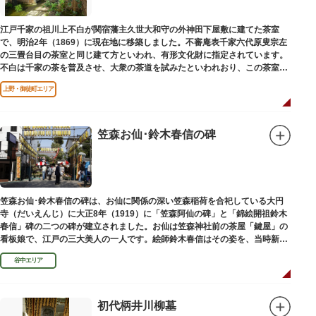
江戸千家の祖川上不白が関宿藩主久世大和守の外神田下屋敷に建てた茶室
で、明治2年（1869）に現在地に移築しました。不審庵表千家六代原叟宗左
の三畳台目の茶室と同じ建て方といわれ、有形文化財に指定されています。
不白は千家の茶を普及させ、大衆の茶道を試みたといわれおり、この茶室は
江戸千家を広める拠点となりました。
上野・御徒町エリア
笠森お仙･鈴木春信の碑
笠森お仙･鈴木春信の碑は、お仙に関係の深い笠森稲荷を合祀している大円
寺（だいえんじ）に大正8年（1919）に「笠森阿仙の碑」と「錦絵開祖鈴木
春信」碑の二つの碑が建立されました。お仙は笠森神社前の茶屋「鍵屋」の
看板娘で、江戸の三大美人の一人です。絵師鈴木春信はその姿を、当時新し
い絵画様式である多色刷り版画「錦絵」に描きました。
谷中エリア
初代柄井川柳墓