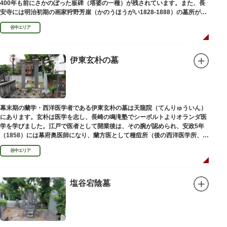
400年も前にさかのぼった板碑（塔婆の一種）が残されています。また、長
安寺には明治初期の画家狩野芳崖（かのうほうがい1828-1888）の墓所があ
ります。
谷中エリア
伊東玄朴の墓
幕末期の蘭学・西洋医学者である伊東玄朴の墓は天龍院（てんりゅういん）
にあります。玄朴は医学を志し、長崎の鳴滝塾でシーボルトよりオランダ医
学を学びました。江戸で医者として開業後は、その腕が認められ、安政5年
（1858）には幕府奥医師になり、蘭方医として種痘所（後の西洋医学所、現
東京大学医学部）の開設などに尽力し、明治4年（1871）72歳で没しまし
谷中エリア
た。
塩谷宕陰墓