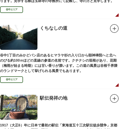
ります。見学する際は玉林寺の寺務所にて記帳し、寺の方と見学します。
谷中エリア
くちなしの道
谷中1丁目のみかどパン店のあるヒマラヤ杉の入り口から頤神禅院へと北へ
のびる約100ｍほどの直線の参道の名前です。クチナシの垣根があり、花期
（梅雨が始まる時期）には甘い香りが漂います。この道の風景は谷根千界隈
のランドマークとして挙げられる風景でもあります。
谷中エリア
駅伝発祥の地
1917（大正6）年に日本で最初の駅伝「東海道五十三次駅伝徒歩競争」京都