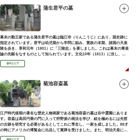
蒲生君平の墓
幕末の勤王家である蒲生君平の墓は臨江寺（りんこうじ）にあり、国史跡に
指定されています。君平は幼児期から学問に励み、寛政の末期、諸国の天皇
陵を歩き、享和元年（1801）に「三陵志」を著しました。これは幕末の尊皇
論の先駆をなすものとして知られています。文化10年（1813）に没し、高
山彦三郎や林子平と共に「寛政三奇人」の一人にあげられています。
谷中エリア
菊池容斎墓
江戸時代後期の著名な歴史人物画家である菊池容斎の墓は谷中霊園にありま
す。容斎は高田円乗の門に入って狩野派の画法を学び、絵を極めるには先哲
の古跡を研究する必要があるとしてこれに専念し、一家を成しました。88才
の時にアメリカの博覧会に出品して賞牌を受けました。また、明治天皇に
「日本画史」の称を賜りました。
谷中エリア