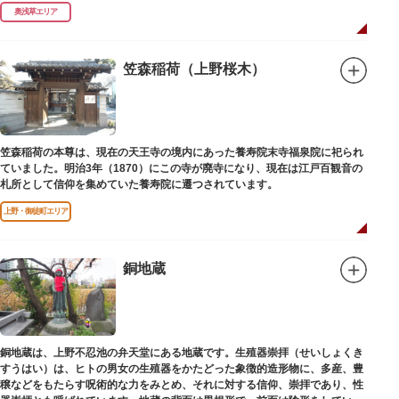
延命長寿の神として奉安されたものです。
奥浅草エリア
笠森稲荷（上野桜木）
笠森稲荷の本尊は、現在の天王寺の境内にあった養寿院末寺福泉院に祀られ
ていました。明治3年（1870）にこの寺が廃寺になり、現在は江戸百観音の
札所として信仰を集めていた養寿院に遷つされています。
上野・御徒町エリア
銅地蔵
銅地蔵は、上野不忍池の弁天堂にある地蔵です。生殖器崇拝（せいしょくき
すうはい）は、ヒトの男女の生殖器をかたどった象徴的造形物に、多産、豊
穣などをもたらす呪術的な力をみとめ、それに対する信仰、崇拝であり、性