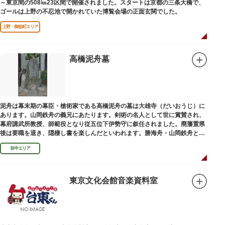
～東京間の508㎞23区間で開催されました。スタートは京都の三条大橋で、
ゴールは上野の不忍池で開かれていた博覧会場の正面玄関でした。
上野・御徒町エリア
高橋泥舟墓
泥舟は幕末期の幕臣・槍術家である高橋泥舟の墓は大雄寺（だいおうじ）に
あります。山岡鉄舟の義兄にあたります。剣術の名人として世に賞賛され、
幕府講武所教授、師範役となり従五位下伊勢守に叙任されました。廃藩置県
後は要職を退き、隠棲し書を楽しんだといわれます。勝海舟・山岡鉄舟と共
に幕末の三舟といわれています。
谷中エリア
東京文化会館音楽資料室