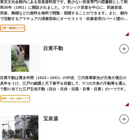
東京文化会館内にある音楽資料室です。数少ない音楽専門の図書館として昭
和36年（1961）に開設されました。クラシック音楽を中心に、民族音楽、
邦楽、舞踊などの資料を無料で閲覧・視聴することができます。また、都内
で活動するアマチュアの演奏団体にオーケストラ・吹奏楽用のパート譜の館
外貸出も行っています。
上野・御徒町エリア
目黄不動
目黄不動は寛永年間（1624～1643）の中頃、三代将軍家光が天海大僧正の
具申をうけ、江戸の鎮護と天下泰平を祈願して、5つの方角の不動尊を選ん
で割り当てた江戸五色不動（目白・目赤・目黒・目青・目黄）の一つです。
根岸・入谷・金杉エリア
宝泉湯