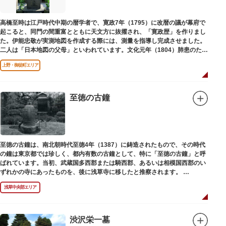
高橋至時は江戸時代中期の暦学者で、寛政7年（1795）に改暦の議が幕府で
起こると、同門の間重富とともに天文方に抜擢され、「寛政歴」を作りまし
た。伊能忠敬が実測地図を作成する際には、測量を指導し完成させました。
二人は「日本地図の父母」といわれています。文化元年（1804）肺患のため
没しました。お墓は源空寺（げんくうじ）にあります。
上野・御徒町エリア
至徳の古鐘
至徳の古鐘は、南北朝時代至徳4年（1387）に鋳造されたもので、その時代
の鐘は東京都では珍しく、都内有数の古鐘として、特に「至徳の古鐘」と呼
ばれています。当初、武蔵国多西郡または騎西郡、あるいは相模国西郡のい
ずれかの寺にあったものを、後に浅草寺に移したと推察されます。
現在は、五重塔北側の絵馬堂内に保管されています。絵馬堂は通常非公開と
浅草中央部エリア
なっていますが、不定期で行われる「伝法院庭園拝観と絵馬展」が開催され
る際は、展示されている至徳の古鐘を見ることができます。
渋沢栄一墓