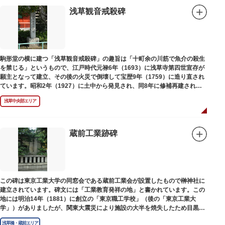
浅草観音戒殺碑
駒形堂の横に建つ「浅草観音戒殺碑」の趣旨は「十町余の川筋で魚介の殺生
を禁じる」というもので、江戸時代元禄6年（1693）に浅草寺第四世宣存が
願主となって建立、その後の火災で倒壊して宝歴9年（1759）に造り直され
ています。昭和2年（1927）に土中から発見され、同8年に修補再建された
碑がどちらのものであるかは不明です。
浅草中央部エリア
蔵前工業跡碑
この碑は東京工業大学の同窓会である蔵前工業会が設置したもので榊神社に
建立されています。碑文には「工業教育発祥の地」と書かれています。この
地には明治14年（1881）に創立の「東京職工学校」（後の「東京工業大
学」）がありましたが、関東大震災により施設の大半を焼失したため目黒に
移転しました。
浅草橋・蔵前エリア