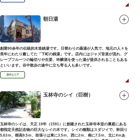
朝日湯
創業90余年の伝統的木造銭湯です。日替わりの薬湯が人気で、地元の人々を
長年にわたり癒してた「下町の銭湯」です。店内にはジャズ音楽が流れ、グ
レープフルーツの輪切りや生姜、吟醸酒を使った湯が提供されることもある
といいます。谷中散歩の途中に立ち寄る人も多いです。
谷中エリア
玉林寺のシイ（巨樹）
玉林寺のシイは、天正 19年（1591）に創建された玉林寺本堂の裏庭にある
都指定天然記念物の巨大なシイの木です。シイの種類はスダジイで、幹回り
5.63ｍ、樹高9.5ｍ、枝張りは東に3.5ｍ、西に2ｍ、南に7.5ｍ、北に4ｍあ