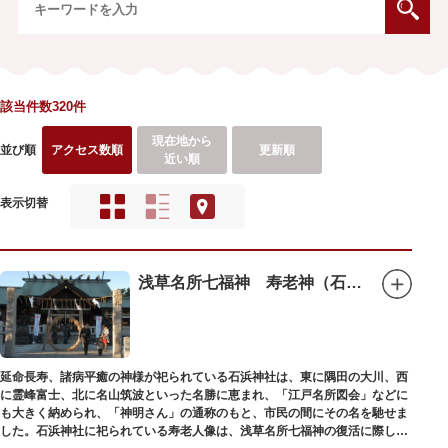
該当件数320件
現在地から
並び順
アクセス数順
更新順
近い順
表示切替
浅草名所七福神 寿老神（石浜神社）
延命長寿、諸病平癒の神様が祀られている石浜神社は、東に隅田の大川、西
に霊峰富士、北に名山筑波といった名勝に恵まれ、「江戸名所図会」などに
も大きく納められ、「神明さん」の通称のもと、市民の間にその名を馳せま
した。石浜神社に祀られている寿老人像は、浅草名所七福神の復活に際し、