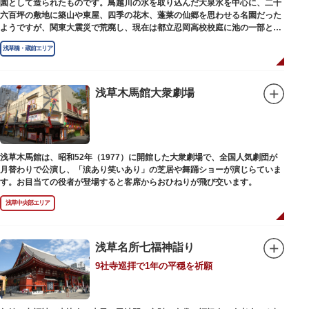
園として造られたものです。鳥越川の水を取り込んだ大泉水を中心に、二千
六百坪の敷地に築山や東屋、四季の花木、蓬莱の仙郷を思わせる名園だった
ようですが、関東大震災で荒廃し、現在は都立忍岡高校校庭に池の一部と都
指定の天然記念物の大イチョウを残すのみです。
浅草橋・蔵前エリア
浅草木馬館大衆劇場
浅草木馬館は、昭和52年（1977）に開館した大衆劇場で、全国人気劇団が
月替わりで公演し、「涙あり笑いあり」の芝居や舞踊ショーが演じらていま
す。お目当ての役者が登場すると客席からおひねりが飛び交います。
浅草中央部エリア
浅草名所七福神詣り
9社寺巡拝で1年の平穏を祈願