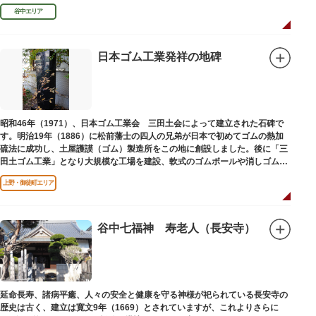
谷中エリア
日本ゴム工業発祥の地碑
昭和46年（1971）、日本ゴム工業会 三田土会によって建立された石碑で
す。明治19年（1886）に松前藩士の四人の兄弟が日本で初めてゴムの熱加
硫法に成功し、土屋護謨（ゴム）製造所をこの地に創設しました。後に「三
田土ゴム工業」となり大規模な工場を建設、軟式のゴムボールや消しゴムな
ど新しいゴム製品を次々に開発しました。
上野・御徒町エリア
谷中七福神 寿老人（長安寺）
延命長寿、諸病平癒、人々の安全と健康を守る神様が祀られている長安寺の
歴史は古く、建立は寛文9年（1669）とされていますが、これよりさらに