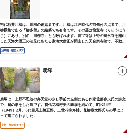
初代柄井川柳は、川柳の創始者です。川柳は江戸時代の前句付の点者で、川
柳撰集である「柳多留」の編纂でも有名です。その墓は龍宝寺（りゅうほう
じ）にあり、別名「川柳寺」とも呼ばれます。龍宝寺は上野の寛永寺を開山
した天海大僧正の法兄にあたる豪海大僧正が開山した天台宗寺院で、不動明
王の梵字を刻んだ板碑が境内に残っています。
浅草橋・蔵前エリア
扇塚
扇塚は、上野不忍池の弁天堂の少し手前の左側にある作家佐藤春夫氏の詩文
で、扇の形をした碑です。初代花柳寿美の舞扇を納めて、昭和24年
（1949）2月、6代目尾上菊五郎、二世花柳寿輔、花柳章太郎氏らの手によ
って建てられました。
上野・御徒町エリア