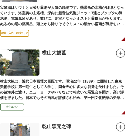
宝泉湯はサウナと日替り薬湯が人気の銭湯です。熱帯魚の水槽が目印となっ
ています。浴室奥の主浴槽、深内に超音波気泡ジェット3連とブクブクの気
泡湯、電気風呂があり、並びに、別室となったミストと薬風呂があります。
ぬるめの湯の薬風呂、頭上から降りそそぐミストの細かい霧雨が気持ちいい
と評判です。
根岸・入谷・金杉エリア
横山大観墓
横山大観は、近代日本画壇の巨匠です。明治22年（1889）に開校した東京
美術学校に第一期生として入学し、岡倉天心に多大な啓発を受けました。そ
の後海外に渡り、ニューヨークやパリなどで相次いで展覧会を開き、高い評
価を得ました。日本でもその画風が評価され始め、第一回文化勲章の受章者
となりました。お墓は谷中霊園にあります。
谷中エリア
乾山窯元之碑