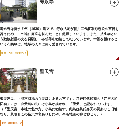
弟育成をはかるなど、江戸時代後期から明治維新に至る日本の医学振興に貢
寿永寺
献しました。
※現在、この場所に「旧躋寿館跡 浅草医学館跡」に関する案内板や説明版
等は設置されておりません。
寿永寺は寛永７年（1630）建立で、寿永法尼が徳川二代将軍秀忠公の菩提を
葬うため、この地に庵室を営んだことに起源しています。また、放生会とい
う動物慰霊の文を発願し、布袋尊を勧請して祀っています。幸福を授けると
いう布袋尊は、地域の人々に長く愛されています。
根岸・入谷・金杉エリア
聖天宮
聖天宮は、上野不忍池の弁天堂にあるお宮です。江戸時代後期の「江戸名所
図会」には、弁天島の北には小島が描かれ、「聖天」と記されています。
（「聖天宮 本社の北の方、小島に勧請す。此島は其始弁天の祠ありし旧地
なり。其頃もこの聖天の宮ありしにや、今も地主の神と称せり」）
上野・御徒町エリア