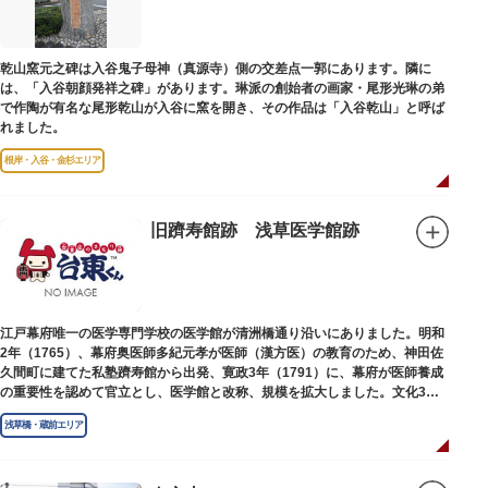
乾山窯元之碑は入谷鬼子母神（真源寺）側の交差点一郭にあります。隣に
は、「入谷朝顔発祥之碑」があります。琳派の創始者の画家・尾形光琳の弟
で作陶が有名な尾形乾山が入谷に窯を開き、その作品は「入谷乾山」と呼ば
れました。
根岸・入谷・金杉エリア
旧躋寿館跡 浅草医学館跡
江戸幕府唯一の医学専門学校の医学館が清洲橋通り沿いにありました。明和
2年（1765）、幕府奥医師多紀元孝が医師（漢方医）の教育のため、神田佐
久間町に建てた私塾躋寿館から出発、寛政3年（1791）に、幕府が医師養成
の重要性を認めて官立とし、医学館と改称、規模を拡大しました。文化3年
（1806）、大火に遭い焼失しましたが、同年に旧向柳原一丁目に移転、再建
浅草橋・蔵前エリア
されました。
敷地は約7千平方メートル、代々多紀家がその監督に当たり、天保14年
（1843）には寄宿舎を設けて全寮制とし、広く一般からも入学を許可し、子