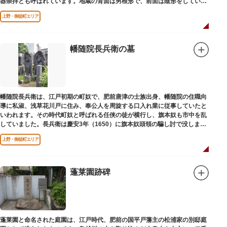
器崇拝とも呼ばれています。地蔵の背面は男根形で、前面は陰形をしていま
す。
上野・御徒町エリア
幡随院長兵衛の墓
幡随院長兵衛は、江戸初期の町奴で、肥前唐津の士族出身、幡随院の住職向
導に私淑、浅草花川戸に住み、奉公人を周旋する口入れ業に従事していたと
いわれます。その時代町奴と呼ばれる任侠の徒が横行し、旗本奴も市中を乱
していました。長兵衛は慶安3年（1650）に旗本奴頭領の騙し討で没しまし
た。お墓は源空寺（げんくうじ）にあります。
上野・御徒町エリア
蓬莱園跡碑
蓬莱園と命名された庭園は、江戸時代、肥前の国平戸藩主の松浦家の別邸庭