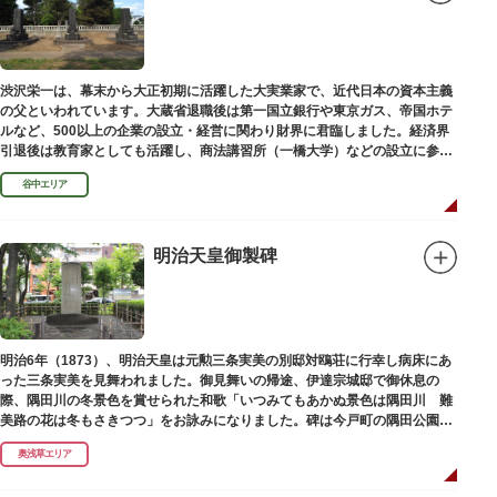
渋沢栄一は、幕末から大正初期に活躍した大実業家で、近代日本の資本主義
の父といわれています。大蔵省退職後は第一国立銀行や東京ガス、帝国ホテ
ルなど、500以上の企業の設立・経営に関わり財界に君臨しました。経済界
引退後は教育家としても活躍し、商法講習所（一橋大学）などの設立に参画
しました。お墓は谷中霊園にあります。
谷中エリア
明治天皇御製碑
明治6年（1873）、明治天皇は元勲三条実美の別邸対鴎荘に行幸し病床にあ
った三条実美を見舞われました。御見舞いの帰途、伊達宗城邸で御休息の
際、隅田川の冬景色を賞せられた和歌「いつみてもあかぬ景色は隅田川 難
美路の花は冬もさきつつ」をお詠みになりました。碑は今戸町の隅田公園内
にあります。
奥浅草エリア