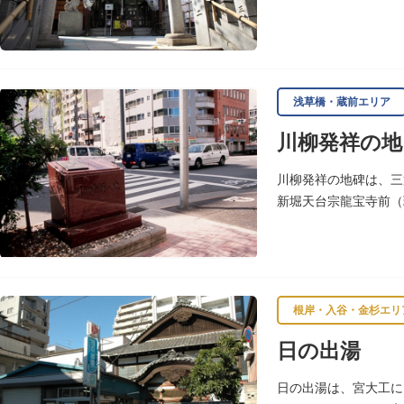
ら社領を受けますが、
浅草橋・蔵前エリア
川柳発祥の地
川柳発祥の地碑は、三
新堀天台宗龍宝寺前（
根岸・入谷・金杉エリ
日の出湯
日の出湯は、宮大工に