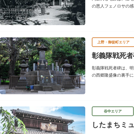
の恩人フェノロサの感
し、横山大観をはじめ
上野・御徒町エリア
彰義隊戦死者
彰義隊戦死者碑は、明
の西郷隆盛像の裏手に
谷中エリア
したまちミュ