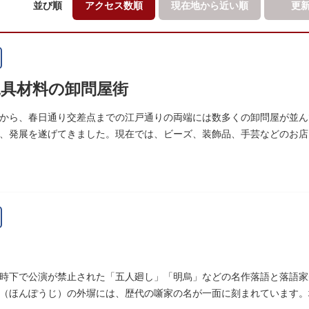
並び順
アクセス数順
現在地から
近い順
更
具材料の卸問屋街
から、春日通り交差点までの江戸通りの両端には数多くの卸問屋が並ん
、発展を遂げてきました。現在では、ビーズ、装飾品、手芸などのお店
時下で公演が禁止された「五人廻し」「明烏」などの名作落語と落語家先
（ほんぽうじ）の外塀には、歴代の噺家の名が一面に刻まれています。