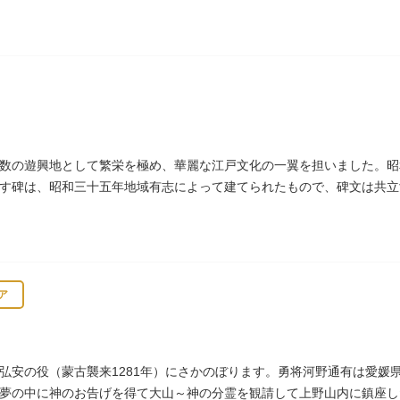
祀った稲荷は全国に2ケ所しかない非常に珍しいものです。
数の遊興地として繁栄を極め、華麗な江戸文化の一翼を担いました。昭
す碑は、昭和三十五年地域有志によって建てられたもので、碑文は共立
ア
弘安の役（蒙古襲来1281年）にさかのぼります。勇将河野通有は愛媛
夢の中に神のお告げを得て大山～神の分霊を観請して上野山内に鎮座し