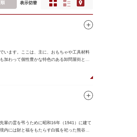
新順
表示切替
でいます。ここは、主に、おもちゃや工具材料
も加わって個性豊かな特色のある卸問屋街とな
輩の霊を弔うために昭和16年（1941）に建て
境内には財と福をもたらす白狐を祀った熊谷稲