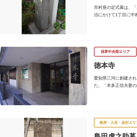
市村座の定式幕は、「
治にかけて1丁目に中
たこの地に昭和39年（
浅草中央部エリア
徳本寺
愛知県三河に創建され
た。「本多正信夫妻の
根岸・入谷・金杉エリ
島田虎之助墓