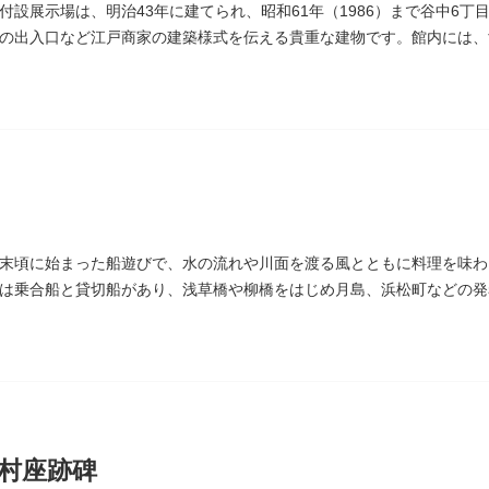
付設展示場は、明治43年に建てられ、昭和61年（1986）まで谷中6
の出入口など江戸商家の建築様式を伝える貴重な建物です。館内には、
ポスターなどの資料を展示しています。
末頃に始まった船遊びで、水の流れや川面を渡る風とともに料理を味わ
は乗合船と貸切船があり、浅草橋や柳橋をはじめ月島、浜松町などの発
村座跡碑