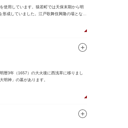
を使用しています。猿若町では天保末期から明
町を形成していました。江戸歌舞伎興隆の場となっ
暦3年（1657）の大火後に西浅草に移りまし
大明神」の墓があります。