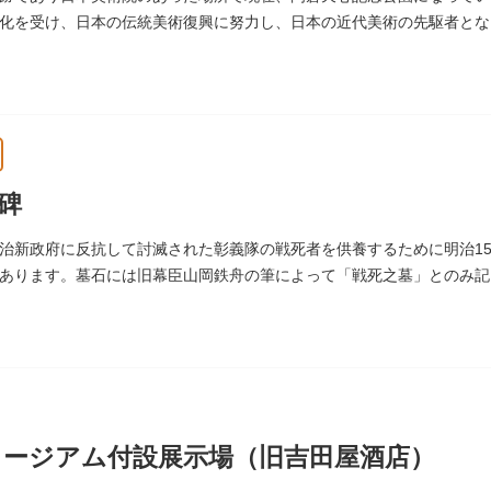
化を受け、日本の伝統美術復興に努力し、日本の近代美術の先駆者となり
優れた画家を世に送り出しました。
碑
治新政府に反抗して討滅された彰義隊の戦死者を供養するために明治15
あります。墓石には旧幕臣山岡鉄舟の筆によって「戦死之墓」とのみ記
ージアム付設展示場（旧吉田屋酒店）