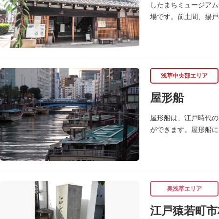
したまちミュージアム
場です。前土間、揚戸
枡、樽や徳利、宣伝用
浅草中央部エリア
屋形船
屋形船は、江戸時代の
ができます。屋形船に
るコースがあります。
奥浅草エリア
江戸猿若町市