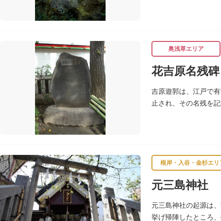
荷があります。白狐を
奥浅草エリア
花吉原名残碑
吉原遊郭は、江戸で有
止され、その名残を記
によるものです。
根岸・入谷・金杉エリ
元三島神社
元三島神社の起源は、
挙げ帰陣したところ、