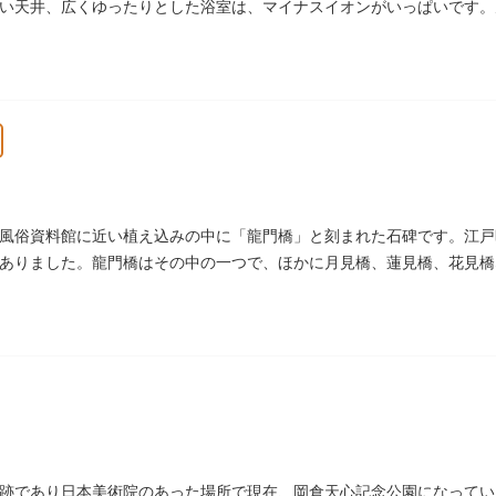
い天井、広くゆったりとした浴室は、マイナスイオンがいっぱいです。
め込まれ、可愛い金魚が泳いでいます。
風俗資料館に近い植え込みの中に「龍門橋」と刻まれた石碑です。江戸
ありました。龍門橋はその中の一つで、ほかに月見橋、蓮見橋、花見橋
碑にその名残がわずかに残るだけです。
跡であり日本美術院のあった場所で現在、岡倉天心記念公園になってい