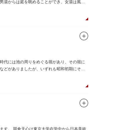
男湯からは庭を眺めることができ、女湯は風呂
時代には池の周りをめぐる堀があり、その堀に
などがありましたが、いずれも昭和初期にその
ます。 岡倉天心は東京大学在学中から日本美術