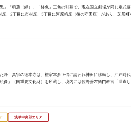
黒」「萌葱（緑）」「柿色」三色の引幕で、現在国立劇場が同じ定式幕
村座、2丁目に市村座、3丁目に河原崎座（後の守田座）があり、芝居
1964）に跡碑が建てられました。
た浄土真宗の徳本寺は、檀家本多正信に請われ神田に移転し、江戸時代明
絵像」（国重要文化財）を所蔵し、境内には佐野善左衛門政言「世直し
ア
浅草中央部エリア