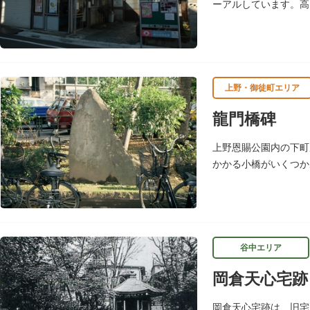
ーアルしています。高
場のタイルに水槽がは
上野・御徒町エリア
龍門橋碑
上野恩賜公園内の下町
かかる小橋がいくつか
姿を消し、今はこの石
谷中エリア
岡倉天心宅跡
岡倉天心宅跡は、旧宅