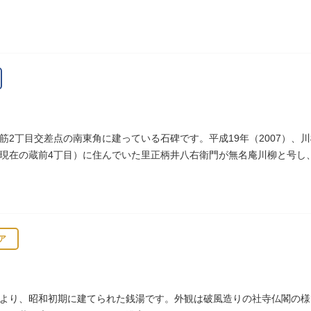
御用地となったために上野から浅草へ移転し、現在の地に至ります。
筋2丁目交差点の南東角に建っている石碑です。平成19年（2007）、
現在の蔵前4丁目）に住んでいた里正柄井八右衛門が無名庵川柳と号し
ア
より、昭和初期に建てられた銭湯です。外観は破風造りの社寺仏閣の様で