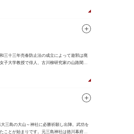
和三十三年売春防止法の成立によって遊郭は廃
女子大学教授で俳人、古川柳研究家の山路閑古
県大三島の大山～神社に必勝祈願し出陣。武功を
たことが始まりです。元三島神社は徳川幕府か