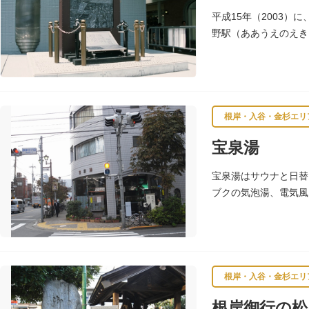
平成15年（2003
野駅（ああうえのえき
歌」として多くの人々
根岸・入谷・金杉エリ
宝泉湯
宝泉湯はサウナと日替
ブクの気泡湯、電気風
い霧雨が気持ちいいと
根岸・入谷・金杉エリ
根岸御行の松