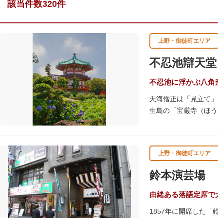
該当件数320件
上野・御徒町エリア
不忍池辯天堂
不忍池に浮かぶ八角
天海僧正は「見立て」
生島の「宝厳寺（ほう
詣するためには船を使
建物になったと言われ
上野・御徒町エリア
ご本尊である辯才天は
います。辯才天は琵琶
鈴本演芸場
辯才天（はっぴべんざ
不忍池辯天堂には、豊
由緒ある落語定席で
1857年に開席した