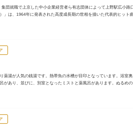
）に、集団就職で上京した中小企業経営者ら有志団体によって上野駅広小
）」は、1964年に発表された高度成長期の世相を描いた代表的ヒット
に勇気と感動を与えました。
ア
り薬湯が人気の銭湯です。熱帯魚の水槽が目印となっています。浴室奥
呂があり、並びに、別室となったミストと薬風呂があります。ぬるめの
評判です。
ア