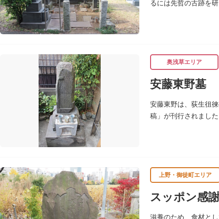
るには先哲の古跡を研
た。また、明治天皇に
奥浅草エリア
安藤東野墓
安藤東野は、荻生徂徠
稿」が刊行されました
上野・御徒町エリア
スッポン感
滋養のため、食材とし