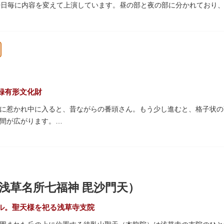
0日毎に内容を変えて上演しています。昼の部と夜の部に分かれており
す。おすすめは売店で購入できる、お箸で切れるやわらかさで有名な「
みながら、演目をお楽しみください。
録有形文化財
に惹かれ中に入ると、昔ながらの番頭さん。もう少し進むと、格子状の
間が広がります。
おり、すべての浴槽で46度のお湯が提供されています。常連の方々を
ょうか。
天井等も昭和から引き継がれてきている歴史あるものです。お立ち寄り
ださい。
浅草名所七福神 毘沙門天）
ル。聖天様を祀る浅草寺支院