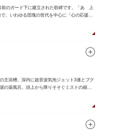
路口前のガード下に建立された歌碑です。「あゝ上
曲で、いわゆる団塊の世代を中心に「心の応援
の主浴槽、深内に超音波気泡ジェット3連とブク
湯の薬風呂、頭上から降りそそぐミストの細か