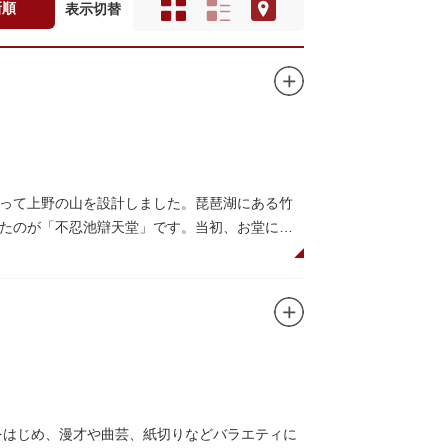
新順
表示切替
って上野の山を設計しました。琵琶湖にある竹
たのが「不忍池辯天堂」です。当初、お堂に参
池のどこからでも参拝できるように、八角形の
光景が広がります。
とから、金運上昇といったご利益もあると言われて
煩悩を破壊する武器をお持ちになっている「八臂
ことができます。
黒天」も祀られています。
をはじめ、漫才や曲芸、紙切りなどバラエティに