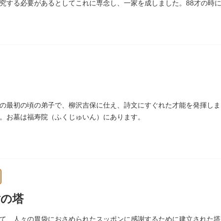
究する必要があるとしてこれに専念し、一家を成しました。88才の時
「日本画史」の称を賜りました。
の最初の頃の弟子で、柳沢吉保に仕え、詩文にすぐれた才能を発揮しまし
。お墓は福寿院（ふくじゅいん）にあります。
謝の塔
て、人々の胃袋におさめられたスッポンに感謝するために建立された塔