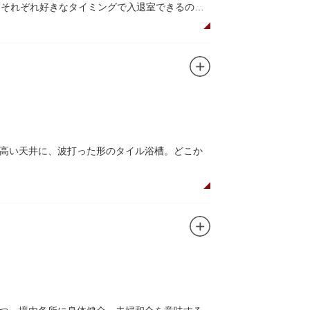
、それぞれ好きなタイミングで入退室できるのも
上野 井泉本店」のかつサンド。お弁当やお菓子
高い天井に、波打った形のタイル浴槽。どこか
魅了するのは早朝のこの少し熱めの温度のお湯と昔
の際は、有形文化財に指定されたその景観も、