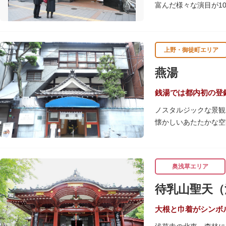
富んだ様々な演目が1
魅力のひとつ。
上演中は飲食も可能で
を食べたりビールを飲
上野・御徒町エリア
燕湯
銭湯では都内初の登
ノスタルジックな景観
懐かしいあたたかな空
早朝6時から営業して
ながらの懐かしさでし
店頭の屋根瓦や格子型
奥浅草エリア
ぜひゆったりとご覧く
待乳山聖天（
大根と巾着がシンボ