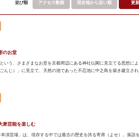
並び順
アクセス数順
現在地から
近い順
更
形のお堂
という、さまざまなお堂を京都周辺にある神社仏閣に見立てる思想によ
ごんじ）」に見立て、天然の池であった不忍池に中之島を築き建立され
用していましたが、参詣者が増えたことから橋がかけられました。不忍
、7月から8月にかけては、不忍池の蓮が咲き、極楽浄土を連想させる
、音楽と芸能の守り神として広く信仰され、「辯”財”天」とも書くこ
を持った姿で知られていますが、不忍池辯天堂の辯才天は、8本の腕に
いてん）」。9月に行われる「巳成金（みなるかね）大祭」で目にする
臣秀吉公が大切にしていたという伝説のある、谷中七福神とは別の「大
大衆芸能を楽しむ
「鈴本演芸場」は、現存する中では最古の歴史を誇る寄席（よせ）。落語