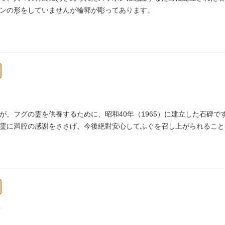
ンの形をしていませんが輪郭が彫ってあります。
が、フグの霊を供養するために、昭和40年（1965）に建立した石碑
霊に満腔の感謝をささげ、今後絶對安心してふぐを召し上がられること
であります」と刻まれています。