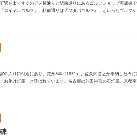
町駅を出てすぐのアメ横通りと駅前通りにあるゴルフショップ商店街で
「ロイヤルゴルフ」、駅前通りは「フタバゴルフ」、といったゴルフシ
っています。
宮の入り口付近にあり、寛永8年（1631）、佐久間勝之が奉納した石灯
「お化け灯籠」と呼ばれています。名古屋の熱田神宮の石灯籠、京都南
す。
碑