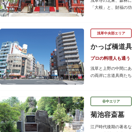
浅草寺の北東、森林に
「大根」と、財福の功
呂吹き大根が御神酒と
す。
浅草中央部エリア
毎朝本堂で執り行われ
頼すると7日間毎朝祈
かっぱ橋道具
プロの料理人も通う
浅草と上野の中間にあ
の両岸に古道具商たち
関東大震災後に川は塞
性的な専門商店街とし
すすめです。食品サン
谷中エリア
毎年、道具の日である
菊池容斎墓
異なる様々な催しもの
江戸時代後期の著名な