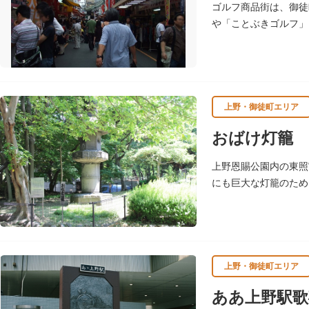
ゴルフ商品街は、御徒
や「ことぶきゴルフ」
フ好きの男性客で賑わ
上野・御徒町エリア
おばけ灯籠
上野恩賜公園内の東照
にも巨大な灯籠のため
とつに数えられていま
上野・御徒町エリア
ああ上野駅歌