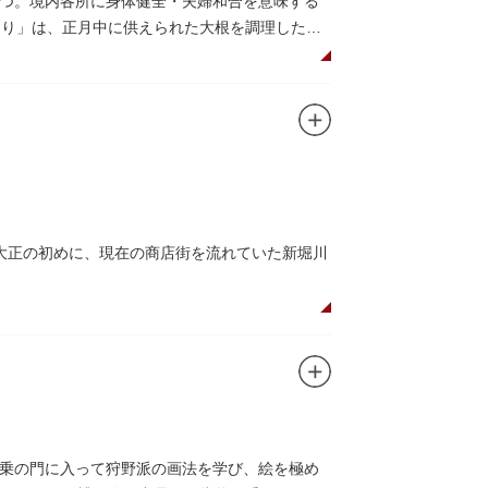
つ。境内各所に身体健全・夫婦和合を意味する
つり」は、正月中に供えられた大根を調理した風
だくことで、心身健康のご利益があるそうで
法。心願成就の力があると考えられており、依
毘沙門天が祀られています。
大正の初めに、現在の商店街を流れていた新堀川
ど「食」にまつわる約170軒の専門店が集まる個
家庭の調理用具を購入したい人や観光客にもお
すすめ商品や掘り出しものを販売。また、年ごとに
乗の門に入って狩野派の画法を学び、絵を極め