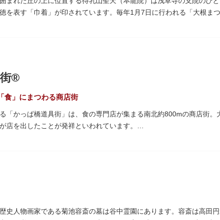
囲まれた丘の上に位置する待乳山聖天（本龍院）は浅草寺の支院のひと
徳を表す「巾着」が印されています。毎年1月7日に行われる「大根ま
ともに参拝者に振る舞われるイベント。聖天様のお下がりの大根をいた
ている「浴油祈祷（よくゆきとう）」は、聖天様を供養する最高の祈祷
祷していただけます。また、浅草名所七福神のひとつとしても知られ、
街®
「食」にまつわる商店街
る「かっぱ橋道具街」は、食の専門店が集まる南北約800mの商店街。
が店を出したことが発祥といわれています。
がれ、現在はプロ仕様の調理器具や厨房機器、食器、包材、調理衣装な
て賑わいを見せています。もちろん、ほとんどのお店が小売にも対応。
プル作り体験ができるお店もありますよ。
10月9日前後に開催される「かっぱ橋道具まつり」では、各店舗がお
も行われます。
歴史人物画家である菊池容斎の墓は谷中霊園にあります。容斎は高田円