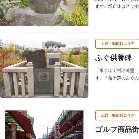
ます。塔自体はスッポ
上野・御徒町エリア
ふぐ供養碑
「東京ふぐ料理連盟」
す。「幾千萬のふぐの
供養碑を建立した所以
上野・御徒町エリア
ゴルフ商品街