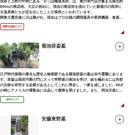
浅草と上野の中間にある「かっぱ橋道具街」は、食の専門店が集まる南北約
800mの商店街。大正の初めに、現在の商店街を流れていた新堀川の両岸に
古道具商たちが店を出したことが発祥といわれています。
関東大震災後に川は塞がれ、現在はプロ仕様の調理器具や厨房機器、食器、
包材、調理衣装など「食」にまつわる約170軒の専門店が集まる個性的な専
浅草中央部エリア
門商店街として賑わいを見せています。もちろん、ほとんどのお店が小売に
も対応。家庭の調理用具を購入したい人や観光客にもおすすめです。食品サ
ンプル作り体験ができるお店もありますよ。
菊池容斎墓
毎年、道具の日である10月9日前後に開催される「かっぱ橋道具まつり」で
は、各店舗がおすすめ商品や掘り出しものを販売。また、年ごとに異なる
様々な催しものも行われます。
江戸時代後期の著名な歴史人物画家である菊池容斎の墓は谷中霊園にありま
す。容斎は高田円乗の門に入って狩野派の画法を学び、絵を極めるには先哲
の古跡を研究する必要があるとしてこれに専念し、一家を成しました。88才
の時にアメリカの博覧会に出品して賞牌を受けました。また、明治天皇に
「日本画史」の称を賜りました。
谷中エリア
安藤東野墓