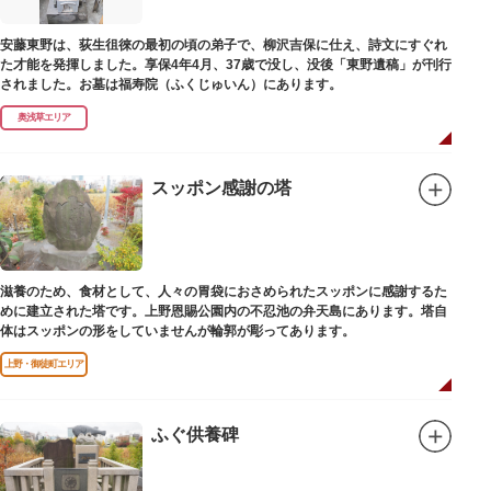
安藤東野は、荻生徂徠の最初の頃の弟子で、柳沢吉保に仕え、詩文にすぐれ
た才能を発揮しました。享保4年4月、37歳で没し、没後「東野遺稿」が刊行
されました。お墓は福寿院（ふくじゅいん）にあります。
奥浅草エリア
スッポン感謝の塔
滋養のため、食材として、人々の胃袋におさめられたスッポンに感謝するた
めに建立された塔です。上野恩賜公園内の不忍池の弁天島にあります。塔自
体はスッポンの形をしていませんが輪郭が彫ってあります。
上野・御徒町エリア
ふぐ供養碑