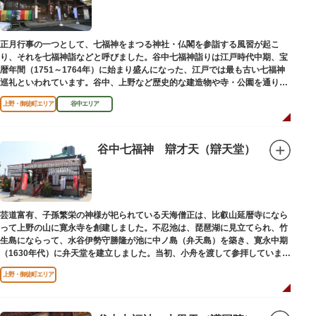
正月行事の一つとして、七福神をまつる神社・仏閣を参詣する風習が起こ
り、それを七福神詣などと呼びました。谷中七福神詣りは江戸時代中期、宝
暦年間（1751～1764年）に始まり盛んになった、江戸では最も古い七福神
巡礼といわれています。谷中、上野など歴史的な建造物や寺・公園を通りな
がら、ゆっくりと一日散策が楽しめるコースになっています。
上野・御徒町エリア
谷中エリア
谷中七福神 辯才天（辯天堂）
芸道富有、子孫繁栄の神様が祀られている天海僧正は、比叡山延暦寺になら
って上野の山に寛永寺を創建しました。不忍池は、琵琶湖に見立てられ、竹
生島にならって、水谷伊勢守勝隆が池に中ノ島（弁天島）を築き、寛永中期
（1630年代）に弁天堂を建立しました。当初、小舟を渡して参拝していまし
たが、後に橋が架けられました。
上野・御徒町エリア