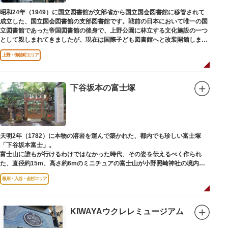
昭和24年（1949）に国立図書館が文部省から国立国会図書館に移管されて
成立した、国立国会図書館の支部図書館です。戦前の日本において唯一の国
立図書館であった帝国図書館の後身で、上野公園に林立する文化施設の一つ
として親しまれてきましたが、現在は国際子ども図書館へと改装開館しまし
た。
上野・御徒町エリア
下谷坂本の富士塚
天明2年（1782）に本物の溶岩を運んで築かれた、都内でも珍しい富士塚
「下谷坂本富士」。
富士山に誰もが行けるわけではなかった時代、その姿を伝えるべく作られ
た、直径約15m、高さ約6mのミニチュアの富士山が小野照崎神社の境内に
あります。
根岸・入谷・金杉エリア
一合目から順に十合目まで記されており、南無妙法と書かれた石碑や修験道
の開祖である役小角の像も残る等、神仏習合の名残が見て取れます。
先人の山守りの知恵によって今も当時の荘厳な姿を残していて、国の重要有
形民俗文化財に指定されています。
KIWAYAウクレレミュージアム
富士山に合わせて、お山開きが行われ、6月30日と1日には富士塚に登ること
ができます。