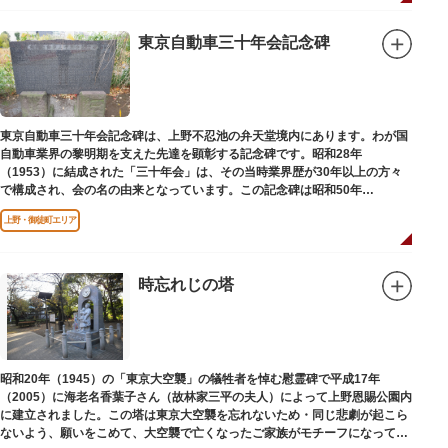
東京自動車三十年会記念碑
東京自動車三十年会記念碑は、上野不忍池の弁天堂境内にあります。わが国
自動車業界の黎明期を支えた先達を顕彰する記念碑です。昭和28年
（1953）に結成された「三十年会」は、その当時業界歴が30年以上の方々
で構成され、会の名の由来となっています。この記念碑は昭和50年
（1975）に同会が建立しました。
上野・御徒町エリア
時忘れじの塔
昭和20年（1945）の「東京大空襲」の犠牲者を悼む慰霊碑で平成17年
（2005）に海老名香葉子さん（故林家三平の夫人）によって上野恩賜公園内
に建立されました。この塔は東京大空襲を忘れないため・同じ悲劇が起こら
ないよう、願いをこめて、大空襲で亡くなったご家族がモチーフになってい