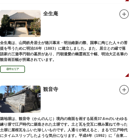
全生庵
全生庵は、山岡鉄舟居士が徳川幕末・明治維新の際、国事に殉じた人々の菩
提を弔うために明治16年（1883）に建立しました。また、居士との縁で落
語家の三遊亭円朝の墓所があり、円朝遣愛の幽霊画五十幅、明治大正名筆の
観音画百幅が所蔵されています。
谷中エリア
観音寺
築地塀は、観音寺（かんのんじ）境内の南面を画する延長37.6ｍのいわゆる
練り塀で江戸時代に築造された土塀です。土と瓦を交互に積み重ねて作った
土塀に屋根瓦をふいた珍しいものです。人通りが絶えると、まるで江戸時代
にタイムスリップしたような気分になります。平成4年（1992）に「台東区