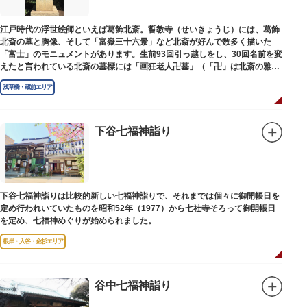
江戸時代の浮世絵師といえば葛飾北斎。誓教寺（せいきょうじ）には、葛飾
北斎の墓と胸像、そして「富嶽三十六景」など北斎が好んで数多く描いた
「富士」のモニュメントがあります。生前93回引っ越しをし、30回名前を変
えたと言われている北斎の墓標には「画狂老人卍墓」（「卍」は北斎の雅号
の一つ）とあり、辞世の句が刻まれています。毎年命日の4月18日には「北
浅草橋・蔵前エリア
斎忌」が開かれ、法要が営まれます。
下谷七福神詣り
下谷七福神詣りは比較的新しい七福神詣りで、それまでは個々に御開帳日を
定め行われいていたものを昭和52年（1977）から七社寺そろって御開帳日
を定め、七福神めぐりが始められました。
根岸・入谷・金杉エリア
谷中七福神詣り