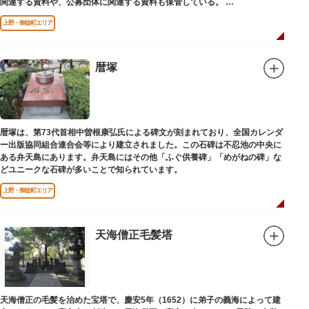
関連する資料や、公募団体に関連する資料も保管している。
（画像提供：東京都美術館）
上野・御徒町エリア
暦塚
暦塚は、第73代首相中曽根康弘氏による碑文が刻まれており、全国カレンダ
ー出版協同組合連合会等により建立されました。この石碑は不忍池の中央に
ある弁天島にあります。弁天島にはその他「ふぐ供養碑」「めがねの碑」な
どユニークな石碑が多いことで知られています。
上野・御徒町エリア
天海僧正毛髪塔
天海僧正の毛髪を治めた宝塔で、慶安5年（1652）に弟子の義海によって建