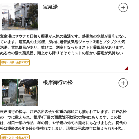
宝泉湯
宝泉湯はサウナと日替り薬湯が人気の銭湯です。熱帯魚の水槽が目印となっ
ています。浴室奥の主浴槽、深内に超音波気泡ジェット3連とブクブクの気
泡湯、電気風呂があり、並びに、別室となったミストと薬風呂があります。
ぬるめの湯の薬風呂、頭上から降りそそぐミストの細かい霧雨が気持ちいい
と評判です。
根岸・入谷・金杉エリア
根岸御行の松
根岸御行の松は、江戸名所図会や広重の錦絵にも描かれています。江戸名松
の一つに数えられ、根岸4丁目の西蔵院不動堂の境内にあります。この松
は、樋口一葉の作品「琴の音」や子規の俳句の題材にもなりました。初代の
松は樹齢350年を経た後枯れてしまい、現在は平成30年に植えられた4代目
の松になります。
根岸・入谷・金杉エリア