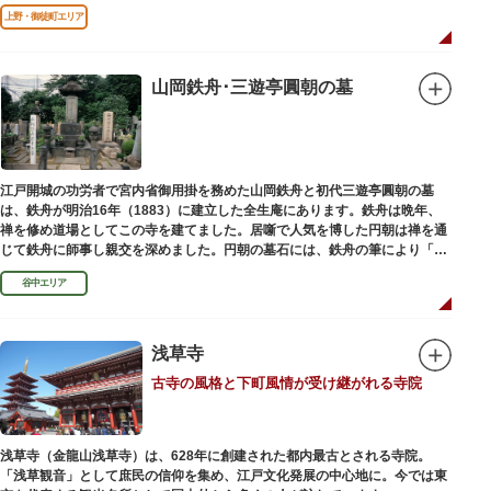
る平和祈念母子像・時計塔です。
上野・御徒町エリア
山岡鉄舟･三遊亭圓朝の墓
江戸開城の功労者で宮内省御用掛を務めた山岡鉄舟と初代三遊亭圓朝の墓
は、鉄舟が明治16年（1883）に建立した全生庵にあります。鉄舟は晩年、
禅を修め道場としてこの寺を建てました。居噺で人気を博した円朝は禅を通
じて鉄舟に師事し親交を深めました。円朝の墓石には、鉄舟の筆により「三
遊亭円朝無舌居士」とあります。
谷中エリア
浅草寺
古寺の風格と下町風情が受け継がれる寺院
浅草寺（金龍山浅草寺）は、628年に創建された都内最古とされる寺院。
「浅草観音」として庶民の信仰を集め、江戸文化発展の中心地に。今では東