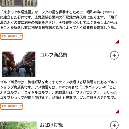
「東京ふぐ料理連盟」が、フグの霊を供養するために、昭和40年（1965）
に建立した石碑です。上野恩賜公園内の不忍池の弁天島にあります。「幾千
萬のふぐの霊に満腔の感謝をささげ、今後絶對安心してふぐを召し上がられ
ることを祈念し茲に別記會員有志の協力によってふぐ供養碑を建立した所以
であります」と刻まれています。
上野・御徒町エリア
ゴルフ商品街
ゴルフ商品街は、御徒町駅を出てすぐのアメ横通りと駅前通りにあるゴルフ
ショップ商店街です。アメ横通りは、CMで有名な「二木ゴルフ」や「こと
ぶきゴルフ」「ロイヤルゴルフ」、駅前通りは「フタバゴルフ」、といった
ゴルフショップが建ち並びます。品揃えも豊富で、ゴルフ好きの男性客で賑
わっています。
上野・御徒町エリア
おばけ灯籠