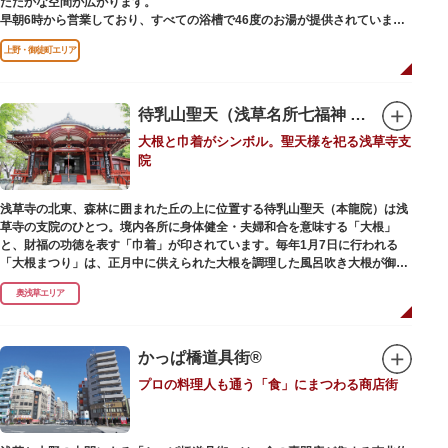
たたかな空間が広がります。
早朝6時から営業しており、すべての浴槽で46度のお湯が提供されていま
す。常連の方々を魅了するのは早朝のこの少し熱めの温度のお湯と昔ながら
上野・御徒町エリア
の懐かしさでしょうか。
店頭の屋根瓦や格子型天井等も昭和から引き継がれてきている歴史あるもの
です。お立ち寄りの際は、有形文化財に指定されたその景観も、ぜひゆった
りとご覧ください。
待乳山聖天（浅草名所七福神 毘沙門天）
大根と巾着がシンボル。聖天様を祀る浅草寺支
院
浅草寺の北東、森林に囲まれた丘の上に位置する待乳山聖天（本龍院）は浅
草寺の支院のひとつ。境内各所に身体健全・夫婦和合を意味する「大根」
と、財福の功徳を表す「巾着」が印されています。毎年1月7日に行われる
「大根まつり」は、正月中に供えられた大根を調理した風呂吹き大根が御神
酒とともに参拝者に振る舞われるイベント。聖天様のお下がりの大根をいた
奥浅草エリア
だくことで、心身健康のご利益があるそうです。
毎朝本堂で執り行われている「浴油祈祷（よくゆきとう）」は、聖天様を供
養する最高の祈祷法。心願成就の力があると考えられており、依頼すると7
かっぱ橋道具街®
日間毎朝祈祷していただけます。また、浅草名所七福神のひとつとしても知
プロの料理人も通う「食」にまつわる商店街
られ、毘沙門天が祀られています。