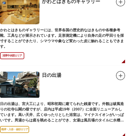
かわとはきものギャラリー
かわとはきものギャラリーには、世界各国の歴史的なはきものや各種参考
靴、工具などが展示されています。足形測定機により自身の足の甲回りを採
寸することができたり、シマウマや象など変わった皮に触れることもできま
す。
浅草中央部エリア
日の出湯
日の出湯は、宮大工により、昭和初期に建てられた銭湯です。外観は破風造
りの社寺仏閣の様ですが、店内は平成19年（2007）に全面リニューアルし
ています。高い天井、広くゆったりとした浴室は、マイナスイオンがいっぱ
いです。男湯からは庭を眺めることができ、女湯は風呂場のタイルに水槽が
はめ込まれ、可愛い金魚が泳いでいます。
根岸・入谷・金杉エリア