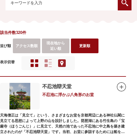
該当件数320件
現在地から
並び順
アクセス数順
更新順
近い順
表示切替
不忍池辯天堂
不忍池に浮かぶ八角形のお堂
天海僧正は「見立て」という、さまざまなお堂を京都周辺にある神社仏閣に
見立てる思想によって上野の山を設計しました。琵琶湖にある竹生島の「宝
厳寺（ほうごんじ）」に見立て、天然の池であった不忍池に中之島を築き建
立されたのが「不忍池辯天堂」です。当初、お堂に参詣するためには船を使