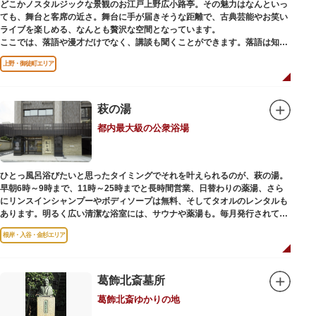
どこかノスタルジックな景観のお江戸上野広小路亭。その魅力はなんといっ
ても、舞台と客席の近さ。舞台に手が届きそうな距離で、古典芸能やお笑い
ライブを楽しめる、なんとも贅沢な空間となっています。
ここでは、落語や漫才だけでなく、講談も聞くことができます。落語は知っ
ているけど講談ってなんだろう？と思われた方も、ぜひ一度お江戸上野広小
上野・御徒町エリア
路亭をのぞいてみませんか？
萩の湯
都内最大級の公衆浴場
ひとっ風呂浴びたいと思ったタイミングでそれを叶えられるのが、萩の湯。
早朝6時～9時まで、11時～25時までと長時間営業、日替わりの薬湯、さら
にリンスインシャンプーやボディソープは無料、そしてタオルのレンタルも
あります。明るく広い清潔な浴室には、サウナや薬湯も。毎月発行されてい
る萩の湯だよりで薬湯の予定を確認すれば、お好みの薬湯を楽しめます。
根岸・入谷・金杉エリア
また併設されたレストラン、食事処こもれびではおいしい食事だけでなく、
たくさんの種類の飲み物やおつまみが。昼からでも晩酌セットの注文がで
き、明るい時間の一杯も最高です。好きな時間にお風呂に入り、お風呂の前
後これまた好きなタイミングで、おいしい食事をいただき、心も体も整えて
葛飾北斎墓所
日々の生活を支えてくれる空間です。
葛飾北斎ゆかりの地