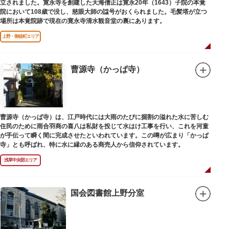
立されました。寛永寺を創建した天海僧正は寛永20年（1643）子院の本覚
院において108歳で没し、慈眼大師の諡号がおくられました。毛髪塔が立つ
場所は本覚院跡で現在の寛永寺清水観音堂の裏にあります。
上野・御徒町エリア
曹源寺（かっぱ寺）
曹源寺（かっぱ寺）は、江戸時代には大雨のたびに掘割の溢れた水に苦しむ
住民のために雨合羽商の喜八は私財を投じて水はけ工事を行い、これを河童
が手伝って瞬く間に完成させたといわれています。この噂が広まり「かっぱ
寺」とも呼ばれ、特に水に縁のある商売人から信仰されています。
浅草中央部エリア
国会図書館上野分室