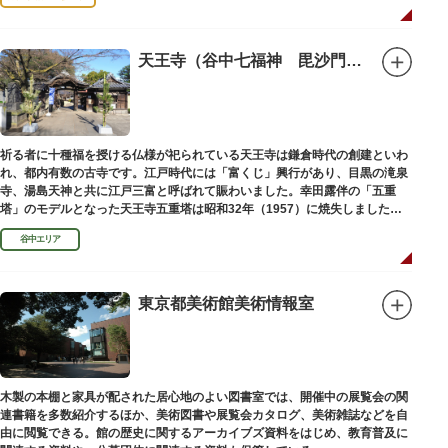
天王寺（谷中七福神 毘沙門天）
祈る者に十種福を授ける仏様が祀られている天王寺は鎌倉時代の創建といわ
れ、都内有数の古寺です。江戸時代には「富くじ」興行があり、目黒の滝泉
寺、湯島天神と共に江戸三富と呼ばれて賑わいました。幸田露伴の「五重
塔」のモデルとなった天王寺五重塔は昭和32年（1957）に焼失しました
が、その跡地は今も谷中霊園に残っています。
谷中エリア
東京都美術館美術情報室
木製の本棚と家具が配された居心地のよい図書室では、開催中の展覧会の関
連書籍を多数紹介するほか、美術図書や展覧会カタログ、美術雑誌などを自
由に閲覧できる。館の歴史に関するアーカイブズ資料をはじめ、教育普及に