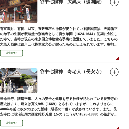
谷中七福神 大黒天（護国院）
有富蓄財、有徳、財宝、五穀豊穣の神様が祀られている護国院は、天海僧正
の弟子の生順が釈迦堂の別当寺として寛永年間（1624-1644）初期に創立し
た寺で、当時は現在の東京国立博物館右手裏に位置していました。こちらの
大黒天画像は徳川三代将軍家光公が贈ったものと伝えられています。御前立
の大黒天木像は台東区文化財に指定されています。
谷中エリア
谷中七福神 寿老人（長安寺）
延命長寿、諸病平癒、人々の安全と健康を守る神様が祀られている長安寺の
歴史は古く、建立は寛文9年（1669）とされていますが、これよりさらに
400年も前にさかのぼった板碑（塔婆の一種）が残されています。また、長
安寺には明治初期の画家狩野芳崖（かのうほうがい1828-1888）の墓所があ
ります。
谷中エリア