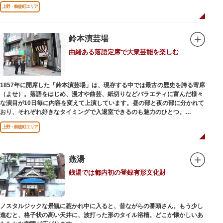
用していましたが、参詣者が増えたことから橋がかけられました。不忍池の
上野・御徒町エリア
どこからでも参拝できるように、八角形の建物になったと言われ、7月から8
月にかけては、不忍池の蓮が咲き、極楽浄土を連想させる光景が広がりま
す。
鈴本演芸場
ご本尊である辯才天は、音楽と芸能の守り神として広く信仰され、
由緒ある落語定席で大衆芸能を楽しむ
「辯”財”天」とも書くことから、金運上昇といったご利益もあると言われて
います。辯才天は琵琶を持った姿で知られていますが、不忍池辯天堂の辯才
天は、8本の腕に煩悩を破壊する武器をお持ちになっている「八臂辯才天
（はっぴべんざいてん）」。9月に行われる「巳成金（みなるかね）大祭」
1857年に開席した「鈴本演芸場」は、現存する中では最古の歴史を誇る寄席
で目にすることができます。
（よせ）。落語をはじめ、漫才や曲芸、紙切りなどバラエティに富んだ様々
不忍池辯天堂には、豊臣秀吉公が大切にしていたという伝説のある、谷中七
な演目が10日毎に内容を変えて上演しています。昼の部と夜の部に分かれて
福神とは別の「大黒天」も祀られています。
おり、それぞれ好きなタイミングで入退室できるのも魅力のひとつ。
上演中は飲食も可能です。おすすめは売店で購入できる、お箸で切れるやわ
上野・御徒町エリア
らかさで有名な「上野 井泉本店」のかつサンド。お弁当やお菓子を食べたり
ビールを飲みながら、演目をお楽しみください。
燕湯
銭湯では都内初の登録有形文化財
ノスタルジックな景観に惹かれ中に入ると、昔ながらの番頭さん。もう少し
進むと、格子状の高い天井に、波打った形のタイル浴槽。どこか懐かしいあ