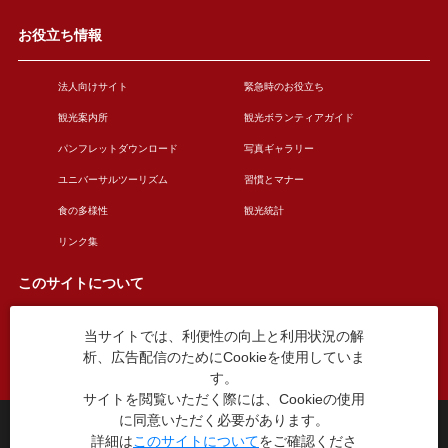
お役立ち情報
法人向けサイト
緊急時のお役立ち
観光案内所
観光ボランティアガイド
パンフレットダウンロード
写真ギャラリー
ユニバーサルツーリズム
習慣とマナー
食の多様性
観光統計
リンク集
このサイトについて
当サイトでは、利便性の向上と利用状況の解
このサイトについて
広告掲載について
析、広告配信のためにCookieを使用していま
お問い合わせ
す。
サイトを閲覧いただく際には、Cookieの使用
に同意いただく必要があります。
台東区役所観光課
詳細は
このサイトについて
をご確認くださ
〒110-8615 東京都台東区東上野4丁目5番6号