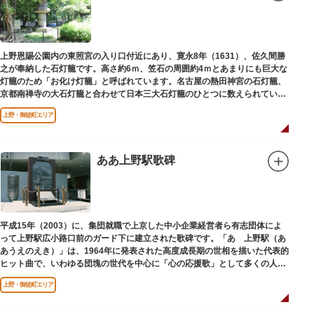
上野恩賜公園内の東照宮の入り口付近にあり、寛永8年（1631）、佐久間勝
之が奉納した石灯籠です。高さ約6ｍ、笠石の周囲約4ｍとあまりにも巨大な
灯籠のため「お化け灯籠」と呼ばれています。名古屋の熱田神宮の石灯籠、
京都南禅寺の大石灯籠と合わせて日本三大石灯籠のひとつに数えられていま
す。
上野・御徒町エリア
ああ上野駅歌碑
平成15年（2003）に、集団就職で上京した中小企業経営者ら有志団体によ
って上野駅広小路口前のガード下に建立された歌碑です。「あゝ上野駅（あ
あうえのえき）」は、1964年に発表された高度成長期の世相を描いた代表的
ヒット曲で、いわゆる団塊の世代を中心に「心の応援歌」として多くの人々
に勇気と感動を与えました。
上野・御徒町エリア