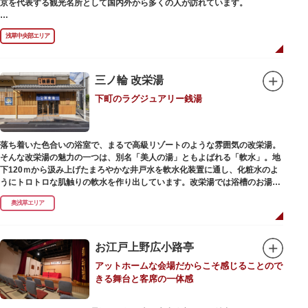
京を代表する観光名所として国内外から多くの人が訪れています。
浅草の象徴とも言える「雷門（風雷神門）」は、高さ3.9mの大提灯と風神雷
浅草中央部エリア
神像が安置された浅草寺の総門。本堂前には2体の仁王尊像が並ぶ山門「宝
蔵門」が建ち、参拝客を堂々と迎えてくれます。本堂前には、邪気を払うご
利益があるといわれる常香炉（じょうこうろ）が鎮座。参拝前に煙を浴びて
身を清めましょう。「観音堂」とも呼ばれる本堂にはご本尊の聖観世音菩薩
三ノ輪 改栄湯
が祀られており、毎日定時に法要が執り行われています。
下町のラグジュアリー銭湯
境内の歴史ある建造物も必見です。ひと際目立つ五重塔、国指定重要文化財
の二天門、浅草名所七福神のひとつ・大黒天が祀られた影向堂（ようごうど
う）など、悠久の時に思いを馳せて見学をお楽しみください。
落ち着いた色合いの浴室で、まるで高級リゾートのような雰囲気の改栄湯。
日没後はライトアップされ、朱塗りの建物がより一層鮮やかに浮かび上がり
そんな改栄湯の魅力の一つは、別名「美人の湯」ともよばれる「軟水」。地
ます。昼間は約90店舗が軒を連ねる仲見世のお店も閉まり、シャッターに描
下120ｍから汲み上げたまろやかな井戸水を軟水化装置に通し、化粧水のよ
かれた「浅草絵巻」を楽しめるのも夜の醍醐味。撮影スポットやデートスポ
うにトロトロな肌触りの軟水を作り出しています。改栄湯では浴槽のお湯か
ットにもおすすめです。昼間と比べて人が少なくゆっくり巡れるので、足を
らカランのお湯まですべてが軟水。お風呂上がりにはお肌しっとり、髪の毛
運んでみてはいかがでしょうか。
奥浅草エリア
さらさらになれることまちがいなしです。お風呂の種類も多く、高濃度浸透
炭酸泉、シルキーバス、ジェットバス、サウナなど気分によって様々なお風
呂を楽しめます。
そしてお風呂上がりには、キンキンに冷えた生ビールやレモンサワーで乾杯
お江戸上野広小路亭
するもよし、改栄湯名物こだわりの生乳ソフトクリームを食べるのもよし、
アットホームな会場だからこそ感じることので
どの年代の方々も、身も心も温まる幸せな空間となっています。オリジナル
きる舞台と客席の一体感
グッズの販売もありますのでお立ち寄りの際にはぜひ覗いてみてください
ね。