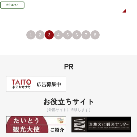
まちかど賞」を受賞しました。
谷中エリア
1
2
3
4
5
6
7
8
PR
お役立ちサイト
（外部サイトに遷移します）