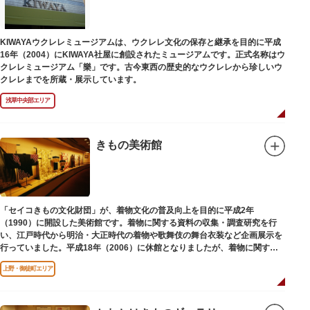
【Twitter】https://twitter.com/onoterupr
KIWAYAウクレレミュージアムは、ウクレレ文化の保存と継承を目的に平成
16年（2004）にKIWAYA社屋に創設されたミュージアムです。正式名称はウ
クレレミュージアム「樂」です。古今東西の歴史的なウクレレから珍しいウ
クレレまでを所蔵・展示しています。
浅草中央部エリア
きもの美術館
「セイコきもの文化財団」が、着物文化の普及向上を目的に平成2年
（1990）に開設した美術館です。着物に関する資料の収集・調査研究を行
い、江戸時代から明治・大正時代の着物や歌舞伎の舞台衣装など企画展示を
行っていました。平成18年（2006）に休館となりましたが、着物に関する
調査研究等は引き続き本財団で行っています。
上野・御徒町エリア
平成18年（2006）に休館