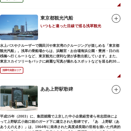
東京都観光汽船
いつもと違った目線で巡る浅草観光
水上バスやクルーザーで隅田川や東京湾のクルージングが楽しめる「東京都
観光汽船」。浅草の乗船場からは、浜離宮・お台場海浜公園・豊洲・日の出
桟橋へ行くルートなど、東京観光に便利な便が多数出航しています。また、
東京スカイツリーをバックに綺麗な写真が撮れるスポットなどを巡る約30分
の「浅草周遊コース」も。初日の出やお花見、隅田川花火大会、クリスマス
浅草中央部エリア
などのイベント時は、いつもと違う目線から東京の景色を堪能できるイベン
トクルーズも企画されています。
漫画・アニメ界の巨匠、松本零士氏が宇宙船をイメージしてデザインした船
や、約300人が乗船可能なアメリカンな大型船など多種多様な船体も魅力。
ああ上野駅歌碑
目的や人数にあわせてコースや時間帯を選べるチャータークルーズも行われ
ています。
平成15年（2003）に、集団就職で上京した中小企業経営者ら有志団体によ
って上野駅広小路口前のガード下に建立された歌碑です。「あゝ上野駅（あ
あうえのえき）」は、1964年に発表された高度成長期の世相を描いた代表的