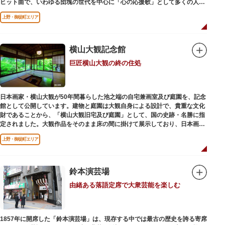
ヒット曲で、いわゆる団塊の世代を中心に「心の応援歌」として多くの人々
に勇気と感動を与えました。
上野・御徒町エリア
横山大観記念館
巨匠横山大観の終の住処
日本画家・横山大観が50年間暮らした池之端の自宅兼画室及び庭園を、記念
館として公開しています。建物と庭園は大観自身による設計で、貴重な文化
財であることから、「横山大観旧宅及び庭園」として、国の史跡・名勝に指
定されました。大観作品をそのまま床の間に掛けて展示しており、日本画本
来の楽しみ方を体験できる貴重な空間です。
上野・御徒町エリア
鈴本演芸場
由緒ある落語定席で大衆芸能を楽しむ
1857年に開席した「鈴本演芸場」は、現存する中では最古の歴史を誇る寄席