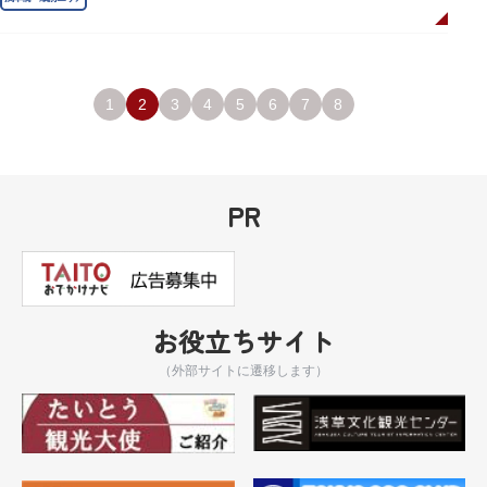
1
2
3
4
5
6
7
8
PR
お役立ちサイト
（外部サイトに遷移します）