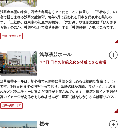
浅草寺本堂の東側、石造大鳥居をくぐったところに位置し、「三社さま」の
名で親しまれる浅草の総鎮守。毎年5月に行われる日本を代表する祭礼の一
つ、「三社祭」は東京の初夏の風物詩。「大行列」や無形文化財「びんざさ
ら舞」のほか、神輿を担いで浅草を巡行する「神輿渡御」が見どころです。
町を練り歩く担ぎ手たちの威勢良い掛け声が響き渡り、浅草の町がまつり一
浅草中央部エリア
色に染まります。
6月の「夏越し（なごし）の大祓」では、茅草で作られた輪の中（茅の輪）
が設置されます。それを八の字に三回通って穢れを祓うことで疫病や災厄か
ら逃れ、福徳があると伝えられる行事です。
浅草演芸ホール
365日 日本の伝統文化を体感できる劇場
本殿には浅草寺のご本尊である聖観世音菩薩像を見つけた漁師の兄弟ととも
に、尊像として奉安した郷土の文化人、土師真中知（はじのなかとも）の3
人が祀られています。江戸時代に徳川家光が寄進した社殿は本殿・幣殿と拝
殿の間が渡り廊下で繋がる建築様式。国の重要文化財に指定されています。
浅草演芸ホールは、初心者でも気軽に落語を楽しめる伝統的な寄席（よせ）
また、浅草名所七福神のひとつとしても知られ、恵比須像が祀られていま
です。365日休まず公演を行っており、落語のほか漫談、マジック、ものま
す。
ねなどバラエティーに富んだ演目が上演されています。寄席と聞くと敷居が
高いイメージがあるかもしれませんが、囃家（はなしか）さんは喋りのプ
ロ。すぐに巧みな話芸に引き込まれ、予備知識が無くても楽しめます。
浅草中央部エリア
ホール内で飲食できるのも魅力のひとつ。売店でお弁当やお菓子を買ってゆ
っくり番組を楽しんではいかがでしょう。数々の著名な落語家やお笑い芸人
を輩出した笑いの殿堂で、昔ながらの下町文化を体感してみてください。
桜橋