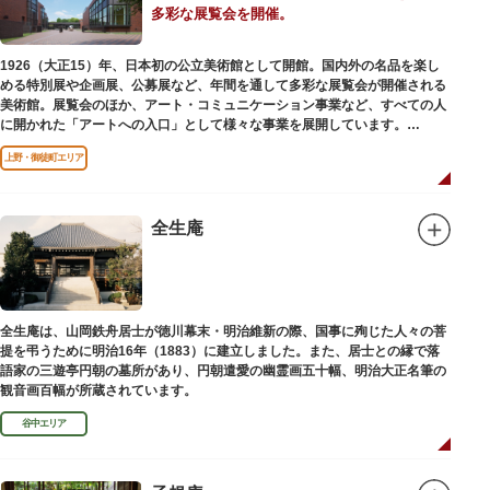
多彩な展覧会を開催。
1926（大正15）年、日本初の公立美術館として開館。国内外の名品を楽し
める特別展や企画展、公募展など、年間を通して多彩な展覧会が開催される
美術館。展覧会のほか、アート・コミュニケーション事業など、すべての人
に開かれた「アートへの入口」として様々な事業を展開しています。
上野・御徒町エリア
レストランやミュージアムショップも充実。開放的なガラス張りのレストラ
ンからは、美術館のプロムナードや四季折々の公園の景色を眺めることがで
きます。入館は無料で、レストランやミュージアムショップのみの利用も可
能です（観覧料は展覧会によって異なります。展覧会のスケジュールや観覧
全生庵
料等の詳細は公式サイトをご確認ください）。
専門のスタッフに子供を預け、ゆっくりと展覧会鑑賞を楽しめる託児サービ
ス「パパママデー（事前予約制）」や、個室スペースのある授乳室、ミルク
用のお湯のサービスもあるのでファミリーにもおすすめです。
全生庵は、山岡鉄舟居士が徳川幕末・明治維新の際、国事に殉じた人々の菩
レンガ色のタイル張りの建物は、日本のモダニズム建築の巨匠・前川國男の
提を弔うために明治16年（1883）に建立しました。また、居士との縁で落
設計。
語家の三遊亭円朝の墓所があり、円朝遣愛の幽霊画五十幅、明治大正名筆の
屋外には彫刻等の立体作品も展示されています。
観音画百幅が所蔵されています。
谷中エリア