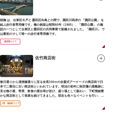
桜橋 は、台東区今戸と 墨田区向島との間で、隅田川両岸の 「隅田公園」 を
結ぶ歩行者専用橋です。橋の創架は昭和60年（1985）、「隅田公園」 の施
設の一つとして台東区と墨田区の共同事業で架橋されました。「隅田川」 で
は最初のそして唯一の歩行者専用橋です。
奥浅草エリア
佐竹商店街
春日通りから清洲橋通りに至る全長330ｍの全蓋式アーケードの商店街で日
本で二番目に古い商店街といわれています。明治の初年に秋田藩の屋敷跡に
見せ物小屋、寄席、飲食の屋台等が並び、盛り場として賑わい、下町情緒豊
かな商店街として発展を続けてきました。現在も色々なイベントを行い、住
民から親しまれている魅力的な商店街です。
上野・御徒町エリア