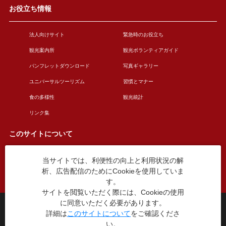
お役立ち情報
法人向けサイト
緊急時のお役立ち
観光案内所
観光ボランティアガイド
パンフレットダウンロード
写真ギャラリー
ユニバーサルツーリズム
習慣とマナー
食の多様性
観光統計
リンク集
このサイトについて
当サイトでは、利便性の向上と利用状況の解
このサイトについて
広告掲載について
析、広告配信のためにCookieを使用していま
お問い合わせ
す。
サイトを閲覧いただく際には、Cookieの使用
に同意いただく必要があります。
台東区役所観光課
詳細は
このサイトについて
をご確認くださ
〒110-8615 東京都台東区東上野4丁目5番6号
い。
TEL：03-5246-1151