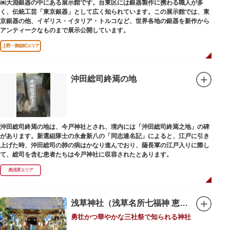
㈱大淵銀器の中にある展示館です。台東区には銀器製作に携わる職人が多
るのみこと）の他、浅草名所七福神のひとつとしても知られ、寿老人が祀ら
く、伝統工芸「東京銀器」として広く知られています。この展示館では、東
れています。
京銀器の他、イギリス・イタリア・トルコなど、世界各地の銀器を新作から
アンティークなものまで展示公開しています。
上野・御徒町エリア
沖田総司終焉の地
沖田総司終焉の地は、今戸神社とされ、境内には「沖田総司終焉之地」の碑
があります。新選組隊士の永倉新八の「同志連名記」によると、江戸に引き
上げた時、沖田総司の肺の病はかなり進んでおり、薩長軍の江戸入りに際し
て、総司を含む患者たちは今戸神社に収容されたとあります。
奥浅草エリア
浅草神社（浅草名所七福神 恵比須）
勇壮かつ華やかな三社祭で知られる神社