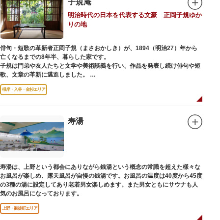
子規庵
明治時代の日本を代表する文豪 正岡子規ゆか
りの地
俳句・短歌の革新者正岡子規（まさおかしき）が、1894（明治27）年から
亡くなるまでの8年半、暮らした家です。
子規は門弟や友人たちと文学や美術談義を行い、作品を発表し続け俳句や短
歌、文章の革新に邁進しました。
故郷松山より母と妹を呼び寄せ、結核に苦しみながらも34歳で亡くなるまで
根岸・入谷・金杉エリア
精力的に文学作品を創作し続けた場所でもあります。
1945（昭和20）年の空襲で焼失しましたが、その5年後、当時の間取りのま
ま再建され、現在の庵は東京都指定史跡として明治の雰囲気が体感できる魅
寿湯
力的な空間となっています。
子規が病室兼書斎にしていた「病牀六尺の間」などを復元しており、明治の
暮らしだけでなく創作の様子を偲ぶことができます。現在、一般のボランテ
ィア団体により大切に維持・保存されています。
寿湯は、上野という都会にありながら銭湯という概念の常識を超えた様々な
お風呂が楽しめ、露天風呂が自慢の銭湯です。お風呂の温度は40度から45度
の3種の湯に設定してあり老若男女楽しめます。また男女ともにサウナも人
気のお風呂になっております。
上野・御徒町エリア