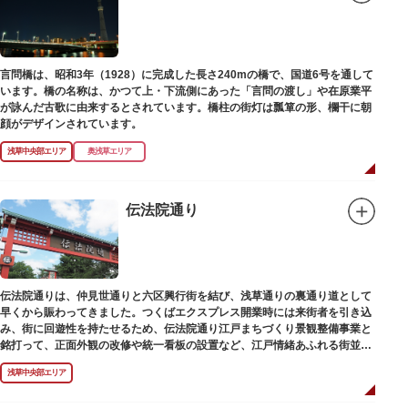
言問橋は、昭和3年（1928）に完成した長さ240mの橋で、国道6号を通して
います。橋の名称は、かつて上・下流側にあった「言問の渡し」や在原業平
が詠んだ古歌に由来するとされています。橋柱の街灯は瓢箪の形、欄干に朝
顔がデザインされています。
浅草中央部エリア
奥浅草エリア
伝法院通り
伝法院通りは、仲見世通りと六区興行街を結び、浅草通りの裏通り道として
早くから賑わってきました。つくばエクスプレス開業時には来街者を引き込
み、街に回遊性を持たせるため、伝法院通り江戸まちづくり景観整備事業と
銘打って、正面外観の改修や統一看板の設置など、江戸情緒あふれる街並み
を再現する景観整備を進めてきました。
浅草中央部エリア