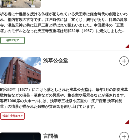
祈る者に十種福を授ける仏様が祀られている天王寺は鎌倉時代の創建といわ
れ、都内有数の古寺です。江戸時代には「富くじ」興行があり、目黒の滝泉
寺、湯島天神と共に江戸三富と呼ばれて賑わいました。幸田露伴の「五重
塔」のモデルとなった天王寺五重塔は昭和32年（1957）に焼失しました
が、その跡地は今も谷中霊園に残っています。
谷中エリア
浅草公会堂
昭和52年（1977）にこけら落としされた浅草公会堂は、毎年1月の新春浅草
歌舞伎などの演芸・演劇などの興業や、集会室や展示会などが催されます。
客席1000席の大ホールには、浅草寺三社祭や広重の「江戸百景 浅草仲見
世」の情景が描かれた鍛帳が雰囲気を創り上げています。
浅草中央部エリア
言問橋