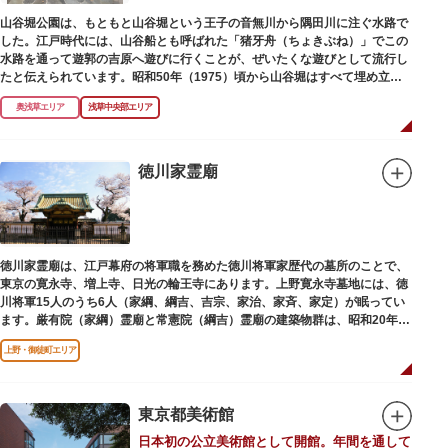
山谷堀公園は、もともと山谷堀という王子の音無川から隅田川に注ぐ水路で
した。江戸時代には、山谷船とも呼ばれた「猪牙舟（ちょきぶね）」でこの
水路を通って遊郭の吉原へ遊びに行くことが、ぜいたくな遊びとして流行し
たと伝えられています。昭和50年（1975）頃から山谷堀はすべて埋め立て
られて暗渠となり、細長い公園として生まれ変わりました。山谷堀公園に
奥浅草エリア
浅草中央部エリア
は、猪牙舟についての説明板も設置されています。
徳川家霊廟
徳川家霊廟は、江戸幕府の将軍職を務めた徳川将軍家歴代の墓所のことで、
東京の寛永寺、増上寺、日光の輪王寺にあります。上野寛永寺墓地には、徳
川将軍15人のうち6人（家綱、綱吉、吉宗、家治、家斉、家定）が眠ってい
ます。厳有院（家綱）霊廟と常憲院（綱吉）霊廟の建築物群は、昭和20年
（1945）の空襲で大部分を焼失しました。
上野・御徒町エリア
東京都美術館
日本初の公立美術館として開館。年間を通して