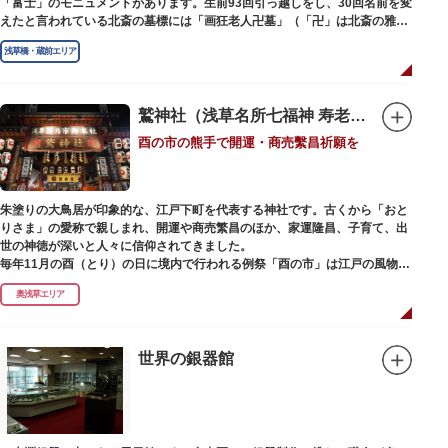
「富士」のモニュメントがあります。生前93回引っ越しをし、30回名前を変
えたと言われている北斎の墓標には「画狂老人卍墓」（「卍」は北斎の雅号
の一つ）とあり、辞世の句が刻まれています。毎年命日の4月18日には「北
浅草橋・蔵前エリア
斎忌」が開かれ、法要が営まれます。
鷲神社（浅草名所七福神 寿老人）
酉の市の熊手で開運・商売繫昌祈願を
朱塗りの大鳥居が印象的な、江戸下町を代表する神社です。古くから「おと
りさま」の愛称で親しまれ、開運や商売繁昌のほか、家運隆昌、子育て、出
世の神徳が深いと人々に信仰されてきました。
毎年11月の酉（とり）の日に境内で行われる例祭「酉の市」は江戸の風物詩
として有名。福をかきこむと言われる熊手をはじめ八ツ頭芋、お多福の面な
奥浅草エリア
ど、色とりどりの縁起物を買い求める人たちで賑わいます。樋口一葉の代表
作『たけくらべ』や他の文学作品にもこの酉の市が数多く登場することか
ら、いかに地域に根付いた催し物だったかが伺い知れます。
世界の銀器館
なでる場所によって異なるご利益を授かるといわれる「なでおかめ」も人
気。ふっくらとした優しい顔立ちのおかめは「お多福」とも言われ、福が多
く幸せを招く女性の象徴という事から長年親しまれる縁起物です。
ご祭神としては天日鷲命（あめのひわしのみこと）と日本武尊（やまとたけ