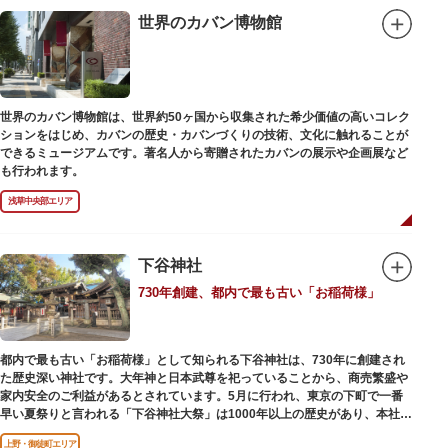
世界のカバン博物館
世界のカバン博物館は、世界約50ヶ国から収集された希少価値の高いコレク
ションをはじめ、カバンの歴史・カバンづくりの技術、文化に触れることが
できるミュージアムです。著名人から寄贈されたカバンの展示や企画展など
も行われます。
浅草中央部エリア
下谷神社
730年創建、都内で最も古い「お稲荷様」
都内で最も古い「お稲荷様」として知られる下谷神社は、730年に創建され
た歴史深い神社です。大年神と日本武尊を祀っていることから、商売繁盛や
家内安全のご利益があるとされています。5月に行われ、東京の下町で一番
早い夏祭りと言われる「下谷神社大祭」は1000年以上の歴史があり、本社神
輿の渡御を行う「本祭り」と、町会神輿の渡御だけの「陰祭り」が隔年に行
上野・御徒町エリア