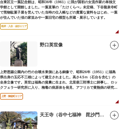
台東区立一葉記念館は、昭和36年（1961）に我が国初の女流作家の単独文
学館として開館しました。一葉直筆の「たけくらべ」未定稿、下谷龍泉寺町
で荒物駄菓子屋を営んでいた当時の仕入帳などの貴重な資料をはじめ、一葉
が住んでいた頃の家並みや一葉旧宅の模型も所蔵・展示しています。
根岸・入谷・金杉エリア
野口英世像
上野恩賜公園内の竹の台噴水東側にある銅像で、昭和26年（1951）に福島
県出身の玉応不三雄によって建立されました。高さ4.5ｍ（石台を含む）の
全身立像です。英世は福島の貧農に生まれ、北里柴三郎博士に師事し、ロッ
クフェラー研究所に入り、梅毒の病原体を発見、アフリカで黄熱病の研究中
感染して、死去しました。
上野・御徒町エリア
天王寺（谷中七福神 毘沙門天）