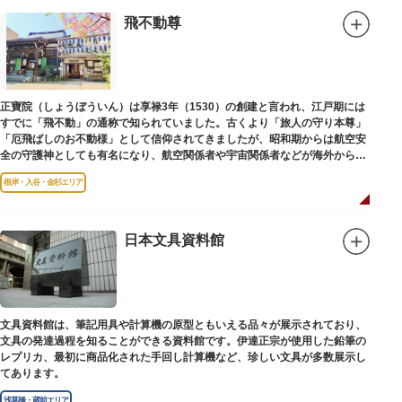
飛不動尊
正寶院（しょうぼういん）は享禄3年（1530）の創建と言われ、江戸期には
すでに「飛不動」の通称で知られていました。古くより「旅人の守り本尊」
「厄飛ばしのお不動様」として信仰されてきましたが、昭和期からは航空安
全の守護神としても有名になり、航空関係者や宇宙関係者などが海外からも
多く参拝に訪れます。
根岸・入谷・金杉エリア
日本文具資料館
文具資料館は、筆記用具や計算機の原型ともいえる品々が展示されており、
文具の発達過程を知ることができる資料館です。伊達正宗が使用した鉛筆の
レプリカ、最初に商品化された手回し計算機など、珍しい文具が多数展示し
てあります。
浅草橋・蔵前エリア