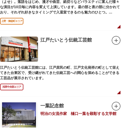
（よせ）。落語をはじめ、漫才や曲芸、紙切りなどバラエティに富んだ様々
な演目が10日毎に内容を変えて上演しています。昼の部と夜の部に分かれて
おり、それぞれ好きなタイミングで入退室できるのも魅力のひとつ。
上演中は飲食も可能です。おすすめは売店で購入できる、お箸で切れるやわ
上野・御徒町エリア
らかさで有名な「上野 井泉本店」のかつサンド。お弁当やお菓子を食べたり
ビールを飲みながら、演目をお楽しみください。
江戸たいとう伝統工芸館
江戸たいとう伝統工芸館には、江戸庶民の町、江戸文化発祥の町として栄え
てきた台東区で、受け継がれてきた伝統工芸への関心を深めることができる
工芸品が展示されています。
浅草中央部エリア
一葉記念館
明治の女流作家 樋口一葉を顕彰する文学館