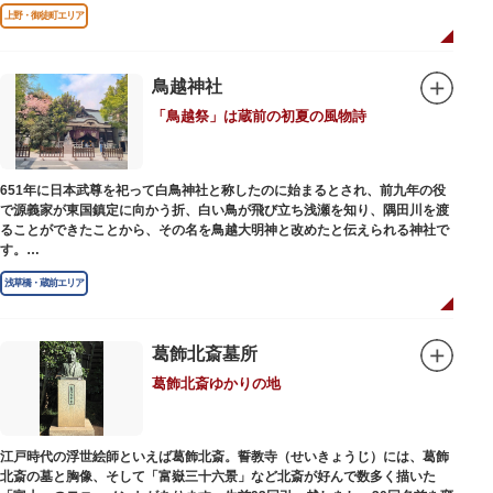
ているけど講談ってなんだろう？と思われた方も、ぜひ一度お江戸上野広小
上野・御徒町エリア
路亭をのぞいてみませんか？
鳥越神社
「鳥越祭」は蔵前の初夏の風物詩
651年に日本武尊を祀って白鳥神社と称したのに始まるとされ、前九年の役
で源義家が東国鎮定に向かう折、白い鳥が飛び立ち浅瀬を知り、隅田川を渡
ることができたことから、その名を鳥越大明神と改めたと伝えられる神社で
す。
江戸時代までは三社の神社から成り、約2万坪の広大な敷地を所領していま
浅草橋・蔵前エリア
したが、天領からの米を収蔵する蔵や、大名屋敷などを建てるために没収さ
れ、現在の鳥越神社が残りました。
毎年6月上旬に行われる鳥越祭では、都内最大級を誇る千貫神輿（約4トン）
が氏子町内を渡御し、夜の宮入道中では、提灯に照らされた神輿が荘厳かつ
葛飾北斎墓所
幻想的な光景をつくりだします。例年、数十万人の人出があり、多くの観客
葛飾北斎ゆかりの地
で賑わう蔵前の初夏の風物詩になっています。
社務所では、社紋の七曜紋と月星紋がデザインされた御朱印帳の販売や、鳥
越祭の開催期間中は限定御朱印も頒布されます。
江戸時代の浮世絵師といえば葛飾北斎。誓教寺（せいきょうじ）には、葛飾
北斎の墓と胸像、そして「富嶽三十六景」など北斎が好んで数多く描いた