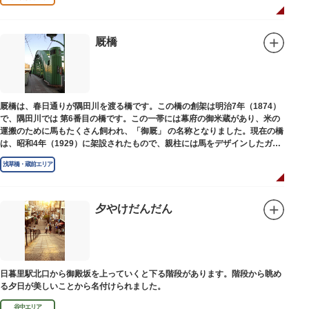
われています。
本殿には、日本を代表する画家 横山大観による「龍」の天井絵が掲げられて
おり、その壮大な美しさは見る者を圧倒します。俳句の大家・正岡子規の
「句碑」や、初代・三笑亭可楽の寄席が境内で初めて開かれたという「寄席
厩橋
発祥之地」の石碑などの見どころも。
オリジナルの朱印帳の販売や、月や日によって限定の御朱印頒布も行ってい
ます。
厩橋は、春日通りが隅田川を渡る橋です。この橋の創架は明治7年（1874）
で、隅田川では 第6番目の橋です。この一帯には幕府の御米蔵があり、米の
運搬のために馬もたくさん飼われ、「御厩」 の名称となりました。現在の橋
は、昭和4年（1929）に架設されたもので、親柱には馬をデザインしたガラ
ス細工が組み込まれています。
浅草橋・蔵前エリア
夕やけだんだん
日暮里駅北口から御殿坂を上っていくと下る階段があります。階段から眺め
る夕日が美しいことから名付けられました。
谷中エリア