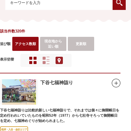
該当件数320件
現在地から
並び順
アクセス数順
更新順
近い順
表示切替
下谷七福神詣り
下谷七福神詣りは比較的新しい七福神詣りで、それまでは個々に御開帳日を
定め行われいていたものを昭和52年（1977）から七社寺そろって御開帳日
を定め、七福神めぐりが始められました。
根岸・入谷・金杉エリア