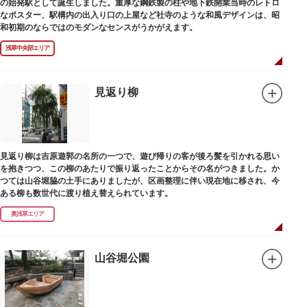
の始発駅として誕生しました。重厚な鋼鉄製の柱や地下鉄開業当時のレトロ
なポスター、駅構内の出入り口の上屋など社寺のような和風デザインは、昭
和初期のならではのモダンなセンスがうかがえます。
浅草中央部エリア
見返り柳
見返り柳は吉原遊郭の名所の一つで、遊び帰りの客が後ろ髪を引かれる思い
を抱きつつ、この柳のあたりで振り返ったことからその名がつきました。か
つては山谷堀脇の土手にありましたが、区画整理に伴い現在地に移され、今
ある柳も数世代に渡り植え替えられています。
奥浅草エリア
山谷堀公園