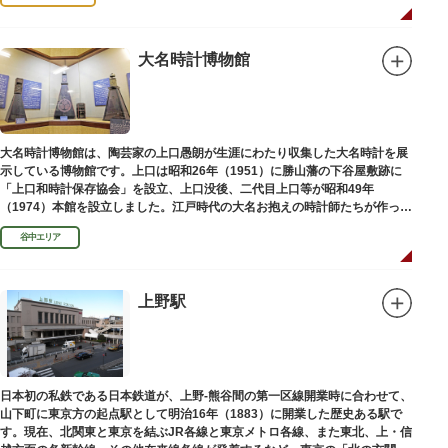
大名時計博物館
大名時計博物館は、陶芸家の上口愚朗が生涯にわたり収集した大名時計を展
示している博物館です。上口は昭和26年（1951）に勝山藩の下谷屋敷跡に
「上口和時計保存協会」を設立、上口没後、二代目上口等が昭和49年
（1974）本館を設立しました。江戸時代の大名お抱えの時計師たちが作った
櫓時計、台時計、枕時計などが並びます。
谷中エリア
上野駅
日本初の私鉄である日本鉄道が、上野-熊谷間の第一区線開業時に合わせて、
山下町に東京方の起点駅として明治16年（1883）に開業した歴史ある駅で
す。現在、北関東と東京を結ぶJR各線と東京メトロ各線、また東北、上・信