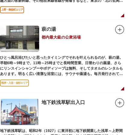
越方面の各新幹線、その他在来線各線が発着するなど、東京の「北の玄関
口」として機能しています。
上野・御徒町エリア
萩の湯
都内最大級の公衆浴場
ひとっ風呂浴びたいと思ったタイミングでそれを叶えられるのが、萩の湯。
早朝6時～9時まで、11時～25時までと長時間営業、日替わりの薬湯、さら
にリンスインシャンプーやボディソープは無料、そしてタオルのレンタルも
あります。明るく広い清潔な浴室には、サウナや薬湯も。毎月発行されてい
る萩の湯だよりで薬湯の予定を確認すれば、お好みの薬湯を楽しめます。
根岸・入谷・金杉エリア
また併設されたレストラン、食事処こもれびではおいしい食事だけでなく、
たくさんの種類の飲み物やおつまみが。昼からでも晩酌セットの注文がで
き、明るい時間の一杯も最高です。好きな時間にお風呂に入り、お風呂の前
後これまた好きなタイミングで、おいしい食事をいただき、心も体も整えて
地下鉄浅草駅出入口
日々の生活を支えてくれる空間です。
地下鉄浅草駅は、昭和2年（1927）に東洋初に地下鉄開業した浅草～上野間