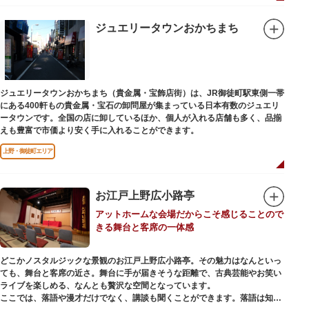
ジュエリータウンおかちまち
ジュエリータウンおかちまち（貴金属・宝飾店街）は、JR御徒町駅東側一帯
にある400軒もの貴金属・宝石の卸問屋が集まっている日本有数のジュエリ
ータウンです。全国の店に卸しているほか、個人が入れる店舗も多く、品揃
えも豊富で市価より安く手に入れることができます。
上野・御徒町エリア
お江戸上野広小路亭
アットホームな会場だからこそ感じることので
きる舞台と客席の一体感
どこかノスタルジックな景観のお江戸上野広小路亭。その魅力はなんといっ
ても、舞台と客席の近さ。舞台に手が届きそうな距離で、古典芸能やお笑い
ライブを楽しめる、なんとも贅沢な空間となっています。
ここでは、落語や漫才だけでなく、講談も聞くことができます。落語は知っ