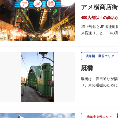
アメ横商店街
400店舗以上の商店
JR上野駅とJR御徒
メ横通り」と、JRの
の専門店が立ち並んで
ひとつ。年末の叩き売
浅草橋・蔵前エリア
アメ横のはじまりは、
の復員兵が共同体とな
厩橋
当時、JR上野駅のす
厩橋は、春日通りが隅
御徒町付近には、アメ
り、米の運搬のために
の2つのエリアが統合
をデザインしたガラス
浅草中央部エリア