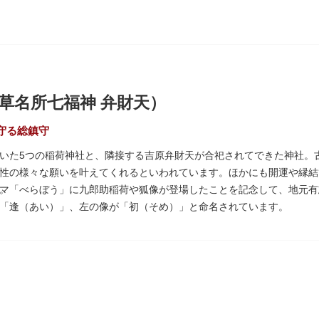
草名所七福神 弁財天）
守る総鎮守
いた5つの稲荷神社と、隣接する吉原弁財天が合祀されてできた神社。
性の様々な願いを叶えてくれるといわれています。ほかにも開運や縁結
。
マ「べらぼう」に九郎助稲荷や狐像が登場したことを記念して、地元有
「逢（あい）」、左の像が「初（そめ）」と命名されています。
いぞめさくら）と呼ばれるが枝垂れ桜が、見事な花を咲かせ人々を和ま
もに各町は活気にあふれます。
七福神の一社・弁財天にあたり、七福神に関する授与も年間を通して行