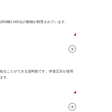
ユニコのお守りなど愛らしいものがあります
00種3,000点の動物が飼育されています。
や、ホッキョクグマやアザラシが住む海エリア
五重塔」や藤堂高虎が建て1878（明治11）年
キリンやサイなどの人気動物をはじめ、アイア
のの魅力が学べる体験プログラムが実施されて
知ることができる資料館です。伊達正宗が使用
ます。
それぞれのお店で、動物たちをモチーフにした
です。