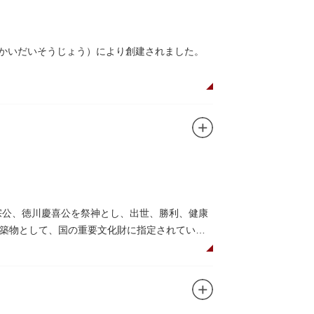
んかいだいそうじょう）により創建されました。
在は根本中堂をはじめ開山堂（両大師）、不忍
。戦火を免れた輪王寺門跡御本坊表門、徳川将
かれていることで有名。丸い形の松から不忍池
の有名寺院になぞらえて上野の山に数多くの堂
自ら彫ったと伝えられる秘仏です。徳川歴代将
宗公、徳川慶喜公を祭神とし、出世、勝利、健康
築物として、国の重要文化財に指定されていま
して国内外からの参拝者で賑わうスポットで
日光東照宮までお参りに行けない江戸の人々の
れることもあるので、拝観を申し込んでみては