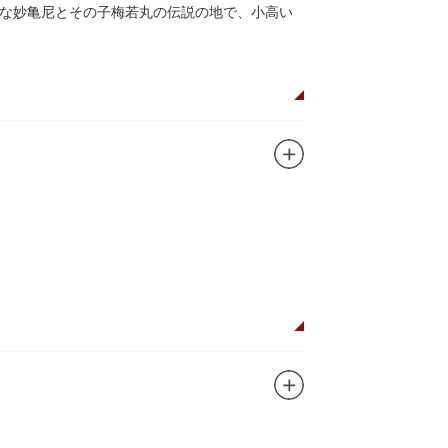
な妙亀尼とその子梅若丸の伝説の地で、小高い
。妙亀塚は「梅若伝説」にちなんだ名称です。
都から奥州へつれて行かれる途中、重い病にか
隅田川岸で里人から梅若の死を知らされ、髪を
います。
刻まれており、区内でも古いものです。しかし
この妙亀塚と相対するものと考えられていま
ガンに掲げ、IPを軸に玩具、ガシャポン、カー
ターテインメントをお届けしています。