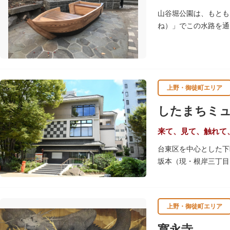
山谷堀公園は、もとも
ね）」でこの水路を通
谷堀はすべて埋め立て
ます。
上野・御徒町エリア
したまちミ
来て、見て、触れて
台東区を中心とした下
坂本（現・根岸三丁目
め、下町地域の歴史や
きるしたまち情報コー
上野・御徒町エリア
寛永寺