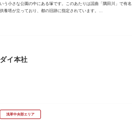
いう小さな公園の中にある塚です。このあたりは謡曲「隅田川」で有名
供養塔が立っており、都の旧跡に指定されています。
、かつて浅茅ヶ原と呼ばれた原野で、近くを奥州街道が通じていました
時代、吉田少将惟房の子・梅若が、信夫藤太という人買いにさらわれ、
世を去りました。我が子を探し求めてはるばるこの地まで来た母親は、
庵を結んだ、という説話です。謡曲『隅田川』はこの伝説をもとにして
れています。この板碑には「弘安十一年戊子五月二十二日孝子敬白」と
は、明らかではありません。
ダイ本社
木母寺（墨田区堤通）境内には梅若にちなむ梅若塚（都旧跡）があり、
に創業し、「夢・クリエイション～楽しいときを創る企業～を企業スロー
、アパレル、日用雑貨など、お客さまの身近で楽しんでいただけるエン
浅草中央部エリア