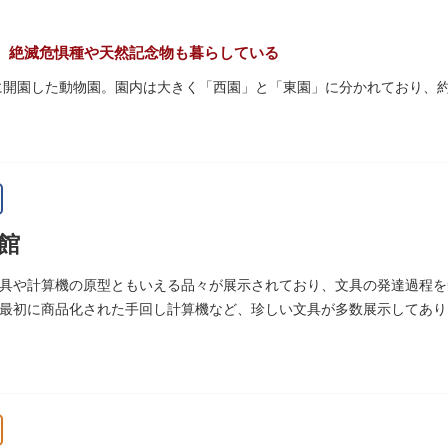
量限定のお守りや御朱印も授与されているので要チェック。手塚治虫の
。絶滅危惧種や天然記念物も暮らしている
初に開園した動物園。園内は大きく「西園」と「東園」に分かれており、約3
珍しい、豊かな緑に溢れたエリアです。トラ、ゾウなどが住む森エリア
あるシーンが目撃できることもあります。国指定重要文化財の「旧寛永寺
」などの歴史的建造物も見どころです。
名所としても知られる風光明媚な「不忍池」のほとりに位置する区域。
館
して話題のハシビロコウなどユニークな種も見られます。
ぷ」では、小動物を間近で観察することを通じて、命の大切さや生きも
具や計算機の原型ともいえる品々が展示されており、文具の発達過程を
最初に商品化された手回し計算機など、珍しい文具が多数展示してあり
空いてきたら、園内にいくつかあるフードショップで休憩しましょう。
ツが食べられます。オリジナルグッズを取り扱うギフトショップも必見