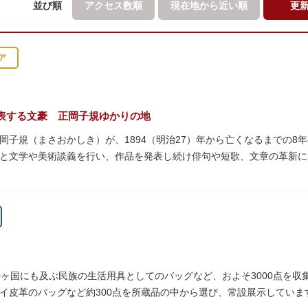
並び順
アクセス数順
現在地から
近い順
更
ア
表する文豪 正岡子規ゆかりの地
岡子規（まさおかしき）が、1894（明治27）年から亡くなるまでの8
と文学や美術談義を行い、作品を発表し続け俳句や短歌、文章の革新
呼び寄せ、結核に苦しみながらも34歳で亡くなるまで精力的に文学作
年の空襲で焼失しましたが、その5年後、当時の間取りのまま再建され、現
となっています。
ていた「病牀六尺の間」などを復元しており、明治の暮らしだけでなく
より大切に維持・保存されています。
0ヶ国にも及ぶ民族の生活用具としてのバッグなど、およそ3000点を
イ皮革のバッグなど約300点を所蔵品の中から選び、常設展示していま