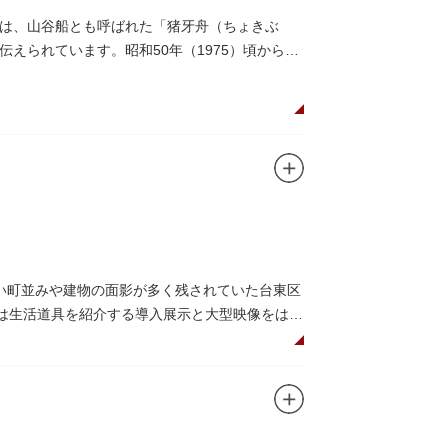
は、山谷船とも呼ばれた「猪牙舟（ちょきぶ
えられています。昭和50年（1975）頃から山
には、猪牙舟についての説明板も設置されてい
い町並みや建物の面影が多く残されていた台東区
階は生活道具を紹介する導入展示と大型映像をはじ
展示室と、道具や玩具を体験し、調べることがで