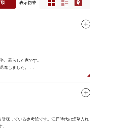
新順
表示切替
年半、暮らした家です。
に邁進しました。
品を創作し続けた場所でもあります。
在の庵は東京都指定史跡として明治の雰囲気が体
創作の様子を偲ぶことができます。現在、一般
収集所蔵している参考館です。江戸時代の煙草入れ
す。