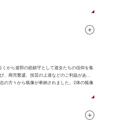
古くから遊郭の総鎮守として遊女たちの信仰を集
び、商売繁盛、技芸の上達などのご利益がある
志の方々から狐像が奉納されました。2体の狐像
せます。毎年5月の例祭では神輿渡御が行われ、
われています。