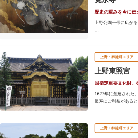
歴史の重みを今に伝
上野公園一帯に広がる
江戸時代には、現在の
池辯天堂、上野大仏（
軍霊廟勅額門など重要
上野・御徒町エリア
清水観音堂の舞台前に
辯天堂を見下ろす風流
上野東照宮
東叡山（とうえいざん
国指定重要文化財。
舎が建立されました。
1627年に創建され
軍の祈祷寺と菩提寺を
長寿にご利益があると
す。春は牡丹・桜、秋
す。
上野・御徒町エリア
贅沢に金箔が使われた
ために建てられたそう