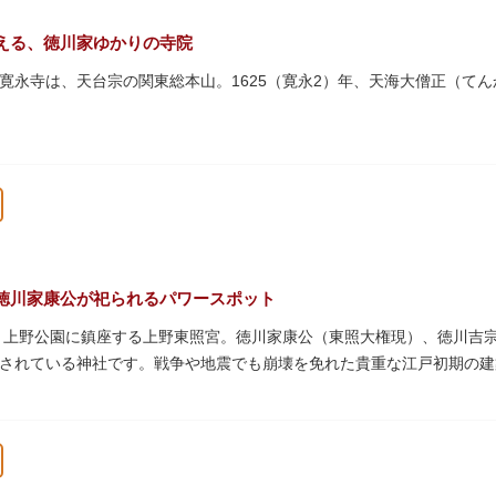
える、徳川家ゆかりの寺院
寛永寺は、天台宗の関東総本山。1625（寛永2）年、天海大僧正（て
上野公園一帯が寛永寺の境内でしたが、上野戦争でその多くを焼失。現
パゴダ）、輪王殿などの建造物が上野公園とその周辺に点在しています
文化財も多く有し、歴史の重みを今に伝える寺院です。
復元された「月の松」は、浮世絵師歌川広重の「名所江戸百景」にも描
な景観は、絶好のフォトスポットとなっています。
）という山号は、東の「比叡山延暦寺」を意味しており、比叡山や京都
徳川家康公が祀られるパワースポット
本尊は薬師瑠璃光如来（やくしるりこうにょらい）で、伝教大師最澄が
た、上野公園に鎮座する上野東照宮。徳川家康公（東照大権現）、徳川吉
兼ね、御霊廟には6名の将軍が埋葬されています。
されている神社です。戦争や地震でも崩壊を免れた貴重な江戸初期の建
は紅葉やダリア展、お正月は初詣や冬ぼたん鑑賞の地として、年間を通
豪華絢爛な金色殿（社殿）などの建造物は、三代将軍・徳川家光公が、
。社殿内部は文化財保護のため通常は非公開ですが、特別公開が実施さ