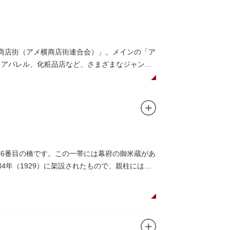
メ横商店街（アメ横商店街連合会）」。メインの「ア
、アパレル、化粧品店など、さまざまなジャンル
みながら目玉商品や特価品を探せるのが魅力の
仕切りであったのに対して、アメ横は満州から
（飴屋通り）」と呼ばれるように。反対側のJR
第6番目の橋です。この一帯には幕府の御米蔵があ
リカ通り）」と呼ばれるようになりました。こ
4年（1929）に架設されたもので、親柱には馬