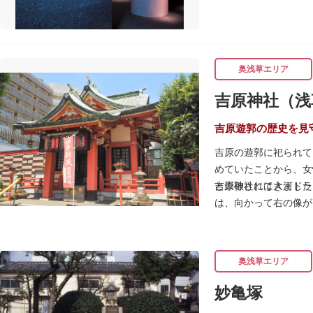
奥浅草エリア
吉原神社（浅
吉原遊郭の歴史を見
吉原の遊郭に祀られて
めていたことから、女
と崇敬されてきました
吉原神社には大河ドラ
は、向かって右の像が
春になると逢初桜（あ
威勢の良い掛け声とと
吉原弁財天は浅草名所
奥浅草エリア
妙亀塚