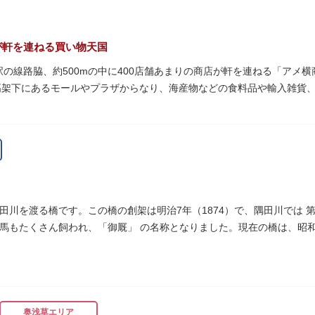
が軒を連ねる買い物天国
町駅の線路脇、約500mの中に400店舗あまりの商店が軒を連ねる「ア
高架下にあるモールやプラザからなり、海産物などの食料品や輸入雑貨
います。活気ある呼び込みが飛び交うなかで、店員さんとの会話も楽し
りは風物詩にもなっています。
物資が底をついた第二次世界大戦後にできた闇市。多くの闇市が的屋の
り連合会を結成。出店を統制し、商店街が形成されました。
ぐ南に発生した闇市は、飴を販売する屋台があったことから「アメヤ横丁
田川を渡る橋です。この橋の創架は明治7年（1874）で、隅田川では 
リカ進駐軍の放出物資を販売する店ができたので「アメリカ横丁（アメ
馬もたくさん飼われ、「御厩」 の名称となりました。現在の橋は、昭和
され、今の「アメ横」になったと言われています。
細工が組み込まれています。
奥浅草エリア