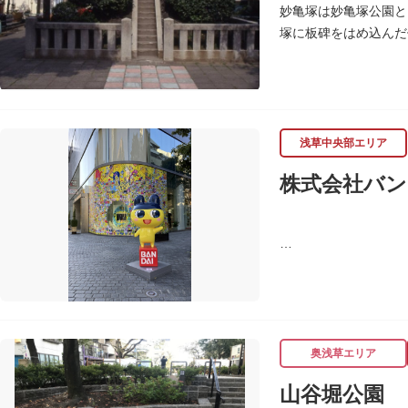
妙亀塚は妙亀塚公園と
塚に板碑をはめ込んだ
この妙亀塚のある地は
「梅若伝説」とは平安
かりこの地に捨てられ
おろして妙亀尼と称し
塚の上には板碑が祀ら
浅草中央部エリア
妙亀塚と板碑との関係
株式会社バン
なお、隅田川の対岸、
す。
バンダイは1950年
ド、菓子・食品・食玩
奥浅草エリア
山谷堀公園