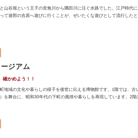
と山谷堀という王子の音無川から隅田川に注ぐ水路でした。江戸時代に
って遊郭の吉原へ遊びに行くことが、ぜいたくな遊びとして流行したと伝
られて暗渠となり、細長い公園として生まれ変わりました。山谷堀公園
ュージアム
、確かめよう！！
町地域の文化や暮らしの様子を後世に伝える博物館です。1階では、古
）を舞台に、昭和30年代の下町の風情や暮らしを再現しています。2
出来事をたどることのできる資料を展示しています。また3階には企画
ナーがあります。