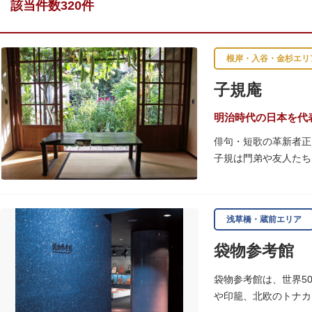
該当件数320件
根岸・入谷・金杉エリ
子規庵
明治時代の日本を代
俳句・短歌の革新者正
子規は門弟や友人たち
故郷松山より母と妹を
1945（昭和20）
浅草橋・蔵前エリア
感できる魅力的な空間
袋物参考館
子規が病室兼書斎にし
のボランティア団体に
袋物参考館は、世界5
や印籠、北欧のトナカ