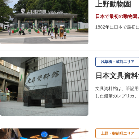
上野動物園
いかがでしょうか。
授与所では、期間・数
日本で最初の動物園
よ。
1882年に日本で最
「東園」は、都心では
では、水浴びなど迫力
に再建された「閑々亭
浅草橋・蔵前エリア
一方「西園」は、蓮の
日本文具資料
イや“動かない鳥”と
子ども動物園「すてっ
文具資料館は、筆記用
います。
した鉛筆のレプリカ、
歩き疲れたり、お腹が
可愛いフードやスイー
上野・御徒町エリア