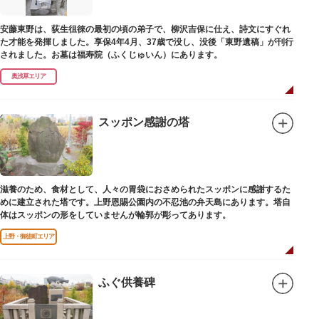
安藤東野は、荻生徂徠の最初の頃の弟子で、柳沢吉保に仕え、詩文にすぐれ
た才能を発揮しました。享保4年4月、37歳で没し、没後「東野遺稿」が刊行
されました。お墓は福寿院（ふくじゅいん）にあります。
奥浅草エリア
スッポン感謝の塔
滋養のため、食材として、人々の胃袋におさめられたスッポンに感謝するた
めに建立された塔です。上野恩賜公園内の不忍池の弁天島にあります。塔自
体はスッポンの形をしていませんが輪郭が彫ってあります。
上野・御徒町エリア
ふぐ供養碑