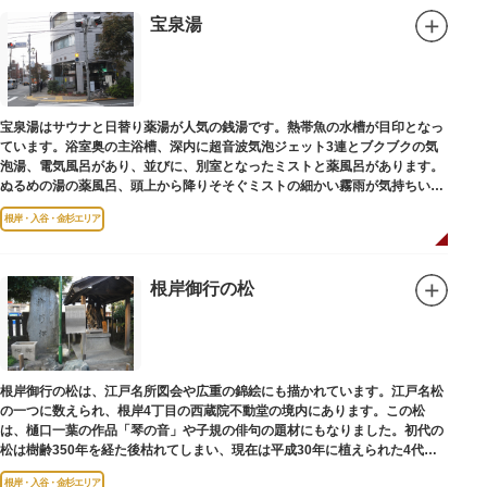
宝泉湯
宝泉湯はサウナと日替り薬湯が人気の銭湯です。熱帯魚の水槽が目印となっ
ています。浴室奥の主浴槽、深内に超音波気泡ジェット3連とブクブクの気
泡湯、電気風呂があり、並びに、別室となったミストと薬風呂があります。
ぬるめの湯の薬風呂、頭上から降りそそぐミストの細かい霧雨が気持ちいい
と評判です。
根岸・入谷・金杉エリア
根岸御行の松
根岸御行の松は、江戸名所図会や広重の錦絵にも描かれています。江戸名松
の一つに数えられ、根岸4丁目の西蔵院不動堂の境内にあります。この松
は、樋口一葉の作品「琴の音」や子規の俳句の題材にもなりました。初代の
松は樹齢350年を経た後枯れてしまい、現在は平成30年に植えられた4代目
の松になります。
根岸・入谷・金杉エリア