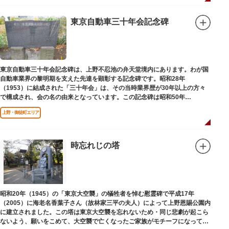
東京自動車三十年会記念碑
東京自動車三十年会記念碑は、上野不忍池の弁天堂境内にあります。わが国
自動車業界の黎明期を支えた先達を顕彰する記念碑です。昭和28年
（1953）に結成された「三十年会」は、その当時業界歴が30年以上の方々
で構成され、会の名の由来となっています。この記念碑は昭和50年
（1975）に同会が建立しました。
上野・御徒町エリア
時忘れじの塔
昭和20年（1945）の「東京大空襲」の犠牲者を悼む慰霊碑で平成17年
（2005）に海老名香葉子さん（故林家三平の夫人）によって上野恩賜公園内
に建立されました。この塔は東京大空襲を忘れないため・同じ悲劇が起こら
ないよう、願いをこめて、大空襲で亡くなったご家族がモチーフになってい