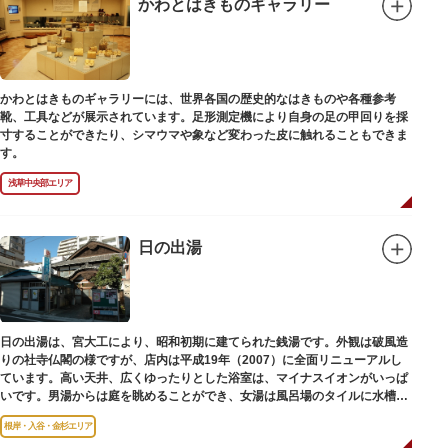
かわとはきものギャラリー
かわとはきものギャラリーには、世界各国の歴史的なはきものや各種参考
靴、工具などが展示されています。足形測定機により自身の足の甲回りを採
寸することができたり、シマウマや象など変わった皮に触れることもできま
す。
浅草中央部エリア
日の出湯
日の出湯は、宮大工により、昭和初期に建てられた銭湯です。外観は破風造
りの社寺仏閣の様ですが、店内は平成19年（2007）に全面リニューアルし
ています。高い天井、広くゆったりとした浴室は、マイナスイオンがいっぱ
いです。男湯からは庭を眺めることができ、女湯は風呂場のタイルに水槽が
はめ込まれ、可愛い金魚が泳いでいます。
根岸・入谷・金杉エリア