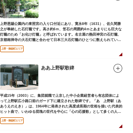
上野恩賜公園内の東照宮の入り口付近にあり、寛永8年（1631）、佐久間勝
之が奉納した石灯籠です。高さ約6ｍ、笠石の周囲約4ｍとあまりにも巨大な
灯籠のため「お化け灯籠」と呼ばれています。名古屋の熱田神宮の石灯籠、
京都南禅寺の大石灯籠と合わせて日本三大石灯籠のひとつに数えられていま
す。
上野・御徒町エリア
ああ上野駅歌碑
平成15年（2003）に、集団就職で上京した中小企業経営者ら有志団体によ
って上野駅広小路口前のガード下に建立された歌碑です。「あゝ上野駅（あ
あうえのえき）」は、1964年に発表された高度成長期の世相を描いた代表的
ヒット曲で、いわゆる団塊の世代を中心に「心の応援歌」として多くの人々
に勇気と感動を与えました。
上野・御徒町エリア