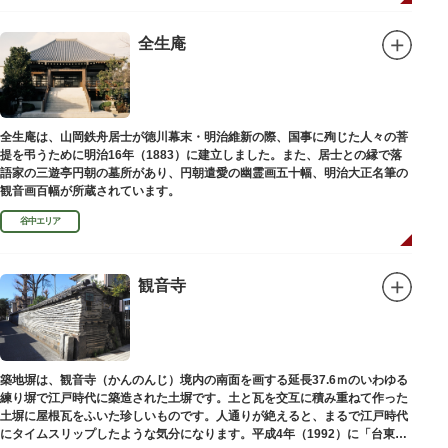
全生庵
全生庵は、山岡鉄舟居士が徳川幕末・明治維新の際、国事に殉じた人々の菩
提を弔うために明治16年（1883）に建立しました。また、居士との縁で落
語家の三遊亭円朝の墓所があり、円朝遣愛の幽霊画五十幅、明治大正名筆の
観音画百幅が所蔵されています。
谷中エリア
観音寺
築地塀は、観音寺（かんのんじ）境内の南面を画する延長37.6ｍのいわゆる
練り塀で江戸時代に築造された土塀です。土と瓦を交互に積み重ねて作った
土塀に屋根瓦をふいた珍しいものです。人通りが絶えると、まるで江戸時代
にタイムスリップしたような気分になります。平成4年（1992）に「台東区