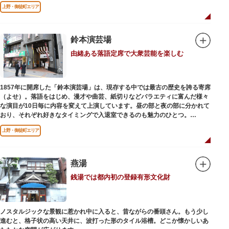
用していましたが、参詣者が増えたことから橋がかけられました。不忍池の
上野・御徒町エリア
どこからでも参拝できるように、八角形の建物になったと言われ、7月から8
月にかけては、不忍池の蓮が咲き、極楽浄土を連想させる光景が広がりま
す。
鈴本演芸場
ご本尊である辯才天は、音楽と芸能の守り神として広く信仰され、
由緒ある落語定席で大衆芸能を楽しむ
「辯”財”天」とも書くことから、金運上昇といったご利益もあると言われて
います。辯才天は琵琶を持った姿で知られていますが、不忍池辯天堂の辯才
天は、8本の腕に煩悩を破壊する武器をお持ちになっている「八臂辯才天
（はっぴべんざいてん）」。9月に行われる「巳成金（みなるかね）大祭」
1857年に開席した「鈴本演芸場」は、現存する中では最古の歴史を誇る寄席
で目にすることができます。
（よせ）。落語をはじめ、漫才や曲芸、紙切りなどバラエティに富んだ様々
不忍池辯天堂には、豊臣秀吉公が大切にしていたという伝説のある、谷中七
な演目が10日毎に内容を変えて上演しています。昼の部と夜の部に分かれて
福神とは別の「大黒天」も祀られています。
おり、それぞれ好きなタイミングで入退室できるのも魅力のひとつ。
上演中は飲食も可能です。おすすめは売店で購入できる、お箸で切れるやわ
上野・御徒町エリア
らかさで有名な「上野 井泉本店」のかつサンド。お弁当やお菓子を食べたり
ビールを飲みながら、演目をお楽しみください。
燕湯
銭湯では都内初の登録有形文化財
ノスタルジックな景観に惹かれ中に入ると、昔ながらの番頭さん。もう少し
進むと、格子状の高い天井に、波打った形のタイル浴槽。どこか懐かしいあ