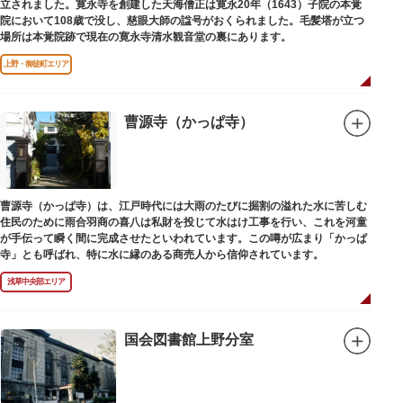
立されました。寛永寺を創建した天海僧正は寛永20年（1643）子院の本覚
院において108歳で没し、慈眼大師の諡号がおくられました。毛髪塔が立つ
場所は本覚院跡で現在の寛永寺清水観音堂の裏にあります。
上野・御徒町エリア
曹源寺（かっぱ寺）
曹源寺（かっぱ寺）は、江戸時代には大雨のたびに掘割の溢れた水に苦しむ
住民のために雨合羽商の喜八は私財を投じて水はけ工事を行い、これを河童
が手伝って瞬く間に完成させたといわれています。この噂が広まり「かっぱ
寺」とも呼ばれ、特に水に縁のある商売人から信仰されています。
浅草中央部エリア
国会図書館上野分室