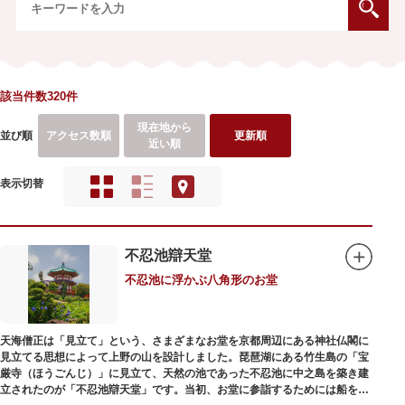
該当件数320件
現在地から
並び順
アクセス数順
更新順
近い順
表示切替
不忍池辯天堂
不忍池に浮かぶ八角形のお堂
天海僧正は「見立て」という、さまざまなお堂を京都周辺にある神社仏閣に
見立てる思想によって上野の山を設計しました。琵琶湖にある竹生島の「宝
厳寺（ほうごんじ）」に見立て、天然の池であった不忍池に中之島を築き建
立されたのが「不忍池辯天堂」です。当初、お堂に参詣するためには船を使