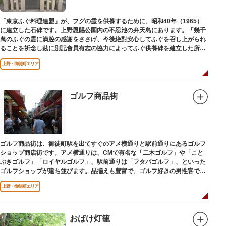
「東京ふぐ料理連盟」が、フグの霊を供養するために、昭和40年（1965）
に建立した石碑です。上野恩賜公園内の不忍池の弁天島にあります。「幾千
萬のふぐの霊に満腔の感謝をささげ、今後絶對安心してふぐを召し上がられ
ることを祈念し茲に別記會員有志の協力によってふぐ供養碑を建立した所以
であります」と刻まれています。
上野・御徒町エリア
ゴルフ商品街
ゴルフ商品街は、御徒町駅を出てすぐのアメ横通りと駅前通りにあるゴルフ
ショップ商店街です。アメ横通りは、CMで有名な「二木ゴルフ」や「こと
ぶきゴルフ」「ロイヤルゴルフ」、駅前通りは「フタバゴルフ」、といった
ゴルフショップが建ち並びます。品揃えも豊富で、ゴルフ好きの男性客で賑
わっています。
上野・御徒町エリア
おばけ灯籠