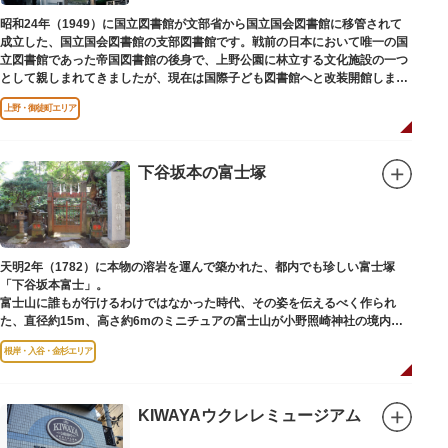
昭和24年（1949）に国立図書館が文部省から国立国会図書館に移管されて
成立した、国立国会図書館の支部図書館です。戦前の日本において唯一の国
立図書館であった帝国図書館の後身で、上野公園に林立する文化施設の一つ
として親しまれてきましたが、現在は国際子ども図書館へと改装開館しまし
た。
上野・御徒町エリア
下谷坂本の富士塚
天明2年（1782）に本物の溶岩を運んで築かれた、都内でも珍しい富士塚
「下谷坂本富士」。
富士山に誰もが行けるわけではなかった時代、その姿を伝えるべく作られ
た、直径約15m、高さ約6mのミニチュアの富士山が小野照崎神社の境内に
あります。
根岸・入谷・金杉エリア
一合目から順に十合目まで記されており、南無妙法と書かれた石碑や修験道
の開祖である役小角の像も残る等、神仏習合の名残が見て取れます。
先人の山守りの知恵によって今も当時の荘厳な姿を残していて、国の重要有
形民俗文化財に指定されています。
KIWAYAウクレレミュージアム
富士山に合わせて、お山開きが行われ、6月30日と1日には富士塚に登ること
ができます。