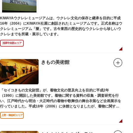
【Twitter】https://twitter.com/onoterupr
KIWAYAウクレレミュージアムは、ウクレレ文化の保存と継承を目的に平成
16年（2004）にKIWAYA社屋に創設されたミュージアムです。正式名称はウ
クレレミュージアム「樂」です。古今東西の歴史的なウクレレから珍しいウ
クレレまでを所蔵・展示しています。
浅草中央部エリア
きもの美術館
「セイコきもの文化財団」が、着物文化の普及向上を目的に平成2年
（1990）に開設した美術館です。着物に関する資料の収集・調査研究を行
い、江戸時代から明治・大正時代の着物や歌舞伎の舞台衣装など企画展示を
行っていました。平成18年（2006）に休館となりましたが、着物に関する
調査研究等は引き続き本財団で行っています。
上野・御徒町エリア
平成18年（2006）に休館