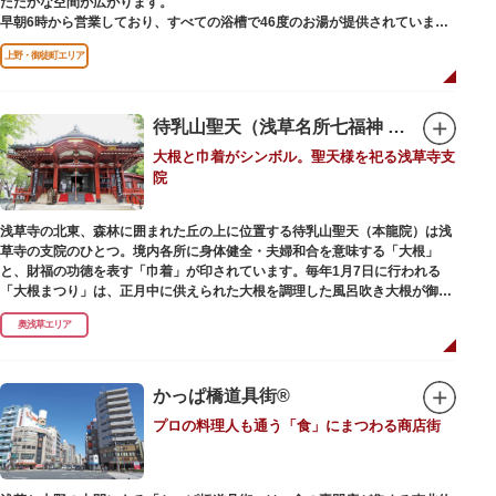
たたかな空間が広がります。
早朝6時から営業しており、すべての浴槽で46度のお湯が提供されていま
す。常連の方々を魅了するのは早朝のこの少し熱めの温度のお湯と昔ながら
上野・御徒町エリア
の懐かしさでしょうか。
店頭の屋根瓦や格子型天井等も昭和から引き継がれてきている歴史あるもの
です。お立ち寄りの際は、有形文化財に指定されたその景観も、ぜひゆった
りとご覧ください。
待乳山聖天（浅草名所七福神 毘沙門天）
大根と巾着がシンボル。聖天様を祀る浅草寺支
院
浅草寺の北東、森林に囲まれた丘の上に位置する待乳山聖天（本龍院）は浅
草寺の支院のひとつ。境内各所に身体健全・夫婦和合を意味する「大根」
と、財福の功徳を表す「巾着」が印されています。毎年1月7日に行われる
「大根まつり」は、正月中に供えられた大根を調理した風呂吹き大根が御神
酒とともに参拝者に振る舞われるイベント。聖天様のお下がりの大根をいた
奥浅草エリア
だくことで、心身健康のご利益があるそうです。
毎朝本堂で執り行われている「浴油祈祷（よくゆきとう）」は、聖天様を供
養する最高の祈祷法。心願成就の力があると考えられており、依頼すると7
かっぱ橋道具街®
日間毎朝祈祷していただけます。また、浅草名所七福神のひとつとしても知
プロの料理人も通う「食」にまつわる商店街
られ、毘沙門天が祀られています。