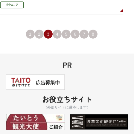
まちかど賞」を受賞しました。
谷中エリア
1
2
3
4
5
6
7
8
PR
お役立ちサイト
（外部サイトに遷移します）