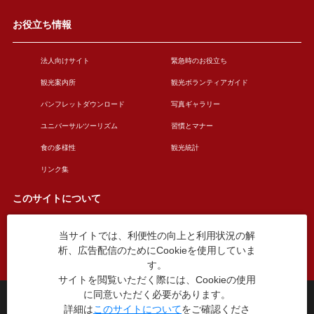
お役立ち情報
法人向けサイト
緊急時のお役立ち
観光案内所
観光ボランティアガイド
パンフレットダウンロード
写真ギャラリー
ユニバーサルツーリズム
習慣とマナー
食の多様性
観光統計
リンク集
このサイトについて
当サイトでは、利便性の向上と利用状況の解
このサイトについて
広告掲載について
析、広告配信のためにCookieを使用していま
お問い合わせ
す。
サイトを閲覧いただく際には、Cookieの使用
に同意いただく必要があります。
台東区役所観光課
詳細は
このサイトについて
をご確認くださ
〒110-8615 東京都台東区東上野4丁目5番6号