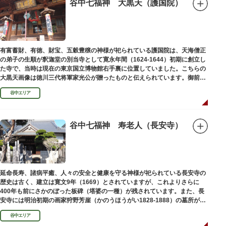
谷中七福神 大黒天（護国院）
有富蓄財、有徳、財宝、五穀豊穣の神様が祀られている護国院は、天海僧正
の弟子の生順が釈迦堂の別当寺として寛永年間（1624-1644）初期に創立し
た寺で、当時は現在の東京国立博物館右手裏に位置していました。こちらの
大黒天画像は徳川三代将軍家光公が贈ったものと伝えられています。御前立
の大黒天木像は台東区文化財に指定されています。
谷中エリア
谷中七福神 寿老人（長安寺）
延命長寿、諸病平癒、人々の安全と健康を守る神様が祀られている長安寺の
歴史は古く、建立は寛文9年（1669）とされていますが、これよりさらに
400年も前にさかのぼった板碑（塔婆の一種）が残されています。また、長
安寺には明治初期の画家狩野芳崖（かのうほうがい1828-1888）の墓所があ
ります。
谷中エリア