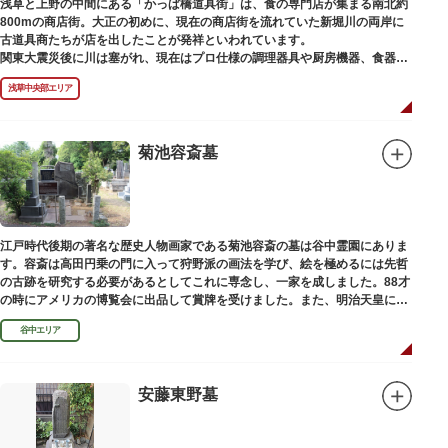
浅草と上野の中間にある「かっぱ橋道具街」は、食の専門店が集まる南北約
800mの商店街。大正の初めに、現在の商店街を流れていた新堀川の両岸に
古道具商たちが店を出したことが発祥といわれています。
関東大震災後に川は塞がれ、現在はプロ仕様の調理器具や厨房機器、食器、
包材、調理衣装など「食」にまつわる約170軒の専門店が集まる個性的な専
浅草中央部エリア
門商店街として賑わいを見せています。もちろん、ほとんどのお店が小売に
も対応。家庭の調理用具を購入したい人や観光客にもおすすめです。食品サ
ンプル作り体験ができるお店もありますよ。
菊池容斎墓
毎年、道具の日である10月9日前後に開催される「かっぱ橋道具まつり」で
は、各店舗がおすすめ商品や掘り出しものを販売。また、年ごとに異なる
様々な催しものも行われます。
江戸時代後期の著名な歴史人物画家である菊池容斎の墓は谷中霊園にありま
す。容斎は高田円乗の門に入って狩野派の画法を学び、絵を極めるには先哲
の古跡を研究する必要があるとしてこれに専念し、一家を成しました。88才
の時にアメリカの博覧会に出品して賞牌を受けました。また、明治天皇に
「日本画史」の称を賜りました。
谷中エリア
安藤東野墓