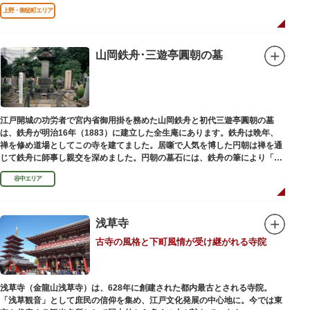
る平和祈念母子像・時計塔です。
上野・御徒町エリア
山岡鉄舟･三遊亭圓朝の墓
江戸開城の功労者で宮内省御用掛を務めた山岡鉄舟と初代三遊亭圓朝の墓
は、鉄舟が明治16年（1883）に建立した全生庵にあります。鉄舟は晩年、
禅を修め道場としてこの寺を建てました。居噺で人気を博した円朝は禅を通
じて鉄舟に師事し親交を深めました。円朝の墓石には、鉄舟の筆により「三
遊亭円朝無舌居士」とあります。
谷中エリア
浅草寺
古寺の風格と下町風情が受け継がれる寺院
浅草寺（金龍山浅草寺）は、628年に創建された都内最古とされる寺院。
「浅草観音」として庶民の信仰を集め、江戸文化発展の中心地に。今では東