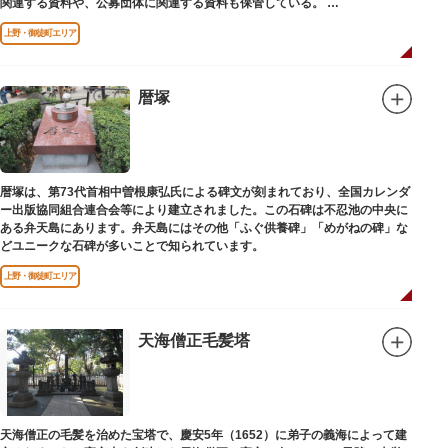
関連する資料や、公募団体に関連する資料も保管している。
（画像提供：東京都美術館）
上野・御徒町エリア
暦塚
暦塚は、第73代首相中曽根康弘氏による碑文が刻まれており、全国カレンダ
ー出版協同組合連合会等により建立されました。この石碑は不忍池の中央に
ある弁天島にあります。弁天島にはその他「ふぐ供養碑」「めがねの碑」な
どユニークな石碑が多いことで知られています。
上野・御徒町エリア
天海僧正毛髪塔
天海僧正の毛髪を治めた宝塔で、慶安5年（1652）に弟子の義海によって建