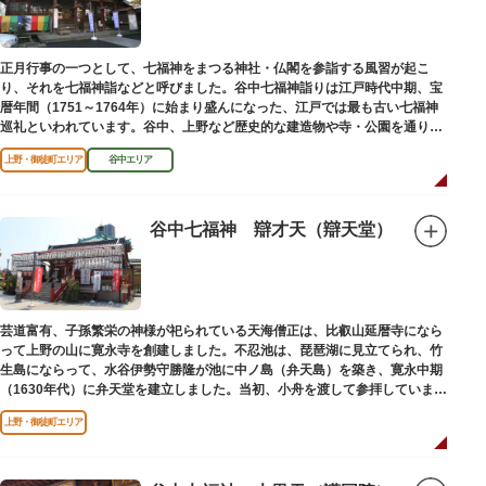
正月行事の一つとして、七福神をまつる神社・仏閣を参詣する風習が起こ
り、それを七福神詣などと呼びました。谷中七福神詣りは江戸時代中期、宝
暦年間（1751～1764年）に始まり盛んになった、江戸では最も古い七福神
巡礼といわれています。谷中、上野など歴史的な建造物や寺・公園を通りな
がら、ゆっくりと一日散策が楽しめるコースになっています。
上野・御徒町エリア
谷中エリア
谷中七福神 辯才天（辯天堂）
芸道富有、子孫繁栄の神様が祀られている天海僧正は、比叡山延暦寺になら
って上野の山に寛永寺を創建しました。不忍池は、琵琶湖に見立てられ、竹
生島にならって、水谷伊勢守勝隆が池に中ノ島（弁天島）を築き、寛永中期
（1630年代）に弁天堂を建立しました。当初、小舟を渡して参拝していまし
たが、後に橋が架けられました。
上野・御徒町エリア