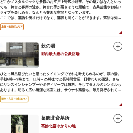
どこかノスタルジックな景観のお江戸上野広小路亭。その魅力はなんといっ
ても、舞台と客席の近さ。舞台に手が届きそうな距離で、古典芸能やお笑い
ライブを楽しめる、なんとも贅沢な空間となっています。
ここでは、落語や漫才だけでなく、講談も聞くことができます。落語は知っ
ているけど講談ってなんだろう？と思われた方も、ぜひ一度お江戸上野広小
上野・御徒町エリア
路亭をのぞいてみませんか？
萩の湯
都内最大級の公衆浴場
ひとっ風呂浴びたいと思ったタイミングでそれを叶えられるのが、萩の湯。
早朝6時～9時まで、11時～25時までと長時間営業、日替わりの薬湯、さら
にリンスインシャンプーやボディソープは無料、そしてタオルのレンタルも
あります。明るく広い清潔な浴室には、サウナや薬湯も。毎月発行されてい
る萩の湯だよりで薬湯の予定を確認すれば、お好みの薬湯を楽しめます。
根岸・入谷・金杉エリア
また併設されたレストラン、食事処こもれびではおいしい食事だけでなく、
たくさんの種類の飲み物やおつまみが。昼からでも晩酌セットの注文がで
き、明るい時間の一杯も最高です。好きな時間にお風呂に入り、お風呂の前
後これまた好きなタイミングで、おいしい食事をいただき、心も体も整えて
葛飾北斎墓所
日々の生活を支えてくれる空間です。
葛飾北斎ゆかりの地