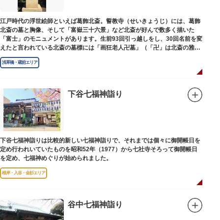
江戸時代の浮世絵師といえば葛飾北斎。誓教寺（せいきょうじ）には、葛飾
北斎の墓と胸像、そして「富嶽三十六景」など北斎が好んで数多く描いた
「富士」のモニュメントがあります。生前93回引っ越しをし、30回名前を変
えたと言われている北斎の墓標には「画狂老人卍墓」（「卍」は北斎の雅号
の一つ）とあり、辞世の句が刻まれています。毎年命日の4月18日には「北
浅草橋・蔵前エリア
斎忌」が開かれ、法要が営まれます。
下谷七福神詣り
下谷七福神詣りは比較的新しい七福神詣りで、それまでは個々に御開帳日を
定め行われいていたものを昭和52年（1977）から七社寺そろって御開帳日
を定め、七福神めぐりが始められました。
根岸・入谷・金杉エリア
谷中七福神詣り