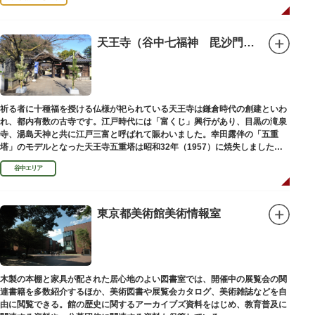
天王寺（谷中七福神 毘沙門天）
祈る者に十種福を授ける仏様が祀られている天王寺は鎌倉時代の創建といわ
れ、都内有数の古寺です。江戸時代には「富くじ」興行があり、目黒の滝泉
寺、湯島天神と共に江戸三富と呼ばれて賑わいました。幸田露伴の「五重
塔」のモデルとなった天王寺五重塔は昭和32年（1957）に焼失しました
が、その跡地は今も谷中霊園に残っています。
谷中エリア
東京都美術館美術情報室
木製の本棚と家具が配された居心地のよい図書室では、開催中の展覧会の関
連書籍を多数紹介するほか、美術図書や展覧会カタログ、美術雑誌などを自
由に閲覧できる。館の歴史に関するアーカイブズ資料をはじめ、教育普及に