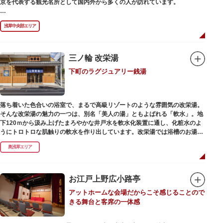
京を代表する観光名所として国内外から多くの人が訪れています。
浅草の象徴とも言える「雷門（風雷神門）」は、高さ3.9mの大提灯と風神雷
浅草中央部エリア
神像が安置された浅草寺の総門。本堂前には2体の仁王尊像が並ぶ山門「宝
蔵門」が建ち、参拝客を堂々と迎えてくれます。本堂前には、邪気を払うご
利益があるといわれる常香炉（じょうこうろ）が鎮座。参拝前に煙を浴びて
身を清めましょう。「観音堂」とも呼ばれる本堂にはご本尊の聖観世音菩薩
三ノ輪 改栄湯
が祀られており、毎日定時に法要が執り行われています。
下町のラグジュアリー銭湯
境内の歴史ある建造物も必見です。ひと際目立つ五重塔、国指定重要文化財
の二天門、浅草名所七福神のひとつ・大黒天が祀られた影向堂（ようごうど
う）など、悠久の時に思いを馳せて見学をお楽しみください。
落ち着いた色合いの浴室で、まるで高級リゾートのような雰囲気の改栄湯。
日没後はライトアップされ、朱塗りの建物がより一層鮮やかに浮かび上がり
そんな改栄湯の魅力の一つは、別名「美人の湯」ともよばれる「軟水」。地
ます。昼間は約90店舗が軒を連ねる仲見世のお店も閉まり、シャッターに描
下120ｍから汲み上げたまろやかな井戸水を軟水化装置に通し、化粧水のよ
かれた「浅草絵巻」を楽しめるのも夜の醍醐味。撮影スポットやデートスポ
うにトロトロな肌触りの軟水を作り出しています。改栄湯では浴槽のお湯か
ットにもおすすめです。昼間と比べて人が少なくゆっくり巡れるので、足を
らカランのお湯まですべてが軟水。お風呂上がりにはお肌しっとり、髪の毛
運んでみてはいかがでしょうか。
奥浅草エリア
さらさらになれることまちがいなしです。お風呂の種類も多く、高濃度浸透
炭酸泉、シルキーバス、ジェットバス、サウナなど気分によって様々なお風
呂を楽しめます。
そしてお風呂上がりには、キンキンに冷えた生ビールやレモンサワーで乾杯
お江戸上野広小路亭
するもよし、改栄湯名物こだわりの生乳ソフトクリームを食べるのもよし、
アットホームな会場だからこそ感じることので
どの年代の方々も、身も心も温まる幸せな空間となっています。オリジナル
きる舞台と客席の一体感
グッズの販売もありますのでお立ち寄りの際にはぜひ覗いてみてください
ね。