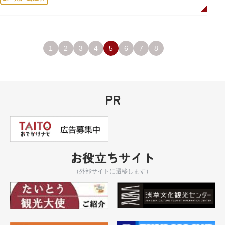
1
2
3
4
5
6
7
8
PR
お役立ちサイト
（外部サイトに遷移します）