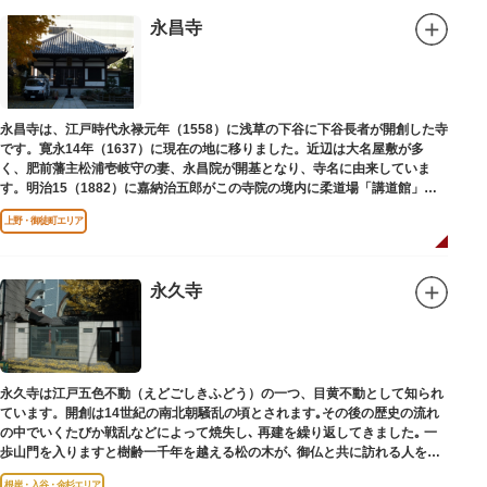
永昌寺
永昌寺は、江戸時代永禄元年（1558）に浅草の下谷に下谷長者が開創した寺
です。寛永14年（1637）に現在の地に移りました。近辺は大名屋敷が多
く、肥前藩主松浦壱岐守の妻、永昌院が開基となり、寺名に由来していま
す。明治15（1882）に嘉納治五郎がこの寺院の境内に柔道場「講道館」を
設立しました。
上野・御徒町エリア
永久寺
永久寺は江戸五色不動（えどごしきふどう）の一つ、目黄不動として知られ
ています。開創は14世紀の南北朝騒乱の頃とされます｡その後の歴史の流れ
の中でいくたびか戦乱などによって焼失し､ 再建を繰り返してきました｡ 一
歩山門を入りますと樹齢一千年を越える松の木が､ 御仏と共に訪れる人を静
かに迎えています｡
根岸・入谷・金杉エリア