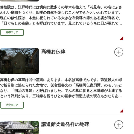
修性院は、江戸時代には境内に数多くの草木を植えて「花見寺」の名にふさ
わしい庭園をつくり、四季の自然を楽しむことができたといわれています。
現在の修性院は、本堂に祀られている大きな布袋尊の徳のある姿が有名で、
「日ぐらしの布袋」とも呼ばれています。見とれているうちに日が暮れてし
まった、という言い伝えです。
谷中エリア
高橋お伝碑
高橋お伝の墓碑は谷中霊園にあります。本名は高橋でんです。強盗殺人の罪
で斬首刑に処せられた女性で、仮名垣魯文の「高橋阿伝夜刃譚」のモデルと
なり、「明治の毒婦」と呼ばれました。でんの墓に参ると三味線が上達する
という評判があり、三味線を習うひとの墓参が伝逝去後の現在もかなりある
といわれています。
谷中エリア
講道館柔道発祥の地碑