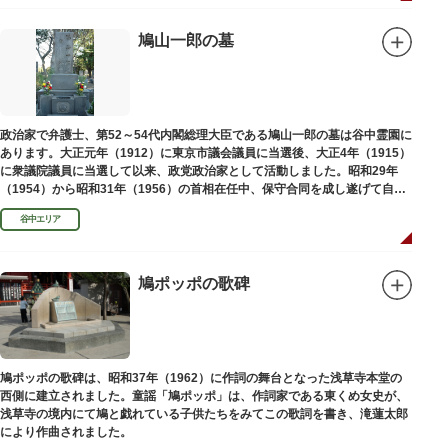
鳩山一郎の墓
政治家で弁護士、第52～54代内閣総理大臣である鳩山一郎の墓は谷中霊園に
あります。大正元年（1912）に東京市議会議員に当選後、大正4年（1915）
に衆議院議員に当選して以来、政党政治家として活動しました。昭和29年
（1954）から昭和31年（1956）の首相在任中、保守合同を成し遂げて自由
民主党の初代総裁となり、日本とソビエト連邦の国交回復を実現しました。
谷中エリア
鳩ポッポの歌碑
鳩ポッポの歌碑は、昭和37年（1962）に作詞の舞台となった浅草寺本堂の
西側に建立されました。童謡「鳩ポッポ」は、作詞家である東くめ女史が、
浅草寺の境内にて鳩と戯れている子供たちをみてこの歌詞を書き、滝蓮太郎
により作曲されました。