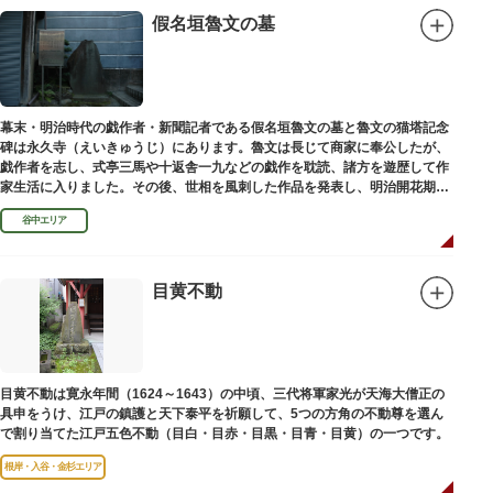
假名垣魯文の墓
幕末・明治時代の戯作者・新聞記者である假名垣魯文の墓と魯文の猫塔記念
碑は永久寺（えいきゅうじ）にあります。魯文は長じて商家に奉公したが、
戯作者を志し、式亭三馬や十返舎一九などの戯作を耽読、諸方を遊歴して作
家生活に入りました。その後、世相を風刺した作品を発表し、明治開花期の
花形作家となりました。墓石には、聖観音を線刻した板碑がはめ込まれてい
谷中エリア
ます。
目黄不動
目黄不動は寛永年間（1624～1643）の中頃、三代将軍家光が天海大僧正の
具申をうけ、江戸の鎮護と天下泰平を祈願して、5つの方角の不動尊を選ん
で割り当てた江戸五色不動（目白・目赤・目黒・目青・目黄）の一つです。
根岸・入谷・金杉エリア