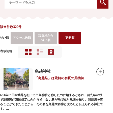
該当件数320件
現在地から
並び順
アクセス数順
更新順
近い順
表示切替
鳥越神社
「鳥越祭」は蔵前の初夏の風物詩
651年に日本武尊を祀って白鳥神社と称したのに始まるとされ、前九年の役
で源義家が東国鎮定に向かう折、白い鳥が飛び立ち浅瀬を知り、隅田川を渡
ることができたことから、その名を鳥越大明神と改めたと伝えられる神社で
す。