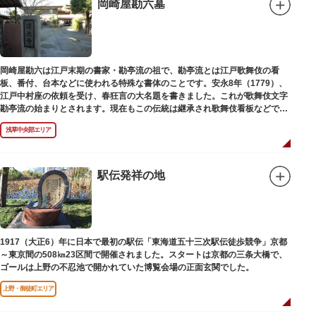
岡崎屋勘六墓
岡崎屋勘六は江戸末期の書家・勘亭流の祖で、勘亭流とは江戸歌舞伎の看
板、番付、台本などに使われる特殊な書体のことです。安永8年（1779）、
江戸中村座の依頼を受け、春狂言の大名題を書きました。これが歌舞伎文字
勘亭流の始まりとされます。現在もこの伝統は継承され歌舞伎看板などで使
われています。 お墓は清光寺（せいこうじ）境内にあります。
浅草中央部エリア
駅伝発祥の地
1917（大正6）年に日本で最初の駅伝「東海道五十三次駅伝徒歩競争」京都
～東京間の508㎞23区間で開催されました。スタートは京都の三条大橋で、
ゴールは上野の不忍池で開かれていた博覧会場の正面玄関でした。
上野・御徒町エリア