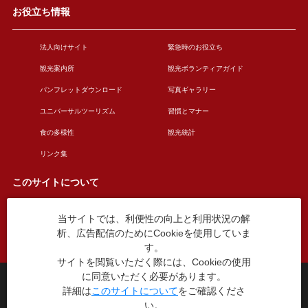
お役立ち情報
法人向けサイト
緊急時のお役立ち
観光案内所
観光ボランティアガイド
パンフレットダウンロード
写真ギャラリー
ユニバーサルツーリズム
習慣とマナー
食の多様性
観光統計
リンク集
このサイトについて
当サイトでは、利便性の向上と利用状況の解
このサイトについて
広告掲載について
析、広告配信のためにCookieを使用していま
お問い合わせ
す。
サイトを閲覧いただく際には、Cookieの使用
に同意いただく必要があります。
台東区役所観光課
詳細は
このサイトについて
をご確認くださ
〒110-8615 東京都台東区東上野4丁目5番6号
い。
TEL：03-5246-1151