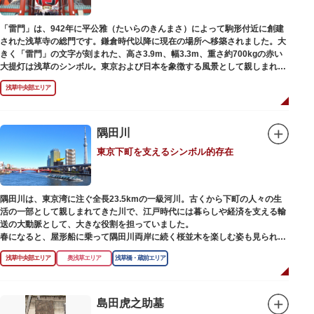
「雷門」は、942年に平公雅（たいらのきんまさ）によって駒形付近に創建
された浅草寺の総門です。鎌倉時代以降に現在の場所へ移築されました。大
きく「雷門」の文字が刻まれた、高さ3.9m、幅3.3m、重さ約700kgの赤い
大提灯は浅草のシンボル。東京および日本を象徴する風景として親しまれ、
フォトスポットとしても国内外の観光客を魅了し続けています。
浅草中央部エリア
提灯の底部に施された見事な龍の彫刻や、門の北側（風神雷神の背後）に安
置されている浅草寺の護法善神「天龍像」と「金龍像」も見どころ。正式名
称の「風雷神門」は、門の左右に立つ2体の彫像、風神像と雷神像に由来し
ます。日没から23時頃までは雷門や浅草寺がライトアップされ、昼間とは違
隅田川
った荘厳な雰囲気に包まれます。
東京下町を支えるシンボル的存在
何度も焼失と再建を繰り返し、現在の雷門は1960年に松下電器産業（現パナ
ソニック）の松下幸之助氏の寄進により再建されたものです。
隅田川は、東京湾に注ぐ全長23.5kmの一級河川。古くから下町の人々の生
活の一部として親しまれてきた川で、江戸時代には暮らしや経済を支える輸
送の大動脈として、大きな役割を担っていました。
春になると、屋形船に乗って隅田川両岸に続く桜並木を楽しむ姿も見られ、
東京スカイツリーとのコラボレーションも、まさに絵になる光景です。ま
浅草中央部エリア
奥浅草エリア
浅草橋・蔵前エリア
た、毎年7月の最終土曜日に開催される「隅田川花火大会」は、東京の夏の
風物詩になっており、こちらも多くの見物客でにぎわいます。
川沿いには「隅田川テラス」と呼ばれる遊歩道も整備されています。心地よ
島田虎之助墓
い風に吹かれながら、緑化が施された遊歩道で散歩やジョギングを楽しんだ