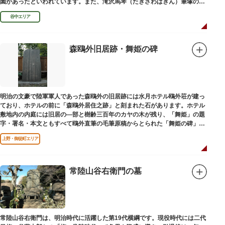
園があったといわれています。また、滝沢馬琴（たきざわばきん）筆塚の碑
があります。
谷中エリア
森鴎外旧居跡・舞姫の碑
明治の文豪で陸軍軍人であった森鴎外の旧居跡には水月ホテル鴎外荘が建っ
ており、ホテルの前に「森鴎外居住之跡」と刻まれた石があります。ホテル
敷地内の内庭には旧居の―部と樹齢三百年のカヤの木が残り、「舞姫」の題
字・署名・本文ともすべて鴎外直筆の毛筆原稿からとられた「舞姫の碑」の
文学碑も建っています。
上野・御徒町エリア
常陸山谷右衛門の墓
常陸山谷右衛門は、明治時代に活躍した第19代横綱です。現役時代には二代