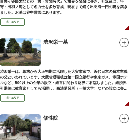
目梅ヶ谷藤太郎との「梅・常陸時代」で角界を隆盛に導き、引退後は、年
寄・出羽ノ海として名力士を多数育成、現在まで続く出羽海一門の礎を築き
ました。お墓は谷中霊園にあります。
谷中エリア
渋沢栄一墓
渋沢栄一は、幕末から大正初期に活躍した大実業家で、近代日本の資本主義
の父といわれています。大蔵省退職後は第一国立銀行や東京ガス、帝国ホテ
ルなど、500以上の企業の設立・経営に関わり財界に君臨しました。経済界
引退後は教育家としても活躍し、商法講習所（一橋大学）などの設立に参画
しました。お墓は谷中霊園にあります。
谷中エリア
修性院