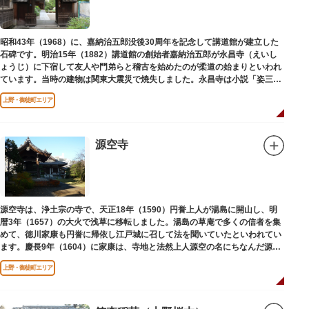
昭和43年（1968）に、嘉納治五郎没後30周年を記念して講道館が建立した
石碑です。明治15年（1882）講道館の創始者嘉納治五郎が永昌寺（えいし
ょうじ）に下宿して友人や門弟らと稽古を始めたのが柔道の始まりといわれ
ています。当時の建物は関東大震災で焼失しました。永昌寺は小説「姿三四
郎」に登場する隆昌寺のモデルでもあります。
上野・御徒町エリア
源空寺
源空寺は、浄土宗の寺で、天正18年（1590）円誉上人が湯島に開山し、明
暦3年（1657）の大火で浅草に移転しました。湯島の草庵で多くの信者を集
めて、徳川家康も円誉に帰依し江戸城に召して法を聞いていたといわれてい
ます。慶長9年（1604）に家康は、寺地と法然上人源空の名にちなんだ源空
寺の号を円誉に与えました。
上野・御徒町エリア