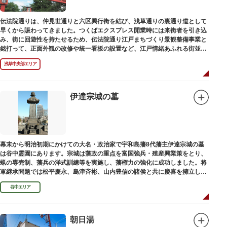
伝法院通りは、仲見世通りと六区興行街を結び、浅草通りの裏通り道として
早くから賑わってきました。つくばエクスプレス開業時には来街者を引き込
み、街に回遊性を持たせるため、伝法院通り江戸まちづくり景観整備事業と
銘打って、正面外観の改修や統一看板の設置など、江戸情緒あふれる街並み
を再現する景観整備を進めてきました。
浅草中央部エリア
伊達宗城の墓
幕末から明治初期にかけての大名・政治家で宇和島藩8代藩主伊達宗城の墓
は谷中霊園にあります。宗城は藩政の重点を富国強兵・殖産興業策をとり、
蝋の専売制、藩兵の洋式訓練等を実施し、藩権力の強化に成功しました。将
軍継承問題では松平慶永、島津斉彬、山内豊信の諸侯と共に慶喜を擁立し
（幕末の四賢候といわれます）幕政改革を志す一橋派の有力メンバーとなっ
谷中エリア
て活躍しました。
朝日湯