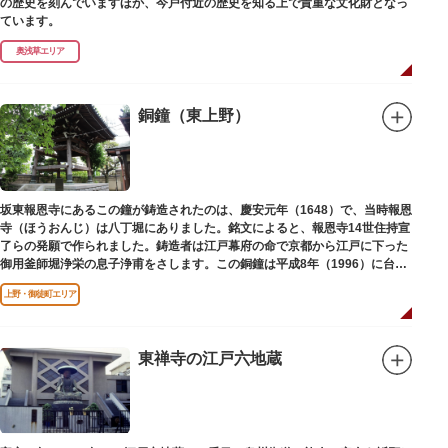
の歴史を刻んでいますほか、今戸付近の歴史を知る上で貴重な文化財となっ
ています。
奥浅草エリア
銅鐘（東上野）
坂東報恩寺にあるこの鐘が鋳造されたのは、慶安元年（1648）で、当時報恩
寺（ほうおんじ）は八丁堀にありました。銘文によると、報恩寺14世住持宣
了らの発願で作られました。鋳造者は江戸幕府の命で京都から江戸に下った
御用釜師堀浄栄の息子浄甫をさします。この銅鐘は平成8年（1996）に台東
区有形文化財として登載されました。
上野・御徒町エリア
東禅寺の江戸六地蔵