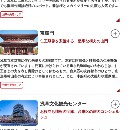
す。浅草には東京スカイツリーを眺められる場所が数多くありますが、なか
でも隅田公園は絶好のスポット。春は桜とスカイツリーの共演も人気です。
川沿いにある「隅田公園オープンカフェ」は、店舗の一部を屋外にした開放
浅草中央部エリア
的なカフェ・レストラン。綺麗な景色を眺めながら、コーヒー片手にのんび
りと過ごしても良いですね。また、クジラの滑り台が目印の「遊具広場」は
ブランコやアスレチックなどの遊具が設置された広場。子どもも思いっきり
身体を動かせます。
宝蔵門
仁王尊像を安置する、堅牢な構えの山門
隅田川橋梁に設置された全長約160mの「すみだリバーウォーク」は、東京
スカイツリーまでの最短距離ルートのひとつ。歩道橋の途中にあるガラス床
から隅田川を見下ろしたり、すぐ横を走る電車の迫力を楽しんだり、隅田川
散策にいかがでしょうか。
浅草寺本堂前に佇む朱塗りの2階建て門。左右に阿形像と吽形像の仁王尊像
が安置されています。門裏に掛けられている重さ約500kgの大わらじは、仁
王さまの力を表し魔除けとして伝わるもの。台東区の友好都市のひとつ、山
形県村山市の有志により奉納されました。また、小船町の大提灯や重厚感あ
ふれる吊灯篭も存在感を放ち、参拝客を迎えてくれます。
浅草中央部エリア
宝蔵門は、平安時代、武蔵守に任命された平公雅（たいらのきみまさ）によ
り、祈願成就の御礼として942年に建立されました。数度の火災を経て、現
在の門は1964年にホテルニューオオタニ創始者・大谷米太郎の寄進により本
浅草文化観光センター
瓦葺きで再建された（2007年チタン瓦に葺き替え）楼門です。上層部には仏
お役立ち情報の宝庫、台東区の旅のコンシェル
教の経典である『元版⼀切経（げんばんいっさいきょう）』や寺宝が収蔵さ
ジュ
れています。