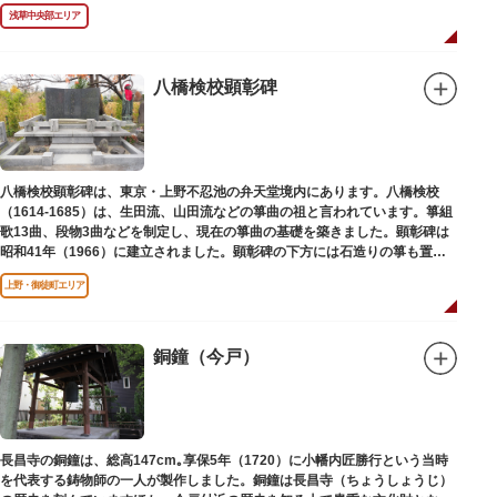
浅草中央部エリア
八橋検校顕彰碑
八橋検校顕彰碑は、東京・上野不忍池の弁天堂境内にあります。八橋検校
（1614-1685）は、生田流、山田流などの箏曲の祖と言われています。箏組
歌13曲、段物3曲などを制定し、現在の箏曲の基礎を築きました。顕彰碑は
昭和41年（1966）に建立されました。顕彰碑の下方には石造りの箏も置か
れています。
上野・御徒町エリア
銅鐘（今戸）
長昌寺の銅鐘は、総高147cm｡享保5年（1720）に小幡内匠勝行という当時
を代表する鋳物師の一人が製作しました。銅鐘は長昌寺（ちょうしょうじ）