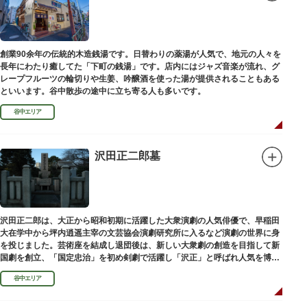
創業90余年の伝統的木造銭湯です。日替わりの薬湯が人気で、地元の人々を
長年にわたり癒してた「下町の銭湯」です。店内にはジャズ音楽が流れ、グ
レープフルーツの輪切りや生姜、吟醸酒を使った湯が提供されることもある
といいます。谷中散歩の途中に立ち寄る人も多いです。
谷中エリア
沢田正二郎墓
沢田正二郎は、大正から昭和初期に活躍した大衆演劇の人気俳優で、早稲田
大在学中から坪内逍遥主宰の文芸協会演劇研究所に入るなど演劇の世界に身
を投じました。芸術座を結成し退団後は、新しい大衆劇の創造を目指して新
国劇を創立、「国定忠治」を初め剣劇で活躍し「沢正」と呼ばれ人気を博し
ました。お墓は谷中霊園にあります。
谷中エリア