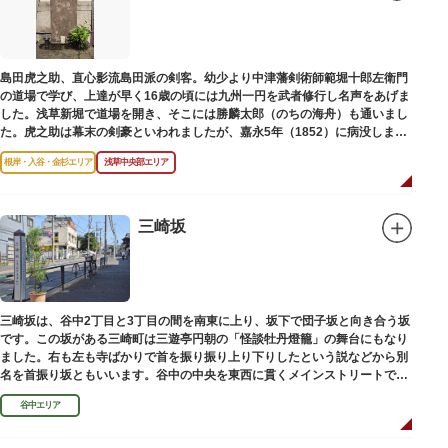
後は、オープンカフェでほっと一息つくのもおすすめです。
隅田川にかかる橋々も、それぞれ特徴的な形をしていて見応えは抜群。せっ
かくなら水上バスに乗船して、優雅に観察してみてはいかがでしょうか。
島田虎之助、直心影流島田派の剣客。幼少より中津藩剣術師範堀十郎左衛門
の道場で学び、上達が早く16歳の頃には九州一円を武者修行し名声をあげま
した。浅草新堀で道場を開き、そこには勝麟太郎（のちの海舟）も通いまし
た。虎之助は幕末の剣豪といわれましたが、嘉永5年（1852）に病没しまし
た。お墓は正定寺（しょうじょうじ）にあります。
根岸・入谷・金杉エリア
浅草中央部エリア
三崎坂
三崎坂は、谷中2丁目と3丁目の間を南東に上り、坂下で団子坂と向き合う坂
です。この坂がある三崎町は三遊亭円朝の「怪談牡丹燈籠」の舞台にもなり
ました。右も左も寺ばかりで首を振り振り上り下りしたという説などから別
名を首振り坂ともいいます。谷中の中央を東西に貫くメインストリートで
す。
谷中エリア