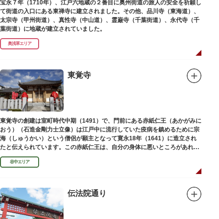
宝永７年（1710年）、江戸六地蔵の２番目に奥州街道の旅人の安全を祈願し
て街道の入口にある東禅寺に建立されました。その他、品川寺（東海道）、
太宗寺（甲州街道）、真性寺（中山道）、霊巌寺（千葉街道）、永代寺（千
葉街道）に地蔵が建立されていました。
奥浅草エリア
東覚寺
東覚寺の創建は室町時代中期（1491）で、門前にある赤紙仁王（あかがみに
おう）（石造金剛力士立像）は江戸中に流行していた疫病を鎮めるために宗
海（しゅうかい）という僧侶が願主となって寛永18年（1641）に造立され
たと伝えられています。この赤紙仁王は、自分の身体に悪いところがあれ
ば、仁王像の同じところに赤紙を貼ると病気が治ると信仰されています。
谷中エリア
伝法院通り