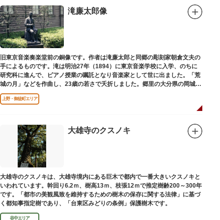
滝廉太郎像
旧東京音楽奏楽堂前の銅像です。作者は滝廉太郎と同郷の彫刻家朝倉文夫の
手によるものです。滝は明治27年（1894）に東京音楽学校に入学、のちに
研究科に進んで、ピアノ授業の嘱託となり音楽家として世に出ました。「荒
城の月」などを作曲し、23歳の若さで夭折しました。郷里の大分県の岡城趾
にも同じ像が置かれています。
上野・御徒町エリア
大雄寺のクスノキ
大雄寺のクスノキは、大雄寺境内にある巨木で都内で一番大きいクスノキと
いわれています。幹回り6.2ｍ、樹高13ｍ、枝張12ｍで推定樹齢200～300年
です。「都市の美観風致を維持するための樹木の保存に関する法律」に基づ
く都知事指定樹であり、「台東区みどりの条例」保護樹木です。
谷中エリア