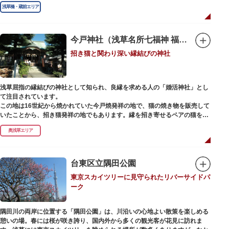
江戸時代までは三社の神社から成り、約2万坪の広大な敷地を所領していま
浅草橋・蔵前エリア
したが、天領からの米を収蔵する蔵や、大名屋敷などを建てるために没収さ
れ、現在の鳥越神社が残りました。
毎年6月上旬に行われる鳥越祭では、都内最大級を誇る千貫神輿（約4トン）
が氏子町内を渡御し、夜の宮入道中では、提灯に照らされた神輿が荘厳かつ
今戸神社（浅草名所七福神 福禄寿）
幻想的な光景をつくりだします。例年、数十万人の人出があり、多くの観客
招き猫と関わり深い縁結びの神社
で賑わう蔵前の初夏の風物詩になっています。
社務所では、社紋の七曜紋と月星紋がデザインされた御朱印帳の販売や、鳥
越祭の開催期間中は限定御朱印も頒布されます。
浅草屈指の縁結びの神社として知られ、良縁を求める人の「婚活神社」とし
て注目されています。
この地は16世紀から焼かれていた今戸焼発祥の地で、猫の焼き物を販売して
いたことから、招き猫発祥の地でもあります。縁を招き寄せるペアの猫をモ
チーフにした絵馬や御朱印帳も人気です。
奥浅草エリア
1063（康平6）年、時の奥羽鎮守府源頼朝・義家父子が祈願し鎌倉の鶴ヶ丘
と浅草今戸とに京都の石清水八幡を勧請して創建されました。境内には、幕
末に活躍した新選組沖田総司の終焉の地の碑も佇んでいます。また、浅草名
台東区立隅田公園
所七福神の福禄寿が祀られており、七福神詣りの参拝客でも賑わうスポット
東京スカイツリーに見守られたリバーサイドパ
です。
ーク
隅田川の両岸に位置する「隅田公園」は、川沿いの心地よい散策を楽しめる
憩いの場。春には桜が咲き誇り、国内外から多くの観光客が花見に訪れま