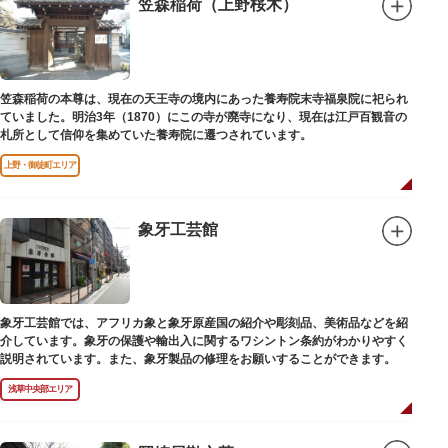
笠森稲荷（上野桜木）
笠森稲荷の本尊は、現在の天王寺の境内にあった養寿院末寺福泉院に祀られ
ていました。明治3年（1870）にこの寺が廃寺になり、現在は江戸百観音の
札所として信仰を集めていた養寿院に遷つされています。
上野・御徒町エリア
象牙工芸館
象牙工芸館では、アフリカ象と象牙原産国の紹介や彫刻品、美術品などを紹
介しています。象牙の保護や輸出入に関するワシントン条約がわかりやすく
説明されています。また、象牙製品の修理をお願いすることができます。
浅草中央部エリア