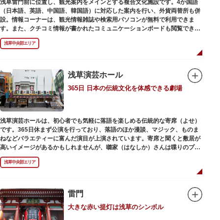
浅草雷門前に位置し、観光案内をメインとする複合文化施設です。4か国語
（日本語、英語、中国語、韓国語）に対応した案内を行い、外貨両替所も併
設。情報コーナーは、観光情報雑誌や検索用パソコンが無料で利用できま
す。また、クチコミ情報が書かれたコミュニケーションボードも閲覧できる
ので、とっておきの旅のヒントを得られるかも。多目的スペースでは、映像
浅草中央部エリア
を活用し台東区のみどころやイベント、歴史、文化を紹介。通常、イスが配
備されているので休憩場所としても利用できます。
ここを訪れたなら、8階の展望テラスも必見です。雷門から浅草寺へと続く
仲見世や、隅田川や東京スカイツリーも一望できるビュースポットとなって
浅草演芸ホール
います。
365日 日本の伝統文化を体感できる劇場
浅草の街並みに溶け込む平屋を重ねたようなおしゃれな外観は、日本を代表
する建築家・隈研吾氏によるデザイン。木の温もりあふれる空間は、初めて
日本を訪れる海外ツーリストにも優しい印象を与えています。
浅草演芸ホールは、初心者でも気軽に落語を楽しめる伝統的な寄席（よせ）
です。365日休まず公演を行っており、落語のほか漫談、マジック、ものま
ねなどバラエティーに富んだ演目が上演されています。寄席と聞くと敷居が
高いイメージがあるかもしれませんが、囃家（はなしか）さんは喋りのプ
ロ。すぐに巧みな話芸に引き込まれ、予備知識が無くても楽しめます。
浅草中央部エリア
ホール内で飲食できるのも魅力のひとつ。売店でお弁当やお菓子を買ってゆ
っくり番組を楽しんではいかがでしょう。数々の著名な落語家やお笑い芸人
を輩出した笑いの殿堂で、昔ながらの下町文化を体感してみてください。
雷門
大きな赤い提灯は浅草のシンボル