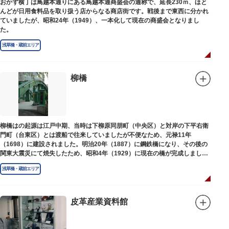
おかず横丁は鳥越本通りにある鳥越本通商盛会の通称で、延長230ｍ、ほと
んどが日用食料品を取り扱う店からなる商店街です。戦後まで東西に分かれ
ていましたが、昭和24年（1949）、一本化して現在の商盛会となりまし
た。
浅草橋・蔵前エリア
柳橋
柳橋はの起源は江戸中期、当時は下柳原同朋町（中央区）と対岸の下平右衛
門町（台東区）とは渡船で往来していましたが不便なため、元禄11年
（1698）に建設されました。明治20年（1887）に鋼鉄橋になり、その後の
関東大震災にて焼失したため、昭和4年（1929）に現在の橋が完成しまし
た。
浅草橋・蔵前エリア
皮革産業資料館