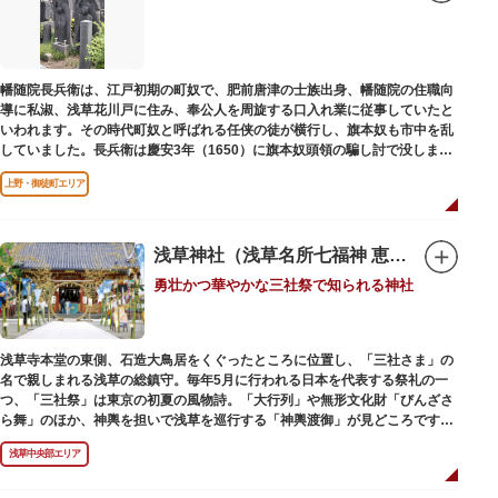
幡随院長兵衛は、江戸初期の町奴で、肥前唐津の士族出身、幡随院の住職向
導に私淑、浅草花川戸に住み、奉公人を周旋する口入れ業に従事していたと
いわれます。その時代町奴と呼ばれる任侠の徒が横行し、旗本奴も市中を乱
していました。長兵衛は慶安3年（1650）に旗本奴頭領の騙し討で没しまし
た。お墓は源空寺（げんくうじ）にあります。
上野・御徒町エリア
浅草神社（浅草名所七福神 恵比須）
勇壮かつ華やかな三社祭で知られる神社
浅草寺本堂の東側、石造大鳥居をくぐったところに位置し、「三社さま」の
名で親しまれる浅草の総鎮守。毎年5月に行われる日本を代表する祭礼の一
つ、「三社祭」は東京の初夏の風物詩。「大行列」や無形文化財「びんざさ
ら舞」のほか、神輿を担いで浅草を巡行する「神輿渡御」が見どころです。
町を練り歩く担ぎ手たちの威勢良い掛け声が響き渡り、浅草の町がまつり一
浅草中央部エリア
色に染まります。
6月の「夏越し（なごし）の大祓」では、茅草で作られた輪の中（茅の輪）