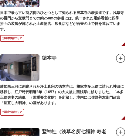
日本で最も古い商店街のひとつとして知られる浅草寺の表参道です。浅草寺
の雷門から宝蔵門までの約250mの参道には、統一された電飾看板に四季
折々の装飾が施された土産物店、飲食店などが石畳の上で軒を連ねていま
す。
人形焼や手焼きせんべいをはじめ、団子や揚げまんじゅう、雷おこしなどの
浅草中央部エリア
銘菓、和傘や扇子など伝統工芸品も並び、歩いているだけで浅草らしさを感
じる場所です。江戸文化を感じる粋な商品の数々は、海外からの観光客にも
人気。商品が作られる様子がわかる実演販売の店もあり、焼き立て、作り立
ての味を堪能できるのも魅力。下町っ子の威勢の良い売り声が飛び交うな
徳本寺
か、お気に入りのお土産探しをお楽しみください。
愛知県三河に創建された浄土真宗の徳本寺は、檀家本多正信に請われ神田に
移転し、江戸時代明暦3年（1657）の大火後に西浅草に移りました。「本多
正信夫妻の絵像」（国重要文化財）を所蔵し、境内には佐野善左衛門政言
「世直し大明神」の墓があります。
浅草中央部エリア
鷲神社（浅草名所七福神 寿老人）