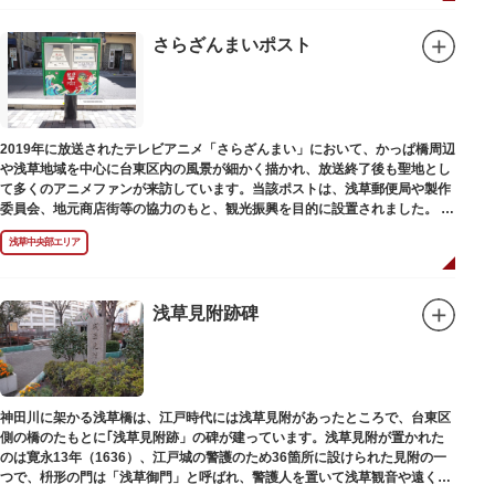
さらざんまいポスト
2019年に放送されたテレビアニメ「さらざんまい」において、かっぱ橋周辺
や浅草地域を中心に台東区内の風景が細かく描かれ、放送終了後も聖地とし
て多くのアニメファンが来訪しています。当該ポストは、浅草郵便局や製作
委員会、地元商店街等の協力のもと、観光振興を目的に設置されました。
<「さらざんまい」監督の幾原邦彦氏のコメント>
浅草中央部エリア
「実在する風景を舞台として制作したキャラクターたちが、このような形で
地域の方々にも受け入れていただけて大変嬉しいです。聖地巡礼のシンボル
としていただければスタッフ一同、幸いです。」
浅草見附跡碑
設置年月日:令和3年3月10日
神田川に架かる浅草橋は、江戸時代には浅草見附があったところで、台東区
側の橋のたもとに｢浅草見附跡」の碑が建っています。浅草見附が置かれた
のは寛永13年（1636）、江戸城の警護のため36箇所に設けられた見附の一
つで、枡形の門は「浅草御門」と呼ばれ、警護人を置いて浅草観音や遠くは