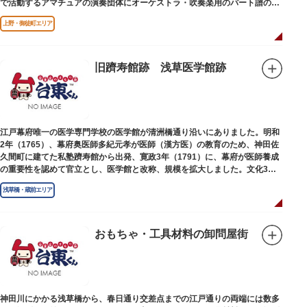
で活動するアマチュアの演奏団体にオーケストラ・吹奏楽用のパート譜の館
外貸出も行っています。
上野・御徒町エリア
旧躋寿館跡 浅草医学館跡
江戸幕府唯一の医学専門学校の医学館が清洲橋通り沿いにありました。明和
2年（1765）、幕府奥医師多紀元孝が医師（漢方医）の教育のため、神田佐
久間町に建てた私塾躋寿館から出発、寛政3年（1791）に、幕府が医師養成
の重要性を認めて官立とし、医学館と改称、規模を拡大しました。文化3年
（1806）、大火に遭い焼失しましたが、同年に旧向柳原一丁目に移転、再建
浅草橋・蔵前エリア
されました。
敷地は約7千平方メートル、代々多紀家がその監督に当たり、天保14年
（1843）には寄宿舎を設けて全寮制とし、広く一般からも入学を許可し、子
弟育成をはかるなど、江戸時代後期から明治維新に至る日本の医学振興に貢
おもちゃ・工具材料の卸問屋街
献しました。
※現在、この場所に「旧躋寿館跡 浅草医学館跡」に関する案内板や説明版
等は設置されておりません。
神田川にかかる浅草橋から、春日通り交差点までの江戸通りの両端には数多