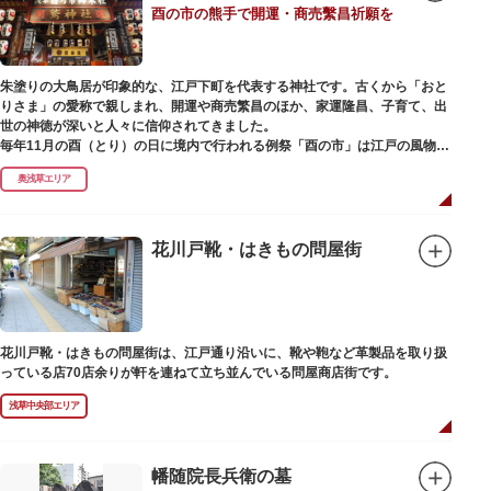
酉の市の熊手で開運・商売繫昌祈願を
朱塗りの大鳥居が印象的な、江戸下町を代表する神社です。古くから「おと
りさま」の愛称で親しまれ、開運や商売繁昌のほか、家運隆昌、子育て、出
世の神徳が深いと人々に信仰されてきました。
毎年11月の酉（とり）の日に境内で行われる例祭「酉の市」は江戸の風物詩
として有名。福をかきこむと言われる熊手をはじめ八ツ頭芋、お多福の面な
奥浅草エリア
ど、色とりどりの縁起物を買い求める人たちで賑わいます。樋口一葉の代表
作『たけくらべ』や他の文学作品にもこの酉の市が数多く登場することか
ら、いかに地域に根付いた催し物だったかが伺い知れます。
花川戸靴・はきもの問屋街
なでる場所によって異なるご利益を授かるといわれる「なでおかめ」も人
気。ふっくらとした優しい顔立ちのおかめは「お多福」とも言われ、福が多
く幸せを招く女性の象徴という事から長年親しまれる縁起物です。
ご祭神としては天日鷲命（あめのひわしのみこと）と日本武尊（やまとたけ
花川戸靴・はきもの問屋街は、江戸通り沿いに、靴や鞄など革製品を取り扱
るのみこと）の他、浅草名所七福神のひとつとしても知られ、寿老人が祀ら
っている店70店余りが軒を連ねて立ち並んでいる問屋商店街です。
れています。
浅草中央部エリア
幡随院長兵衛の墓