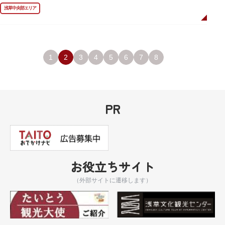
像が左右に祀られていました。
浅草中央部エリア
しかし、1868年（明治元年）に明治政府が発令した神仏分離令により、仏教
寺院である浅草寺には、この2柱の神さまの像を祀ることができなくなりま
した。そこで、浅草寺はこの2柱の像を浅草神社に遷座し、代わりに鎌倉の
鶴岡八幡宮にあった仏教の守護神である広目天（こうもくてん）と持国天
（じこくてん）の像を二天門に安置。これに伴い、正式名称が随身門から二
天門に変更されました。
1
2
3
4
5
6
7
8
その後、第二次世界大戦により2柱の像は焼失。現在は、上野の寛永寺（か
んえいじ）の四代将軍徳川家綱霊廟にあった持国天と増長天（ぞうちょうて
ん）の像が祀られています。持国天と増長天は、四天王と呼ばれる仏さまと
して知られていますが、四天王は仏教の守護神であることから武装した姿。
どちらも、鎌倉時代以降に流行した複数の木材を組み合わせる技法「寄木
PR
造」により造られています。
お役立ちサイト
（外部サイトに遷移します）