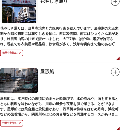
花やしき通り
花やしき通りは、浅草寺境内と六区興行街を結んでいます。最盛期の大正末
期から昭和初期には花やしきを軸に、西に凌雲閣、南にはひょうたん池があ
り、終日遊山客の往来で賑わいました。大正7年には沿道に露店が許可さ
れ、現在でも衣裳屋や用品店、飲食店が多く、浅草寺境内まで趣のある町並
みが続いています。
浅草中央部エリア
屋形船
屋形船は、江戸時代の末頃に始まった船遊びで、水の流れや川面を渡る風と
ともに料理を味わいながら、川岸の風景や夜景を肌で感じることができま
す。屋形船には乗合船と貸切船があり、浅草橋や柳橋をはじめ月島、浜松町
などの発着場から、隅田川をはじめお台場などを周遊するコースがありま
す。
浅草中央部エリア