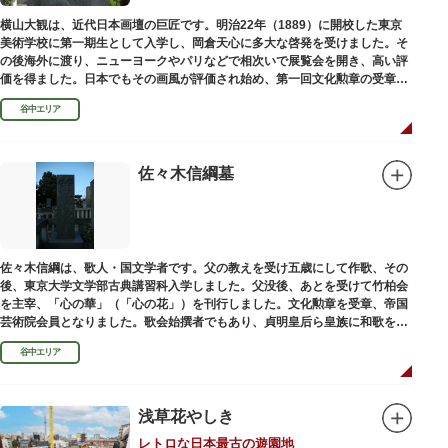
横山大観は、近代日本画壇の巨匠です。明治22年（1889）に開校した東京
美術学校に第一期生として入学し、岡倉天心に多大な啓発を受けました。そ
の後海外に渡り、ニューヨークやパリなどで相次いで展覧会を開き、高い評
価を得ました。日本でもその画風が評価され始め、第一回文化勲章の受章者
となりました。お墓は谷中霊園にあります。
谷中エリア
佐々木信綱墓
佐々木信綱は、歌人・国文学者です。父の教えを受け五歳にして作歌、その
後、東京大学文学部古典講習科入学しました。父没後、あとを受けて竹柏会
を主宰、「心の華」（「心の花」）を刊行しました。文化勲章を受章、帝国
芸術院会員となりました。歌会始撰者でもあり、貞明皇后ら皇族に和歌を指
導しました。そのお墓は谷中霊園にあります。
谷中エリア
浅草花やしき
レトロな日本最古の遊園地