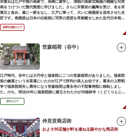
宋紫石は江戸中期の画家で、長崎に遊学し、清朝の画家沈南蘋の精緻な写実
画をうけついだ熊代熊斐に学びました。さらに宋紫岩の薫陶を受け、名を宋
紫石と改め、遂に一家をなし、江戸に帰って、大いに南蘋派を流布させた名
匠です。南蘋派は日本の伝統画に写実の思想を再覚醒せしめた近代日本画壇
の源流です。お墓は徳本寺（とくほんじ）境内にあります。
浅草中央部エリア
笠森稲荷（谷中）
江戸時代、谷中には大円寺と福泉院に二つの笠森稲荷がありました。福泉院
前の鍵屋という水茶屋にいたのが江戸で評判の美人お仙です。幕末の上野戦
争で福泉院焼失し廃寺になり笠森稲荷は寛永寺の子院養寿院に移転しまし
た。のち、明治26年に福泉院跡に建立されたのが功徳林寺（くどくりんじ）
で、明治末期には稲荷社が祀られました。
谷中エリア
仲見世商店街
およそ90店舗が軒を連ねる賑やかな商店街