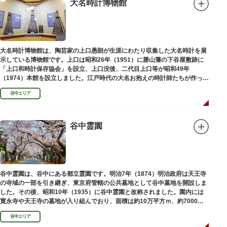
大名時計博物館
大名時計博物館は、陶芸家の上口愚朗が生涯にわたり収集した大名時計を展
示している博物館です。上口は昭和26年（1951）に勝山藩の下谷屋敷跡に
「上口和時計保存協会」を設立、上口没後、二代目上口等が昭和49年
（1974）本館を設立しました。江戸時代の大名お抱えの時計師たちが作った
櫓時計、台時計、枕時計などが並びます。
谷中エリア
谷中霊園
谷中霊園は、谷中にある都立霊園です。明治7年（1874）明治政府は天王寺
の寺域の一部を引き継ぎ、東京府管轄の公共墓地として谷中墓地を開設しま
した。その後、昭和10年（1935）に谷中霊園と改称されました。園内には
寛永寺や天王寺の墓地が入り組んでおり、面積は約10万平方ｍ、約7000基
の墓が並んでいます。園内を通る「さくら通り」は桜の名所となっていま
谷中エリア
す。