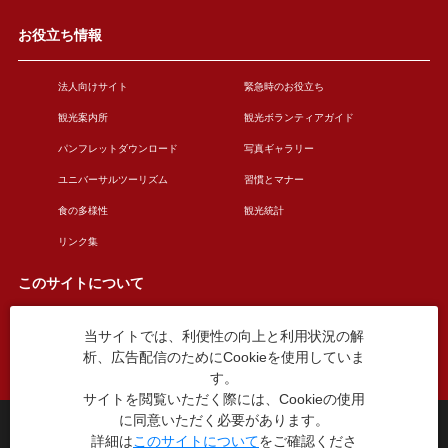
お役立ち情報
法人向けサイト
緊急時のお役立ち
観光案内所
観光ボランティアガイド
パンフレットダウンロード
写真ギャラリー
ユニバーサルツーリズム
習慣とマナー
食の多様性
観光統計
リンク集
このサイトについて
当サイトでは、利便性の向上と利用状況の解
このサイトについて
広告掲載について
析、広告配信のためにCookieを使用していま
お問い合わせ
す。
サイトを閲覧いただく際には、Cookieの使用
に同意いただく必要があります。
台東区役所観光課
詳細は
このサイトについて
をご確認くださ
〒110-8615 東京都台東区東上野4丁目5番6号