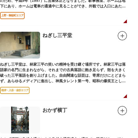
のため、平成9年（1997）に営業休止となりました。駅事務室、ホームは地
下にあり、ホームは電車の通過中に見ることができ、外観では入口にあたる
建物を見ることができます。
上野・御徒町エリア
ねぎし三平堂
ねぎし三平堂は、林家三平の笑いの精神を受け継ぐ場所です。林家三平は落
語家の名門に生まれながら、それまでの古典落語に飽き足らず、殻を大きく
破った三平落語を創り上げました。自由闊達な話芸は、寄席だけにとどまら
ず、あらゆるメディアに進出し、神風タレント第一号、昭和の爆笑王とし
て、いつまでも日本人の心に残っています。
根岸・入谷・金杉エリア
おかず横丁