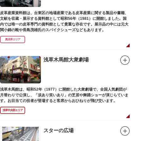
皮革産業資料館は、台東区の地場産業である皮革産業に関する製品や書籍、
文献を収蔵・展示する資料館として昭和56年（1981）に開館しました。国
内では唯一の皮革専門の資料館として貴重な存在です。展示品の中には元大
関小錦の靴や長島茂雄氏のスパイクシューズなどもあります。
奥浅草エリア
浅草木馬館大衆劇場
浅草木馬館は、昭和52年（1977）に開館した大衆劇場で、全国人気劇団が
月替わりで公演し、「涙あり笑いあり」の芝居や舞踊ショーが演じらていま
す。お目当ての役者が登場すると客席からおひねりが飛び交います。
浅草中央部エリア
スターの広場