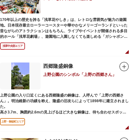
170年以上の歴史を誇る「浅草花やしき」は、レトロな雰囲気が魅力の遊園
地。日本現存最古ローラーコースターや華やかなメリーゴーランドといった
昔ながらのアトラクションはもちろん、ライブやイベントが開催される多目
的ホール「浅草花劇場」、遊園地に入園しなくても楽しめる「ガシャポンの
デパート浅草花やしき店」も併設され、さまざまな娯楽を楽しめる浅草の
浅草中央部エリア
「遊びの場」として親しまれています。
浅草花やしきは、江戸時代末期の1853年に造園師・森田六三郎により、牡丹
と菊細工を主とした花園（かえん）として誕生しました。明治時代に入ると
西郷隆盛銅像
遊戯施設が置かれ、珍鳥や猛獣、見世物の展示などでも評判に。全国有数の
上野公園のシンボル「上野の西郷さん」
動物園としても知られるようになりました。戦後は遊園地として再開し、温
かさと懐かしさを併せ持つレトロなアトラクションや雰囲気で人気のスポッ
トとなっています。幼児（0歳～4歳）は入園とのりもの料が無料で、年齢や
身長制限の無いアトラクションもあり、子どもの遊園地デビューにもぴった
上野公園の入り口近くにある西郷隆盛の銅像は、人呼んで「上野の西郷さ
りです。
ん」。明治維新の功績を称え、隆盛の旧友らによって1898年に建立されまし
た。
高さ3.7m、胸囲約2.6mの見上げるほど大きな銅像は、待ち合わせスポット
やフォトスポットとして親しまれています。彫刻家、高村光雲によって作ら
上野・御徒町エリア
れた像は、愛犬のツンと一緒にうさぎ狩りに出かけているところだそう。
上野公園にお立ち寄りの際は、ぜひ「上野の西郷さん」と写真撮影を楽しん
ではいかがでしょうか。