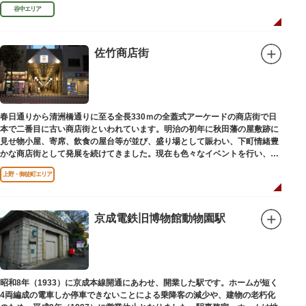
利、宣伝用ポスターなどの資料を展示しています。
谷中エリア
佐竹商店街
春日通りから清洲橋通りに至る全長330ｍの全蓋式アーケードの商店街で日
本で二番目に古い商店街といわれています。明治の初年に秋田藩の屋敷跡に
見せ物小屋、寄席、飲食の屋台等が並び、盛り場として賑わい、下町情緒豊
かな商店街として発展を続けてきました。現在も色々なイベントを行い、住
民から親しまれている魅力的な商店街です。
上野・御徒町エリア
京成電鉄旧博物館動物園駅
昭和8年（1933）に京成本線開通にあわせ、開業した駅です。ホームが短く
4両編成の電車しか停車できないことによる乗降客の減少や、建物の老朽化