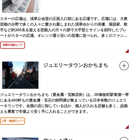
スターの広場は、浅草公会堂の正面入口前にある広場です。広場には、大衆
芸能の分野で多くの人々に愛され親しまれた浅草ゆかりの俳優、落語家、歌
手など約300名を超える芸能人の方々の原寸大手型とサインを刻印したプレ
ートがスターの広場、オレンジ通り沿いの花壇に並べられ、多くのファンに
親しまれています。
浅草中央部エリア
ジュエリータウンおかちまち
ジュエリータウンおかちまち（貴金属・宝飾店街）は、JR御徒町駅東側一帯
にある400軒もの貴金属・宝石の卸問屋が集まっている日本有数のジュエリ
ータウンです。全国の店に卸しているほか、個人が入れる店舗も多く、品揃
えも豊富で市価より安く手に入れることができます。
上野・御徒町エリア