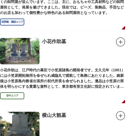
くの卸問屋が並んでいます。ここは、主に、おもちゃや工具材料などの卸問
屋街として、発展を遂げてきました。現在では、ビーズ、装飾品、手芸など
のお店も加わって個性豊かな特色のある卸問屋街となっています。
浅草橋・蔵前エリア
小花作助墓
小花作助は、江戸時代の幕臣で小笠原諸島の開発者です。文久元年（1861）
には小笠原開拓御用を命ぜられ咸臨丸で渡航して島務にあたりました。維新
後は小笠原島内務省出張所の初代所長を命ぜられました。遺品は小笠原の実
体を明らかにする貴重な資料として、東京都有形文化財に指定されていま
す。お墓は谷中霊園にあります。
谷中エリア
横山大観墓