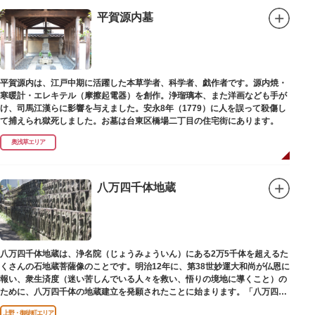
が設置されます。それを八の字に三回通って穢れを祓うことで疫病や災厄か
ら逃れ、福徳があると伝えられる行事です。
平賀源内墓
本殿には浅草寺のご本尊である聖観世音菩薩像を見つけた漁師の兄弟ととも
に、尊像として奉安した郷土の文化人、土師真中知（はじのなかとも）の3
人が祀られています。江戸時代に徳川家光が寄進した社殿は本殿・幣殿と拝
殿の間が渡り廊下で繋がる建築様式。国の重要文化財に指定されています。
平賀源内は、江戸中期に活躍した本草学者、科学者、戯作者です。源内焼・
また、浅草名所七福神のひとつとしても知られ、恵比須像が祀られていま
寒暖計・エレキテル（摩擦起電器）を創作。浄瑠璃本、また洋画なども手が
す。
け、司馬江漢らに影響を与えました。安永8年（1779）に人を誤って殺傷し
て捕えられ獄死しました。お墓は台東区橋場二丁目の住宅街にあります。
奥浅草エリア
八万四千体地蔵
八万四千体地蔵は、浄名院（じょうみょういん）にある2万5千体を超えるた
くさんの石地蔵菩薩像のことです。明治12年に、第38世妙運大和尚が仏恩に
報い、衆生済度（迷い苦しんでいる人々を救い、悟りの境地に導くこと）の
ために、八万四千体の地蔵建立を発願されたことに始まります。「八万四
千」とは仏法で無数の意味を示します。この石地蔵尊は全国各地にも造立さ
上野・御徒町エリア