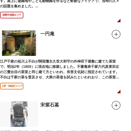
す。屋上に遊園地やこども動物園を作るなど斬新なアイデアで、当時の人々
の話題を集めました。
現在は、B1階から地上3階までが松屋浅草の売り場。2012年のリニューアル
浅草中央部エリア
で建設当時のシンボル・大時計も復活し、昭和の面影を残す百貨店は今でも
人々に親しまれています。地上1階は 浅草らしい下町銘菓をはじめ、全国か
らセレクトされた銘菓が並ぶ「浅草すいーつ小町」。東武線「浅草駅」直結
なので、お土産購入にも便利です。
一円庵
江戸千家の祖川上不白が関宿藩主久世大和守の外神田下屋敷に建てた茶室
で、明治2年（1869）に現在地に移築しました。不審庵表千家六代原叟宗左
の三畳台目の茶室と同じ建て方といわれ、有形文化財に指定されています。
不白は千家の茶を普及させ、大衆の茶道を試みたといわれおり、この茶室は
江戸千家を広める拠点となりました。
上野・御徒町エリア
宋紫石墓