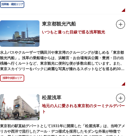
奥州へ往来する人々を取り締まりました。
浅草橋・蔵前エリア
東京都観光汽船
いつもと違った目線で巡る浅草観光
水上バスやクルーザーで隅田川や東京湾のクルージングが楽しめる「東京都
観光汽船」。浅草の乗船場からは、浜離宮・お台場海浜公園・豊洲・日の出
桟橋へ行くルートなど、東京観光に便利な便が多数出航しています。また、
東京スカイツリーをバックに綺麗な写真が撮れるスポットなどを巡る約30分
の「浅草周遊コース」も。初日の出やお花見、隅田川花火大会、クリスマス
浅草中央部エリア
などのイベント時は、いつもと違う目線から東京の景色を堪能できるイベン
トクルーズも企画されています。
漫画・アニメ界の巨匠、松本零士氏が宇宙船をイメージしてデザインした船
や、約300人が乗船可能なアメリカンな大型船など多種多様な船体も魅力。
松屋浅草
目的や人数にあわせてコースや時間帯を選べるチャータークルーズも行われ
地元の人に愛される東京初のターミナルデパー
ています。
ト
東京初の駅直結デパートとして1931年に開業した「松屋浅草」は、当時アメ
リカや西洋で流行したアール・デコ様式を採用したモダンな外装が特徴で