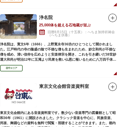
れており、これまで約5万体の石地蔵尊が造立され、今も増え続けていま
す。
浄名院
25,000体を超える石地蔵が並ぶ
旧暦8月15日（十五夜）：へちま加持祈祷会
（へちま供養）
浄名院は、寛文6年（1666）、上野寛永寺36坊のひとつとして開かれまし
た。江戸時代の寺の隆盛の陰で不徳な僧も生まれたため、妙立和尚が不徳な
僧を戒め、清い信仰を広めようと安楽律宗を開き、これを引き継いだ38世妙
運大和尚が明治12年に五濁より民衆を救い仏恩に報いるために八万四千体の
石地蔵建立を発願しました。現在では2万５千体を超える像が造立されてい
谷中エリア
ます。
東京文化会館音楽資料室
東京文化会館内にある音楽資料室です。数少ない音楽専門の図書館として昭
和36年（1961）に開設されました。クラシック音楽を中心に、民族音楽、
邦楽、舞踊などの資料を無料で閲覧・視聴することができます。また、都内