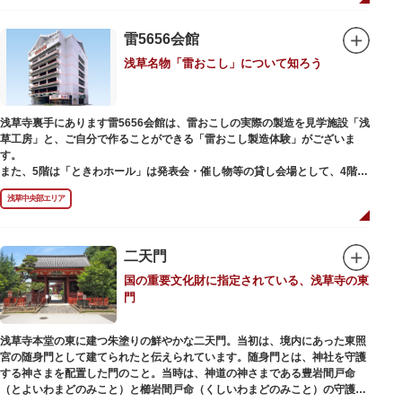
雷5656会館
浅草名物「雷おこし」について知ろう
浅草寺裏手にあります雷5656会館は、雷おこしの実際の製造を見学施設「浅
草工房」と、ご自分で作ることができる「雷おこし製造体験」がございま
す。
また、5階は「ときわホール」は発表会・催し物等の貸し会場として、4階は
打合せなどでご利用いただける「貸しスペース」がございます。
浅草中央部エリア
二天門
国の重要文化財に指定されている、浅草寺の東
門
浅草寺本堂の東に建つ朱塗りの鮮やかな二天門。当初は、境内にあった東照
宮の随身門として建てられたと伝えられています。随身門とは、神社を守護
する神さまを配置した門のこと。当時は、神道の神さまである豊岩間戸命
（とよいわまどのみこと）と櫛岩間戸命（くしいわまどのみこと）の守護神