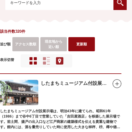
該当件数320件
現在地から
並び順
アクセス数順
更新順
近い順
表示切替
したまちミュージアム付設展示場（旧吉田屋酒店）
したまちミュージアム付設展示場は、明治43年に建てられ、昭和61年
（1986）まで谷中6丁目で営業していた「吉田屋酒店」を移築した展示場で
す。前土間、揚戸の出入口など江戸商家の建築様式を伝える貴重な建物で
す。館内には、酒を量売りしていた時に使用した大きな棹秤、枡、樽や徳