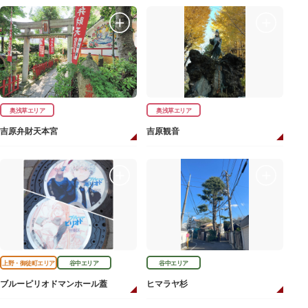
奥浅草エリア
奥浅草エリア
吉原弁財天本宮
吉原観音
上野・御徒町エリア
谷中エリア
谷中エリア
ブルーピリオドマンホール蓋
ヒマラヤ杉