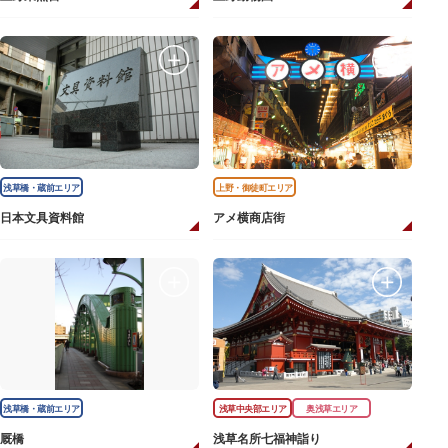
浅草橋・蔵前エリア
上野・御徒町エリア
日本文具資料館
アメ横商店街
浅草橋・蔵前エリア
浅草中央部エリア
奥浅草エリア
厩橋
浅草名所七福神詣り