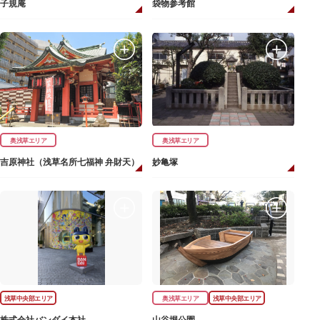
子規庵
袋物参考館
奥浅草エリア
奥浅草エリア
吉原神社（浅草名所七福神 弁財天）
妙亀塚
浅草中央部エリア
奥浅草エリア
浅草中央部エリア