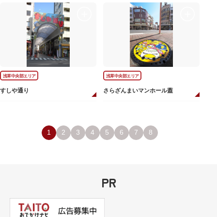
浅草中央部エリア
浅草中央部エリア
すしや通り
さらざんまいマンホール蓋
1
2
3
4
5
6
7
8
PR