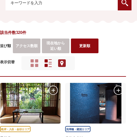
該当件数320件
現在地から
並び順
アクセス数順
更新順
近い順
表示切替
根岸・入谷・金杉エリア
浅草橋・蔵前エリア