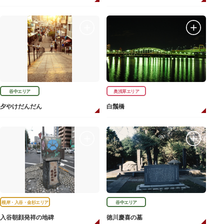
谷中エリア
奥浅草エリア
夕やけだんだん
白鬚橋
根岸・入谷・金杉エリア
谷中エリア
入谷朝顔発祥の地碑
徳川慶喜の墓