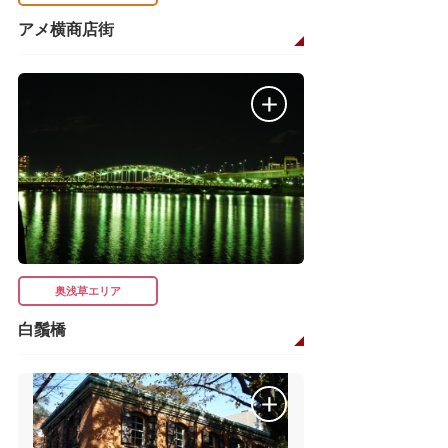
アメ横商店街
奥浅草エリア
白鬚橋