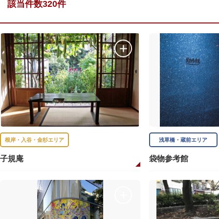
該当件数320件
根岸・入谷・金杉エリア
浅草橋・蔵前エリア
子規庵
袋物参考館