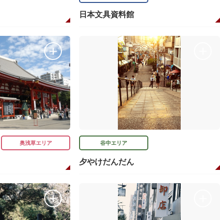
日本文具資料館
奥浅草エリア
谷中エリア
り
夕やけだんだん