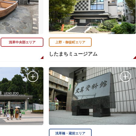
浅草中央部エリア
上野・御徒町エリア
したまちミュージアム
浅草橋・蔵前エリア