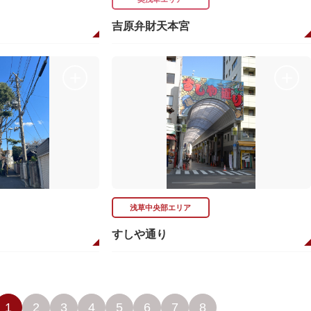
吉原弁財天本宮
浅草中央部エリア
すしや通り
1
2
3
4
5
6
7
8