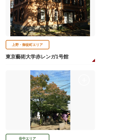
上野・御徒町エリア
東京藝術大学赤レンガ1号館
谷中エリア