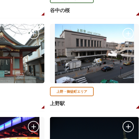
口
谷中の桜
上野・御徒町エリア
上野駅