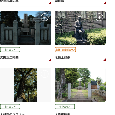
伊達宗城の墓
朝日湯
谷中エリア
上野・御徒町エリア
沢田正二郎墓
滝廉太郎像
谷中エリア
谷中エリア
大雄寺のクスノキ
大原重徳墓