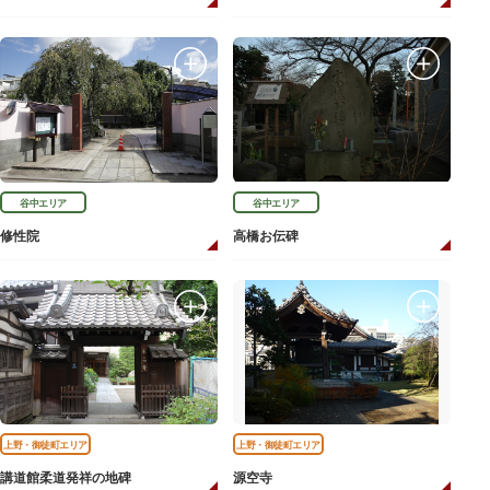
谷中エリア
谷中エリア
修性院
高橋お伝碑
上野・御徒町エリア
上野・御徒町エリア
講道館柔道発祥の地碑
源空寺