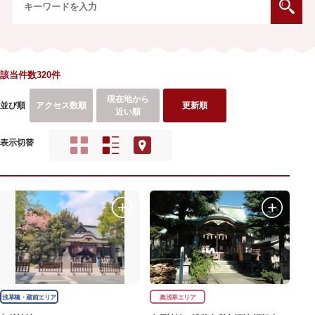
該当件数320件
現在地から
並び順
アクセス数順
更新順
近い順
表示切替
浅草橋・蔵前エリア
奥浅草エリア