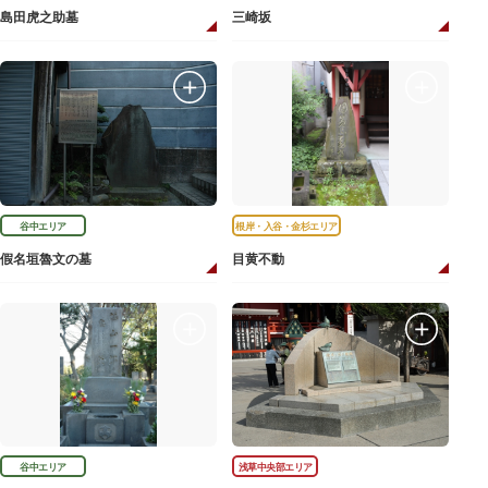
島田虎之助墓
三崎坂
谷中エリア
根岸・入谷・金杉エリア
假名垣魯文の墓
目黄不動
谷中エリア
浅草中央部エリア