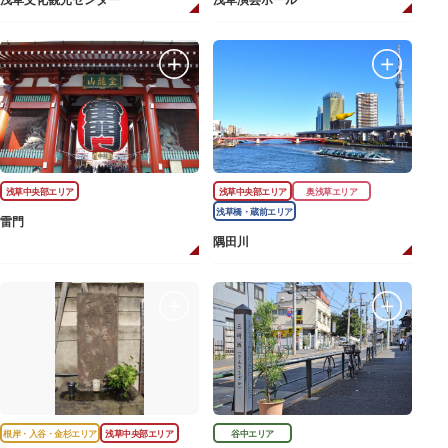
浅草文化観光センター
浅草演芸ホール
浅草中央部エリア
浅草中央部エリア
奥浅草エリア
浅草橋・蔵前エリア
雷門
隅田川
根岸・入谷・金杉エリア
浅草中央部エリア
谷中エリア