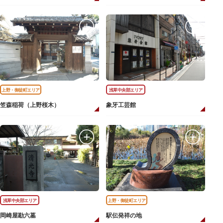
上野・御徒町エリア
浅草中央部エリア
笠森稲荷（上野桜木）
象牙工芸館
浅草中央部エリア
上野・御徒町エリア
岡崎屋勘六墓
駅伝発祥の地