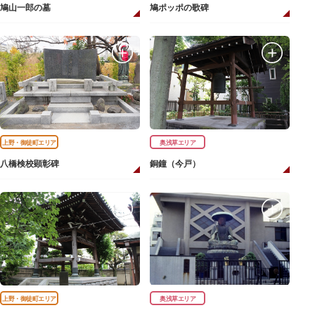
鳩山一郎の墓
鳩ポッポの歌碑
上野・御徒町エリア
奥浅草エリア
八橋検校顕彰碑
銅鐘（今戸）
上野・御徒町エリア
奥浅草エリア