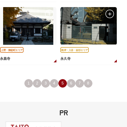
上野・御徒町エリア
根岸・入谷・金杉エリア
永昌寺
永久寺
1
2
3
4
5
6
7
8
PR