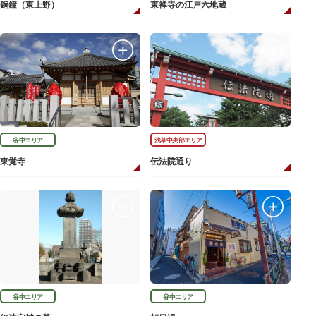
銅鐘（東上野）
東禅寺の江戸六地蔵
谷中エリア
浅草中央部エリア
東覚寺
伝法院通り
谷中エリア
谷中エリア