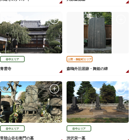
谷中エリア
上野・御徒町エリア
青雲寺
森鴎外旧居跡・舞姫の碑
谷中エリア
谷中エリア
常陸山谷右衛門の墓
渋沢栄一墓