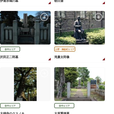
伊達宗城の墓
朝日湯
谷中エリア
上野・御徒町エリア
沢田正二郎墓
滝廉太郎像
谷中エリア
谷中エリア
大雄寺のクスノキ
大原重徳墓