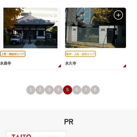
上野・御徒町エリア
根岸・入谷・金杉エリア
永昌寺
永久寺
1
2
3
4
5
6
7
8
PR