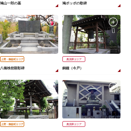
鳩山一郎の墓
鳩ポッポの歌碑
上野・御徒町エリア
奥浅草エリア
八橋検校顕彰碑
銅鐘（今戸）
上野・御徒町エリア
奥浅草エリア