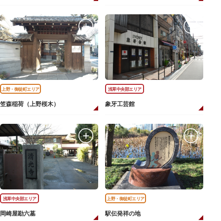
上野・御徒町エリア
浅草中央部エリア
笠森稲荷（上野桜木）
象牙工芸館
浅草中央部エリア
上野・御徒町エリア
岡崎屋勘六墓
駅伝発祥の地