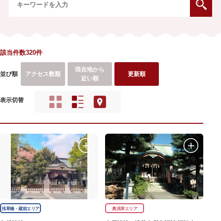
該当件数320件
現在地から
並び順
アクセス数順
更新順
近い順
表示切替
浅草橋・蔵前エリア
奥浅草エリア