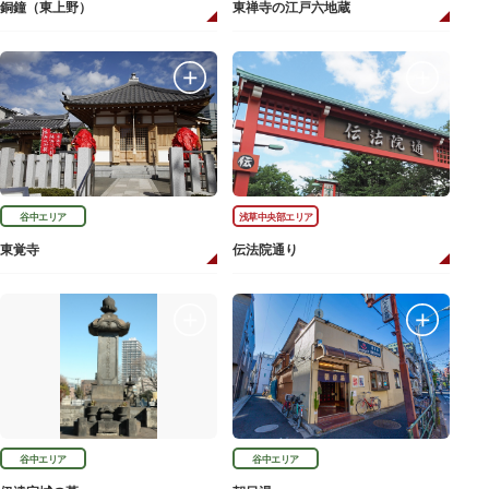
銅鐘（東上野）
東禅寺の江戸六地蔵
谷中エリア
浅草中央部エリア
東覚寺
伝法院通り
谷中エリア
谷中エリア