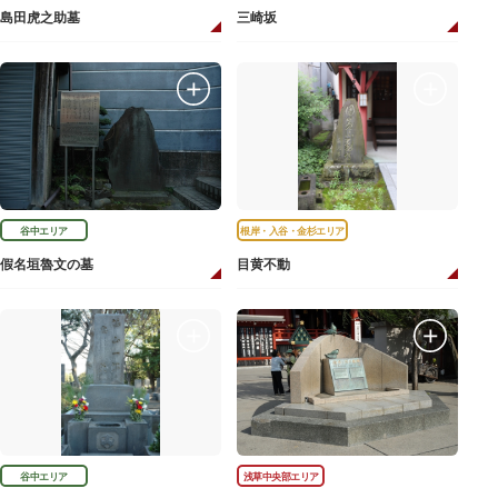
島田虎之助墓
三崎坂
谷中エリア
根岸・入谷・金杉エリア
假名垣魯文の墓
目黄不動
谷中エリア
浅草中央部エリア