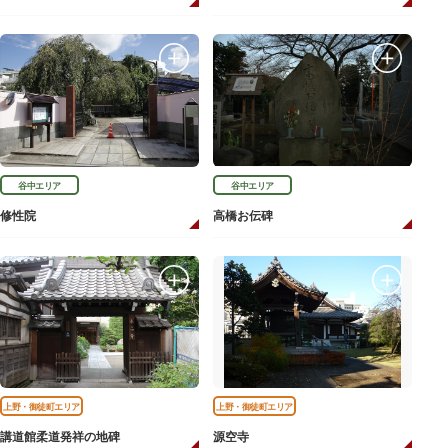
谷中エリア
谷中エリア
修性院
高橋お伝碑
上野・御徒町エリア
上野・御徒町エリア
講道館柔道発祥の地碑
源空寺