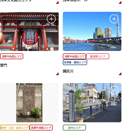
浅草文化観光センター
浅草演芸ホール
浅草中央部エリア
浅草中央部エリア
奥浅草エリア
浅草橋・蔵前エリア
雷門
隅田川
根岸・入谷・金杉エリア
浅草中央部エリア
谷中エリア