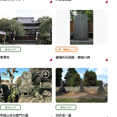
谷中エリア
上野・御徒町エリア
青雲寺
森鴎外旧居跡・舞姫の碑
谷中エリア
谷中エリア
常陸山谷右衛門の墓
渋沢栄一墓