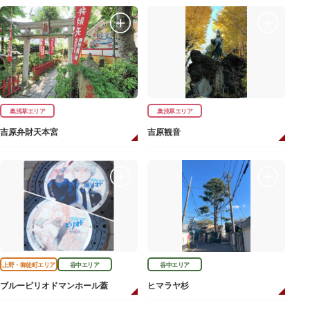
奥浅草エリア
奥浅草エリア
吉原弁財天本宮
吉原観音
上野・御徒町エリア
谷中エリア
谷中エリア
ブルーピリオドマンホール蓋
ヒマラヤ杉