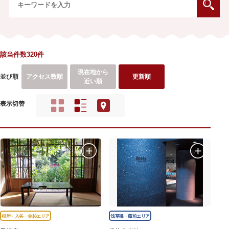
該当件数320件
現在地から
並び順
アクセス数順
更新順
近い順
表示切替
根岸・入谷・金杉エリア
浅草橋・蔵前エリア