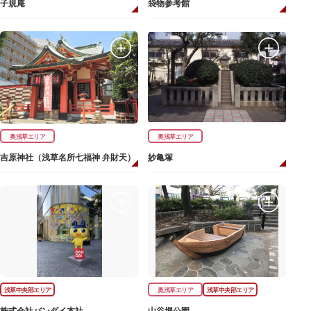
子規庵
袋物参考館
奥浅草エリア
奥浅草エリア
吉原神社（浅草名所七福神 弁財天）
妙亀塚
浅草中央部エリア
奥浅草エリア
浅草中央部エリア