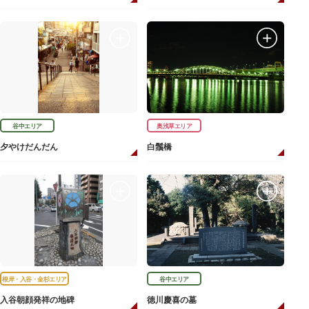
谷中エリア
奥浅草エリア
夕やけだんだん
白鬚橋
根岸・入谷・金杉エリア
谷中エリア
入谷朝顔発祥の地碑
徳川慶喜の墓