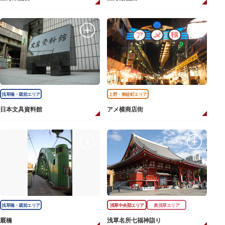
浅草橋・蔵前エリア
上野・御徒町エリア
日本文具資料館
アメ横商店街
浅草橋・蔵前エリア
浅草中央部エリア
奥浅草エリア
厩橋
浅草名所七福神詣り