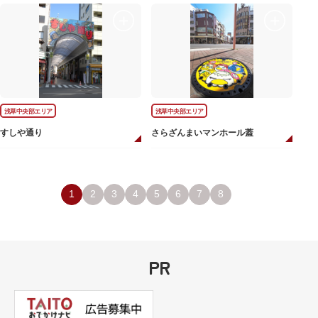
浅草中央部エリア
浅草中央部エリア
すしや通り
さらざんまいマンホール蓋
1
2
3
4
5
6
7
8
PR