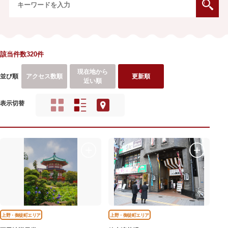
該当件数320件
現在地から
並び順
アクセス数順
更新順
近い順
表示切替
上野・御徒町エリア
上野・御徒町エリア