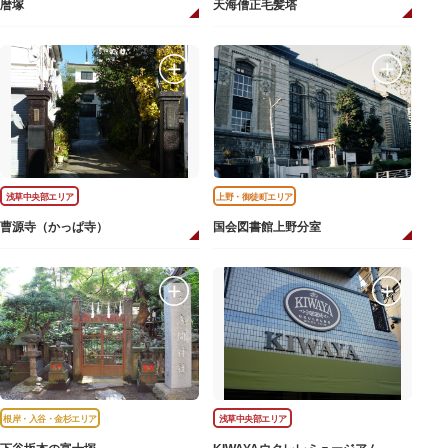
暦塚
天海僧正毛髪塔
浅草中央部エリア
上野・御徒町エリア
曹源寺（かっぱ寺）
国会図書館上野分室
根岸・入谷・金杉エリア
浅草中央部エリア