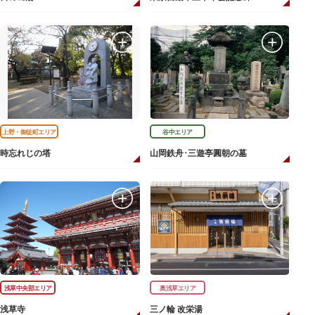
上野・御徒町エリア
谷中エリア
時忘れじの塔
山岡鉄舟･三遊亭圓朝の墓
浅草中央部エリア
奥浅草エリア
浅草寺
三ノ輪 改栄湯