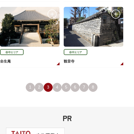
谷中エリア
谷中エリア
全生庵
観音寺
1
2
3
4
5
6
7
8
PR