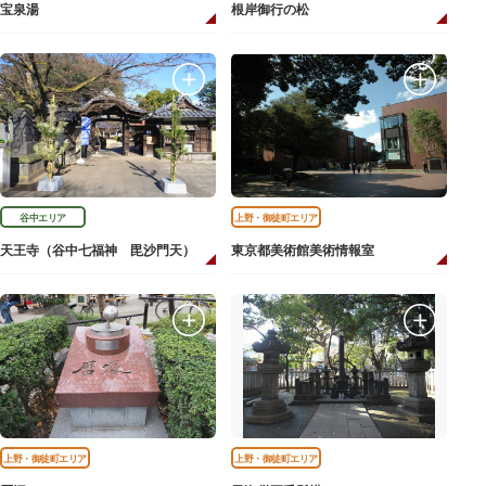
宝泉湯
根岸御行の松
谷中エリア
上野・御徒町エリア
天王寺（谷中七福神 毘沙門天）
東京都美術館美術情報室
上野・御徒町エリア
上野・御徒町エリア