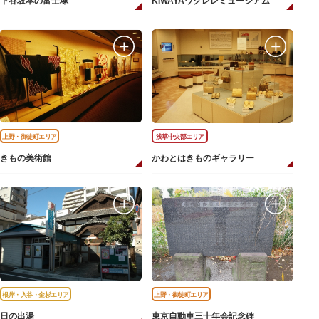
下谷坂本の富士塚
KIWAYAウクレレミュージアム
上野・御徒町エリア
浅草中央部エリア
きもの美術館
かわとはきものギャラリー
根岸・入谷・金杉エリア
上野・御徒町エリア
日の出湯
東京自動車三十年会記念碑