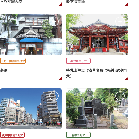
不忍池辯天堂
鈴本演芸場
上野・御徒町エリア
奥浅草エリア
燕湯
待乳山聖天（浅草名所七福神 毘沙門
天）
浅草中央部エリア
谷中エリア