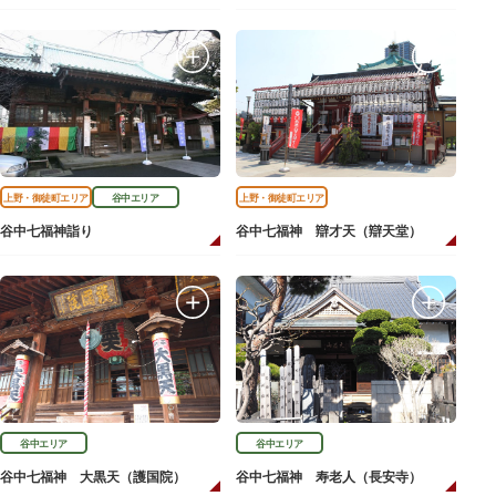
上野・御徒町エリア
谷中エリア
上野・御徒町エリア
谷中七福神詣り
谷中七福神 辯才天（辯天堂）
谷中エリア
谷中エリア
谷中七福神 大黒天（護国院）
谷中七福神 寿老人（長安寺）