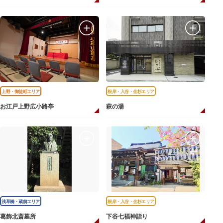
上野・御徒町エリア
根岸・入谷・金杉エリア
お江戸上野広小路亭
萩の湯
浅草橋・蔵前エリア
根岸・入谷・金杉エリア
葛飾北斎墓所
下谷七福神詣り