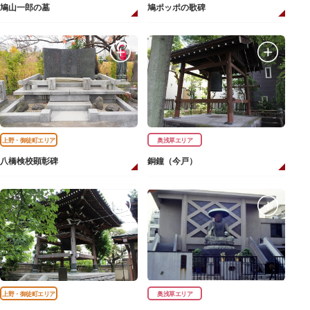
鳩山一郎の墓
鳩ポッポの歌碑
上野・御徒町エリア
奥浅草エリア
八橋検校顕彰碑
銅鐘（今戸）
上野・御徒町エリア
奥浅草エリア