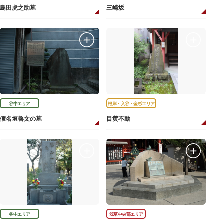
島田虎之助墓
三崎坂
谷中エリア
根岸・入谷・金杉エリア
假名垣魯文の墓
目黄不動
谷中エリア
浅草中央部エリア