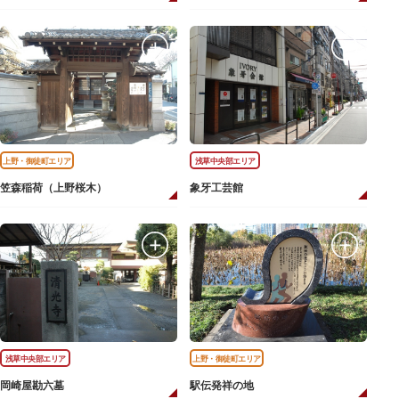
上野・御徒町エリア
浅草中央部エリア
笠森稲荷（上野桜木）
象牙工芸館
浅草中央部エリア
上野・御徒町エリア
岡崎屋勘六墓
駅伝発祥の地