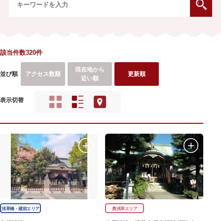
該当件数320件
現在地から
並び順
アクセス数順
更新順
近い順
表示切替
浅草橋・蔵前エリア
奥浅草エリア