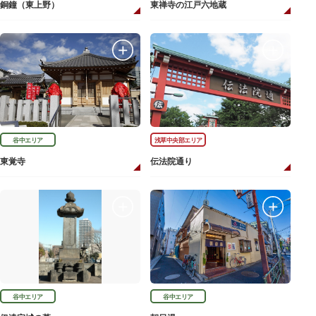
銅鐘（東上野）
東禅寺の江戸六地蔵
谷中エリア
浅草中央部エリア
東覚寺
伝法院通り
谷中エリア
谷中エリア