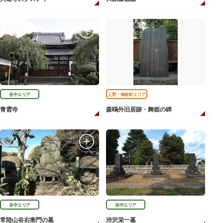
谷中エリア
上野・御徒町エリア
青雲寺
森鴎外旧居跡・舞姫の碑
谷中エリア
谷中エリア
常陸山谷右衛門の墓
渋沢栄一墓