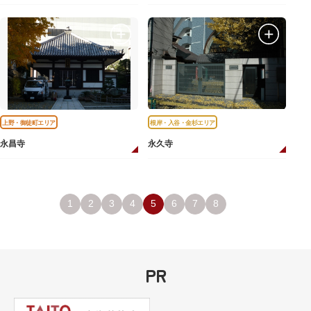
上野・御徒町エリア
根岸・入谷・金杉エリア
永昌寺
永久寺
1
2
3
4
5
6
7
8
PR