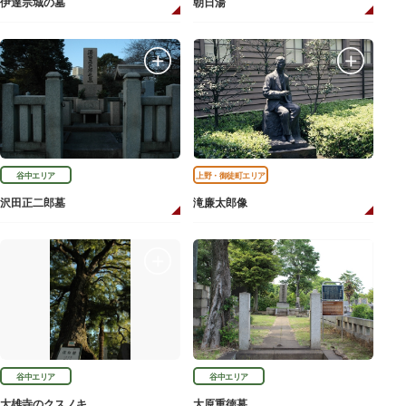
伊達宗城の墓
朝日湯
谷中エリア
上野・御徒町エリア
沢田正二郎墓
滝廉太郎像
谷中エリア
谷中エリア
大雄寺のクスノキ
大原重徳墓