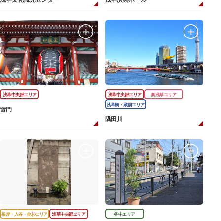
浅草文化観光センター
浅草演芸ホール
浅草中央部エリア
浅草中央部エリア
奥浅草エリア
浅草橋・蔵前エリア
雷門
隅田川
根岸・入谷・金杉エリア
浅草中央部エリア
谷中エリア