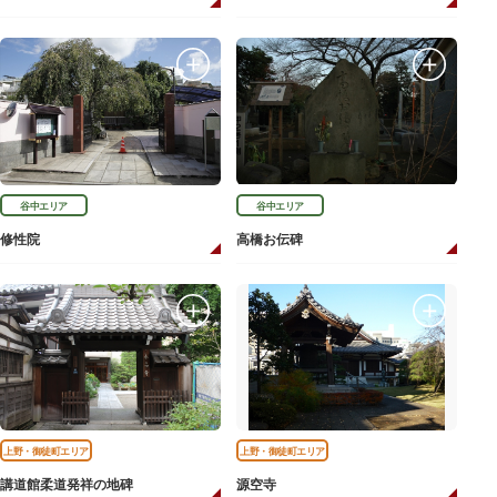
谷中エリア
谷中エリア
修性院
高橋お伝碑
上野・御徒町エリア
上野・御徒町エリア
講道館柔道発祥の地碑
源空寺