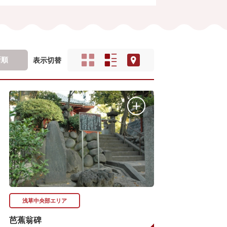
新順
表示切替
浅草中央部エリア
芭蕉翁碑