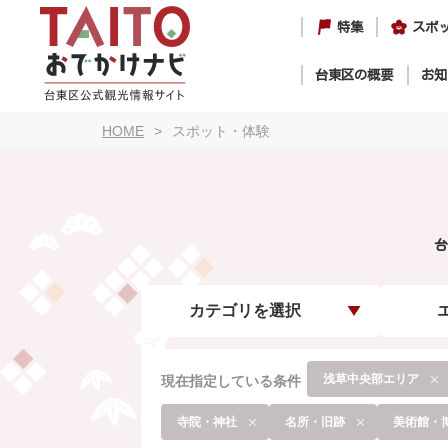
特集
スポ
台東区の概要
お知
HOME
スポット・体験
台
カテゴリを選択
浅草中央部エリア
現在指定している条件
寺院・神社
名所・旧跡
美術館・