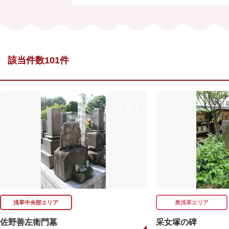
該当件数101件
浅草中央部エリア
奥浅草エリア
佐野善左衛門墓
采女塚の碑