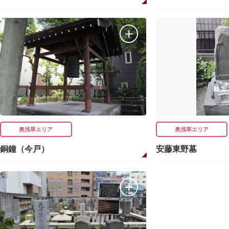
奥浅草エリア
奥浅草エリア
銅鐘（今戸）
安藤東野墓