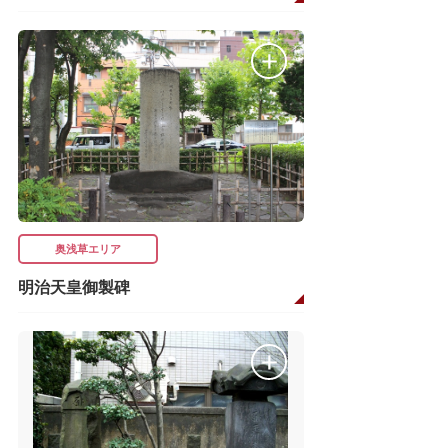
奥浅草エリア
明治天皇御製碑