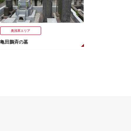
奥浅草エリア
亀田鵬斉の墓