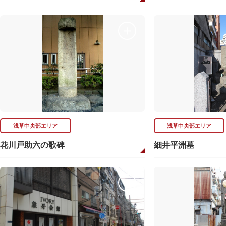
浅草中央部エリア
浅草中央部エリア
花川戸助六の歌碑
細井平洲墓