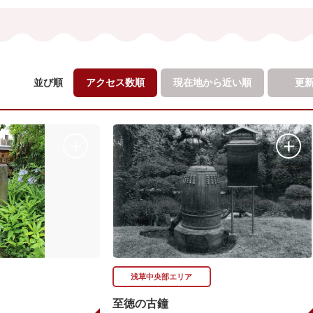
並び順
アクセス数順
現在地から
近い順
更
浅草中央部エリア
至徳の古鐘