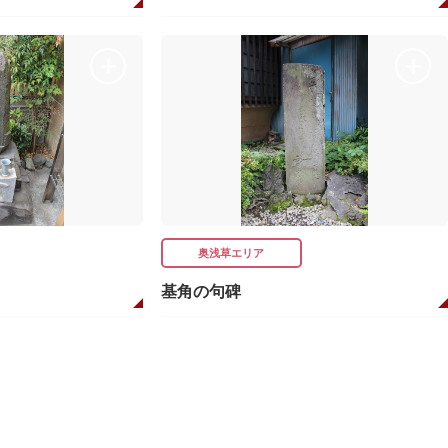
奥浅草エリア
基角の句碑