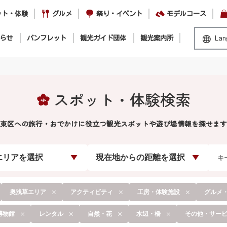
ット・体験
グルメ
祭り・イベント
モデルコース
らせ
パンフレット
観光ガイド団体
観光案内所
Lan
スポット・体験検索
東区への旅行・おでかけに役立つ観光スポットや遊び場情報を探せます
エリアを選択
現在地からの距離を選択
奥浅草エリア
アクティビティ
工房・体験施設
グルメ
博物館
レンタル
自然・花
水辺・橋
その他・サー