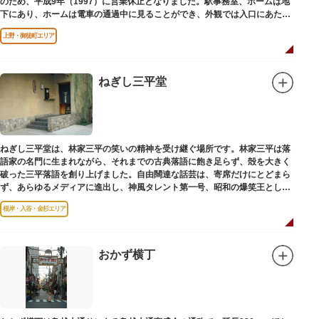
のため、平成9年（1997）に営業休止となりました。駅事務室、ホームは地
下にあり、ホームは電車の通過中に見ることができ、外観では入口にあたる
建物を見ることができます。
上野・御徒町エリア
ねぎし三平堂
ねぎし三平堂は、林家三平の笑いの精神を受け継ぐ場所です。林家三平は落
語家の名門に生まれながら、それまでの古典落語に飽き足らず、殻を大きく
破った三平落語を創り上げました。自由闊達な話芸は、寄席だけにとどまら
ず、あらゆるメディアに進出し、神風タレント第一号、昭和の爆笑王とし
て、いつまでも日本人の心に残っています。
根岸・入谷・金杉エリア
おかず横丁