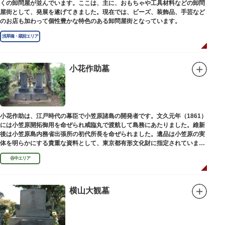
くの卸問屋が並んでいます。ここは、主に、おもちゃや工具材料などの卸問
屋街として、発展を遂げてきました。現在では、ビーズ、装飾品、手芸など
のお店も加わって個性豊かな特色のある卸問屋街となっています。
浅草橋・蔵前エリア
小花作助墓
小花作助は、江戸時代の幕臣で小笠原諸島の開発者です。文久元年（1861）
には小笠原開拓御用を命ぜられ咸臨丸で渡航して島務にあたりました。維新
後は小笠原島内務省出張所の初代所長を命ぜられました。遺品は小笠原の実
体を明らかにする貴重な資料として、東京都有形文化財に指定されていま
す。お墓は谷中霊園にあります。
谷中エリア
横山大観墓