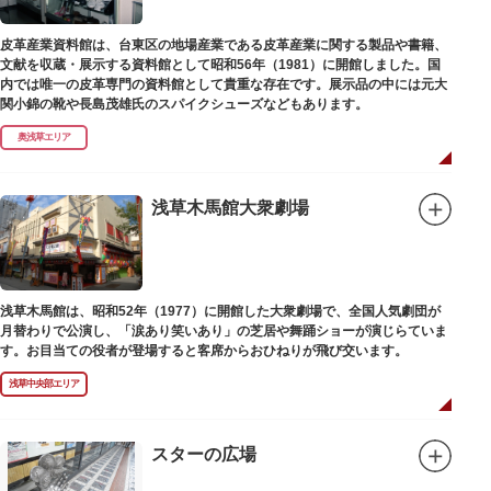
皮革産業資料館は、台東区の地場産業である皮革産業に関する製品や書籍、
文献を収蔵・展示する資料館として昭和56年（1981）に開館しました。国
内では唯一の皮革専門の資料館として貴重な存在です。展示品の中には元大
関小錦の靴や長島茂雄氏のスパイクシューズなどもあります。
奥浅草エリア
浅草木馬館大衆劇場
浅草木馬館は、昭和52年（1977）に開館した大衆劇場で、全国人気劇団が
月替わりで公演し、「涙あり笑いあり」の芝居や舞踊ショーが演じらていま
す。お目当ての役者が登場すると客席からおひねりが飛び交います。
浅草中央部エリア
スターの広場