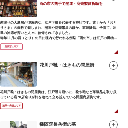
酉の市の熊手で開運・商売繫昌祈願を
朱塗りの大鳥居が印象的な、江戸下町を代表する神社です。古くから「おと
りさま」の愛称で親しまれ、開運や商売繁昌のほか、家運隆昌、子育て、出
世の神徳が深いと人々に信仰されてきました。
毎年11月の酉（とり）の日に境内で行われる例祭「酉の市」は江戸の風物詩
として有名。福をかきこむと言われる熊手をはじめ八ツ頭芋、お多福の面な
奥浅草エリア
ど、色とりどりの縁起物を買い求める人たちで賑わいます。樋口一葉の代表
作『たけくらべ』や他の文学作品にもこの酉の市が数多く登場することか
ら、いかに地域に根付いた催し物だったかが伺い知れます。
花川戸靴・はきもの問屋街
なでる場所によって異なるご利益を授かるといわれる「なでおかめ」も人
気。ふっくらとした優しい顔立ちのおかめは「お多福」とも言われ、福が多
く幸せを招く女性の象徴という事から長年親しまれる縁起物です。
ご祭神としては天日鷲命（あめのひわしのみこと）と日本武尊（やまとたけ
花川戸靴・はきもの問屋街は、江戸通り沿いに、靴や鞄など革製品を取り扱
るのみこと）の他、浅草名所七福神のひとつとしても知られ、寿老人が祀ら
っている店70店余りが軒を連ねて立ち並んでいる問屋商店街です。
れています。
浅草中央部エリア
幡随院長兵衛の墓