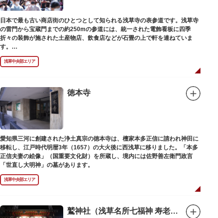
日本で最も古い商店街のひとつとして知られる浅草寺の表参道です。浅草寺
の雷門から宝蔵門までの約250mの参道には、統一された電飾看板に四季
折々の装飾が施された土産物店、飲食店などが石畳の上で軒を連ねていま
す。
人形焼や手焼きせんべいをはじめ、団子や揚げまんじゅう、雷おこしなどの
浅草中央部エリア
銘菓、和傘や扇子など伝統工芸品も並び、歩いているだけで浅草らしさを感
じる場所です。江戸文化を感じる粋な商品の数々は、海外からの観光客にも
人気。商品が作られる様子がわかる実演販売の店もあり、焼き立て、作り立
ての味を堪能できるのも魅力。下町っ子の威勢の良い売り声が飛び交うな
徳本寺
か、お気に入りのお土産探しをお楽しみください。
愛知県三河に創建された浄土真宗の徳本寺は、檀家本多正信に請われ神田に
移転し、江戸時代明暦3年（1657）の大火後に西浅草に移りました。「本多
正信夫妻の絵像」（国重要文化財）を所蔵し、境内には佐野善左衛門政言
「世直し大明神」の墓があります。
浅草中央部エリア
鷲神社（浅草名所七福神 寿老人）