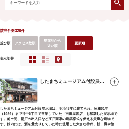
該当件数320件
現在地から
並び順
アクセス数順
更新順
近い順
表示切替
したまちミュージアム付設展示場（旧吉田屋酒店）
したまちミュージアム付設展示場は、明治43年に建てられ、昭和61年
（1986）まで谷中6丁目で営業していた「吉田屋酒店」を移築した展示場で
す。前土間、揚戸の出入口など江戸商家の建築様式を伝える貴重な建物で
す。館内には、酒を量売りしていた時に使用した大きな棹秤、枡、樽や徳