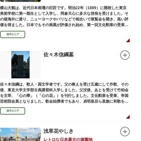
横山大観は、近代日本画壇の巨匠です。明治22年（1889）に開校した東京
美術学校に第一期生として入学し、岡倉天心に多大な啓発を受けました。そ
の後海外に渡り、ニューヨークやパリなどで相次いで展覧会を開き、高い評
価を得ました。日本でもその画風が評価され始め、第一回文化勲章の受章者
となりました。お墓は谷中霊園にあります。
谷中エリア
佐々木信綱墓
佐々木信綱は、歌人・国文学者です。父の教えを受け五歳にして作歌、その
後、東京大学文学部古典講習科入学しました。父没後、あとを受けて竹柏会
を主宰、「心の華」（「心の花」）を刊行しました。文化勲章を受章、帝国
芸術院会員となりました。歌会始撰者でもあり、貞明皇后ら皇族に和歌を指
導しました。そのお墓は谷中霊園にあります。
谷中エリア
浅草花やしき
レトロな日本最古の遊園地