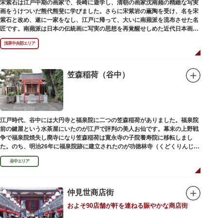
宋紫石は江戸中期の画家で、長崎に遊学し、清朝の画家沈南蘋の精緻な写実
画をうけついだ熊代熊斐に学びました。さらに宋紫岩の薫陶を受け、名を宋
紫石と改め、遂に一家をなし、江戸に帰って、大いに南蘋派を流布させた名
匠です。南蘋派は日本の伝統画に写実の思想を再覚醒せしめた近代日本画壇
の源流です。お墓は徳本寺（とくほんじ）境内にあります。
浅草中央部エリア
笠森稲荷（谷中）
江戸時代、谷中には大円寺と福泉院に二つの笠森稲荷がありました。福泉院
前の鍵屋という水茶屋にいたのが江戸で評判の美人お仙です。幕末の上野戦
争で福泉院焼失し廃寺になり笠森稲荷は寛永寺の子院養寿院に移転しまし
た。のち、明治26年に福泉院跡に建立されたのが功徳林寺（くどくりんじ）
で、明治末期には稲荷社が祀られました。
谷中エリア
仲見世商店街
およそ90店舗が軒を連ねる賑やかな商店街