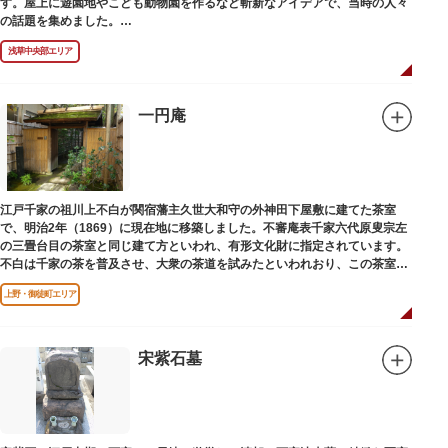
す。屋上に遊園地やこども動物園を作るなど斬新なアイデアで、当時の人々
の話題を集めました。
現在は、B1階から地上3階までが松屋浅草の売り場。2012年のリニューアル
浅草中央部エリア
で建設当時のシンボル・大時計も復活し、昭和の面影を残す百貨店は今でも
人々に親しまれています。地上1階は 浅草らしい下町銘菓をはじめ、全国か
らセレクトされた銘菓が並ぶ「浅草すいーつ小町」。東武線「浅草駅」直結
なので、お土産購入にも便利です。
一円庵
江戸千家の祖川上不白が関宿藩主久世大和守の外神田下屋敷に建てた茶室
で、明治2年（1869）に現在地に移築しました。不審庵表千家六代原叟宗左
の三畳台目の茶室と同じ建て方といわれ、有形文化財に指定されています。
不白は千家の茶を普及させ、大衆の茶道を試みたといわれおり、この茶室は
江戸千家を広める拠点となりました。
上野・御徒町エリア
宋紫石墓