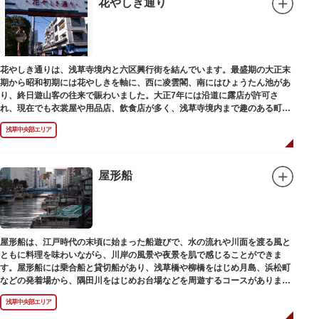
花やしき通り
花やしき通りは、浅草寺境内と六区興行街を結んでいます。最盛期の大正末
期から昭和初期には花やしきを軸に、西に凌雲閣、南にはひょうたん池があ
り、終日遊山客の往来で賑わいました。大正7年には沿道に露店が許可さ
れ、現在でも衣裳屋や用品店、飲食店が多く、浅草寺境内まで趣のある町並
みが続いています。
浅草中央部エリア
屋形船
屋形船は、江戸時代の末頃に始まった船遊びで、水の流れや川面を渡る風と
ともに料理を味わいながら、川岸の風景や夜景を肌で感じることができま
す。屋形船には乗合船と貸切船があり、浅草橋や柳橋をはじめ月島、浜松町
などの発着場から、隅田川をはじめお台場などを周遊するコースがありま
す。
浅草中央部エリア