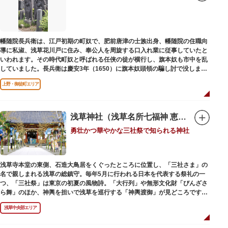
幡随院長兵衛は、江戸初期の町奴で、肥前唐津の士族出身、幡随院の住職向
導に私淑、浅草花川戸に住み、奉公人を周旋する口入れ業に従事していたと
いわれます。その時代町奴と呼ばれる任侠の徒が横行し、旗本奴も市中を乱
していました。長兵衛は慶安3年（1650）に旗本奴頭領の騙し討で没しまし
た。お墓は源空寺（げんくうじ）にあります。
上野・御徒町エリア
浅草神社（浅草名所七福神 恵比須）
勇壮かつ華やかな三社祭で知られる神社
浅草寺本堂の東側、石造大鳥居をくぐったところに位置し、「三社さま」の
名で親しまれる浅草の総鎮守。毎年5月に行われる日本を代表する祭礼の一
つ、「三社祭」は東京の初夏の風物詩。「大行列」や無形文化財「びんざさ
ら舞」のほか、神輿を担いで浅草を巡行する「神輿渡御」が見どころです。
町を練り歩く担ぎ手たちの威勢良い掛け声が響き渡り、浅草の町がまつり一
浅草中央部エリア
色に染まります。
6月の「夏越し（なごし）の大祓」では、茅草で作られた輪の中（茅の輪）