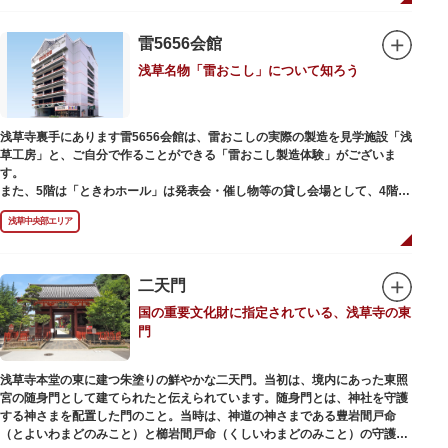
雷5656会館
浅草名物「雷おこし」について知ろう
浅草寺裏手にあります雷5656会館は、雷おこしの実際の製造を見学施設「浅
草工房」と、ご自分で作ることができる「雷おこし製造体験」がございま
す。
また、5階は「ときわホール」は発表会・催し物等の貸し会場として、4階は
打合せなどでご利用いただける「貸しスペース」がございます。
浅草中央部エリア
二天門
国の重要文化財に指定されている、浅草寺の東
門
浅草寺本堂の東に建つ朱塗りの鮮やかな二天門。当初は、境内にあった東照
宮の随身門として建てられたと伝えられています。随身門とは、神社を守護
する神さまを配置した門のこと。当時は、神道の神さまである豊岩間戸命
（とよいわまどのみこと）と櫛岩間戸命（くしいわまどのみこと）の守護神