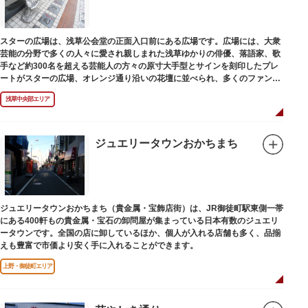
スターの広場は、浅草公会堂の正面入口前にある広場です。広場には、大衆
芸能の分野で多くの人々に愛され親しまれた浅草ゆかりの俳優、落語家、歌
手など約300名を超える芸能人の方々の原寸大手型とサインを刻印したプレ
ートがスターの広場、オレンジ通り沿いの花壇に並べられ、多くのファンに
親しまれています。
浅草中央部エリア
ジュエリータウンおかちまち
ジュエリータウンおかちまち（貴金属・宝飾店街）は、JR御徒町駅東側一帯
にある400軒もの貴金属・宝石の卸問屋が集まっている日本有数のジュエリ
ータウンです。全国の店に卸しているほか、個人が入れる店舗も多く、品揃
えも豊富で市価より安く手に入れることができます。
上野・御徒町エリア