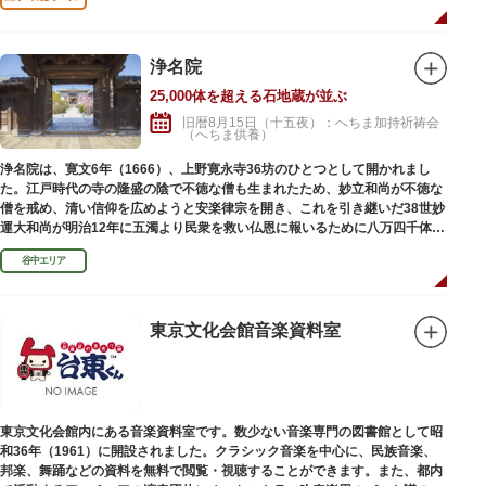
れており、これまで約5万体の石地蔵尊が造立され、今も増え続けていま
す。
浄名院
25,000体を超える石地蔵が並ぶ
旧暦8月15日（十五夜）：へちま加持祈祷会
（へちま供養）
浄名院は、寛文6年（1666）、上野寛永寺36坊のひとつとして開かれまし
た。江戸時代の寺の隆盛の陰で不徳な僧も生まれたため、妙立和尚が不徳な
僧を戒め、清い信仰を広めようと安楽律宗を開き、これを引き継いだ38世妙
運大和尚が明治12年に五濁より民衆を救い仏恩に報いるために八万四千体の
石地蔵建立を発願しました。現在では2万５千体を超える像が造立されてい
谷中エリア
ます。
東京文化会館音楽資料室
東京文化会館内にある音楽資料室です。数少ない音楽専門の図書館として昭
和36年（1961）に開設されました。クラシック音楽を中心に、民族音楽、
邦楽、舞踊などの資料を無料で閲覧・視聴することができます。また、都内