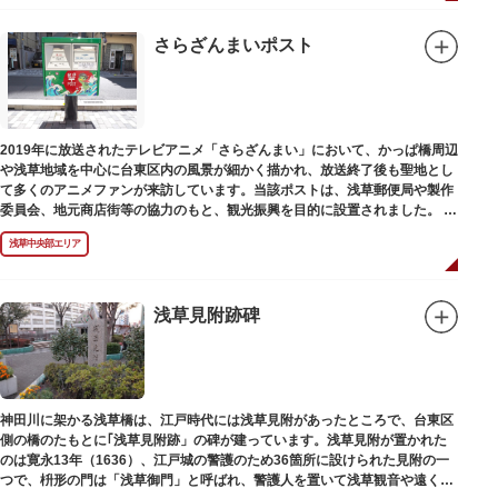
さらざんまいポスト
2019年に放送されたテレビアニメ「さらざんまい」において、かっぱ橋周辺
や浅草地域を中心に台東区内の風景が細かく描かれ、放送終了後も聖地とし
て多くのアニメファンが来訪しています。当該ポストは、浅草郵便局や製作
委員会、地元商店街等の協力のもと、観光振興を目的に設置されました。
<「さらざんまい」監督の幾原邦彦氏のコメント>
浅草中央部エリア
「実在する風景を舞台として制作したキャラクターたちが、このような形で
地域の方々にも受け入れていただけて大変嬉しいです。聖地巡礼のシンボル
としていただければスタッフ一同、幸いです。」
浅草見附跡碑
設置年月日:令和3年3月10日
神田川に架かる浅草橋は、江戸時代には浅草見附があったところで、台東区
側の橋のたもとに｢浅草見附跡」の碑が建っています。浅草見附が置かれた
のは寛永13年（1636）、江戸城の警護のため36箇所に設けられた見附の一
つで、枡形の門は「浅草御門」と呼ばれ、警護人を置いて浅草観音や遠くは