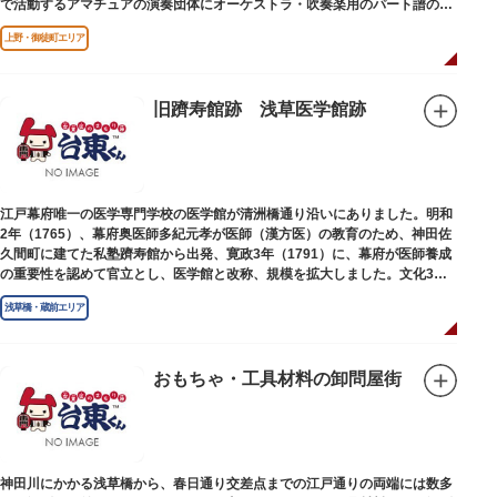
で活動するアマチュアの演奏団体にオーケストラ・吹奏楽用のパート譜の館
外貸出も行っています。
上野・御徒町エリア
旧躋寿館跡 浅草医学館跡
江戸幕府唯一の医学専門学校の医学館が清洲橋通り沿いにありました。明和
2年（1765）、幕府奥医師多紀元孝が医師（漢方医）の教育のため、神田佐
久間町に建てた私塾躋寿館から出発、寛政3年（1791）に、幕府が医師養成
の重要性を認めて官立とし、医学館と改称、規模を拡大しました。文化3年
（1806）、大火に遭い焼失しましたが、同年に旧向柳原一丁目に移転、再建
浅草橋・蔵前エリア
されました。
敷地は約7千平方メートル、代々多紀家がその監督に当たり、天保14年
（1843）には寄宿舎を設けて全寮制とし、広く一般からも入学を許可し、子
弟育成をはかるなど、江戸時代後期から明治維新に至る日本の医学振興に貢
おもちゃ・工具材料の卸問屋街
献しました。
※現在、この場所に「旧躋寿館跡 浅草医学館跡」に関する案内板や説明版
等は設置されておりません。
神田川にかかる浅草橋から、春日通り交差点までの江戸通りの両端には数多