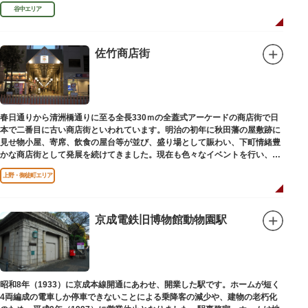
利、宣伝用ポスターなどの資料を展示しています。
谷中エリア
佐竹商店街
春日通りから清洲橋通りに至る全長330ｍの全蓋式アーケードの商店街で日
本で二番目に古い商店街といわれています。明治の初年に秋田藩の屋敷跡に
見せ物小屋、寄席、飲食の屋台等が並び、盛り場として賑わい、下町情緒豊
かな商店街として発展を続けてきました。現在も色々なイベントを行い、住
民から親しまれている魅力的な商店街です。
上野・御徒町エリア
京成電鉄旧博物館動物園駅
昭和8年（1933）に京成本線開通にあわせ、開業した駅です。ホームが短く
4両編成の電車しか停車できないことによる乗降客の減少や、建物の老朽化