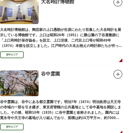
大名時計博物館
大名時計博物館は、陶芸家の上口愚朗が生涯にわたり収集した大名時計を展
示している博物館です。上口は昭和26年（1951）に勝山藩の下谷屋敷跡に
「上口和時計保存協会」を設立、上口没後、二代目上口等が昭和49年
（1974）本館を設立しました。江戸時代の大名お抱えの時計師たちが作った
櫓時計、台時計、枕時計などが並びます。
谷中エリア
谷中霊園
谷中霊園は、谷中にある都立霊園です。明治7年（1874）明治政府は天王寺
の寺域の一部を引き継ぎ、東京府管轄の公共墓地として谷中墓地を開設しま
した。その後、昭和10年（1935）に谷中霊園と改称されました。園内には
寛永寺や天王寺の墓地が入り組んでおり、面積は約10万平方ｍ、約7000基
の墓が並んでいます。園内を通る「さくら通り」は桜の名所となっていま
谷中エリア
す。