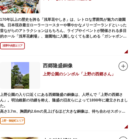
170年以上の歴史を誇る「浅草花やしき」は、レトロな雰囲気が魅力の遊園
地。日本現存最古ローラーコースターや華やかなメリーゴーランドといった
昔ながらのアトラクションはもちろん、ライブやイベントが開催される多目
的ホール「浅草花劇場」、遊園地に入園しなくても楽しめる「ガシャポンの
デパート浅草花やしき店」も併設され、さまざまな娯楽を楽しめる浅草の
浅草中央部エリア
「遊びの場」として親しまれています。
浅草花やしきは、江戸時代末期の1853年に造園師・森田六三郎により、牡丹
と菊細工を主とした花園（かえん）として誕生しました。明治時代に入ると
西郷隆盛銅像
遊戯施設が置かれ、珍鳥や猛獣、見世物の展示などでも評判に。全国有数の
上野公園のシンボル「上野の西郷さん」
動物園としても知られるようになりました。戦後は遊園地として再開し、温
かさと懐かしさを併せ持つレトロなアトラクションや雰囲気で人気のスポッ
トとなっています。幼児（0歳～4歳）は入園とのりもの料が無料で、年齢や
身長制限の無いアトラクションもあり、子どもの遊園地デビューにもぴった
上野公園の入り口近くにある西郷隆盛の銅像は、人呼んで「上野の西郷さ
りです。
ん」。明治維新の功績を称え、隆盛の旧友らによって1898年に建立されまし
た。
高さ3.7m、胸囲約2.6mの見上げるほど大きな銅像は、待ち合わせスポット
やフォトスポットとして親しまれています。彫刻家、高村光雲によって作ら
上野・御徒町エリア
れた像は、愛犬のツンと一緒にうさぎ狩りに出かけているところだそう。
上野公園にお立ち寄りの際は、ぜひ「上野の西郷さん」と写真撮影を楽しん
ではいかがでしょうか。