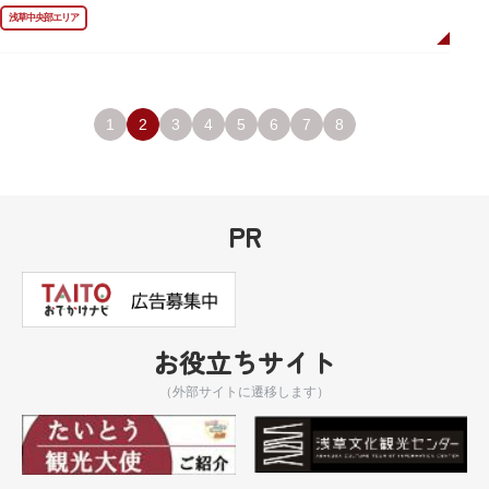
像が左右に祀られていました。
浅草中央部エリア
しかし、1868年（明治元年）に明治政府が発令した神仏分離令により、仏教
寺院である浅草寺には、この2柱の神さまの像を祀ることができなくなりま
した。そこで、浅草寺はこの2柱の像を浅草神社に遷座し、代わりに鎌倉の
鶴岡八幡宮にあった仏教の守護神である広目天（こうもくてん）と持国天
（じこくてん）の像を二天門に安置。これに伴い、正式名称が随身門から二
天門に変更されました。
1
2
3
4
5
6
7
8
その後、第二次世界大戦により2柱の像は焼失。現在は、上野の寛永寺（か
んえいじ）の四代将軍徳川家綱霊廟にあった持国天と増長天（ぞうちょうて
ん）の像が祀られています。持国天と増長天は、四天王と呼ばれる仏さまと
して知られていますが、四天王は仏教の守護神であることから武装した姿。
どちらも、鎌倉時代以降に流行した複数の木材を組み合わせる技法「寄木
PR
造」により造られています。
お役立ちサイト
（外部サイトに遷移します）