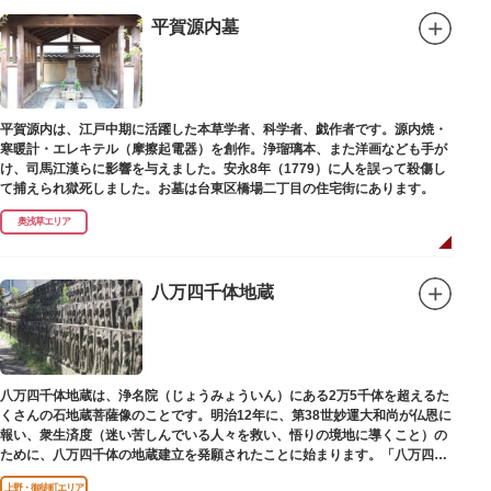
が設置されます。それを八の字に三回通って穢れを祓うことで疫病や災厄か
ら逃れ、福徳があると伝えられる行事です。
平賀源内墓
本殿には浅草寺のご本尊である聖観世音菩薩像を見つけた漁師の兄弟ととも
に、尊像として奉安した郷土の文化人、土師真中知（はじのなかとも）の3
人が祀られています。江戸時代に徳川家光が寄進した社殿は本殿・幣殿と拝
殿の間が渡り廊下で繋がる建築様式。国の重要文化財に指定されています。
平賀源内は、江戸中期に活躍した本草学者、科学者、戯作者です。源内焼・
また、浅草名所七福神のひとつとしても知られ、恵比須像が祀られていま
寒暖計・エレキテル（摩擦起電器）を創作。浄瑠璃本、また洋画なども手が
す。
け、司馬江漢らに影響を与えました。安永8年（1779）に人を誤って殺傷し
て捕えられ獄死しました。お墓は台東区橋場二丁目の住宅街にあります。
奥浅草エリア
八万四千体地蔵
八万四千体地蔵は、浄名院（じょうみょういん）にある2万5千体を超えるた
くさんの石地蔵菩薩像のことです。明治12年に、第38世妙運大和尚が仏恩に
報い、衆生済度（迷い苦しんでいる人々を救い、悟りの境地に導くこと）の
ために、八万四千体の地蔵建立を発願されたことに始まります。「八万四
千」とは仏法で無数の意味を示します。この石地蔵尊は全国各地にも造立さ
上野・御徒町エリア