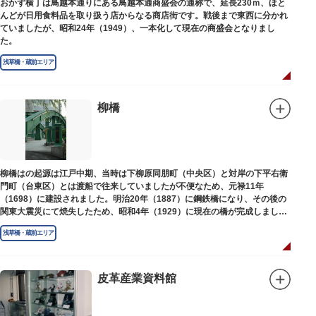
おかず横丁は鳥越本通りにある鳥越本通商盛会の通称で、延長230ｍ、ほと
んどが日用食料品を取り扱う店からなる商店街です。戦後まで東西に分かれ
ていましたが、昭和24年（1949）、一本化して現在の商盛会となりまし
た。
浅草橋・蔵前エリア
柳橋
柳橋はの起源は江戸中期、当時は下柳原同朋町（中央区）と対岸の下平右衛
門町（台東区）とは渡船で往来していましたが不便なため、元禄11年
（1698）に建設されました。明治20年（1887）に鋼鉄橋になり、その後の
関東大震災にて焼失したため、昭和4年（1929）に現在の橋が完成しまし
た。
浅草橋・蔵前エリア
皮革産業資料館