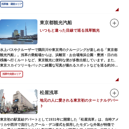
奥州へ往来する人々を取り締まりました。
浅草橋・蔵前エリア
東京都観光汽船
いつもと違った目線で巡る浅草観光
水上バスやクルーザーで隅田川や東京湾のクルージングが楽しめる「東京都
観光汽船」。浅草の乗船場からは、浜離宮・お台場海浜公園・豊洲・日の出
桟橋へ行くルートなど、東京観光に便利な便が多数出航しています。また、
東京スカイツリーをバックに綺麗な写真が撮れるスポットなどを巡る約30分
の「浅草周遊コース」も。初日の出やお花見、隅田川花火大会、クリスマス
浅草中央部エリア
などのイベント時は、いつもと違う目線から東京の景色を堪能できるイベン
トクルーズも企画されています。
漫画・アニメ界の巨匠、松本零士氏が宇宙船をイメージしてデザインした船
や、約300人が乗船可能なアメリカンな大型船など多種多様な船体も魅力。
松屋浅草
目的や人数にあわせてコースや時間帯を選べるチャータークルーズも行われ
地元の人に愛される東京初のターミナルデパー
ています。
ト
東京初の駅直結デパートとして1931年に開業した「松屋浅草」は、当時アメ
リカや西洋で流行したアール・デコ様式を採用したモダンな外装が特徴で