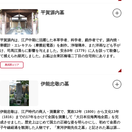
平賀源内墓
平賀源内は、江戸中期に活躍した本草学者、科学者、戯作者です。源内焼・
寒暖計・エレキテル（摩擦起電器）を創作。浄瑠璃本、また洋画なども手が
け、司馬江漢らに影響を与えました。安永8年（1779）に人を誤って殺傷し
て捕えられ獄死しました。お墓は台東区橋場二丁目の住宅街にあります。
奥浅草エリア
伊能忠敬の墓
伊能忠敬は、江戸時代の商人・測量家で、寛政12年（1800）から文化13年
（1816）までの17年をかけて全国を測量して「大日本沿海輿地全図」を完
成させました。歴史上はじめて国土の正確な姿を明らかにし、初めて金星の
子午線経過を観測した人物です。「東河伊能先生之墓」と記された墓は源空