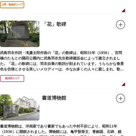
寺（げんくうじ）にあります。
上野・御徒町エリア
「花」歌碑
武島羽衣作詞・滝廉太郎作曲の「花」の歌碑は、昭和31年（1956）、言問
橋のたもとの隅田公園内に武島羽衣先生歌碑建設会によって建立されまし
た。「花」の歌碑には、羽衣自筆の歌詞が刻まれています。うららかな春景
色を彷彿とさせる美しいメロディーは、今なお多くの人々に親しまれ、歌い
つがれています。
奥浅草エリア
書道博物館
書道博物館は、洋画家であり書家でもあった中村不折により、昭和11年
（1936）に開館されました。博物館には、亀甲獣骨文、青銅器、石碑、鏡