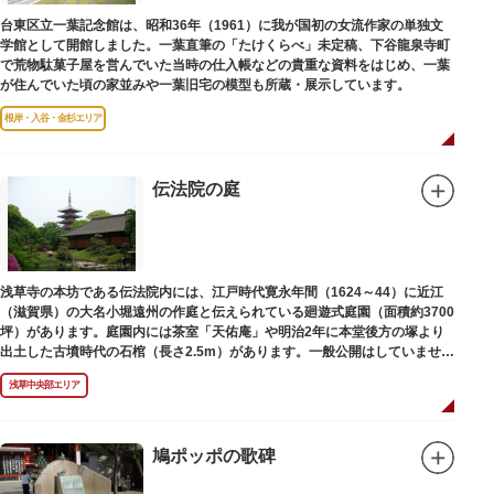
台東区立一葉記念館は、昭和36年（1961）に我が国初の女流作家の単独文
学館として開館しました。一葉直筆の「たけくらべ」未定稿、下谷龍泉寺町
で荒物駄菓子屋を営んでいた当時の仕入帳などの貴重な資料をはじめ、一葉
が住んでいた頃の家並みや一葉旧宅の模型も所蔵・展示しています。
根岸・入谷・金杉エリア
伝法院の庭
浅草寺の本坊である伝法院内には、江戸時代寛永年間（1624～44）に近江
（滋賀県）の大名小堀遠州の作庭と伝えられている廻遊式庭園（面積約3700
坪）があります。庭園内には茶室「天佑庵」や明治2年に本堂後方の塚より
出土した古墳時代の石棺（長さ2.5m）があります。一般公開はしていません
が、不定期で特別公開されることがあります。
浅草中央部エリア
鳩ポッポの歌碑