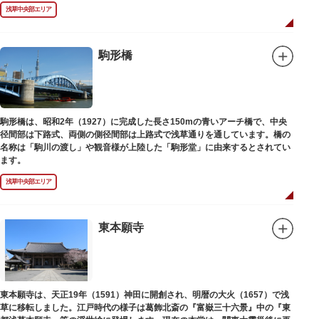
を再現する景観整備を進めてきました。
浅草中央部エリア
駒形橋
駒形橋は、昭和2年（1927）に完成した長さ150mの青いアーチ橋で、中央
径間部は下路式、両側の側径間部は上路式で浅草通りを通しています。橋の
名称は「駒川の渡し」や観音様が上陸した「駒形堂」に由来するとされてい
ます。
浅草中央部エリア
東本願寺
東本願寺は、天正19年（1591）神田に開創され、明暦の大火（1657）で浅
草に移転しました。江戸時代の様子は葛飾北斎の『富嶽三十六景』中の『東