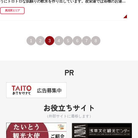
うにトロトロな肌触りの軟水を作り出しています。改栄湯では浴槽のお湯か
らカランのお湯まですべてが軟水。お風呂上がりにはお肌しっとり、髪の毛
奥浅草エリア
さらさらになれることまちがいなしです。お風呂の種類も多く、高濃度浸透
炭酸泉、シルキーバス、ジェットバス、サウナなど気分によって様々なお風
呂を楽しめます。
そしてお風呂上がりには、キンキンに冷えた生ビールやレモンサワーで乾杯
するもよし、改栄湯名物こだわりの生乳ソフトクリームを食べるのもよし、
どの年代の方々も、身も心も温まる幸せな空間となっています。オリジナル
1
2
3
4
5
6
7
8
グッズの販売もありますのでお立ち寄りの際にはぜひ覗いてみてください
ね。
PR
お役立ちサイト
（外部サイトに遷移します）