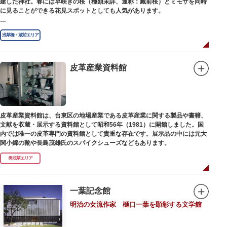
建した神社。春には早咲きの桜（種類未詳、通称：藏前桜）とミモザを同時
に見ることができる花見スポットとしても人気があります。
江戸時代には勧進大相撲の開催地としても知られ、3大強豪力士の谷風、小
浅草橋・蔵前エリア
野川、雷電などの名力士による幾多の名勝負が繰り広げられ大いに賑わいを
見せました。また、御神輿は昭和の名工・志布景彩（しふけいさい）による
もので、その華麗さから御神輿として初めて意匠登録されています。
皮革産業資料館
創建当初の社号は「石清水八幡宮」でしたが、1951年に「藏前神社」へと改
称しました。江戸城鬼門除の守護神ならびに徳川将軍家祈願所の一社として
尊崇され、社地は200石の朱印地を賜り、江戸を代表する名社のひとつに数
えられています。赤穂義士討ち入りの成功祈願や、落語の演目にある「元
犬」ゆかりの神社としても知られるパワースポットです。
皮革産業資料館は、台東区の地場産業である皮革産業に関する製品や書籍、
文献を収蔵・展示する資料館として昭和56年（1981）に開館しました。国
内では唯一の皮革専門の資料館として貴重な存在です。展示品の中には元大
関小錦の靴や長島茂雄氏のスパイクシューズなどもあります。
奥浅草エリア
一葉記念館
明治の女流作家 樋口一葉を顕彰する文学館