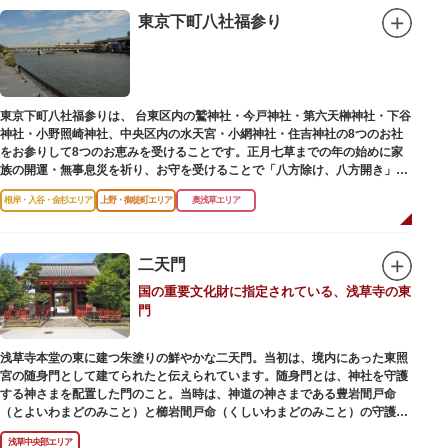
東京下町八社福参り
東京下町八社福参りは、 台東区内の鷲神社・今戸神社・第六天榊神社・下谷
神社・小野照崎神社、中央区内の水天宮・小網神社・住吉神社の8つのお社
をお参りして8つのお恵みを受けることです。正月七草までの年の始めに家
族の開運・無事息災を祈り、お守を受けることで「八方除け、八方開き」に
も通じます。
根岸・入谷・金杉エリア
上野・御徒町エリア
奥浅草エリア
二天門
国の重要文化財に指定されている、浅草寺の東
門
浅草寺本堂の東に建つ朱塗りの鮮やかな二天門。当初は、境内にあった東照
宮の随身門として建てられたと伝えられています。随身門とは、神社を守護
する神さまを配置した門のこと。当時は、神道の神さまである豊岩間戸命
（とよいわまどのみこと）と櫛岩間戸命（くしいわまどのみこと）の守護神
像が左右に祀られていました。
浅草中央部エリア