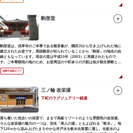
駒形堂
駒形堂は、浅草寺のご本尊である観音像が、隅田川から引き上げられた地に
建立されたお堂です。馬頭観音が祀られていることから「駒形」の地名の由
緒ともなっています。現在の堂は平成15年（2003）に再建されたもので
す。ご本尊顕現の地のため、お堂周辺の十町余りの川筋は魚介殺生禁断とな
り、戒殺碑が建立されました。
浅草中央部エリア
三ノ輪 改栄湯
下町のラグジュアリー銭湯
落ち着いた色合いの浴室で、まるで高級リゾートのような雰囲気の改栄湯。
そんな改栄湯の魅力の一つは、別名「美人の湯」ともよばれる「軟水」。地
下120ｍから汲み上げたまろやかな井戸水を軟水化装置に通し、化粧水のよ