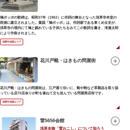
鳩ポッポの歌碑は、昭和37年（1962）に作詞の舞台となった浅草寺本堂の
西側に建立されました。童謡「鳩ポッポ」は、作詞家である東くめ女史が、
浅草寺の境内にて鳩と戯れている子供たちをみてこの歌詞を書き、滝蓮太郎
により作曲されました。
浅草中央部エリア
花川戸靴・はきもの問屋街
花川戸靴・はきもの問屋街は、江戸通り沿いに、靴や鞄など革製品を取り扱
っている店70店余りが軒を連ねて立ち並んでいる問屋商店街です。
浅草中央部エリア
雷5656会館
浅草名物「雷おこし」について知ろう