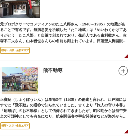
教の経典である『元版⼀切経（げんばんいっさいきょう）』や寺宝が収蔵さ
れています。
元プロボクサーでコメディアンのたこ八郎さん（1940～1985）の地蔵があ
ることで有名です。無病息災を祈願した「たこ地蔵」は「めいわくかけてあ
りがとう たこ八郎」と自筆で刻まれており、発起人である由利徹さん、赤
塚不二夫さん、山本晋也さんらの名前も刻まれています。日蓮聖人御開眼の
毘沙門天を奉安しています。
根岸・入谷・金杉エリア
飛不動尊
正寶院（しょうぼういん）は享禄3年（1530）の創建と言われ、江戸期には
すでに「飛不動」の通称で知られていました。古くより「旅人の守り本尊」
「厄飛ばしのお不動様」として信仰されてきましたが、昭和期からは航空安
全の守護神としても有名になり、航空関係者や宇宙関係者などが海外からも
多く参拝に訪れます。
根岸・入谷・金杉エリア