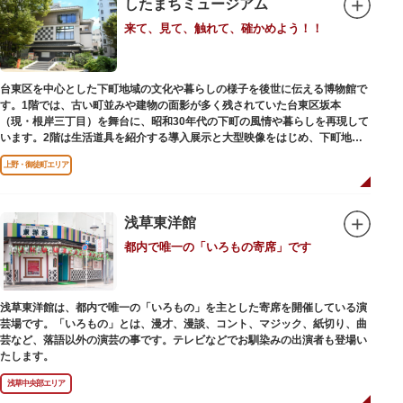
したまちミュージアム
来て、見て、触れて、確かめよう！！
台東区を中心とした下町地域の文化や暮らしの様子を後世に伝える博物館で
す。1階では、古い町並みや建物の面影が多く残されていた台東区坂本
（現・根岸三丁目）を舞台に、昭和30年代の下町の風情や暮らしを再現して
います。2階は生活道具を紹介する導入展示と大型映像をはじめ、下町地域
の歴史や出来事をたどることのできる資料を展示しています。また3階には
上野・御徒町エリア
企画展示室と、道具や玩具を体験し、調べることができるしたまち情報コー
ナーがあります。
浅草東洋館
都内で唯一の「いろもの寄席」です
浅草東洋館は、都内で唯一の「いろもの」を主とした寄席を開催している演
芸場です。「いろもの」とは、漫才、漫談、コント、マジック、紙切り、曲
芸など、落語以外の演芸の事です。テレビなどでお馴染みの出演者も登場い
たします。
浅草中央部エリア