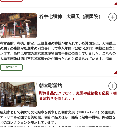
しかし、1868年（明治元年）に明治政府が発令した神仏分離令により、仏教
寺院である浅草寺には、この2柱の神さまの像を祀ることができなくなりま
した。そこで、浅草寺はこの2柱の像を浅草神社に遷座し、代わりに鎌倉の
鶴岡八幡宮にあった仏教の守護神である広目天（こうもくてん）と持国天
谷中七福神 大黒天（護国院）
（じこくてん）の像を二天門に安置。これに伴い、正式名称が随身門から二
天門に変更されました。
その後、第二次世界大戦により2柱の像は焼失。現在は、上野の寛永寺（か
んえいじ）の四代将軍徳川家綱霊廟にあった持国天と増長天（ぞうちょうて
ん）の像が祀られています。持国天と増長天は、四天王と呼ばれる仏さまと
有富蓄財、有徳、財宝、五穀豊穣の神様が祀られている護国院は、天海僧正
して知られていますが、四天王は仏教の守護神であることから武装した姿。
の弟子の生順が釈迦堂の別当寺として寛永年間（1624-1644）初期に創立し
どちらも、鎌倉時代以降に流行した複数の木材を組み合わせる技法「寄木
た寺で、当時は現在の東京国立博物館右手裏に位置していました。こちらの
造」により造られています。
大黒天画像は徳川三代将軍家光公が贈ったものと伝えられています。御前立
の大黒天木像は台東区文化財に指定されています。
谷中エリア
朝倉彫塑館
彫刻作品だけでなく、庭園や建築物も必見（朝
倉流哲学を愉しむ。）
彫刻家として初めて文化勲章を受章した朝倉文夫（1883～1964）の住居兼
アトリエを公開する美術館。朝倉作品のほか、随所に蔵書や掛軸、陶磁器な
どのコレクションを展示しています。