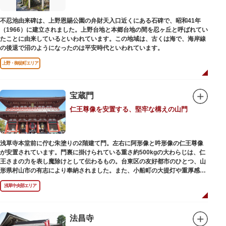
不忍池由来碑は、上野恩賜公園の弁財天入口近くにある石碑で、昭和41年
（1966）に建立されました。上野台地と本郷台地の間を忍ヶ丘と呼ばれてい
たことに由来しているといわれています。この地域は、古くは海で、海岸線
の後退で沼のようになったのは平安時代といわれています。
上野・御徒町エリア
宝蔵門
仁王尊像を安置する、堅牢な構えの山門
浅草寺本堂前に佇む朱塗りの2階建て門。左右に阿形像と吽形像の仁王尊像
が安置されています。門裏に掛けられている重さ約500kgの大わらじは、仁
王さまの力を表し魔除けとして伝わるもの。台東区の友好都市のひとつ、山
形県村山市の有志により奉納されました。また、小船町の大提灯や重厚感あ
ふれる吊灯篭も存在感を放ち、参拝客を迎えてくれます。
浅草中央部エリア
宝蔵門は、平安時代、武蔵守に任命された平公雅（たいらのきみまさ）によ
り、祈願成就の御礼として942年に建立されました。数度の火災を経て、現
在の門は1964年にホテルニューオオタニ創始者・大谷米太郎の寄進により本
法昌寺
瓦葺きで再建された（2007年チタン瓦に葺き替え）楼門です。上層部には仏