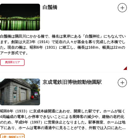
白鬚橋
白鬚橋は隅田川にかかる橋で、橋名は東岸にある「白鬚神社」にちなんでい
ます。創架は大正3年（1914）で近在の人々が基金を募り完成した木橋でし
た。現在の橋は、昭和6年（1931）に竣工し、橋長は168ｍ、幅員は22ｍの
アーチ形式です。
奥浅草エリア
京成電鉄旧博物館動物園駅
昭和8年（1933）に京成本線開通にあわせ、開業した駅です。ホームが短く
4両編成の電車しか停車できないことによる乗降客の減少や、建物の老朽化
のため、平成9年（1997）に営業休止となりました。駅事務室、ホームは地
下にあり、ホームは電車の通過中に見ることができ、外観では入口にあたる
建物を見ることができます。
上野・御徒町エリア