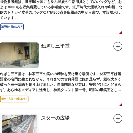
袋物参考館は、世界50ヶ国にも及ぶ民族の生活用具としてのバッグなど、お
よそ3000点を収集所蔵している参考館です。江戸時代の煙草入れや印籠、北
欧のトナカイ皮革のバッグなど約300点を所蔵品の中から選び、常設展示し
ています。
浅草橋・蔵前エリア
ねぎし三平堂
ねぎし三平堂は、林家三平の笑いの精神を受け継ぐ場所です。林家三平は落
語家の名門に生まれながら、それまでの古典落語に飽き足らず、殻を大きく
破った三平落語を創り上げました。自由闊達な話芸は、寄席だけにとどまら
ず、あらゆるメディアに進出し、神風タレント第一号、昭和の爆笑王とし
て、いつまでも日本人の心に残っています。
根岸・入谷・金杉エリア
スターの広場