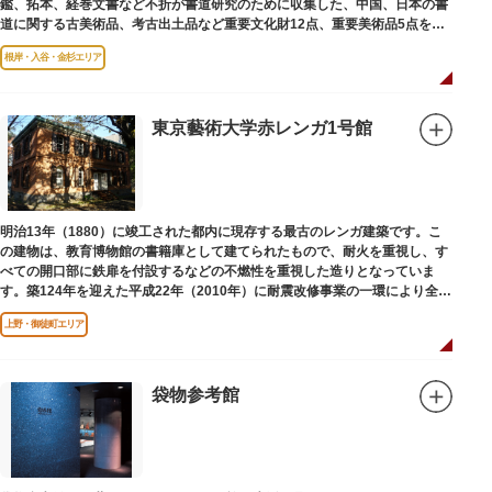
鑑、拓本、経巻文書など不折が書道研究のために収集した、中国、日本の書
道に関する古美術品、考古出土品など重要文化財12点、重要美術品5点を含
む約16000点が収蔵されています。
根岸・入谷・金杉エリア
東京藝術大学赤レンガ1号館
明治13年（1880）に竣工された都内に現存する最古のレンガ建築です。こ
の建物は、教育博物館の書籍庫として建てられたもので、耐火を重視し、す
べての開口部に鉄扉を付設するなどの不燃性を重視した造りとなっていま
す。築124年を迎えた平成22年（2010年）に耐震改修事業の一環により全面
改修が施されました。
上野・御徒町エリア
袋物参考館