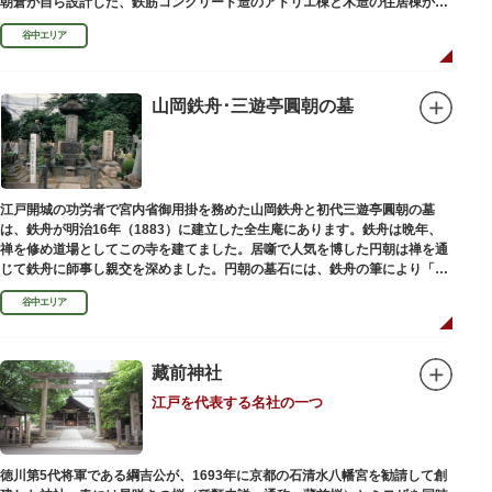
朝倉が自ら設計した、鉄筋コンクリート造のアトリエ棟と木造の住居棟から
なる建物は、異なる素材が違和感なく調和しています。広く門戸を開放し弟
谷中エリア
子を育成した「朝倉彫塑塾」の教育の場としても使われました。巨石と樹木
が濃密な空間を作り出す「五典の池」を中心とした中庭、日本における屋上
緑化の先駆けともいえる屋上庭園など、朝倉独自の美学や哲学、教育論も、
この建物に色濃く反映されています。
山岡鉄舟･三遊亭圓朝の墓
彫刻作品や芸術品を鑑賞する美術館という側面だけでなく、庭園や建築の価
値も感じられる施設です。朝倉の芸術思想の特質である自然観を表す庭園
は、その芸術上・観賞上の価値が評価され、敷地全体が「旧朝倉文夫氏庭
園」として国の名勝に指定されています。
江戸開城の功労者で宮内省御用掛を務めた山岡鉄舟と初代三遊亭圓朝の墓
は、鉄舟が明治16年（1883）に建立した全生庵にあります。鉄舟は晩年、
禅を修め道場としてこの寺を建てました。居噺で人気を博した円朝は禅を通
じて鉄舟に師事し親交を深めました。円朝の墓石には、鉄舟の筆により「三
遊亭円朝無舌居士」とあります。
谷中エリア
藏前神社
江戸を代表する名社の一つ
徳川第5代将軍である綱吉公が、1693年に京都の石清水八幡宮を勧請して創