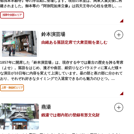
都浅草本願寺』等の浮世絵に登場します。現在の本堂は、関東大震災後に再
建されました。御本尊の『阿弥陀如来立像』は四天王寺の心柱を使用し、嘉
禄2年（1226）頃の作と伝わっています。また、梵鐘は寛永7年（1630）以
浅草中央部エリア
後のものと推定され、都内に現存する梵鐘の中では有数の風格を誇り、毎年
大晦日に除夜の鐘で一般開放します。（要予約）
鈴本演芸場
由緒ある落語定席で大衆芸能を楽しむ
1857年に開席した「鈴本演芸場」は、現存する中では最古の歴史を誇る寄席
（よせ）。落語をはじめ、漫才や曲芸、紙切りなどバラエティに富んだ様々
な演目が10日毎に内容を変えて上演しています。昼の部と夜の部に分かれて
おり、それぞれ好きなタイミングで入退室できるのも魅力のひとつ。
上演中は飲食も可能です。おすすめは売店で購入できる、お箸で切れるやわ
上野・御徒町エリア
らかさで有名な「上野 井泉本店」のかつサンド。お弁当やお菓子を食べたり
ビールを飲みながら、演目をお楽しみください。
燕湯
銭湯では都内初の登録有形文化財