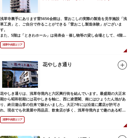
浅草寺裏手にあります雷5656会館は、雷おこしの実際の製造を見学施設「浅
草工房」と、ご自分で作ることができる「雷おこし製造体験」がございま
す。
また、5階は「ときわホール」は発表会・催し物等の貸し会場として、4階は
打合せなどでご利用いただける「貸しスペース」がございます。
浅草中央部エリア
花やしき通り
花やしき通りは、浅草寺境内と六区興行街を結んでいます。最盛期の大正末
期から昭和初期には花やしきを軸に、西に凌雲閣、南にはひょうたん池があ
り、終日遊山客の往来で賑わいました。大正7年には沿道に露店が許可さ
れ、現在でも衣裳屋や用品店、飲食店が多く、浅草寺境内まで趣のある町並
みが続いています。
浅草中央部エリア