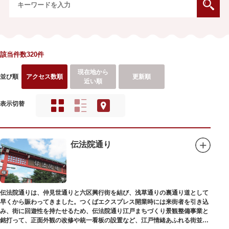
該当件数320件
現在地から
並び順
アクセス数順
更新順
近い順
表示切替
伝法院通り
伝法院通りは、仲見世通りと六区興行街を結び、浅草通りの裏通り道として
早くから賑わってきました。つくばエクスプレス開業時には来街者を引き込
み、街に回遊性を持たせるため、伝法院通り江戸まちづくり景観整備事業と
銘打って、正面外観の改修や統一看板の設置など、江戸情緒あふれる街並み