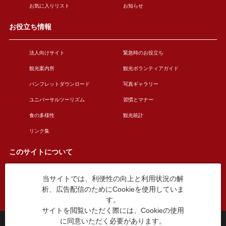
お気に入りリスト
お知らせ
お役立ち情報
法人向けサイト
緊急時のお役立ち
観光案内所
観光ボランティアガイド
パンフレットダウンロード
写真ギャラリー
ユニバーサルツーリズム
習慣とマナー
食の多様性
観光統計
リンク集
このサイトについて
当サイトでは、利便性の向上と利用状況の解
このサイトについて
広告掲載について
析、広告配信のためにCookieを使用していま
お問い合わせ
す。
サイトを閲覧いただく際には、Cookieの使用
に同意いただく必要があります。
台東区役所観光課