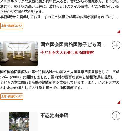
ノスタルジックな景観に惹かれ中に入ると、昔ながらの番頭さん。もう少し
進むと、格子状の高い天井に、波打った形のタイル浴槽。どこか懐かしいあ
たたかな空間が広がります。
早朝6時から営業しており、すべての浴槽で46度のお湯が提供されていま
す。常連の方々を魅了するのは早朝のこの少し熱めの温度のお湯と昔ながら
上野・御徒町エリア
の懐かしさでしょうか。
店頭の屋根瓦や格子型天井等も昭和から引き継がれてきている歴史あるもの
です。お立ち寄りの際は、有形文化財に指定されたその景観も、ぜひゆった
りとご覧ください。
国立国会図書館国際子ども図書館
子どもも大人も楽しめる図書館
国立国会図書館法に基づく国内唯一の国立の児童書専門図書館として、平成
12年（2000）に開館しました。国内外の豊富な資料と情報資源を活用し、
子どもの本に関わる活動や調査研究を支援しています。また、子どもと本の
ふれあいの場としての役割も担っている図書館です。
レンガ棟は、明治39年（1906）に建てられた帝国図書館の建物を保存・再
上野・御徒町エリア
利用しています。
不忍池由来碑