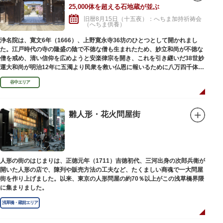
25,000体を超える石地蔵が並ぶ
旧暦8月15日（十五夜）：へちま加持祈祷会
（へちま供養）
浄名院は、寛文6年（1666）、上野寛永寺36坊のひとつとして開かれまし
た。江戸時代の寺の隆盛の陰で不徳な僧も生まれたため、妙立和尚が不徳な
僧を戒め、清い信仰を広めようと安楽律宗を開き、これを引き継いだ38世妙
運大和尚が明治12年に五濁より民衆を救い仏恩に報いるために八万四千体の
石地蔵建立を発願しました。現在では2万５千体を超える像が造立されてい
谷中エリア
ます。
雛人形・花火問屋街
人形の街のはじまりは、正徳元年（1711）吉徳初代、三河出身の次郎兵衛が
開いた人形の店で、陳列や販売方法の工夫など、たくましい商魂で一大問屋
街を作り上げました。以来、東京の人形問屋の約70％以上がこの浅草橋界隈
に集まりました。
浅草橋・蔵前エリア