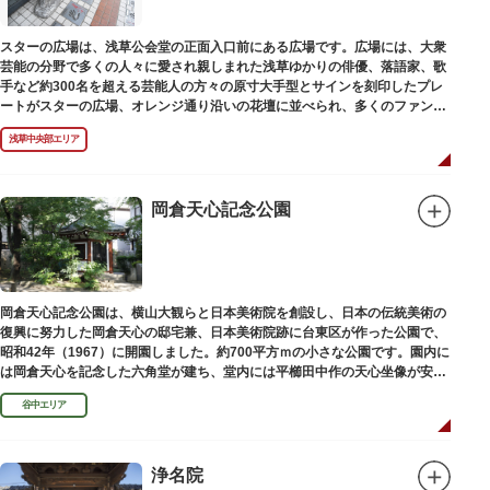
スターの広場は、浅草公会堂の正面入口前にある広場です。広場には、大衆
芸能の分野で多くの人々に愛され親しまれた浅草ゆかりの俳優、落語家、歌
手など約300名を超える芸能人の方々の原寸大手型とサインを刻印したプレ
ートがスターの広場、オレンジ通り沿いの花壇に並べられ、多くのファンに
親しまれています。
浅草中央部エリア
岡倉天心記念公園
岡倉天心記念公園は、横山大観らと日本美術院を創設し、日本の伝統美術の
復興に努力した岡倉天心の邸宅兼、日本美術院跡に台東区が作った公園で、
昭和42年（1967）に開園しました。約700平方ｍの小さな公園です。園内に
は岡倉天心を記念した六角堂が建ち、堂内には平櫛田中作の天心坐像が安置
されています。
谷中エリア
浄名院