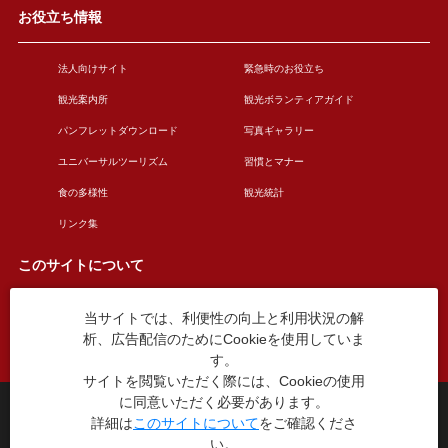
お役立ち情報
法人向けサイト
緊急時のお役立ち
観光案内所
観光ボランティアガイド
パンフレットダウンロード
写真ギャラリー
ユニバーサルツーリズム
習慣とマナー
食の多様性
観光統計
リンク集
このサイトについて
当サイトでは、利便性の向上と利用状況の解
このサイトについて
広告掲載について
析、広告配信のためにCookieを使用していま
お問い合わせ
す。
サイトを閲覧いただく際には、Cookieの使用
に同意いただく必要があります。
台東区役所観光課
詳細は
このサイトについて
をご確認くださ
〒110-8615 東京都台東区東上野4丁目5番6号
い。
TEL：03-5246-1151