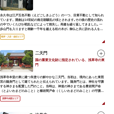
永久寺は江戸五色不動（えどごしきふどう）の一つ、目黄不動として知られ
ています。開創は14世紀の南北朝騒乱の頃とされます｡その後の歴史の流れ
の中でいくたびか戦乱などによって焼失し､ 再建を繰り返してきました｡ 一
歩山門を入りますと樹齢一千年を越える松の木が､ 御仏と共に訪れる人を静
かに迎えています｡
根岸・入谷・金杉エリア
二天門
国の重要文化財に指定されている、浅草寺の東
門
浅草寺本堂の東に建つ朱塗りの鮮やかな二天門。当初は、境内にあった東照
宮の随身門として建てられたと伝えられています。随身門とは、神社を守護
する神さまを配置した門のこと。当時は、神道の神さまである豊岩間戸命
（とよいわまどのみこと）と櫛岩間戸命（くしいわまどのみこと）の守護神
像が左右に祀られていました。
浅草中央部エリア
しかし、1868年（明治元年）に明治政府が発令した神仏分離令により、仏教
寺院である浅草寺には、この2柱の神さまの像を祀ることができなくなりま
した。そこで、浅草寺はこの2柱の像を浅草神社に遷座し、代わりに鎌倉の
鶴岡八幡宮にあった仏教の守護神である広目天（こうもくてん）と持国天