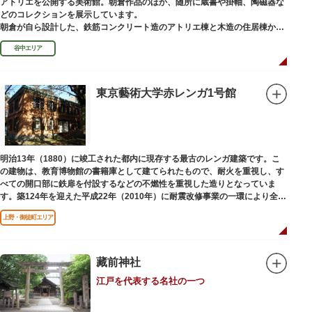
アトリエを公開する美術館。朝倉作品のほか、随所に蔵書や掛軸、陶磁器な
どのコレクションを展示しています。
朝倉が自ら設計した、鉄筋コンクリート造のアトリエ棟と木造の住居棟から
なる建物は、異なる素材が違和感なく調和しています。広く門戸を開放し弟
谷中エリア
子を育成した「朝倉彫塑塾」の教育の場としても使われました。巨石と樹木
が濃密な空間を作り出す「五典の池」を中心とした中庭、日本における屋上
緑化の先駆けともいえる屋上庭園など、朝倉独自の美学や哲学、教育論も、
この建物に色濃く反映されています。
東京藝術大学赤レンガ1号館
彫刻作品や芸術品を鑑賞する美術館という側面だけでなく、庭園や建築の価
値も感じられる施設です。朝倉の芸術思想の特質である自然観を表す庭園
は、その芸術上・観賞上の価値が評価され、敷地全体が「旧朝倉文夫氏庭
園」として国の名勝に指定されています。
明治13年（1880）に竣工された都内に現存する最古のレンガ建築です。こ
の建物は、教育博物館の書籍庫として建てられたもので、耐火を重視し、す
べての開口部に鉄扉を付設するなどの不燃性を重視した造りとなっていま
す。築124年を迎えた平成22年（2010年）に耐震改修事業の一環により全面
改修が施されました。
上野・御徒町エリア
藏前神社
江戸を代表する名社の一つ