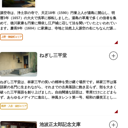
源空寺は、浄土宗の寺で、天正18年（1590）円誉上人が湯島に開山し、明
暦3年（1657）の大火で浅草に移転しました。湯島の草庵で多くの信者を集
めて、徳川家康も円誉に帰依し江戸城に召して法を聞いていたといわれてい
ます。慶長9年（1604）に家康は、寺地と法然上人源空の名にちなんだ源空
寺の号を円誉に与えました。
上野・御徒町エリア
ねぎし三平堂
ねぎし三平堂は、林家三平の笑いの精神を受け継ぐ場所です。林家三平は落
語家の名門に生まれながら、それまでの古典落語に飽き足らず、殻を大きく
破った三平落語を創り上げました。自由闊達な話芸は、寄席だけにとどまら
ず、あらゆるメディアに進出し、神風タレント第一号、昭和の爆笑王とし
て、いつまでも日本人の心に残っています。
根岸・入谷・金杉エリア
池波正太郎記念文庫