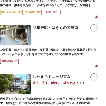
をお参りして8つのお恵みを受けることです。正月七草までの年の始めに家
族の開運・無事息災を祈り、お守を受けることで「八方除け、八方開き」に
も通じます。
根岸・入谷・金杉エリア
上野・御徒町エリア
奥浅草エリア
花川戸靴・はきもの問屋街
花川戸靴・はきもの問屋街は、江戸通り沿いに、靴や鞄など革製品を取り扱
っている店70店余りが軒を連ねて立ち並んでいる問屋商店街です。
浅草中央部エリア
したまちミュージアム
来て、見て、触れて、確かめよう！！
台東区を中心とした下町地域の文化や暮らしの様子を後世に伝える博物館で
す。1階では、古い町並みや建物の面影が多く残されていた台東区坂本