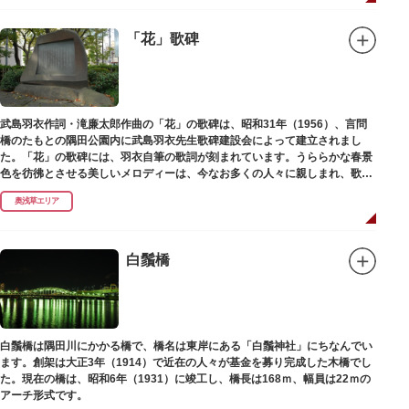
「花」歌碑
武島羽衣作詞・滝廉太郎作曲の「花」の歌碑は、昭和31年（1956）、言問
橋のたもとの隅田公園内に武島羽衣先生歌碑建設会によって建立されまし
た。「花」の歌碑には、羽衣自筆の歌詞が刻まれています。うららかな春景
色を彷彿とさせる美しいメロディーは、今なお多くの人々に親しまれ、歌い
つがれています。
奥浅草エリア
白鬚橋
白鬚橋は隅田川にかかる橋で、橋名は東岸にある「白鬚神社」にちなんでい
ます。創架は大正3年（1914）で近在の人々が基金を募り完成した木橋でし
た。現在の橋は、昭和6年（1931）に竣工し、橋長は168ｍ、幅員は22ｍの
アーチ形式です。