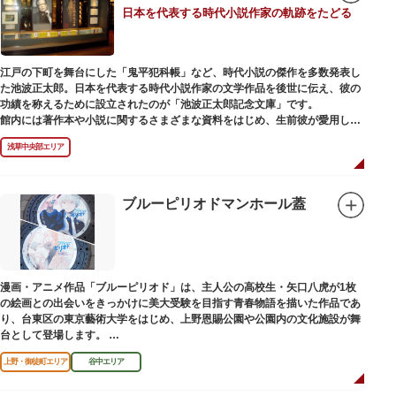
日本を代表する時代小説作家の軌跡をたどる
江戸の下町を舞台にした「鬼平犯科帳」など、時代小説の傑作を多数発表し
た池波正太郎。日本を代表する時代小説作家の文学作品を後世に伝え、彼の
功績を称えるために設立されたのが「池波正太郎記念文庫」です。
館内には著作本や小説に関するさまざまな資料をはじめ、生前彼が愛用して
いた万年筆やパイプ、帽子などが展示されています。書斎も復元されてお
浅草中央部エリア
り、池波正太郎をより身近に感じられるスポットです。また「池波グッズ」
とよばれる、作品の舞台を紹介した古地図やポストカード、扇子など様々な
グッズも必見。池波ファンにはたまらない空間となっています。
ブルーピリオドマンホール蓋
漫画・アニメ作品「ブルーピリオド」は、主人公の高校生・矢口八虎が1枚
の絵画との出会いをきっかけに美大受験を目指す青春物語を描いた作品であ
り、台東区の東京藝術大学をはじめ、上野恩賜公園や公園内の文化施設が舞
台として登場します。
区にゆかりのある本作品を通して、新たな観光スポット創出による誘客促進
上野・御徒町エリア
谷中エリア
と区内観光客の回遊性向上を図るため、こちらのマンホール蓋を設置しまし
た。