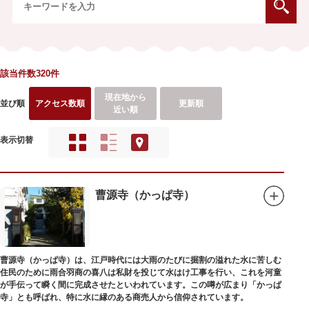
該当件数320件
現在地から
並び順
アクセス数順
更新順
近い順
表示切替
曹源寺（かっぱ寺）
曹源寺（かっぱ寺）は、江戸時代には大雨のたびに掘割の溢れた水に苦しむ
住民のために雨合羽商の喜八は私財を投じて水はけ工事を行い、これを河童
が手伝って瞬く間に完成させたといわれています。この噂が広まり「かっぱ
寺」とも呼ばれ、特に水に縁のある商売人から信仰されています。