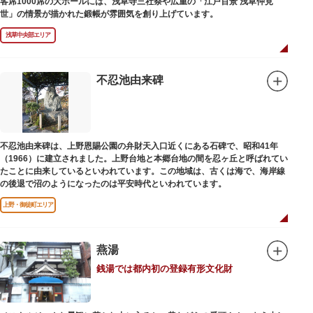
客席1000席の大ホールには、浅草寺三社祭や広重の「江戸百景 浅草仲見
世」の情景が描かれた鍛帳が雰囲気を創り上げています。
浅草中央部エリア
不忍池由来碑
不忍池由来碑は、上野恩賜公園の弁財天入口近くにある石碑で、昭和41年
（1966）に建立されました。上野台地と本郷台地の間を忍ヶ丘と呼ばれてい
たことに由来しているといわれています。この地域は、古くは海で、海岸線
の後退で沼のようになったのは平安時代といわれています。
上野・御徒町エリア
燕湯
銭湯では都内初の登録有形文化財