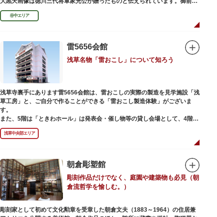
大黒天画像は徳川三代将軍家光公が贈ったものと伝えられています。御前立
の大黒天木像は台東区文化財に指定されています。
谷中エリア
雷5656会館
浅草名物「雷おこし」について知ろう
浅草寺裏手にあります雷5656会館は、雷おこしの実際の製造を見学施設「浅
草工房」と、ご自分で作ることができる「雷おこし製造体験」がございま
す。
また、5階は「ときわホール」は発表会・催し物等の貸し会場として、4階は
打合せなどでご利用いただける「貸しスペース」がございます。
浅草中央部エリア
朝倉彫塑館
彫刻作品だけでなく、庭園や建築物も必見（朝
倉流哲学を愉しむ。）
彫刻家として初めて文化勲章を受章した朝倉文夫（1883～1964）の住居兼