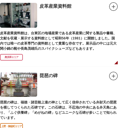
皮革産業資料館
皮革産業資料館は、台東区の地場産業である皮革産業に関する製品や書籍、
文献を収蔵・展示する資料館として昭和56年（1981）に開館しました。国
内では唯一の皮革専門の資料館として貴重な存在です。展示品の中には元大
関小錦の靴や長島茂雄氏のスパイクシューズなどもあります。
奥浅草エリア
琵琶の碑
琵琶の碑は、福徳・諸芸能上達の神として広く信仰されている弁財天の琵琶
を模してつくられた石碑です。この石碑は、不忍池の中央にある弁天島にあ
り、「ふぐ供養碑」「めがねの碑」などユニークな石碑が多いことで知られ
ています。
上野・御徒町エリア