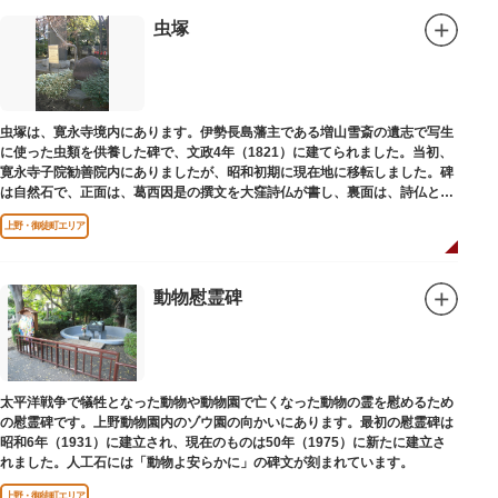
設置年月日：令和4年3月1日
虫塚
虫塚は、寛永寺境内にあります。伊勢長島藩主である増山雪斎の遺志で写生
に使った虫類を供養した碑で、文政4年（1821）に建てられました。当初、
寛永寺子院勧善院内にありましたが、昭和初期に現在地に移転しました。碑
は自然石で、正面は、葛西因是の撰文を大窪詩仏が書し、裏面は、詩仏と菊
池五山の自筆の詩が刻まれています。
上野・御徒町エリア
動物慰霊碑
太平洋戦争で犠牲となった動物や動物園で亡くなった動物の霊を慰めるため
の慰霊碑です。上野動物園内のゾウ園の向かいにあります。最初の慰霊碑は
昭和6年（1931）に建立され、現在のものは50年（1975）に新たに建立さ
れました。人工石には「動物よ安らかに」の碑文が刻まれています。
上野・御徒町エリア