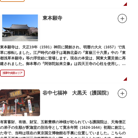
東本願寺
東本願寺は、天正19年（1591）神田に開創され、明暦の大火（1657）で浅
草に移転しました。江戸時代の様子は葛飾北斎の『富嶽三十六景』中の『東
都浅草本願寺』等の浮世絵に登場します。現在の本堂は、関東大震災後に再
建されました。御本尊の『阿弥陀如来立像』は四天王寺の心柱を使用し、嘉
禄2年（1226）頃の作と伝わっています。また、梵鐘は寛永7年（1630）以
浅草中央部エリア
後のものと推定され、都内に現存する梵鐘の中では有数の風格を誇り、毎年
大晦日に除夜の鐘で一般開放します。（要予約）
谷中七福神 大黒天（護国院）
有富蓄財、有徳、財宝、五穀豊穣の神様が祀られている護国院は、天海僧正
の弟子の生順が釈迦堂の別当寺として寛永年間（1624-1644）初期に創立し
た寺で、当時は現在の東京国立博物館右手裏に位置していました。こちらの