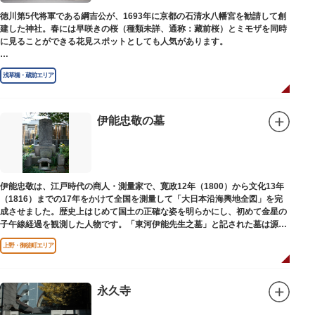
徳川第5代将軍である綱吉公が、1693年に京都の石清水八幡宮を勧請して創
建した神社。春には早咲きの桜（種類未詳、通称：藏前桜）とミモザを同時
に見ることができる花見スポットとしても人気があります。
江戸時代には勧進大相撲の開催地としても知られ、3大強豪力士の谷風、小
浅草橋・蔵前エリア
野川、雷電などの名力士による幾多の名勝負が繰り広げられ大いに賑わいを
見せました。また、御神輿は昭和の名工・志布景彩（しふけいさい）による
もので、その華麗さから御神輿として初めて意匠登録されています。
伊能忠敬の墓
創建当初の社号は「石清水八幡宮」でしたが、1951年に「藏前神社」へと改
称しました。江戸城鬼門除の守護神ならびに徳川将軍家祈願所の一社として
尊崇され、社地は200石の朱印地を賜り、江戸を代表する名社のひとつに数
えられています。赤穂義士討ち入りの成功祈願や、落語の演目にある「元
犬」ゆかりの神社としても知られるパワースポットです。
伊能忠敬は、江戸時代の商人・測量家で、寛政12年（1800）から文化13年
（1816）までの17年をかけて全国を測量して「大日本沿海輿地全図」を完
成させました。歴史上はじめて国土の正確な姿を明らかにし、初めて金星の
子午線経過を観測した人物です。「東河伊能先生之墓」と記された墓は源空
寺（げんくうじ）にあります。
上野・御徒町エリア
永久寺