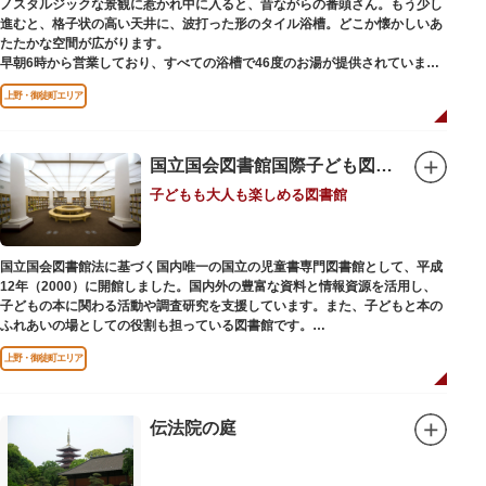
ノスタルジックな景観に惹かれ中に入ると、昔ながらの番頭さん。もう少し
進むと、格子状の高い天井に、波打った形のタイル浴槽。どこか懐かしいあ
たたかな空間が広がります。
早朝6時から営業しており、すべての浴槽で46度のお湯が提供されていま
す。常連の方々を魅了するのは早朝のこの少し熱めの温度のお湯と昔ながら
上野・御徒町エリア
の懐かしさでしょうか。
店頭の屋根瓦や格子型天井等も昭和から引き継がれてきている歴史あるもの
です。お立ち寄りの際は、有形文化財に指定されたその景観も、ぜひゆった
りとご覧ください。
国立国会図書館国際子ども図書館
子どもも大人も楽しめる図書館
国立国会図書館法に基づく国内唯一の国立の児童書専門図書館として、平成
12年（2000）に開館しました。国内外の豊富な資料と情報資源を活用し、
子どもの本に関わる活動や調査研究を支援しています。また、子どもと本の
ふれあいの場としての役割も担っている図書館です。
レンガ棟は、明治39年（1906）に建てられた帝国図書館の建物を保存・再
上野・御徒町エリア
利用しています。
伝法院の庭