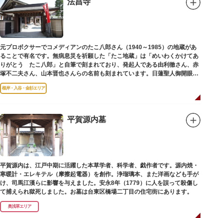
法昌寺
（じこくてん）の像を二天門に安置。これに伴い、正式名称が随身門から二
天門に変更されました。
その後、第二次世界大戦により2柱の像は焼失。現在は、上野の寛永寺（か
んえいじ）の四代将軍徳川家綱霊廟にあった持国天と増長天（ぞうちょうて
ん）の像が祀られています。持国天と増長天は、四天王と呼ばれる仏さまと
元プロボクサーでコメディアンのたこ八郎さん（1940～1985）の地蔵があ
して知られていますが、四天王は仏教の守護神であることから武装した姿。
ることで有名です。無病息災を祈願した「たこ地蔵」は「めいわくかけてあ
どちらも、鎌倉時代以降に流行した複数の木材を組み合わせる技法「寄木
りがとう たこ八郎」と自筆で刻まれており、発起人である由利徹さん、赤
造」により造られています。
塚不二夫さん、山本晋也さんらの名前も刻まれています。日蓮聖人御開眼の
毘沙門天を奉安しています。
根岸・入谷・金杉エリア
平賀源内墓
平賀源内は、江戸中期に活躍した本草学者、科学者、戯作者です。源内焼・
寒暖計・エレキテル（摩擦起電器）を創作。浄瑠璃本、また洋画なども手が
け、司馬江漢らに影響を与えました。安永8年（1779）に人を誤って殺傷し
て捕えられ獄死しました。お墓は台東区橋場二丁目の住宅街にあります。
奥浅草エリア