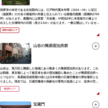
浅草寺の本坊である伝法院内には、江戸時代寛永年間（1624～44）に近江
（滋賀県）の大名小堀遠州の作庭と伝えられている廻遊式庭園（面積約3700
坪）があります。庭園内には茶室「天佑庵」や明治2年に本堂後方の塚より
出土した古墳時代の石棺（長さ2.5m）があります。一般公開はしていません
が、不定期で特別公開されることがあります。
浅草中央部エリア
山谷の簡易宿泊所群
山谷は、荒川区と隣接した地域にあり数多くの簡易宿泊所があります。これ
は戦後、東京都によって被災者を仮の宿泊施設に集めたことが簡易宿泊所へ
とつながり、高度経済成長期の頃には日本有数の日雇労働者の滞在場所とな
りました。現在では、日雇労働者の高齢化や景気の低迷により、従来の労働
者に代わって、外国人の利用が増えています。
奥浅草エリア
宝蔵門