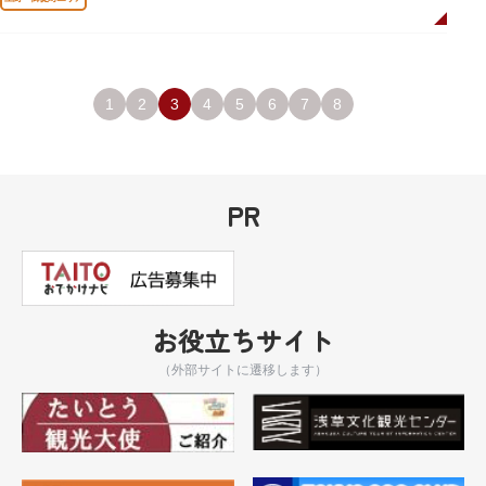
1
2
3
4
5
6
7
8
PR
お役立ちサイト
（外部サイトに遷移します）