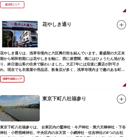
奥浅草エリア
花やしき通り
花やしき通りは、浅草寺境内と六区興行街を結んでいます。最盛期の大正末
期から昭和初期には花やしきを軸に、西に凌雲閣、南にはひょうたん池があ
り、終日遊山客の往来で賑わいました。大正7年には沿道に露店が許可さ
れ、現在でも衣裳屋や用品店、飲食店が多く、浅草寺境内まで趣のある町並
みが続いています。
浅草中央部エリア
東京下町八社福参り
東京下町八社福参りは、 台東区内の鷲神社・今戸神社・第六天榊神社・下谷
神社・小野照崎神社、中央区内の水天宮・小網神社・住吉神社の8つのお社