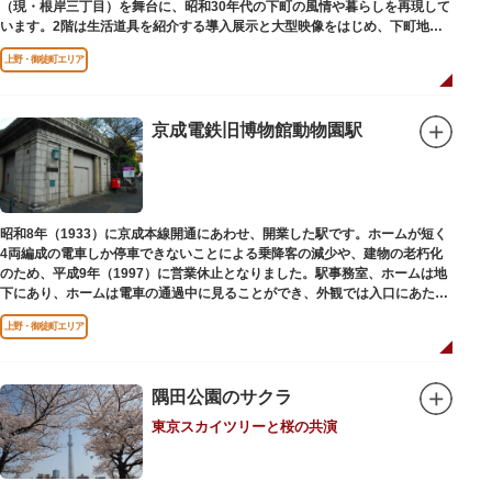
（現・根岸三丁目）を舞台に、昭和30年代の下町の風情や暮らしを再現して
います。2階は生活道具を紹介する導入展示と大型映像をはじめ、下町地域
の歴史や出来事をたどることのできる資料を展示しています。また3階には
上野・御徒町エリア
企画展示室と、道具や玩具を体験し、調べることができるしたまち情報コー
ナーがあります。
京成電鉄旧博物館動物園駅
昭和8年（1933）に京成本線開通にあわせ、開業した駅です。ホームが短く
4両編成の電車しか停車できないことによる乗降客の減少や、建物の老朽化
のため、平成9年（1997）に営業休止となりました。駅事務室、ホームは地
下にあり、ホームは電車の通過中に見ることができ、外観では入口にあたる
建物を見ることができます。
上野・御徒町エリア
隅田公園のサクラ
東京スカイツリーと桜の共演