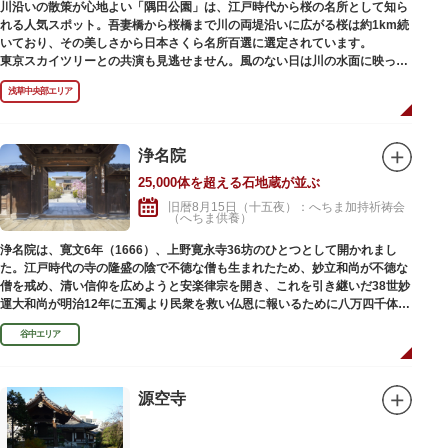
川沿いの散策が心地よい「隅田公園」は、江戸時代から桜の名所として知ら
れる人気スポット。吾妻橋から桜橋まで川の両堤沿いに広がる桜は約1km続
いており、その美しさから日本さくら名所百選に選定されています。
東京スカイツリーとの共演も見逃せません。風のない日は川の水面に映った
「逆さスカイツリー」と桜のコラボレーションも楽しめます。シーズン中は
浅草中央部エリア
夜桜がライトアップされ、日中とは異なる幻想的な雰囲気に包まれるのも魅
力のひとつ。屋形船や水上バスも運航しているので、いつもと違った目線の
お花見もおすすめです。
浄名院
25,000体を超える石地蔵が並ぶ
旧暦8月15日（十五夜）：へちま加持祈祷会
（へちま供養）
浄名院は、寛文6年（1666）、上野寛永寺36坊のひとつとして開かれまし
た。江戸時代の寺の隆盛の陰で不徳な僧も生まれたため、妙立和尚が不徳な
僧を戒め、清い信仰を広めようと安楽律宗を開き、これを引き継いだ38世妙
運大和尚が明治12年に五濁より民衆を救い仏恩に報いるために八万四千体の
石地蔵建立を発願しました。現在では2万５千体を超える像が造立されてい
谷中エリア
ます。
源空寺