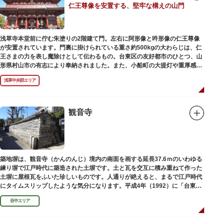
仁王尊像を安置する、堅牢な構えの山門
浅草寺本堂前に佇む朱塗りの2階建て門。左右に阿形像と吽形像の仁王尊像
が安置されています。門裏に掛けられている重さ約500kgの大わらじは、仁
王さまの力を表し魔除けとして伝わるもの。台東区の友好都市のひとつ、山
形県村山市の有志により奉納されました。また、小船町の大提灯や重厚感あ
ふれる吊灯篭も存在感を放ち、参拝客を迎えてくれます。
浅草中央部エリア
宝蔵門は、平安時代、武蔵守に任命された平公雅（たいらのきみまさ）によ
り、祈願成就の御礼として942年に建立されました。数度の火災を経て、現
在の門は1964年にホテルニューオオタニ創始者・大谷米太郎の寄進により本
観音寺
瓦葺きで再建された（2007年チタン瓦に葺き替え）楼門です。上層部には仏
教の経典である『元版⼀切経（げんばんいっさいきょう）』や寺宝が収蔵さ
れています。
築地塀は、観音寺（かんのんじ）境内の南面を画する延長37.6ｍのいわゆる
練り塀で江戸時代に築造された土塀です。土と瓦を交互に積み重ねて作った
土塀に屋根瓦をふいた珍しいものです。人通りが絶えると、まるで江戸時代
にタイムスリップしたような気分になります。平成4年（1992）に「台東区
まちかど賞」を受賞しました。
谷中エリア