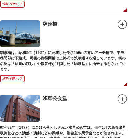
浅草中央部エリア
駒形橋
駒形橋は、昭和2年（1927）に完成した長さ150mの青いアーチ橋で、中央
径間部は下路式、両側の側径間部は上路式で浅草通りを通しています。橋の
名称は「駒川の渡し」や観音様が上陸した「駒形堂」に由来するとされてい
ます。
浅草中央部エリア
浅草公会堂
昭和52年（1977）にこけら落としされた浅草公会堂は、毎年1月の新春浅草
歌舞伎などの演芸・演劇などの興業や、集会室や展示会などが催されます。