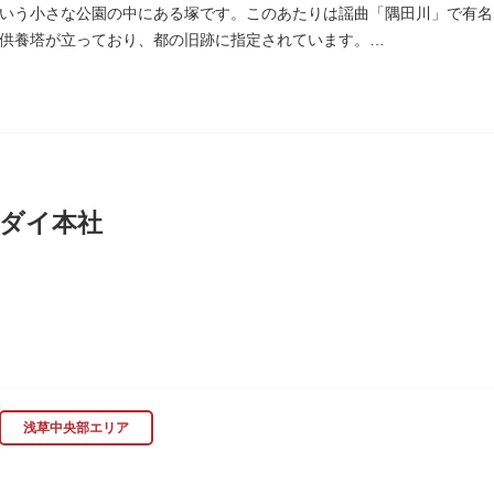
いう小さな公園の中にある塚です。このあたりは謡曲「隅田川」で有名
供養塔が立っており、都の旧跡に指定されています。
、かつて浅茅ヶ原と呼ばれた原野で、近くを奥州街道が通じていました
時代、吉田少将惟房の子・梅若が、信夫藤太という人買いにさらわれ、
世を去りました。我が子を探し求めてはるばるこの地まで来た母親は、
庵を結んだ、という説話です。謡曲『隅田川』はこの伝説をもとにして
れています。この板碑には「弘安十一年戊子五月二十二日孝子敬白」と
は、明らかではありません。
ダイ本社
木母寺（墨田区堤通）境内には梅若にちなむ梅若塚（都旧跡）があり、
に創業し、「夢・クリエイション～楽しいときを創る企業～を企業スロー
、アパレル、日用雑貨など、お客さまの身近で楽しんでいただけるエン
浅草中央部エリア