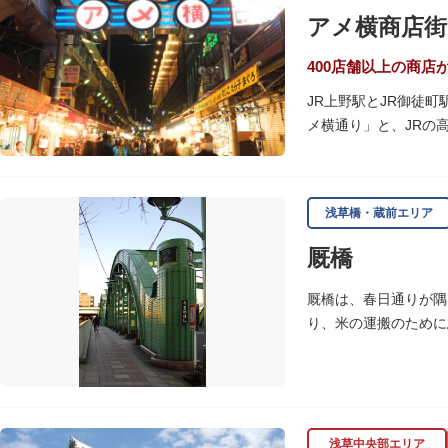
アメ横商店街
400店舗以上の商店
JR上野駅とJR御徒
メ横通り」と、JRの
の専門店が立ち並んで
ひとつ。年末の叩き売
浅草橋・蔵前エリア
アメ横のはじまりは、
の復員兵が共同体とな
厩橋
当時、JR上野駅のす
厩橋は、春日通りが隅
御徒町付近には、アメ
り、米の運搬のために
の2つのエリアが統合
をデザインしたガラス
浅草中央部エリア