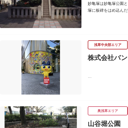
妙亀塚は妙亀塚公園と
塚に板碑をはめ込んだ
この妙亀塚のある地は
「梅若伝説」とは平安
かりこの地に捨てられ
おろして妙亀尼と称し
塚の上には板碑が祀ら
浅草中央部エリア
妙亀塚と板碑との関係
株式会社バン
なお、隅田川の対岸、
す。
バンダイは1950年
ド、菓子・食品・食玩
奥浅草エリア
山谷堀公園