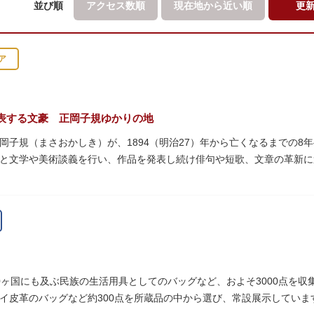
並び順
アクセス数順
現在地から
近い順
更
ア
表する文豪 正岡子規ゆかりの地
岡子規（まさおかしき）が、1894（明治27）年から亡くなるまでの8
と文学や美術談義を行い、作品を発表し続け俳句や短歌、文章の革新
呼び寄せ、結核に苦しみながらも34歳で亡くなるまで精力的に文学作
年の空襲で焼失しましたが、その5年後、当時の間取りのまま再建され、現
となっています。
ていた「病牀六尺の間」などを復元しており、明治の暮らしだけでなく
より大切に維持・保存されています。
0ヶ国にも及ぶ民族の生活用具としてのバッグなど、およそ3000点を
イ皮革のバッグなど約300点を所蔵品の中から選び、常設展示していま