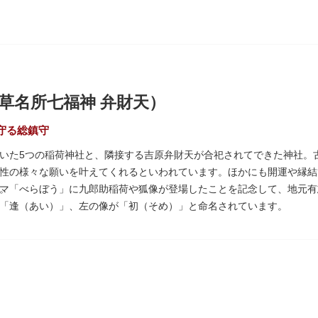
草名所七福神 弁財天）
守る総鎮守
いた5つの稲荷神社と、隣接する吉原弁財天が合祀されてできた神社。
性の様々な願いを叶えてくれるといわれています。ほかにも開運や縁結
。
マ「べらぼう」に九郎助稲荷や狐像が登場したことを記念して、地元有
「逢（あい）」、左の像が「初（そめ）」と命名されています。
いぞめさくら）と呼ばれるが枝垂れ桜が、見事な花を咲かせ人々を和ま
もに各町は活気にあふれます。
七福神の一社・弁財天にあたり、七福神に関する授与も年間を通して行