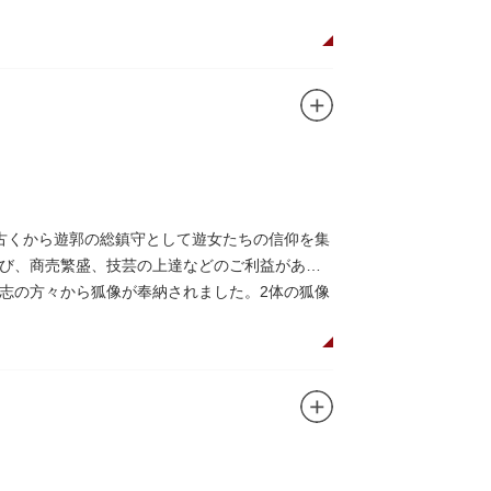
古くから遊郭の総鎮守として遊女たちの信仰を集
び、商売繁盛、技芸の上達などのご利益がある
志の方々から狐像が奉納されました。2体の狐像
せます。毎年5月の例祭では神輿渡御が行われ、
われています。