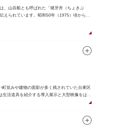
は、山谷船とも呼ばれた「猪牙舟（ちょきぶ
えられています。昭和50年（1975）頃から山
には、猪牙舟についての説明板も設置されてい
い町並みや建物の面影が多く残されていた台東区
階は生活道具を紹介する導入展示と大型映像をはじ
展示室と、道具や玩具を体験し、調べることがで