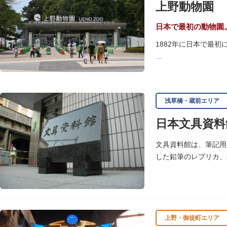
上野動物園
いかがでしょうか。
授与所では、期間・数
日本で最初の動物園
よ。
1882年に日本で最
「東園」は、都心では
では、水浴びなど迫力
に再建された「閑々亭
浅草橋・蔵前エリア
一方「西園」は、蓮の
日本文具資料
イや“動かない鳥”と
子ども動物園「すてっ
文具資料館は、筆記用
います。
した鉛筆のレプリカ、
歩き疲れたり、お腹が
可愛いフードやスイー
上野・御徒町エリア