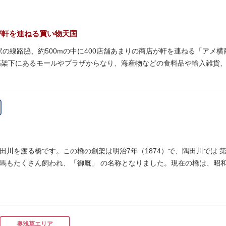
が軒を連ねる買い物天国
町駅の線路脇、約500mの中に400店舗あまりの商店が軒を連ねる「ア
高架下にあるモールやプラザからなり、海産物などの食料品や輸入雑貨
います。活気ある呼び込みが飛び交うなかで、店員さんとの会話も楽し
りは風物詩にもなっています。
物資が底をついた第二次世界大戦後にできた闇市。多くの闇市が的屋の
り連合会を結成。出店を統制し、商店街が形成されました。
ぐ南に発生した闇市は、飴を販売する屋台があったことから「アメヤ横丁
田川を渡る橋です。この橋の創架は明治7年（1874）で、隅田川では 
リカ進駐軍の放出物資を販売する店ができたので「アメリカ横丁（アメ
馬もたくさん飼われ、「御厩」 の名称となりました。現在の橋は、昭和
され、今の「アメ横」になったと言われています。
細工が組み込まれています。
奥浅草エリア