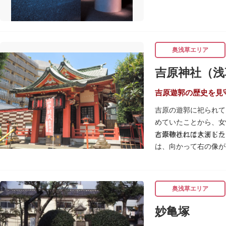
奥浅草エリア
吉原神社（浅
吉原遊郭の歴史を見
吉原の遊郭に祀られて
めていたことから、女
と崇敬されてきました
吉原神社には大河ドラ
は、向かって右の像が
春になると逢初桜（あ
威勢の良い掛け声とと
吉原弁財天は浅草名所
奥浅草エリア
妙亀塚