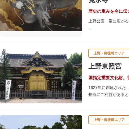
歴史の重みを今に伝
上野公園一帯に広がる
江戸時代には、現在の
池辯天堂、上野大仏（
軍霊廟勅額門など重要
上野・御徒町エリア
清水観音堂の舞台前に
辯天堂を見下ろす風流
上野東照宮
東叡山（とうえいざん
国指定重要文化財。
舎が建立されました。
1627年に創建され
軍の祈祷寺と菩提寺を
長寿にご利益があると
す。春は牡丹・桜、秋
す。
上野・御徒町エリア
贅沢に金箔が使われた
ために建てられたそう