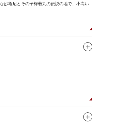
な妙亀尼とその子梅若丸の伝説の地で、小高い
。妙亀塚は「梅若伝説」にちなんだ名称です。
都から奥州へつれて行かれる途中、重い病にか
隅田川岸で里人から梅若の死を知らされ、髪を
います。
刻まれており、区内でも古いものです。しかし
この妙亀塚と相対するものと考えられていま
ガンに掲げ、IPを軸に玩具、ガシャポン、カー
ターテインメントをお届けしています。