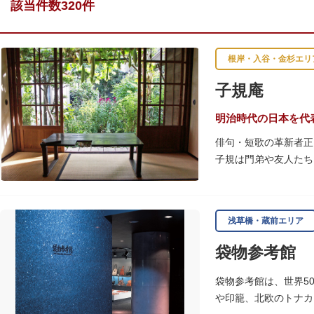
該当件数320件
根岸・入谷・金杉エリ
子規庵
明治時代の日本を代
俳句・短歌の革新者正
子規は門弟や友人たち
故郷松山より母と妹を
1945（昭和20）
浅草橋・蔵前エリア
感できる魅力的な空間
袋物参考館
子規が病室兼書斎にし
のボランティア団体に
袋物参考館は、世界5
や印籠、北欧のトナカ