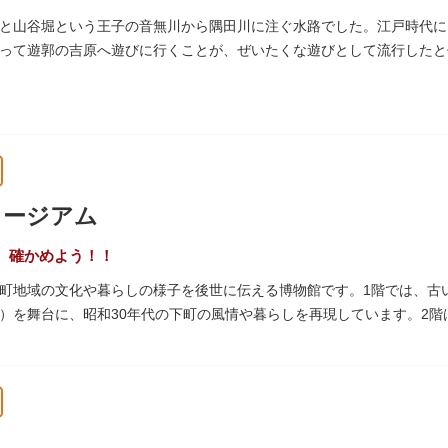
と山谷堀という王子の音無川から隅田川に注ぐ水路でした。江戸時代に
って遊郭の吉原へ遊びに行くことが、ぜいたくな遊びとして流行したと伝
られて暗渠となり、細長い公園として生まれ変わりました。山谷堀公園
ュージアム
、確かめよう！！
町地域の文化や暮らしの様子を後世に伝える博物館です。1階では、古
）を舞台に、昭和30年代の下町の風情や暮らしを再現しています。2
出来事をたどることのできる資料を展示しています。また3階には企画
ナーがあります。