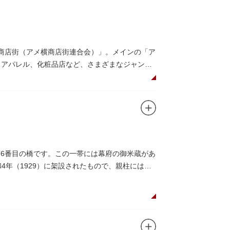
メ横商店街（アメ横商店街連合会）」。メインの「ア
、アパレル、化粧品店など、さまざまなジャンル
みながら目玉商品や特価品を探せるのが魅力の
仕切りであったのに対して、アメ横は満州から
（飴屋通り）」と呼ばれるように。反対側のJR
第6番目の橋です。この一帯には幕府の御米蔵があ
リカ通り）」と呼ばれるようになりました。こ
4年（1929）に架設されたもので、親柱には馬