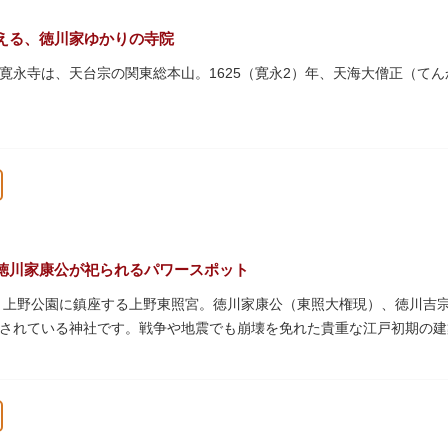
える、徳川家ゆかりの寺院
寛永寺は、天台宗の関東総本山。1625（寛永2）年、天海大僧正（て
上野公園一帯が寛永寺の境内でしたが、上野戦争でその多くを焼失。現
パゴダ）、輪王殿などの建造物が上野公園とその周辺に点在しています
文化財も多く有し、歴史の重みを今に伝える寺院です。
復元された「月の松」は、浮世絵師歌川広重の「名所江戸百景」にも描
な景観は、絶好のフォトスポットとなっています。
）という山号は、東の「比叡山延暦寺」を意味しており、比叡山や京都
徳川家康公が祀られるパワースポット
本尊は薬師瑠璃光如来（やくしるりこうにょらい）で、伝教大師最澄が
た、上野公園に鎮座する上野東照宮。徳川家康公（東照大権現）、徳川吉
兼ね、御霊廟には6名の将軍が埋葬されています。
されている神社です。戦争や地震でも崩壊を免れた貴重な江戸初期の建
は紅葉やダリア展、お正月は初詣や冬ぼたん鑑賞の地として、年間を通
豪華絢爛な金色殿（社殿）などの建造物は、三代将軍・徳川家光公が、
。社殿内部は文化財保護のため通常は非公開ですが、特別公開が実施さ