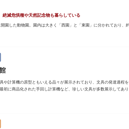
量限定のお守りや御朱印も授与されているので要チェック。手塚治虫の
。絶滅危惧種や天然記念物も暮らしている
初に開園した動物園。園内は大きく「西園」と「東園」に分かれており、約3
珍しい、豊かな緑に溢れたエリアです。トラ、ゾウなどが住む森エリア
あるシーンが目撃できることもあります。国指定重要文化財の「旧寛永寺
」などの歴史的建造物も見どころです。
名所としても知られる風光明媚な「不忍池」のほとりに位置する区域。
館
して話題のハシビロコウなどユニークな種も見られます。
ぷ」では、小動物を間近で観察することを通じて、命の大切さや生きも
具や計算機の原型ともいえる品々が展示されており、文具の発達過程を
最初に商品化された手回し計算機など、珍しい文具が多数展示してあり
空いてきたら、園内にいくつかあるフードショップで休憩しましょう。
ツが食べられます。オリジナルグッズを取り扱うギフトショップも必見