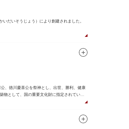
んかいだいそうじょう）により創建されました。
在は根本中堂をはじめ開山堂（両大師）、不忍
。戦火を免れた輪王寺門跡御本坊表門、徳川将
かれていることで有名。丸い形の松から不忍池
の有名寺院になぞらえて上野の山に数多くの堂
自ら彫ったと伝えられる秘仏です。徳川歴代将
宗公、徳川慶喜公を祭神とし、出世、勝利、健康
築物として、国の重要文化財に指定されていま
して国内外からの参拝者で賑わうスポットで
日光東照宮までお参りに行けない江戸の人々の
れることもあるので、拝観を申し込んでみては