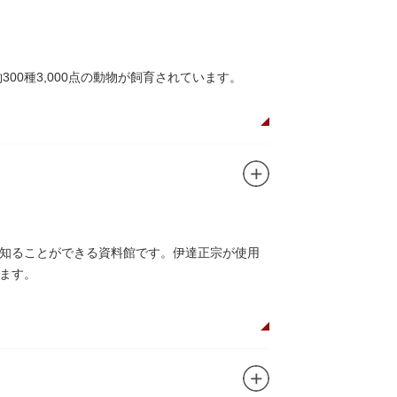
ユニコのお守りなど愛らしいものがあります
00種3,000点の動物が飼育されています。
や、ホッキョクグマやアザラシが住む海エリア
五重塔」や藤堂高虎が建て1878（明治11）年
キリンやサイなどの人気動物をはじめ、アイア
のの魅力が学べる体験プログラムが実施されて
知ることができる資料館です。伊達正宗が使用
ます。
それぞれのお店で、動物たちをモチーフにした
です。