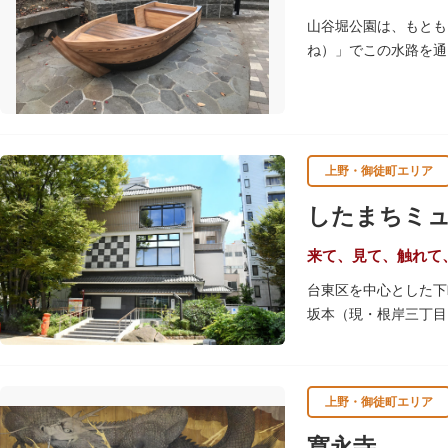
山谷堀公園は、もとも
ね）」でこの水路を通
谷堀はすべて埋め立て
ます。
上野・御徒町エリア
したまちミ
来て、見て、触れて
台東区を中心とした下
坂本（現・根岸三丁目
め、下町地域の歴史や
きるしたまち情報コー
上野・御徒町エリア
寛永寺