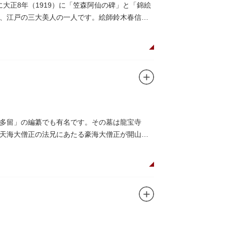
大正8年（1919）に「笠森阿仙の碑」と「錦絵
、江戸の三大美人の一人です。絵師鈴木春信は
多留」の編纂でも有名です。その墓は龍宝寺
天海大僧正の法兄にあたる豪海大僧正が開山し