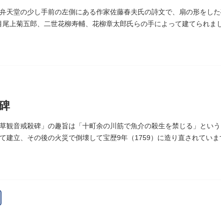
弁天堂の少し手前の左側にある作家佐藤春夫氏の詩文で、扇の形をした
6代目尾上菊五郎、二世花柳寿輔、花柳章太郎氏らの手によって建てられま
碑
草観音戒殺碑」の趣旨は「十町余の川筋で魚介の殺生を禁じる」というも
て建立、その後の火災で倒壊して宝歴9年（1759）に造り直されています
がどちらのものであるかは不明です。