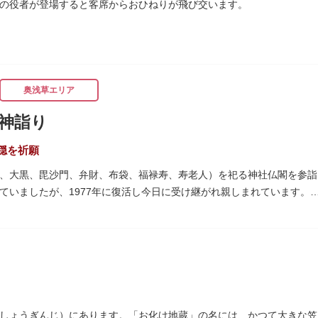
の役者が登場すると客席からおひねりが飛び交います。
奥浅草エリア
神詣り
穏を祈願
、大黒、毘沙門、弁財、布袋、福禄寿、寿老人）を祀る神社仏閣を参詣
ていましたが、1977年に復活し今日に受け継がれ親しまれています。
は福禄寿、寿老人が2社ずつあり、巡る社寺が9ヶ所あるところ。九は
の良い意味を持つ故事に由来しているそうです。福笹に各社寺の福絵馬
われる浅草には、観音様の境内を中心として広く各所に名所・旧跡があ
面影を偲んでみてはいかがでしょうか。
しょうぎんじ）にあります。「お化け地蔵」の名には、かつて大きな笠