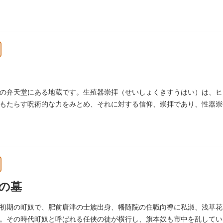
の弁天堂にある地蔵です。生殖器崇拝（せいしょくきすうはい）は、ヒ
もたらす呪術的な力をみとめ、それに対する信仰、崇拝であり、性器崇
います。
の墓
初期の町奴で、肥前唐津の士族出身、幡随院の住職向導に私淑、浅草花
。その時代町奴と呼ばれる任侠の徒が横行し、旗本奴も市中を乱していま