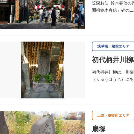
笠森お仙･鈴木春信の
開祖鈴木春信」碑の二
その姿を、当時新しい
浅草橋・蔵前エリア
初代柄井川柳
初代柄井川柳は、川柳
（りゅうほうじ）にあ
た天台宗寺院で、不動
上野・御徒町エリア
扇塚