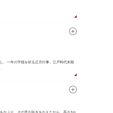
し、一年の平穏を祈る正月行事。江戸時代末期
数の究み、鳩と言う字にも使われていて、鳩は
をつけ、色紙・福絵に御朱印をいただきながら
ります。七福神をめぐる途中、これらの名跡も
をかぶり、その笠が向きをかえたから、高さ3ｍ