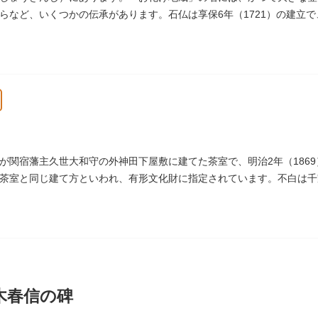
らの散策は、福徳と心の安らぎを与えてくれることでしょう。
らなど、いくつかの伝承があります。石仏は享保6年（1721）の建立
常夜灯は、寛政2年（1790）に建てられました。
が関宿藩主久世大和守の外神田下屋敷に建てた茶室で、明治2年（186
茶室と同じ建て方といわれ、有形文化財に指定されています。不白は千
戸千家を広める拠点となりました。
木春信の碑