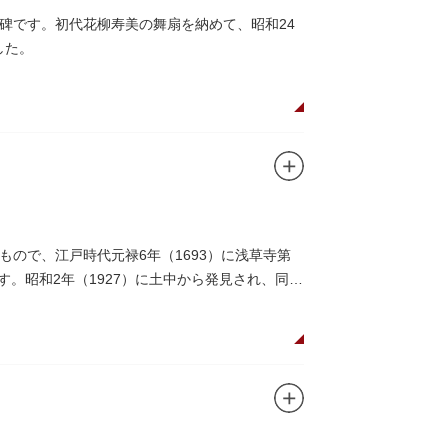
碑です。初代花柳寿美の舞扇を納めて、昭和24
した。
ので、江戸時代元禄6年（1693）に浅草寺第
。昭和2年（1927）に土中から発見され、同8