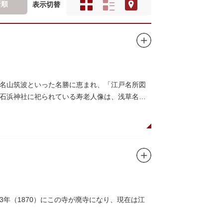
新順
表示切替
名山筑波といった名勝に恵まれ、「江戸名所図
石浜神社に祀られている寿老人像は、浅草名所
年（1870）にこの寺が廃寺になり、現在は江