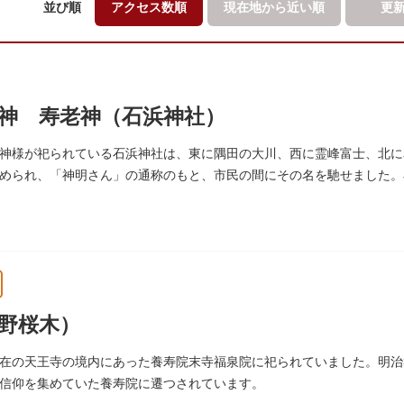
並び順
アクセス数順
現在地から
近い順
更
神 寿老神（石浜神社）
神様が祀られている石浜神社は、東に隅田の大川、西に霊峰富士、北に
められ、「神明さん」の通称のもと、市民の間にその名を馳せました。
延命長寿の神として奉安されたものです。
野桜木）
在の天王寺の境内にあった養寿院末寺福泉院に祀られていました。明治3
信仰を集めていた養寿院に遷つされています。