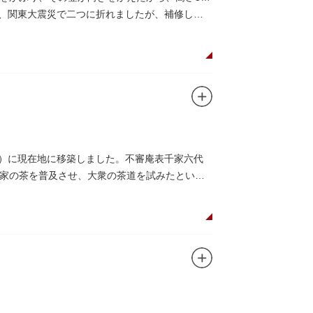
で、関東大震災で二つに折れましたが、補修して
9）に現在地に移築しました。不審庵表千家六代
家の茶を普及させ、大衆の茶道を試みたといわ