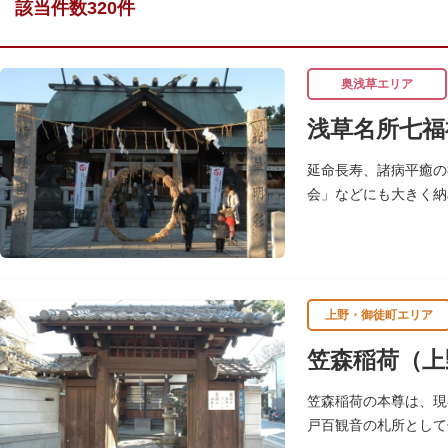
該当件数320件
奥浅草エリア
浅草名所七福
延命長寿、諸病平癒の
会」などにも大きく納
七福神の復活に際し、
上野・御徒町エリア
笠森稲荷（上
笠森稲荷の本尊は、現
戸百観音の札所として