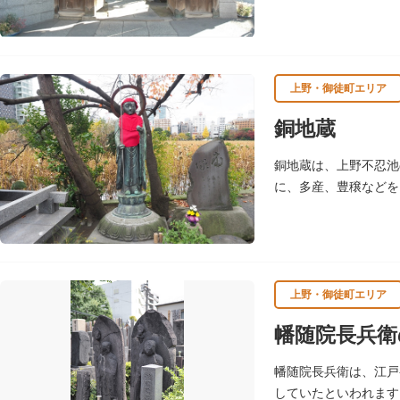
上野・御徒町エリア
銅地蔵
銅地蔵は、上野不忍池
に、多産、豊穣などを
で、前面は陰形をして
上野・御徒町エリア
幡随院長兵衛
幡随院長兵衛は、江戸
していたといわれます