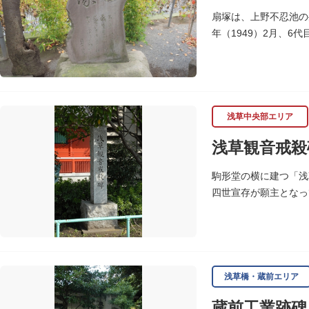
扇塚は、上野不忍池の
年（1949）2月、
浅草中央部エリア
浅草観音戒殺
駒形堂の横に建つ「浅
四世宣存が願主となっ
年に修補再建された碑
浅草橋・蔵前エリア
蔵前工業跡碑