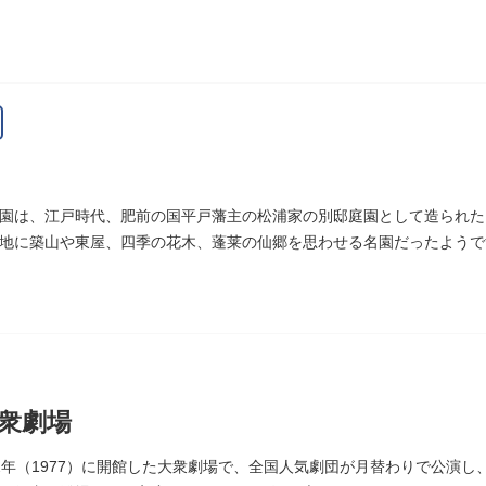
た。お墓は源空寺（げんくうじ）にあります。
園は、江戸時代、肥前の国平戸藩主の松浦家の別邸庭園として造られた
地に築山や東屋、四季の花木、蓬莱の仙郷を思わせる名園だったようで
指定の天然記念物の大イチョウを残すのみです。
衆劇場
2年（1977）に開館した大衆劇場で、全国人気劇団が月替わりで公演