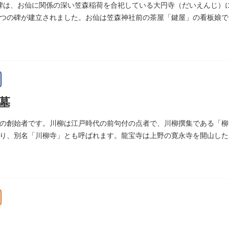
碑は、お仙に関係の深い笠森稲荷を合祀している大円寺（だいえんじ）に
つの碑が建立されました。お仙は笠森神社前の茶屋「鍵屋」の看板娘で
絵画様式である多色刷り版画「錦絵」に描きました。
墓
の創始者です。川柳は江戸時代の前句付の点者で、川柳撰集である「柳
り、別名「川柳寺」とも呼ばれます。龍宝寺は上野の寛永寺を開山した
明王の梵字を刻んだ板碑が境内に残っています。