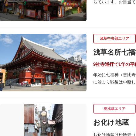
らています。お目当て
浅草中央部エリア
浅草名所七福
9社寺巡拝で1年の平
年始に七福神（恵比寿
に始まり戦後は中断し
浅草名所七福神の特徴
「集まる」という縁起
奥浅草エリア
巡拝しましょう。
お化け地蔵
江戸文化発祥の地とい
訪ねながら江戸文化の
お化け地蔵は松吟寺（