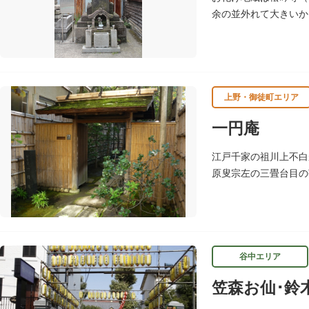
御利益にあやかりなが
余の並外れて大きいか
現在に至っています。
上野・御徒町エリア
一円庵
江戸千家の祖川上不白
原叟宗左の三畳台目の
れおり、この茶室は江
谷中エリア
笠森お仙･鈴