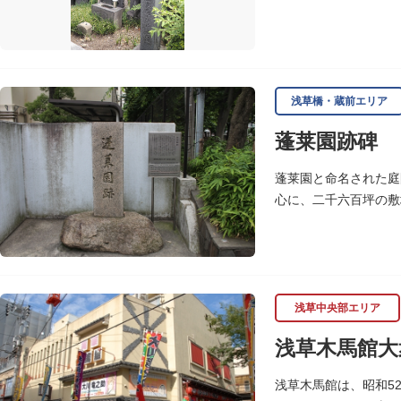
領の騙し討で没しまし
浅草橋・蔵前エリア
蓬莱園跡碑
蓬莱園と命名された庭
心に、二千六百坪の敷
校校庭に池の一部と都
浅草中央部エリア
浅草木馬館大
浅草木馬館は、昭和5