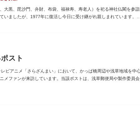
、大黒、毘沙門、弁財、布袋、福禄寿、寿老人）を祀る神社仏閣を参詣
ていましたが、1977年に復活し今日に受け継がれ親しまれています。
は福禄寿、寿老人が2社ずつあり、巡る社寺が9ヶ所あるところ。九は
の良い意味を持つ故事に由来しているそうです。福笹に各社寺の福絵馬
いポスト
われる浅草には、観音様の境内を中心として広く各所に名所・旧跡があ
面影を偲んでみてはいかがでしょうか。
たテレビアニメ「さらざんまい」において、かっぱ橋周辺や浅草地域を中
らの散策は、福徳と心の安らぎを与えてくれることでしょう。
ニメファンが来訪しています。当該ポストは、浅草郵便局や製作委員会
督の幾原邦彦氏のコメント>
として制作したキャラクターたちが、このような形で地域の方々にも受
ただければスタッフ一同、幸いです。」
10日