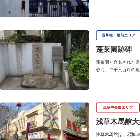
浅草橋・蔵前エリア
蓬莱園跡碑
蓬莱園と命名された庭
心に、二千六百坪の敷
校校庭に池の一部と都
浅草中央部エリア
浅草木馬館大
浅草木馬館は、昭和5