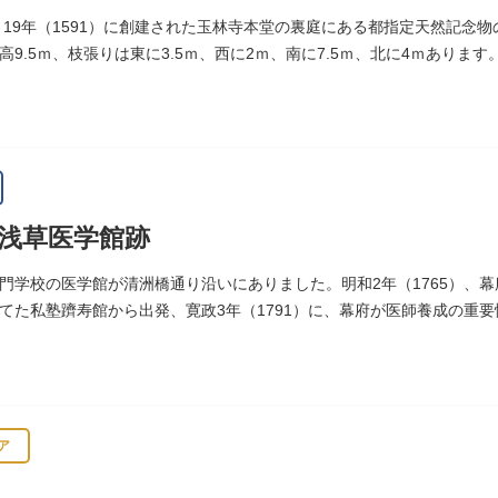
 19年（1591）に創建された玉林寺本堂の裏庭にある都指定天然記念
樹高9.5ｍ、枝張りは東に3.5ｍ、西に2ｍ、南に7.5ｍ、北に4ｍあり
浅草医学館跡
門学校の医学館が清洲橋通り沿いにありました。明和2年（1765）、
てた私塾躋寿館から出発、寛政3年（1791）に、幕府が医師養成の重
（1806）、大火に遭い焼失しましたが、同年に旧向柳原一丁目に移転
トル、代々多紀家がその監督に当たり、天保14年（1843）には寄宿舎
など、江戸時代後期から明治維新に至る日本の医学振興に貢献しまし
旧躋寿館跡 浅草医学館跡」に関する案内板や説明版等は設置されてお
ア