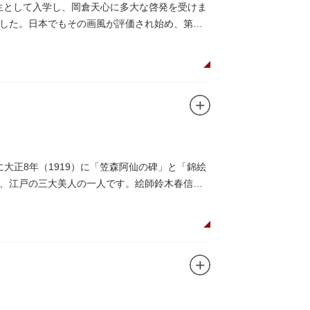
期生として入学し、岡倉天心に多大な啓発を受けま
した。日本でもその画風が評価され始め、第一
大正8年（1919）に「笠森阿仙の碑」と「錦絵
、江戸の三大美人の一人です。絵師鈴木春信は