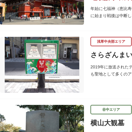
年始に七福神（恵比寿
に始まり戦後は中断し
浅草名所七福神の特徴
「集まる」という縁起
浅草中央部エリア
巡拝しましょう。
さらざんま
江戸文化発祥の地とい
訪ねながら江戸文化の
2019年に放送され
御利益にあやかりなが
も聖地として多くのア
に設置されました。
<「さらざんまい」監
「実在する風景を舞台
のシンボルとしてい
谷中エリア
設置年月日:令和3年3月
横山大観墓