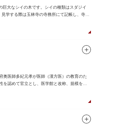
物の巨大なシイの木です。シイの種類はスダジイ
ます。見学する際は玉林寺の寺務所にて記帳し、寺の
幕府奥医師多紀元孝が医師（漢方医）の教育のた
要性を認めて官立とし、医学館と改称、規模を拡
、再建されました。
を設けて全寮制とし、広く一般からも入学を許可
た。
りません。