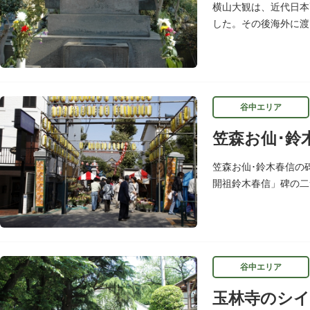
横山大観は、近代日本
した。その後海外に渡
回文化勲章の受章者と
谷中エリア
笠森お仙･鈴
笠森お仙･鈴木春信の
開祖鈴木春信」碑の二
その姿を、当時新しい
谷中エリア
玉林寺のシイ