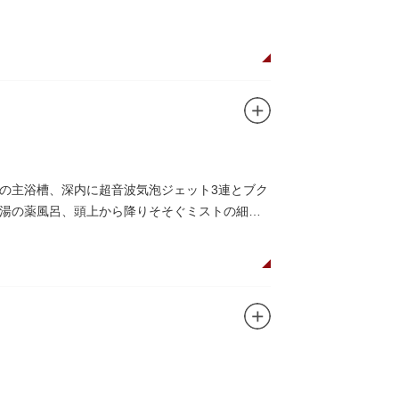
の主浴槽、深内に超音波気泡ジェット3連とブク
湯の薬風呂、頭上から降りそそぐミストの細か