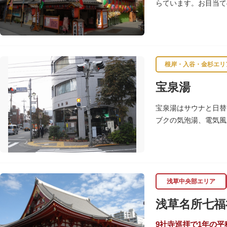
らています。お目当て
根岸・入谷・金杉エリ
宝泉湯
宝泉湯はサウナと日替
ブクの気泡湯、電気風
い霧雨が気持ちいいと
浅草中央部エリア
浅草名所七福
9社寺巡拝で1年の平