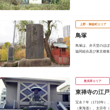
う町名が生まれたのは
上野・御徒町エリア
鳥塚
鳥塚は、弁天堂のほぼ
協同組合及び東京都食
昭和37年（1962）
奥浅草エリア
東禅寺の江戸
宝永７年（1710年
（東海道）、太宗寺（