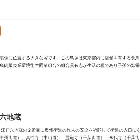
昭和9年（1934）のことです。
裏側に位置する大きな塚です。この鳥塚は東京都内に店舗を有する食鳥
鳥肉販売業環境衛生同業組合の組合員有志が生活の糧であり子孫の繁栄
に建立されました。
六地蔵
）、江戸六地蔵の２番目に奥州街道の旅人の安全を祈願して街道の入口に
甲州街道）、真性寺（中山道）、霊巌寺（千葉街道）、永代寺（千葉街