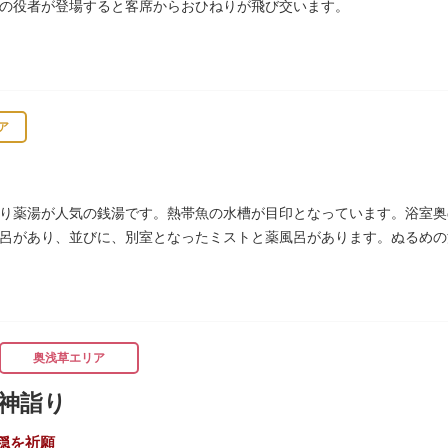
の役者が登場すると客席からおひねりが飛び交います。
ア
り薬湯が人気の銭湯です。熱帯魚の水槽が目印となっています。浴室奥
呂があり、並びに、別室となったミストと薬風呂があります。ぬるめの
評判です。
奥浅草エリア
神詣り
穏を祈願