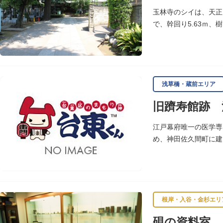
玉林寺のシイは、天正
で、幹回り5.63ｍ、
方と見学します。
浅草橋・蔵前エリア
旧躋寿館跡 
江戸幕府唯一の医学専
め、神田佐久間町に建
大しました。文化3年
敷地は約7千平方メー
し、子弟育成をはかる
※現在、この場所に「
根岸・入谷・金杉エリ
硯の資料室