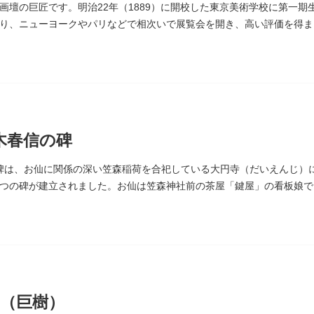
画壇の巨匠です。明治22年（1889）に開校した東京美術学校に第一
り、ニューヨークやパリなどで相次いで展覧会を開き、高い評価を得ま
なりました。お墓は谷中霊園にあります。
木春信の碑
碑は、お仙に関係の深い笠森稲荷を合祀している大円寺（だいえんじ）に
つの碑が建立されました。お仙は笠森神社前の茶屋「鍵屋」の看板娘で
絵画様式である多色刷り版画「錦絵」に描きました。
（巨樹）