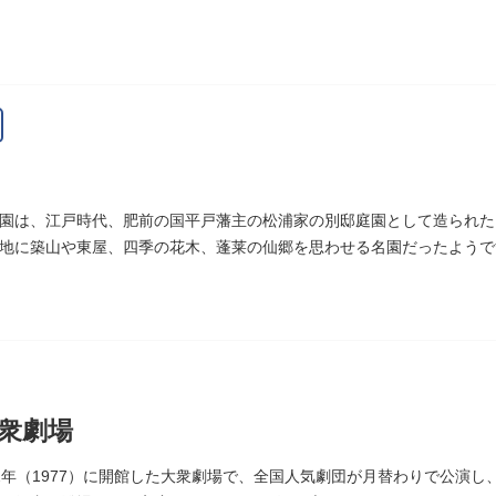
園は、江戸時代、肥前の国平戸藩主の松浦家の別邸庭園として造られた
地に築山や東屋、四季の花木、蓬莱の仙郷を思わせる名園だったようで
指定の天然記念物の大イチョウを残すのみです。
衆劇場
2年（1977）に開館した大衆劇場で、全国人気劇団が月替わりで公演