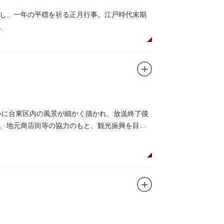
し、一年の平穏を祈る正月行事。江戸時代末期
数の究み、鳩と言う字にも使われていて、鳩は
をつけ、色紙・福絵に御朱印をいただきながら
ります。七福神をめぐる途中、これらの名跡も
心に台東区内の風景が細かく描かれ、放送終了後
、地元商店街等の協力のもと、観光振興を目的
け入れていただけて大変嬉しいです。聖地巡礼