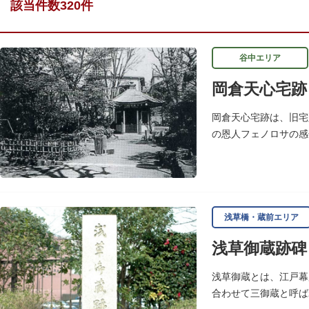
該当件数320件
谷中エリア
岡倉天心宅跡
岡倉天心宅跡は、旧宅
の恩人フェノロサの感
し、横山大観をはじめ
浅草橋・蔵前エリア
浅草御蔵跡碑
浅草御蔵とは、江戸幕
合わせて三御蔵と呼ば