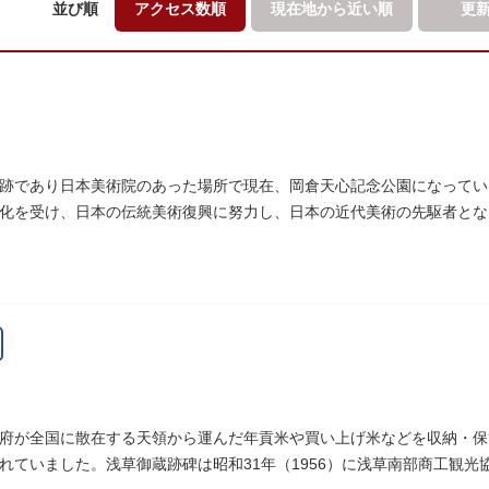
並び順
アクセス数順
現在地から
近い順
更
跡であり日本美術院のあった場所で現在、岡倉天心記念公園になってい
化を受け、日本の伝統美術復興に努力し、日本の近代美術の先駆者となり
優れた画家を世に送り出しました。
府が全国に散在する天領から運んだ年貢米や買い上げ米などを収納・保
れていました。浅草御蔵跡碑は昭和31年（1956）に浅草南部商工観