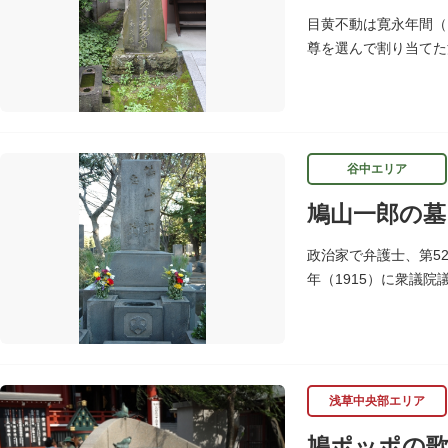
目黄不動は寛永年間（
尊を選んで割り当てた
谷中エリア
鳩山一郎の墓
政治家で弁護士、第5
年（1915）に衆議院
同を成し遂げて自由民
浅草中央部エリア
鳩ポッポの