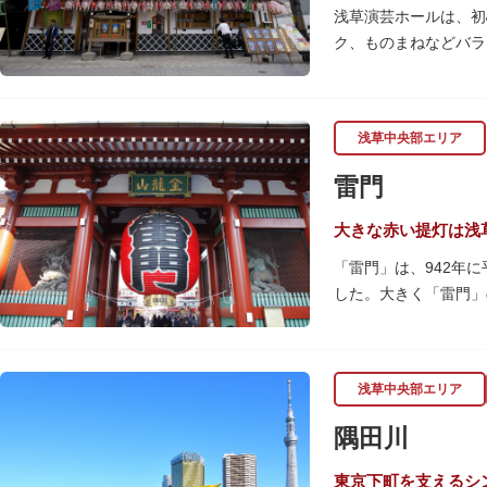
浅草演芸ホールは、初
ク、ものまねなどバラ
か）さんは喋りのプロ
ホール内で飲食できる
お笑い芸人を輩出した
浅草中央部エリア
雷門
大きな赤い提灯は浅
「雷門」は、942年
した。大きく「雷門」
として親しまれ、フォ
提灯の底部に施された
ろ。正式名称の「風雷
浅草中央部エリア
プされ、昼間とは違っ
隅田川
何度も焼失と再建を繰
東京下町を支えるシ