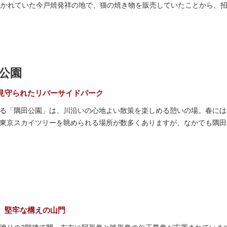
焼かれていた今戸焼発祥の地で、猫の焼き物を販売していたことから、
た絵馬や御朱印帳も人気です。
、時の奥羽鎮守府源頼朝・義家父子が祈願し鎌倉の鶴ヶ丘と浅草今戸とに
た新選組沖田総司の終焉の地の碑も佇んでいます。また、浅草名所七福
です。
公園
見守られたリバーサイドパーク
る「隅田公園」は、川沿いの心地よい散策を楽しめる憩いの場。春には
東京スカイツリーを眺められる場所が数多くありますが、なかでも隅田
園オープンカフェ」は、店舗の一部を屋外にした開放的なカフェ・レス
ても良いですね。また、クジラの滑り台が目印の「遊具広場」はブラン
り身体を動かせます。
た全長約160mの「すみだリバーウォーク」は、東京スカイツリーまで
見下ろしたり、すぐ横を走る電車の迫力を楽しんだり、隅田川散策にい
、堅牢な構えの山門