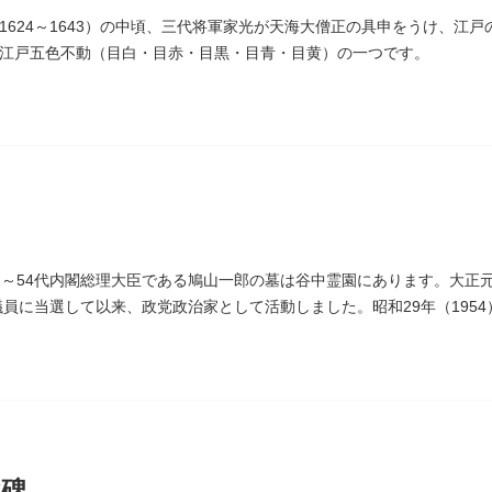
1624～1643）の中頃、三代将軍家光が天海大僧正の具申をうけ、江
江戸五色不動（目白・目赤・目黒・目青・目黄）の一つです。
2～54代内閣総理大臣である鳩山一郎の墓は谷中霊園にあります。大正元
議員に当選して以来、政党政治家として活動しました。昭和29年（1954
主党の初代総裁となり、日本とソビエト連邦の国交回復を実現しました
歌碑