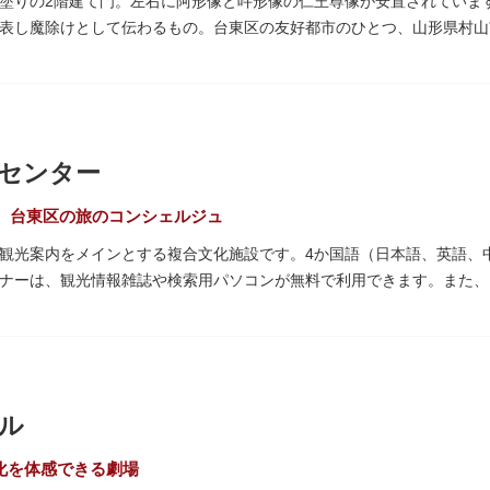
塗りの2階建て門。左右に阿形像と吽形像の仁王尊像が安置されています
表し魔除けとして伝わるもの。台東区の友好都市のひとつ、山形県村山
れる吊灯篭も存在感を放ち、参拝客を迎えてくれます。
武蔵守に任命された平公雅（たいらのきみまさ）により、祈願成就の御
64年にホテルニューオオタニ創始者・大谷米太郎の寄進により本瓦葺きで
の経典である『元版⼀切経（げんばんいっさいきょう）』や寺宝が収蔵
センター
、台東区の旅のコンシェルジュ
観光案内をメインとする複合文化施設です。4か国語（日本語、英語、
ナーは、観光情報雑誌や検索用パソコンが無料で利用できます。また、
、とっておきの旅のヒントを得られるかも。多目的スペースでは、映像
スが配備されているので休憩場所としても利用できます。
階の展望テラスも必見です。雷門から浅草寺へと続く仲見世や、隅田川
ル
む平屋を重ねたようなおしゃれな外観は、日本を代表する建築家・隈研
る海外ツーリストにも優しい印象を与えています。
文化を体感できる劇場