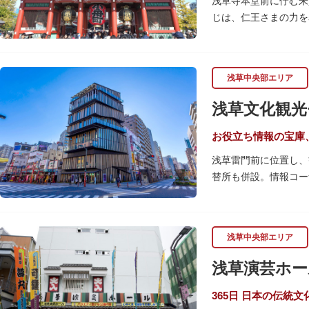
浅草寺本堂前に佇む朱
じは、仁王さまの力を
の大提灯や重厚感あふ
宝蔵門は、平安時代、
浅草中央部エリア
経て、現在の門は19
です。上層部には仏教
浅草文化観光
お役立ち情報の宝庫
浅草雷門前に位置し、
替所も併設。情報コー
ードも閲覧できるので
文化を紹介。通常、イ
ここを訪れたなら、8
浅草中央部エリア
となっています。
浅草演芸ホー
浅草の街並みに溶け込
は、初めて日本を訪れ
365日 日本の伝統