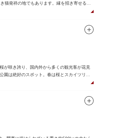
招き猫発祥の地でもあります。縁を招き寄せるペ
京都の石清水八幡を勧請して創建されました。境
神の福禄寿が祀られており、七福神詣りの参拝
桜が咲き誇り、国内外から多くの観光客が花見
公園は絶好のスポット。春は桜とスカイツリー
トラン。綺麗な景色を眺めながら、コーヒー片
コやアスレチックなどの遊具が設置された広
の最短距離ルートのひとつ。歩道橋の途中にある
かがでしょうか。