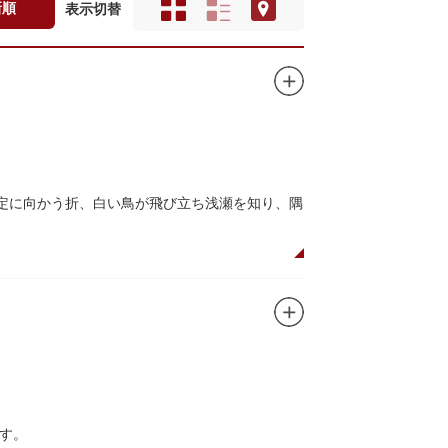
新順
表示切替
鎮定に向かう折、白い鳥が飛び立ち浅瀬を知り、隅
の米を収蔵する蔵や、大名屋敷などを建てるため
御し、夜の宮入道中では、提灯に照らされた神輿
う蔵前の初夏の風物詩になっています。
は限定御朱印も頒布されます。
す。