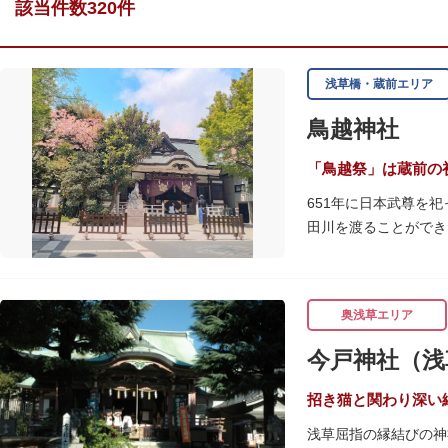
該当件数320件
浅草橋・蔵前エリア
鳥越神社
「鳥越祭」は蔵前の
651年に日本武尊を
田川を渡ることができ
江戸時代までは三社の
に没収され、現在の鳥
毎年6月上旬に行われ
奥浅草エリア
が荘厳かつ幻想的な光
社務所では、社紋の七
今戸神社（浅
招き猫と関わり深い
浅草屈指の縁結びの神