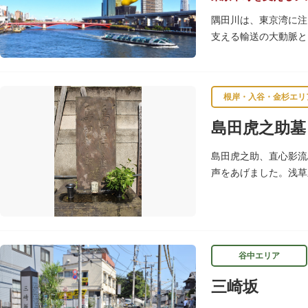
隅田川は、東京湾に注
支える輸送の大動脈と
春になると、屋形船に
です。また、毎年7月
す。
根岸・入谷・金杉エリ
川沿いには「隅田川テ
島田虎之助墓
を楽しんだ後は、オー
隅田川にかかる橋々も
島田虎之助、直心影流
ょうか。
声をあげました。浅草
（1852）に病没し
谷中エリア
三崎坂