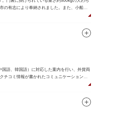
。門裏に掛けられている重さ約500kgの大わら
市の有志により奉納されました。また、小船町
礼として942年に建立されました。数度の火災を
再建された（2007年チタン瓦に葺き替え）楼門
されています。
中国語、韓国語）に対応した案内を行い、外貨両
クチコミ情報が書かれたコミュニケーションボ
を活用し台東区のみどころやイベント、歴史、
や東京スカイツリーも一望できるビュースポット
吾氏によるデザイン。木の温もりあふれる空間