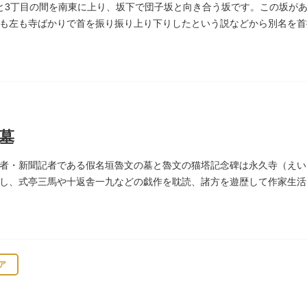
と3丁目の間を南東に上り、坂下で団子坂と向き合う坂です。この坂が
も左も寺ばかりで首を振り振り上り下りしたという説などから別名を首
。
墓
者・新聞記者である假名垣魯文の墓と魯文の猫塔記念碑は永久寺（えい
し、式亭三馬や十返舎一九などの戯作を耽読、諸方を遊歴して作家生活
花形作家となりました。墓石には、聖観音を線刻した板碑がはめ込まれ
ア