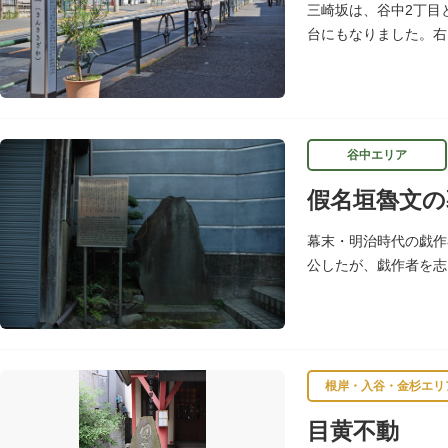
三崎坂は、谷中2丁目
台にもなりました。右
メインストリートです
谷中エリア
假名垣魯文の
幕末・明治時代の戯作
公したが、戯作者を志
発表し、明治開花期の
根岸・入谷・金杉エリ
目黄不動