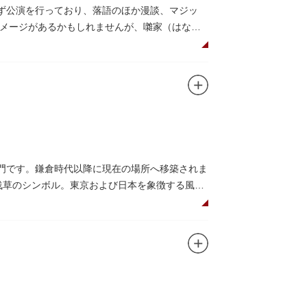
まず公演を行っており、落語のほか漫談、マジッ
メージがあるかもしれませんが、囃家（はなし
んではいかがでしょう。数々の著名な落語家や
総門です。鎌倉時代以降に現在の場所へ移築されま
灯は浅草のシンボル。東京および日本を象徴する風景
寺の護法善神「天龍像」と「金龍像」も見どこ
日没から23時頃までは雷門や浅草寺がライトアッ
下幸之助氏の寄進により再建されたものです。