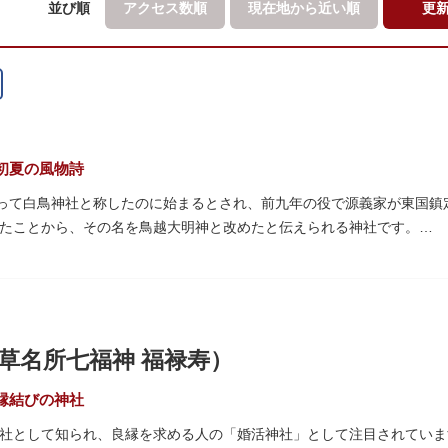
並び順
アクセス数順
現在地から
近い順
更
初夏の風物詩
祀って白鳥神社と称したのに始まるとされ、前九年の役で源義家が東国
たことから、その名を鳥越大明神と改めたと伝えられる神社です。
神社から成り、約2万坪の広大な敷地を所領していましたが、天領から
越神社が残りました。
る鳥越祭では、都内最大級を誇る千貫神輿（約4トン）が氏子町内を渡
景をつくりだします。例年、数十万人の人出があり、多くの観客で賑わ
曜紋と月星紋がデザインされた御朱印帳の販売や、鳥越祭の開催期間中
草名所七福神 福禄寿）
縁結びの神社
社として知られ、良縁を求める人の「婚活神社」として注目されていま