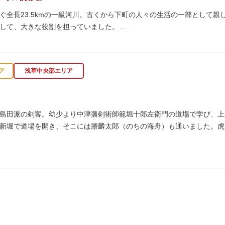
ぐ全長23.5kmの一級河川。古くから下町の人々の生活の一部として
して、大きな役割を担っていました。
乗って隅田川両岸に続く桜並木を楽しむ姿も見られ、東京スカイツリー
の最終土曜日に開催される「隅田川花火大会」は、東京の夏の風物詩に
ア
浅草中央部エリア
ラス」と呼ばれる遊歩道も整備されています。心地よい風に吹かれなが
プンカフェでほっと一息つくのもおすすめです。
、それぞれ特徴的な形をしていて見応えは抜群。せっかくなら水上バス
島田派の剣客。幼少より中津藩剣術師範堀十郎左衛門の道場で学び、上
新堀で道場を開き、そこには勝麟太郎（のちの海舟）も通いました。虎
ました。お墓は正定寺（しょうじょうじ）にあります。