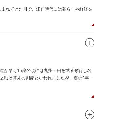
親しまれてきた川で、江戸時代には暮らしや経済を
とのコラボレーションも、まさに絵になる光景
なっており、こちらも多くの見物客でにぎわいま
ら、緑化が施された遊歩道で散歩やジョギング
に乗船して、優雅に観察してみてはいかがでし
達が早く16歳の頃には九州一円を武者修行し名
之助は幕末の剣豪といわれましたが、嘉永5年