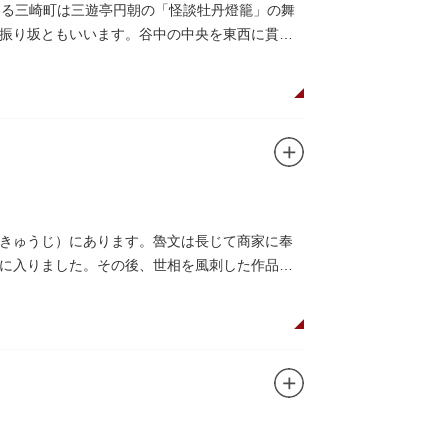
ある三崎町は三遊亭円朝の「怪談牡丹燈籠」の舞
振り坂ともいいます。谷中の中央を東西に貫く
きゅうじ）にあります。魯文は長じて商家に奉
に入りました。その後、世相を風刺した作品を
ています。