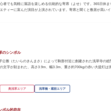
心者でも気軽に落語を楽しめる伝統的な寄席（よせ）です。365日休
エティーに富んだ演目が上演されています。寄席と聞くと敷居が高いイ
。すぐに巧みな話芸に引き込まれ、予備知識が無くても楽しめます。
のも魅力のひとつ。売店でお弁当やお菓子を買ってゆっくり番組を楽し
笑いの殿堂で、昔ながらの下町文化を体感してみてください。
草のシンボル
に平公雅（たいらのきんまさ）によって駒形付近に創建された浅草寺の
の文字が刻まれた、高さ3.9m、幅3.3m、重さ約700kgの赤い大提
トスポットとしても国内外の観光客を魅了し続けています。
見事な龍の彫刻や、門の北側（風神雷神の背後）に安置されている浅草
神門」は、門の左右に立つ2体の彫像、風神像と雷神像に由来します。
奥浅草エリア
浅草橋・蔵前エリア
た荘厳な雰囲気に包まれます。
り返し、現在の雷門は1960年に松下電器産業（現パナソニック）の松
ンボル的存在