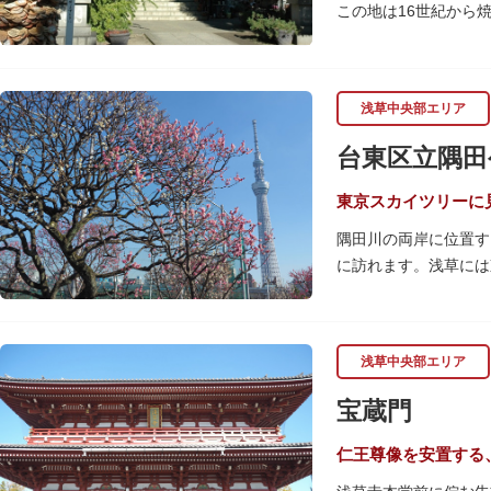
この地は16世紀から
アの猫をモチーフにし
1063（康平6）年
浅草中央部エリア
内には、幕末に活躍し
客でも賑わうスポット
台東区立隅田
東京スカイツリーに
隅田川の両岸に位置す
に訪れます。浅草には
の共演も人気です。
川沿いにある「隅田公
手にのんびりと過ごし
浅草中央部エリア
場。子どもも思いっき
宝蔵門
隅田川橋梁に設置され
ガラス床から隅田川を
仁王尊像を安置する