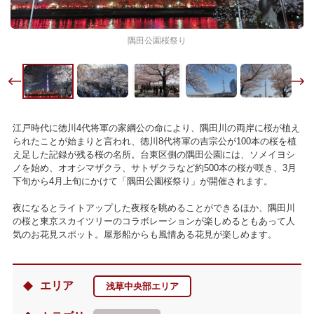
隅田公園桜祭り
江戸時代に徳川4代将軍の家綱公の命により、隅田川の両岸に桜が植え
られたことが始まりと言われ、徳川8代将軍の吉宗公が100本の桜を植
え足した記録が残る桜の名所。台東区側の隅田公園には、ソメイヨシ
ノを始め、オオシマザクラ、サトザクラなど約500本の桜が咲き、3月
下旬から4月上旬にかけて「隅田公園桜祭り」が開催されます。
夜になるとライトアップした夜桜を眺めることができるほか、隅田川
の桜と東京スカイツリーのコラボレーションが楽しめるともあって人
気のお花見スポット。屋形船からも風情ある花見が楽しめます。
エリア
浅草中央部エリア