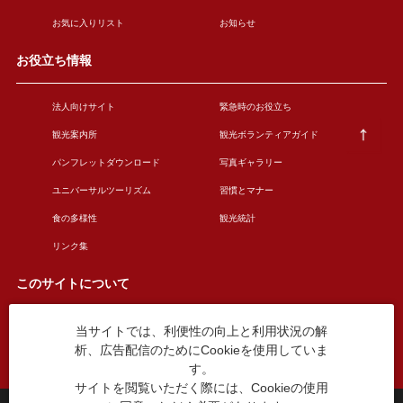
お気に入りリスト
お知らせ
お役立ち情報
法人向けサイト
緊急時のお役立ち
観光案内所
観光ボランティアガイド
パンフレットダウンロード
写真ギャラリー
ユニバーサルツーリズム
習慣とマナー
食の多様性
観光統計
リンク集
このサイトについて
当サイトでは、利便性の向上と利用状況の解
このサイトについて
広告掲載について
析、広告配信のためにCookieを使用していま
お問い合わせ
す。
サイトを閲覧いただく際には、Cookieの使用