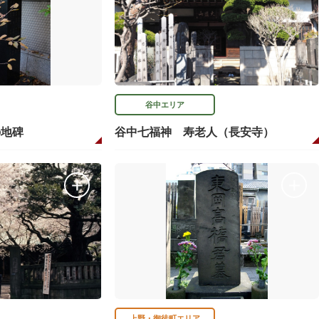
谷中エリア
の地碑
谷中七福神 寿老人（長安寺）
上野・御徒町エリア