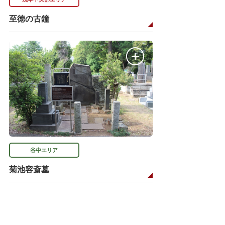
至徳の古鐘
谷中エリア
菊池容斎墓