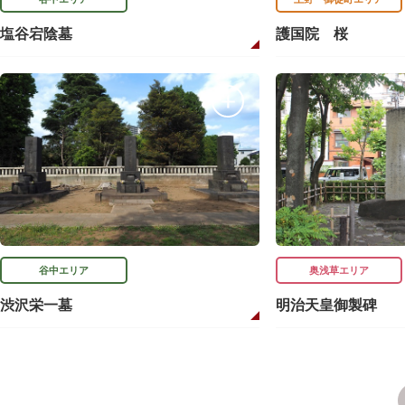
塩谷宕陰墓
護国院 桜
谷中エリア
奥浅草エリア
渋沢栄一墓
明治天皇御製碑