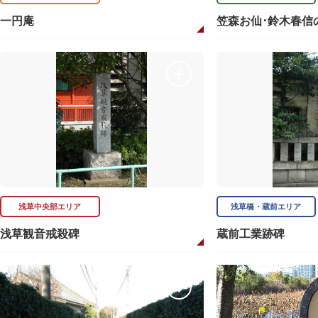
一円庵
笠森お仙･鈴木春信
浅草中央部エリア
浅草橋・蔵前エリア
浅草観音戒殺碑
蔵前工業跡碑