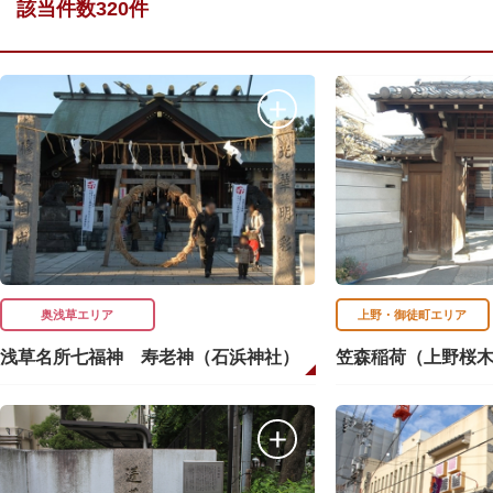
該当件数320件
奥浅草エリア
上野・御徒町エリア
浅草名所七福神 寿老神（石浜神社）
笠森稲荷（上野桜