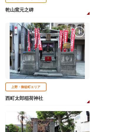
乾山窯元之碑
上野・御徒町エリア
西町太郎稲荷神社