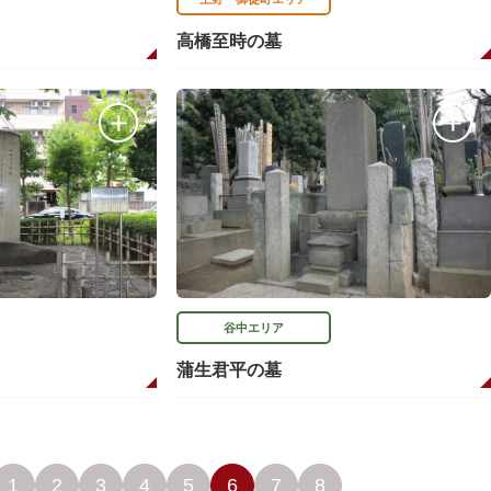
高橋至時の墓
谷中エリア
蒲生君平の墓
1
2
3
4
5
6
7
8