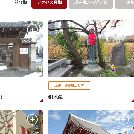
並び順
アクセス数順
現在地から
近い順
更
上野・御徒町エリア
木）
銅地蔵