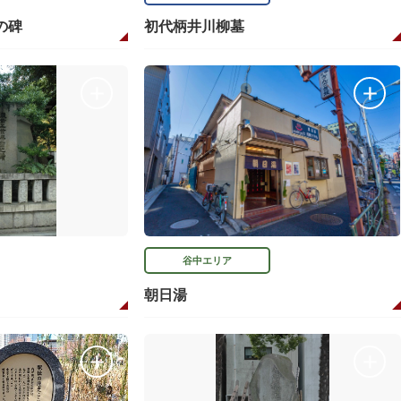
の碑
初代柄井川柳墓
谷中エリア
朝日湯