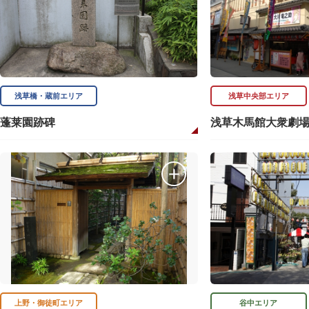
浅草橋・蔵前エリア
浅草中央部エリア
蓬莱園跡碑
浅草木馬館大衆劇
上野・御徒町エリア
谷中エリア