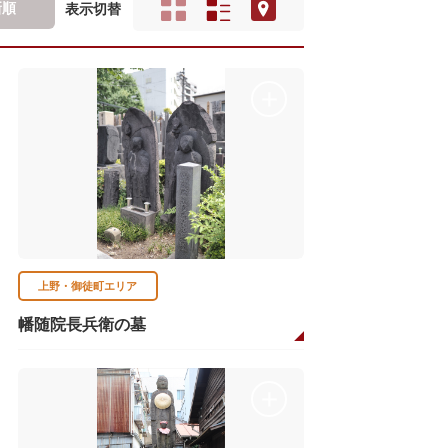
新順
表示切替
上野・御徒町エリア
幡随院長兵衛の墓