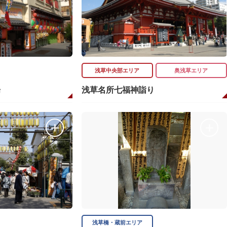
浅草中央部エリア
奥浅草エリア
場
浅草名所七福神詣り
浅草橋・蔵前エリア