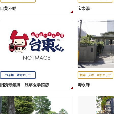
目黄不動
宝泉湯
浅草橋・蔵前エリア
根岸・入谷・金杉エリア
旧躋寿館跡 浅草医学館跡
寿永寺