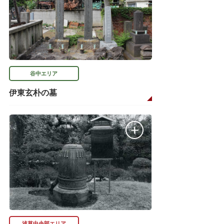
谷中エリア
伊東玄朴の墓
浅草中央部エリア