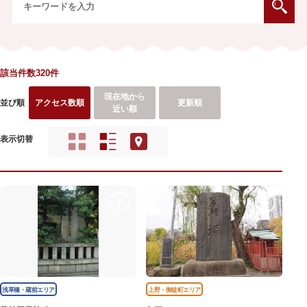
該当件数320件
現在地から
並び順
アクセス数順
更新順
近い順
表示切替
浅草橋・蔵前エリア
上野・御徒町エリア