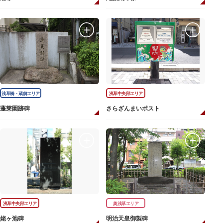
浅草橋・蔵前エリア
浅草中央部エリア
蓬莱園跡碑
さらざんまいポスト
浅草中央部エリア
奥浅草エリア
姥ヶ池碑
明治天皇御製碑