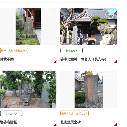
根岸・入谷・金杉エリア
谷中エリア
目黄不動
谷中七福神 寿老人（長安寺）
谷中エリア
根岸・入谷・金杉エリア
塩谷宕陰墓
乾山窯元之碑