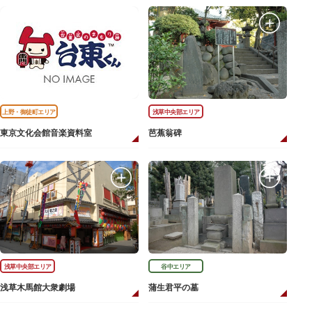
上野・御徒町エリア
浅草中央部エリア
東京文化会館音楽資料室
芭蕉翁碑
浅草中央部エリア
谷中エリア
浅草木馬館大衆劇場
蒲生君平の墓