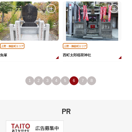
上野・御徒町エリア
上野・御徒町エリア
魚塚
西町太郎稲荷神社
1
2
3
4
5
6
7
8
PR