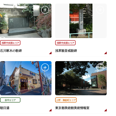
浅草中央部エリア
浅草中央部エリア
石川啄木の歌碑
浅草観音戒殺碑
谷中エリア
上野・御徒町エリア
朝日湯
東京都美術館美術情報室