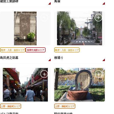
蔵前工業跡碑
鳥塚
根岸・入谷・金杉エリア
浅草中央部エリア
根岸・入谷・金杉エリア
島田虎之助墓
柳通り
上野・御徒町エリア
上野・御徒町エリア