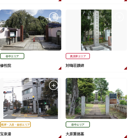
谷中エリア
奥浅草エリア
修性院
対鴎荘蹟碑
根岸・入谷・金杉エリア
谷中エリア
宝泉湯
大原重徳墓