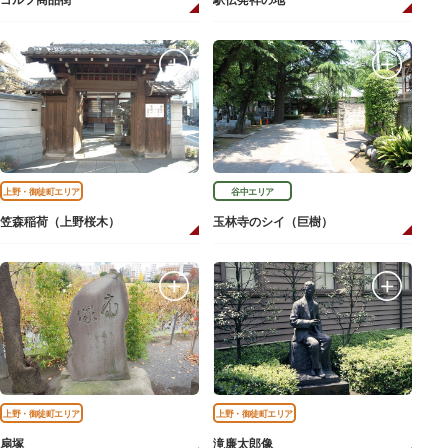
ゴルフ商品街
駅伝発祥の地
上野・御徒町エリア
谷中エリア
笠森稲荷（上野桜木）
玉林寺のシイ（巨樹）
上野・御徒町エリア
上野・御徒町エリア
扇塚
滝廉太郎像