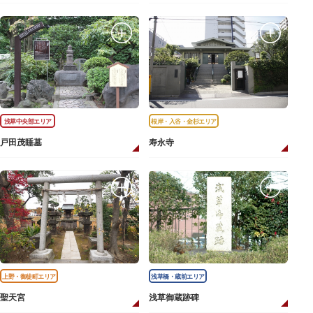
浅草中央部エリア
根岸・入谷・金杉エリア
戸田茂睡墓
寿永寺
上野・御徒町エリア
浅草橋・蔵前エリア
聖天宮
浅草御蔵跡碑