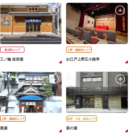
奥浅草エリア
上野・御徒町エリア
三ノ輪 改栄湯
お江戸上野広小路亭
上野・御徒町エリア
根岸・入谷・金杉エリア
燕湯
萩の湯