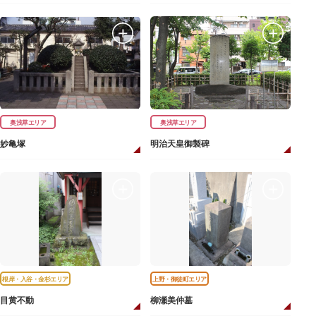
奥浅草エリア
奥浅草エリア
妙亀塚
明治天皇御製碑
根岸・入谷・金杉エリア
上野・御徒町エリア
目黄不動
柳瀬美仲墓