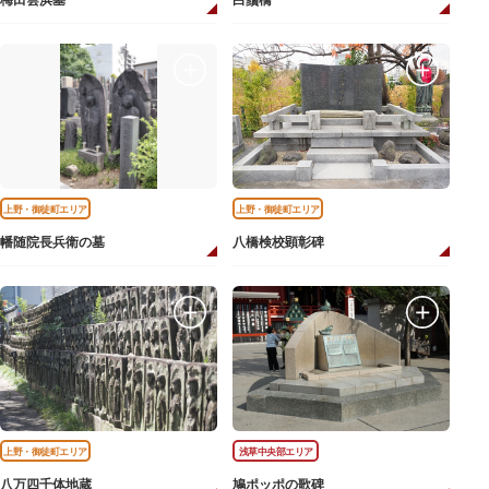
梅田雲浜墓
白鬚橋
上野・御徒町エリア
上野・御徒町エリア
幡随院長兵衛の墓
八橋検校顕彰碑
上野・御徒町エリア
浅草中央部エリア
八万四千体地蔵
鳩ポッポの歌碑