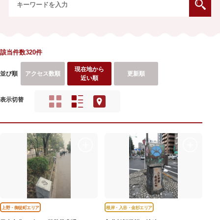
該当件数320件
現在地から
並び順
アクセス数順
更新順
近い順
表示切替
上野・御徒町エリア
根岸・入谷・金杉エリア