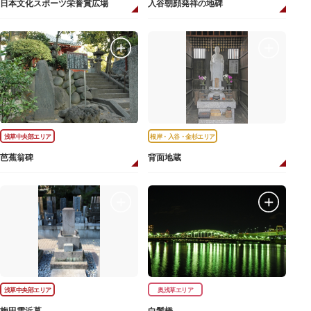
日本文化スポーツ栄誉賞広場
入谷朝顔発祥の地碑
浅草中央部エリア
根岸・入谷・金杉エリア
芭蕉翁碑
背面地蔵
浅草中央部エリア
奥浅草エリア