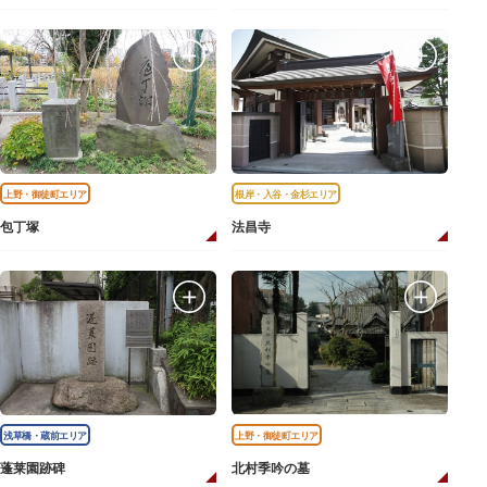
上野・御徒町エリア
根岸・入谷・金杉エリア
包丁塚
法昌寺
浅草橋・蔵前エリア
上野・御徒町エリア
蓬莱園跡碑
北村季吟の墓