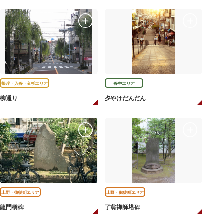
根岸・入谷・金杉エリア
谷中エリア
柳通り
夕やけだんだん
上野・御徒町エリア
上野・御徒町エリア
龍門橋碑
了翁禅師塔碑