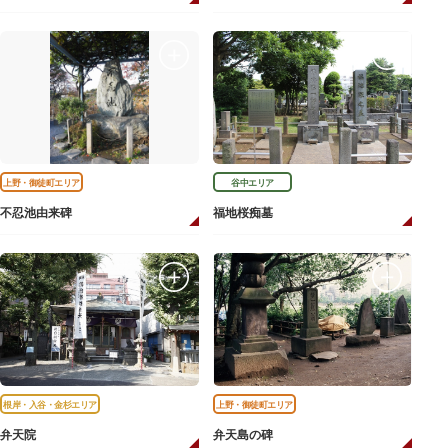
上野・御徒町エリア
谷中エリア
不忍池由来碑
福地桜痴墓
根岸・入谷・金杉エリア
上野・御徒町エリア
弁天院
弁天島の碑