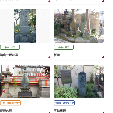
谷中エリア
谷中エリア
鳩山一郎の墓
板碑
上野・御徒町エリア
浅草橋・蔵前エリア
琵琶の碑
不動板碑