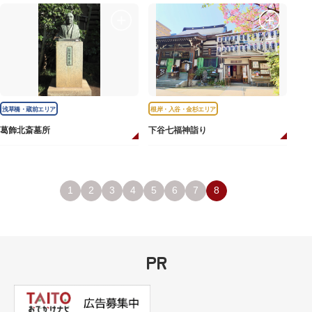
浅草橋・蔵前エリア
根岸・入谷・金杉エリア
葛飾北斎墓所
下谷七福神詣り
1
2
3
4
5
6
7
8
PR