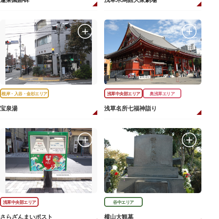
蓬莱園跡碑
浅草木馬館大衆劇場
根岸・入谷・金杉エリア
浅草中央部エリア
奥浅草エリア
宝泉湯
浅草名所七福神詣り
浅草中央部エリア
谷中エリア
さらざんまいポスト
横山大観墓