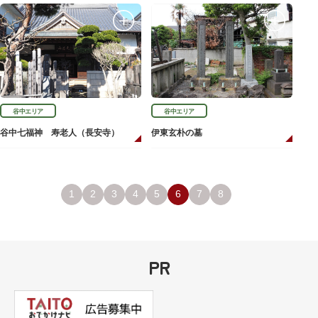
谷中エリア
谷中エリア
谷中七福神 寿老人（長安寺）
伊東玄朴の墓
1
2
3
4
5
6
7
8
PR