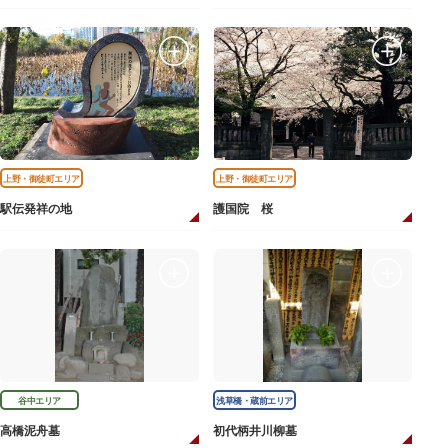
上野・御徒町エリア
上野・御徒町エリア
駅伝発祥の地
護国院 桜
谷中エリア
浅草橋・蔵前エリア
高橋泥舟墓
初代柄井川柳墓