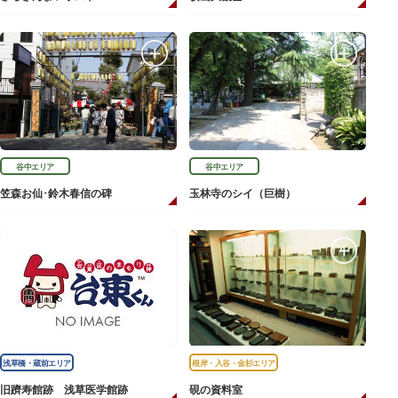
谷中エリア
谷中エリア
笠森お仙･鈴木春信の碑
玉林寺のシイ（巨樹）
浅草橋・蔵前エリア
根岸・入谷・金杉エリア
旧躋寿館跡 浅草医学館跡
硯の資料室