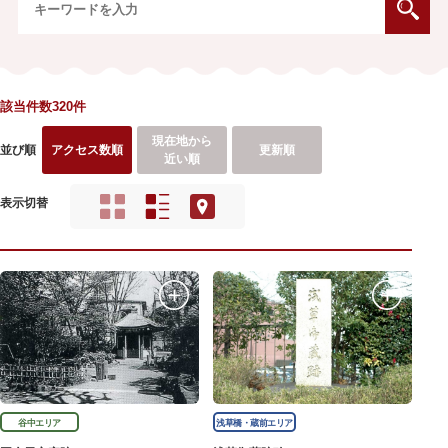
該当件数320件
現在地から
並び順
アクセス数順
更新順
近い順
表示切替
谷中エリア
浅草橋・蔵前エリア