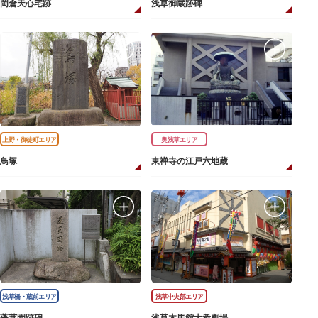
岡倉天心宅跡
浅草御蔵跡碑
上野・御徒町エリア
奥浅草エリア
鳥塚
東禅寺の江戸六地蔵
浅草橋・蔵前エリア
浅草中央部エリア