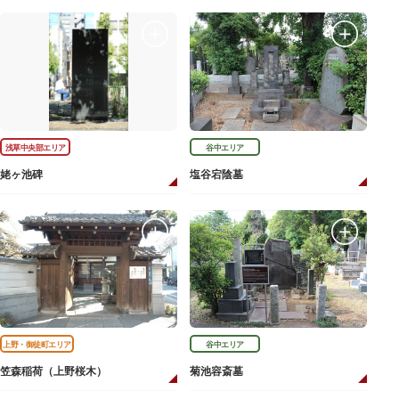
浅草中央部エリア
谷中エリア
姥ヶ池碑
塩谷宕陰墓
上野・御徒町エリア
谷中エリア
笠森稲荷（上野桜木）
菊池容斎墓