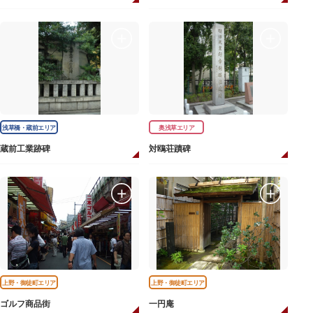
浅草橋・蔵前エリア
奥浅草エリア
蔵前工業跡碑
対鴎荘蹟碑
上野・御徒町エリア
上野・御徒町エリア
ゴルフ商品街
一円庵