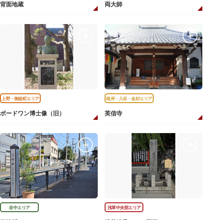
背面地蔵
両大師
上野・御徒町エリア
根岸・入谷・金杉エリア
ボードワン博士像（旧）
英信寺
谷中エリア
浅草中央部エリア