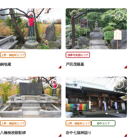
上野・御徒町エリア
浅草中央部エリア
銅地蔵
戸田茂睡墓
上野・御徒町エリア
上野・御徒町エリア
谷中エリア
八橋検校顕彰碑
谷中七福神詣り