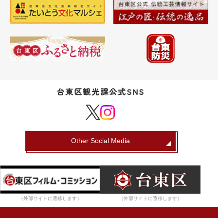
台東区観光課公式SNS
Other Social Media
（外部サイトに遷移します）
（外部サイトに遷移します）