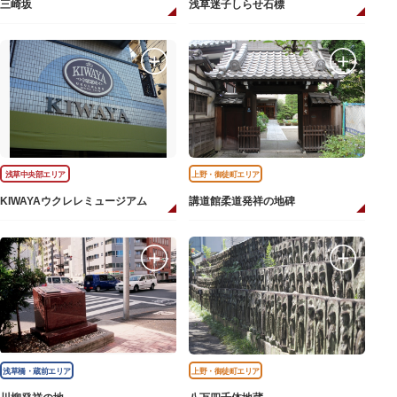
三崎坂
浅草迷子しらせ石標
浅草中央部エリア
上野・御徒町エリア
KIWAYAウクレレミュージアム
講道館柔道発祥の地碑
浅草橋・蔵前エリア
上野・御徒町エリア