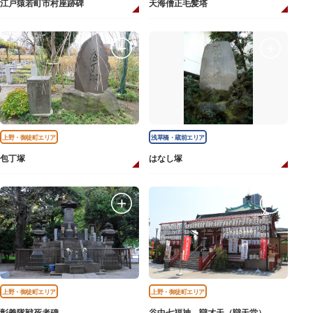
江戸猿若町市村座跡碑
天海僧正毛髪塔
上野・御徒町エリア
浅草橋・蔵前エリア
包丁塚
はなし塚
上野・御徒町エリア
上野・御徒町エリア