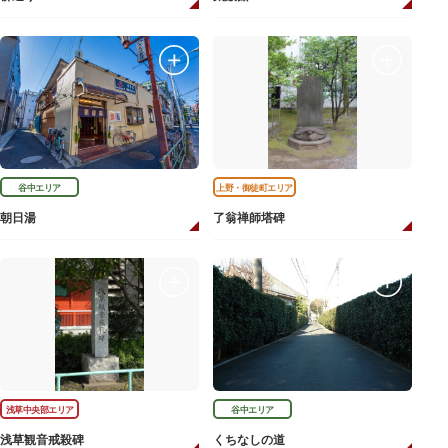
谷中エリア
上野・御徒町エリア
朝日湯
了翁禅師塔碑
浅草中央部エリア
谷中エリア
浅草観音戒殺碑
くちなしの道