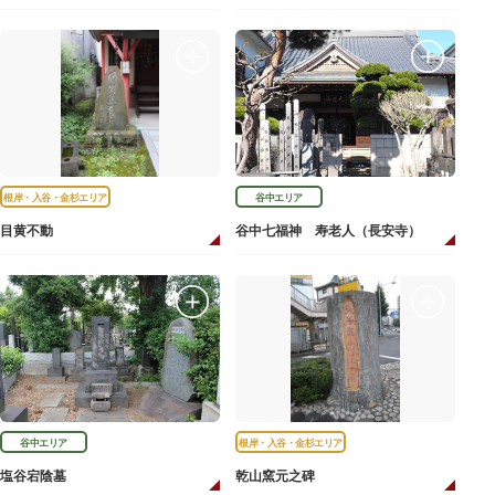
根岸・入谷・金杉エリア
谷中エリア
目黄不動
谷中七福神 寿老人（長安寺）
谷中エリア
根岸・入谷・金杉エリア
塩谷宕陰墓
乾山窯元之碑