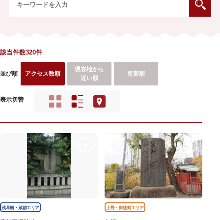
該当件数320件
現在地から
並び順
アクセス数順
更新順
近い順
表示切替
浅草橋・蔵前エリア
上野・御徒町エリア