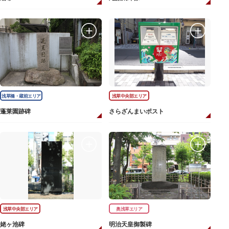
浅草橋・蔵前エリア
浅草中央部エリア
蓬莱園跡碑
さらざんまいポスト
浅草中央部エリア
奥浅草エリア
姥ヶ池碑
明治天皇御製碑