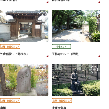
ゴルフ商品街
駅伝発祥の地
上野・御徒町エリア
谷中エリア
笠森稲荷（上野桜木）
玉林寺のシイ（巨樹）
上野・御徒町エリア
上野・御徒町エリア
扇塚
滝廉太郎像