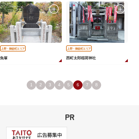
上野・御徒町エリア
上野・御徒町エリア
魚塚
西町太郎稲荷神社
1
2
3
4
5
6
7
8
PR