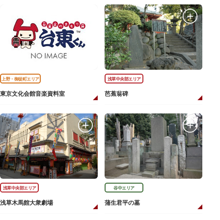
上野・御徒町エリア
浅草中央部エリア
東京文化会館音楽資料室
芭蕉翁碑
浅草中央部エリア
谷中エリア
浅草木馬館大衆劇場
蒲生君平の墓