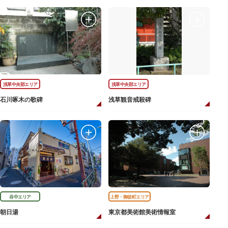
浅草中央部エリア
浅草中央部エリア
石川啄木の歌碑
浅草観音戒殺碑
谷中エリア
上野・御徒町エリア
朝日湯
東京都美術館美術情報室