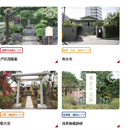
浅草中央部エリア
根岸・入谷・金杉エリア
戸田茂睡墓
寿永寺
上野・御徒町エリア
浅草橋・蔵前エリア
聖天宮
浅草御蔵跡碑