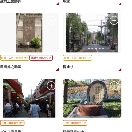
蔵前工業跡碑
鳥塚
根岸・入谷・金杉エリア
浅草中央部エリア
根岸・入谷・金杉エリア
島田虎之助墓
柳通り
上野・御徒町エリア
上野・御徒町エリア