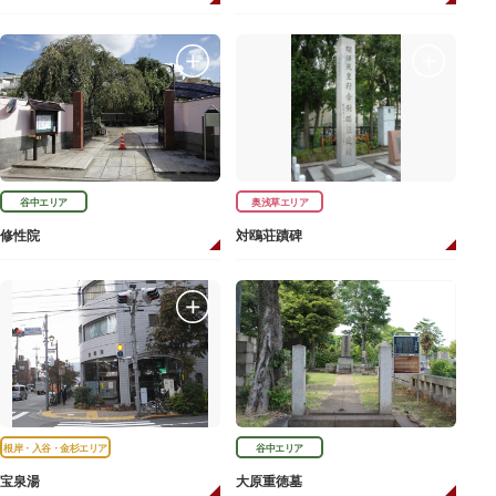
谷中エリア
奥浅草エリア
修性院
対鴎荘蹟碑
根岸・入谷・金杉エリア
谷中エリア
宝泉湯
大原重徳墓