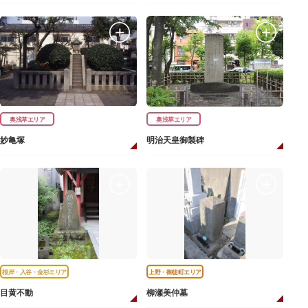
奥浅草エリア
奥浅草エリア
妙亀塚
明治天皇御製碑
根岸・入谷・金杉エリア
上野・御徒町エリア
目黄不動
柳瀬美仲墓