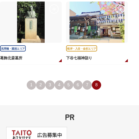
浅草橋・蔵前エリア
根岸・入谷・金杉エリア
葛飾北斎墓所
下谷七福神詣り
1
2
3
4
5
6
7
8
PR