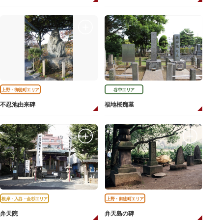
上野・御徒町エリア
谷中エリア
不忍池由来碑
福地桜痴墓
根岸・入谷・金杉エリア
上野・御徒町エリア
弁天院
弁天島の碑