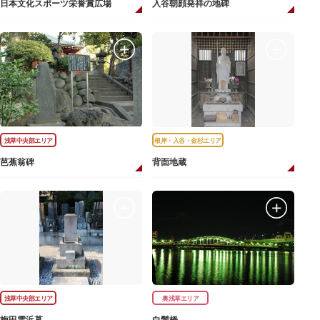
日本文化スポーツ栄誉賞広場
入谷朝顔発祥の地碑
浅草中央部エリア
根岸・入谷・金杉エリア
芭蕉翁碑
背面地蔵
浅草中央部エリア
奥浅草エリア