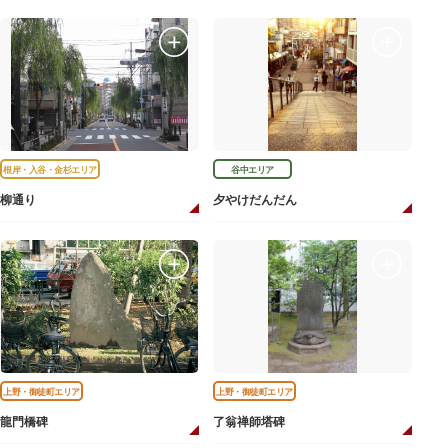
根岸・入谷・金杉エリア
谷中エリア
柳通り
夕やけだんだん
上野・御徒町エリア
上野・御徒町エリア
龍門橋碑
了翁禅師塔碑