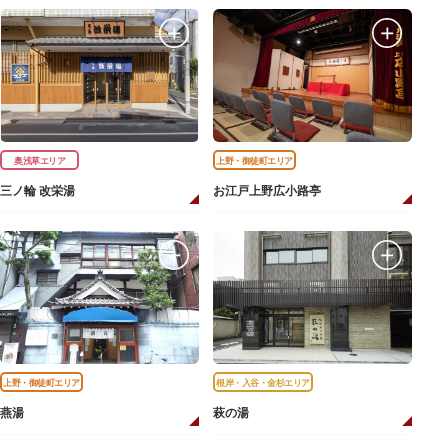
奥浅草エリア
上野・御徒町エリア
三ノ輪 改栄湯
お江戸上野広小路亭
上野・御徒町エリア
根岸・入谷・金杉エリア
燕湯
萩の湯