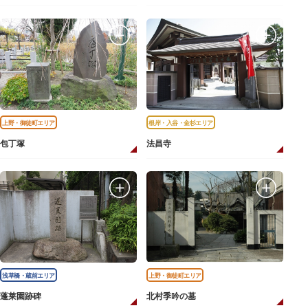
上野・御徒町エリア
根岸・入谷・金杉エリア
包丁塚
法昌寺
浅草橋・蔵前エリア
上野・御徒町エリア
蓬莱園跡碑
北村季吟の墓