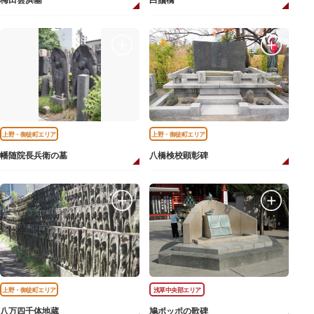
梅田雲浜墓
白鬚橋
上野・御徒町エリア
上野・御徒町エリア
幡随院長兵衛の墓
八橋検校顕彰碑
上野・御徒町エリア
浅草中央部エリア
八万四千体地蔵
鳩ポッポの歌碑