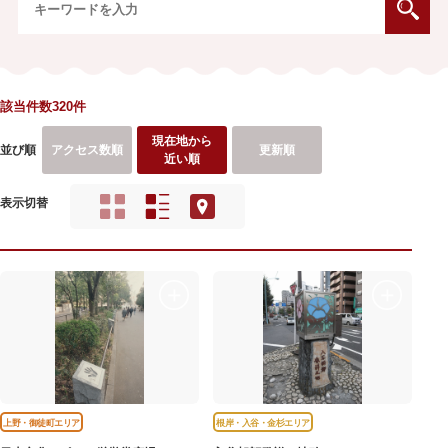
該当件数320件
現在地から
並び順
アクセス数順
更新順
近い順
表示切替
上野・御徒町エリア
根岸・入谷・金杉エリア