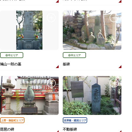
谷中エリア
谷中エリア
鳩山一郎の墓
板碑
上野・御徒町エリア
浅草橋・蔵前エリア
琵琶の碑
不動板碑