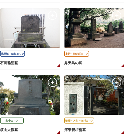
浅草橋・蔵前エリア
上野・御徒町エリア
石川雅望墓
弁天島の碑
谷中エリア
根岸・入谷・金杉エリア
横山大観墓
河東碧梧桐墓