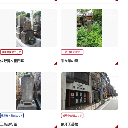
浅草中央部エリア
奥浅草エリア
佐野善左衛門墓
采女塚の碑
浅草橋・蔵前エリア
浅草中央部エリア
三島政行墓
象牙工芸館