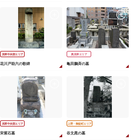
浅草中央部エリア
奥浅草エリア
花川戸助六の歌碑
亀田鵬斉の墓
浅草中央部エリア
上野・御徒町エリア
宋紫石墓
谷文晁の墓