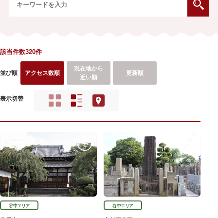
該当件数320件
現在地から
並び順
アクセス数順
更新順
近い順
表示切替
谷中エリア
谷中エリア