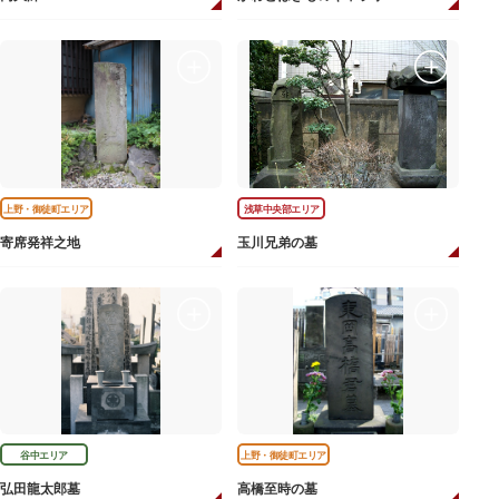
上野・御徒町エリア
浅草中央部エリア
寄席発祥之地
玉川兄弟の墓
谷中エリア
上野・御徒町エリア
弘田龍太郎墓
高橋至時の墓