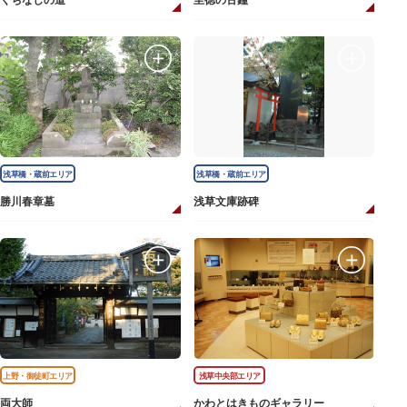
くちなしの道
至徳の古鐘
浅草橋・蔵前エリア
浅草橋・蔵前エリア
勝川春章墓
浅草文庫跡碑
上野・御徒町エリア
浅草中央部エリア
両大師
かわとはきものギャラリー