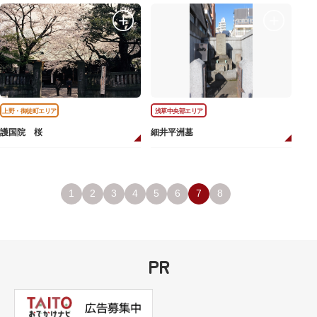
上野・御徒町エリア
浅草中央部エリア
護国院 桜
細井平洲墓
1
2
3
4
5
6
7
8
PR