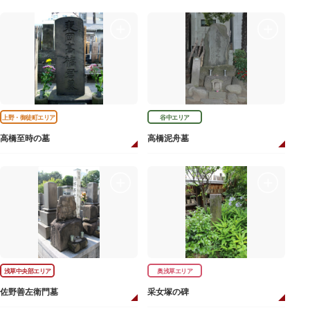
上野・御徒町エリア
谷中エリア
高橋至時の墓
高橋泥舟墓
浅草中央部エリア
奥浅草エリア
佐野善左衛門墓
采女塚の碑