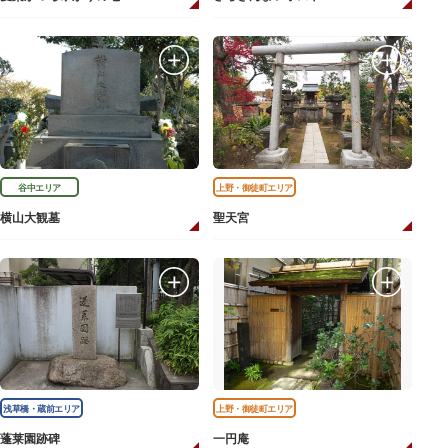
谷中エリア
上野・御徒町エリア
横山大観墓
聖天宮
浅草橋・蔵前エリア
上野・御徒町エリア
蓬莱園跡碑
一円庵