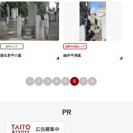
谷中エリア
浅草中央部エリア
蒲生君平の墓
細井平洲墓
1
2
3
4
5
6
7
8
PR