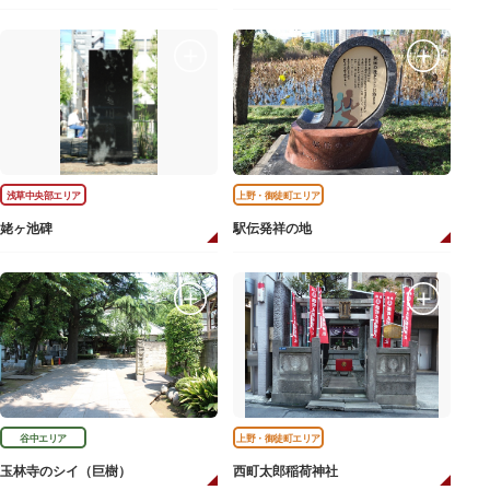
浅草中央部エリア
上野・御徒町エリア
姥ヶ池碑
駅伝発祥の地
谷中エリア
上野・御徒町エリア
玉林寺のシイ（巨樹）
西町太郎稲荷神社