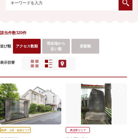
該当件数320件
現在地から
並び順
アクセス数順
更新順
近い順
表示切替
根岸・入谷・金杉エリア
奥浅草エリア