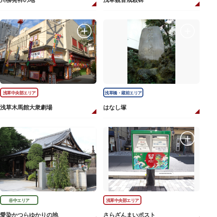
川柳発祥の地
浅草観音戒殺碑
浅草中央部エリア
浅草橋・蔵前エリア
浅草木馬館大衆劇場
はなし塚
谷中エリア
浅草中央部エリア
愛染かつらゆかりの地
さらざんまいポスト