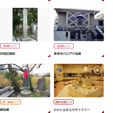
奥浅草エリア
奥浅草エリア
対鴎荘蹟碑
東禅寺の江戸六地蔵
上野・御徒町エリア
浅草中央部エリア
銅地蔵
かわとはきものギャラリー