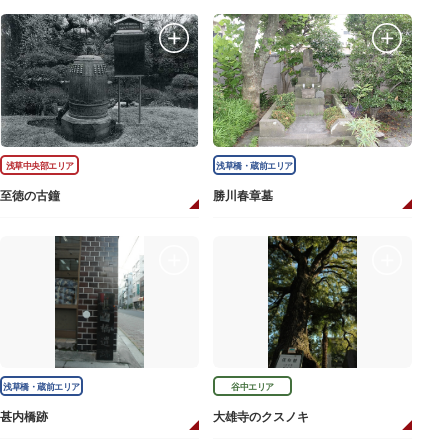
浅草中央部エリア
浅草橋・蔵前エリア
至徳の古鐘
勝川春章墓
浅草橋・蔵前エリア
谷中エリア
甚内橋跡
大雄寺のクスノキ