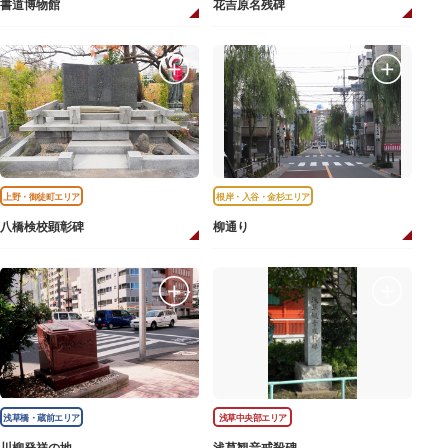
書道博物館
花吉原名残碑
上野・御徒町エリア
根岸・入谷・金杉エリア
八橋検校顕彰碑
柳通り
浅草橋・蔵前エリア
浅草中央部エリア