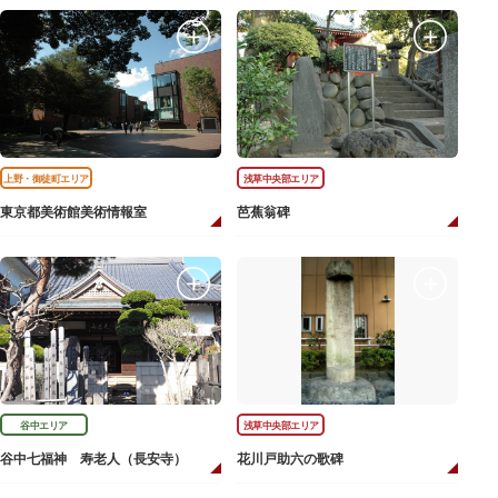
上野・御徒町エリア
浅草中央部エリア
東京都美術館美術情報室
芭蕉翁碑
谷中エリア
浅草中央部エリア
谷中七福神 寿老人（長安寺）
花川戸助六の歌碑