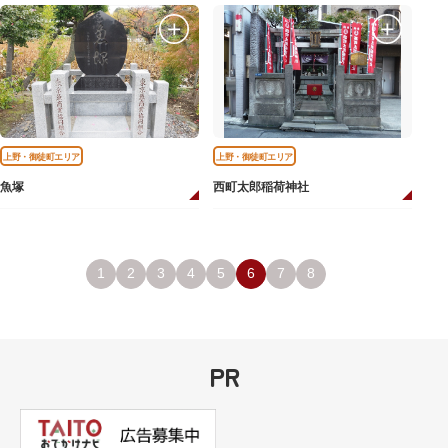
上野・御徒町エリア
上野・御徒町エリア
魚塚
西町太郎稲荷神社
1
2
3
4
5
6
7
8
PR