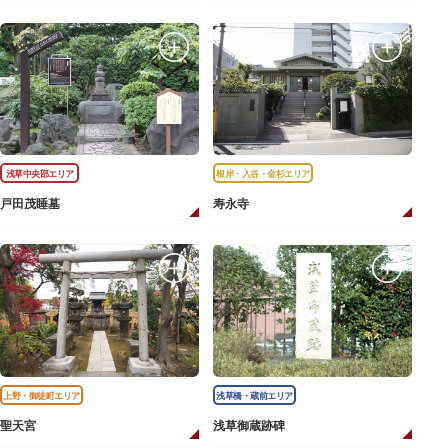
浅草中央部エリア
根岸・入谷・金杉エリア
戸田茂睡墓
寿永寺
上野・御徒町エリア
浅草橋・蔵前エリア
聖天宮
浅草御蔵跡碑