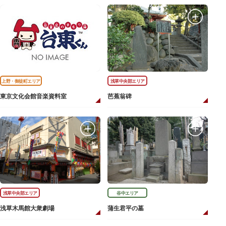
上野・御徒町エリア
浅草中央部エリア
東京文化会館音楽資料室
芭蕉翁碑
浅草中央部エリア
谷中エリア
浅草木馬館大衆劇場
蒲生君平の墓