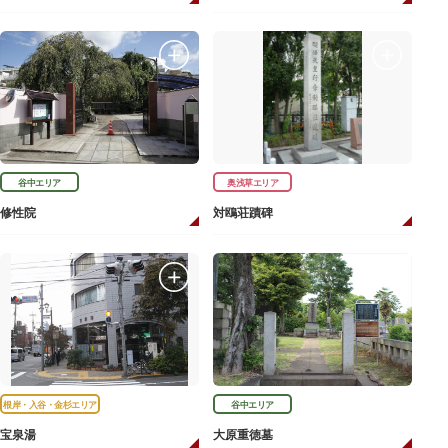
谷中エリア
奥浅草エリア
修性院
対鴎荘蹟碑
根岸・入谷・金杉エリア
谷中エリア
宝泉湯
大原重徳墓