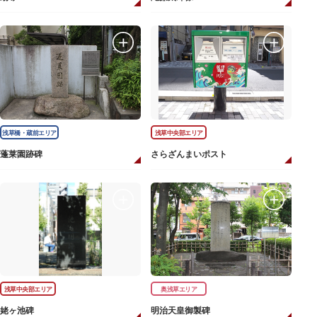
浅草橋・蔵前エリア
浅草中央部エリア
蓬莱園跡碑
さらざんまいポスト
浅草中央部エリア
奥浅草エリア
姥ヶ池碑
明治天皇御製碑