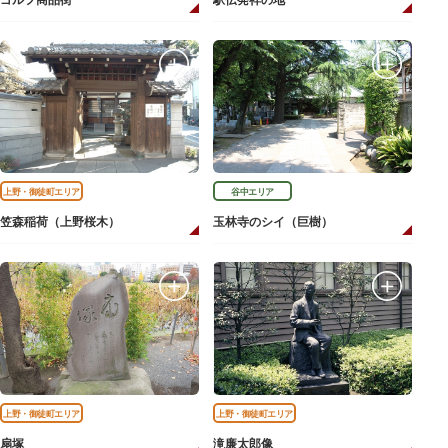
ゴルフ商品街
駅伝発祥の地
上野・御徒町エリア
谷中エリア
笠森稲荷（上野桜木）
玉林寺のシイ（巨樹）
上野・御徒町エリア
上野・御徒町エリア
扇塚
滝廉太郎像