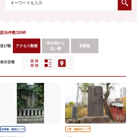
該当件数320件
現在地から
並び順
アクセス数順
更新順
近い順
表示切替
浅草橋・蔵前エリア
上野・御徒町エリア