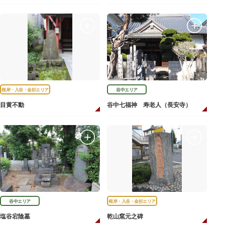
根岸・入谷・金杉エリア
谷中エリア
目黄不動
谷中七福神 寿老人（長安寺）
谷中エリア
根岸・入谷・金杉エリア
塩谷宕陰墓
乾山窯元之碑