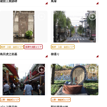
蔵前工業跡碑
鳥塚
根岸・入谷・金杉エリア
浅草中央部エリア
根岸・入谷・金杉エリア
島田虎之助墓
柳通り
上野・御徒町エリア
上野・御徒町エリア