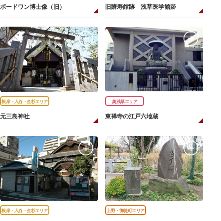
ボードワン博士像（旧）
旧躋寿館跡 浅草医学館跡
根岸・入谷・金杉エリア
奥浅草エリア
元三島神社
東禅寺の江戸六地蔵
根岸・入谷・金杉エリア
上野・御徒町エリア