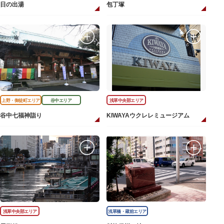
日の出湯
包丁塚
上野・御徒町エリア
谷中エリア
浅草中央部エリア
谷中七福神詣り
KIWAYAウクレレミュージアム
浅草中央部エリア
浅草橋・蔵前エリア