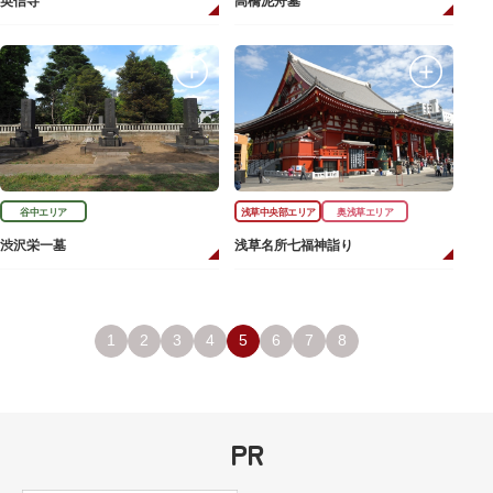
英信寺
高橋泥舟墓
谷中エリア
浅草中央部エリア
奥浅草エリア
渋沢栄一墓
浅草名所七福神詣り
1
2
3
4
5
6
7
8
PR