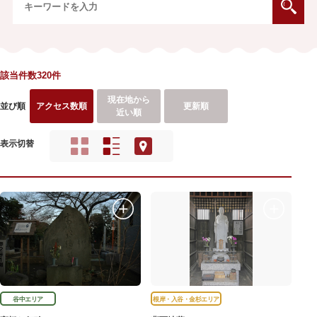
該当件数320件
現在地から
並び順
アクセス数順
更新順
近い順
表示切替
谷中エリア
根岸・入谷・金杉エリア