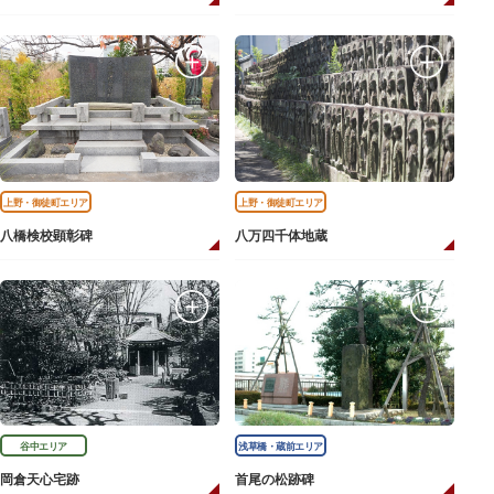
上野・御徒町エリア
上野・御徒町エリア
八橋検校顕彰碑
八万四千体地蔵
谷中エリア
浅草橋・蔵前エリア
岡倉天心宅跡
首尾の松跡碑