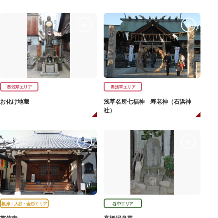
奥浅草エリア
奥浅草エリア
お化け地蔵
浅草名所七福神 寿老神（石浜神
社）
根岸・入谷・金杉エリア
谷中エリア