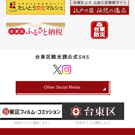
台東区観光課公式SNS
Other Social Media
（外部サイトに遷移します）
（外部サイトに遷移します）