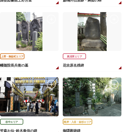
国会図書館上野分室
森鴎外旧居跡・舞姫の碑
上野・御徒町エリア
奥浅草エリア
幡随院長兵衛の墓
花吉原名残碑
谷中エリア
根岸・入谷・金杉エリア
笠森お仙･鈴木春信の碑
御隠殿跡碑