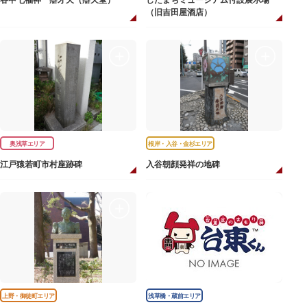
谷中七福神 辯才天（辯天堂）
したまちミュージアム付設展示場
（旧吉田屋酒店）
奥浅草エリア
根岸・入谷・金杉エリア
江戸猿若町市村座跡碑
入谷朝顔発祥の地碑
上野・御徒町エリア
浅草橋・蔵前エリア