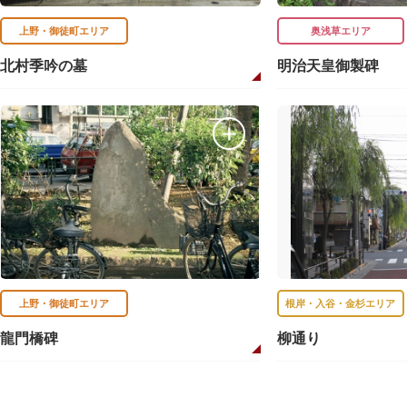
上野・御徒町エリア
奥浅草エリア
北村季吟の墓
明治天皇御製碑
上野・御徒町エリア
根岸・入谷・金杉エリア
龍門橋碑
柳通り