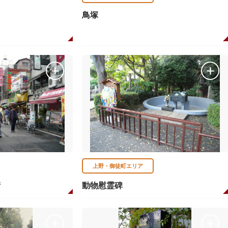
鳥塚
上野・御徒町エリア
街
動物慰霊碑