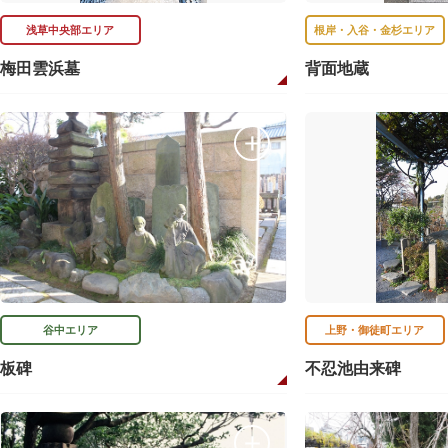
浅草中央部エリア
根岸・入谷・金杉エリア
梅田雲浜墓
背面地蔵
谷中エリア
上野・御徒町エリア
板碑
不忍池由来碑