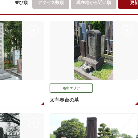
並び順
アクセス数順
現在地から
近い順
更
谷中エリア
太宰春台の墓