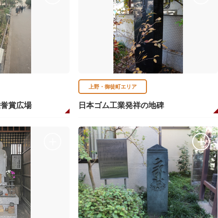
上野・御徒町エリア
栄誉賞広場
日本ゴム工業発祥の地碑