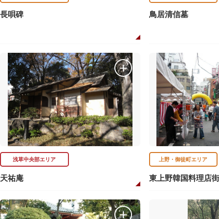
長唄碑
鳥居清信墓
浅草中央部エリア
上野・御徒町エリア
天祐庵
東上野韓国料理店