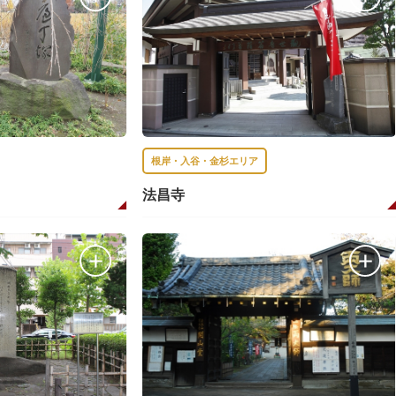
根岸・入谷・金杉エリア
法昌寺