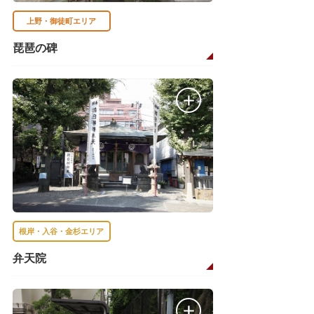
上野・御徒町エリア
琵琶の碑
根岸・入谷・金杉エリア
弁天院