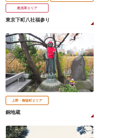
奥浅草エリア
東京下町八社福参り
上野・御徒町エリア
銅地蔵