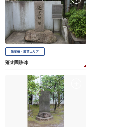
浅草橋・蔵前エリア
蓬莱園跡碑