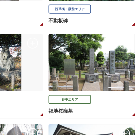
浅草橋・蔵前エリア
不動板碑
谷中エリア
福地桜痴墓