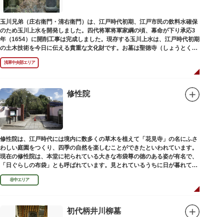
玉川兄弟（庄右衛門・清右衛門）は、江戸時代初期、江戸市民の飲料水確保
のため玉川上水を開発しました。四代将軍将軍家綱の頃、幕命が下り承応3
年（1654）に開削工事は完成しました。現存する玉川上水は、江戸時代初期
の土木技術を今日に伝える貴重な文化財です。お墓は聖徳寺（しょうとく
じ）にあります。
浅草中央部エリア
修性院
修性院は、江戸時代には境内に数多くの草木を植えて「花見寺」の名にふさ
わしい庭園をつくり、四季の自然を楽しむことができたといわれています。
現在の修性院は、本堂に祀られている大きな布袋尊の徳のある姿が有名で、
「日ぐらしの布袋」とも呼ばれています。見とれているうちに日が暮れてし
まった、という言い伝えです。
谷中エリア
初代柄井川柳墓