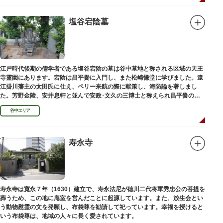
塩谷宕陰墓
江戸時代後期の儒学者である塩谷宕陰の墓は谷中墓地と称される区域の天王
寺霊園にあります。宕陰は昌平黌に入門し、また松崎慊堂に学びました。遠
江掛川藩主の太田氏に仕え、ペリー来航の際に献策し、海防論を著しまし
た。芳野金陵、安井息軒と並んで安政･文久の三博士と称えられ昌平黌の教
授として多くの文人を育て、慶応3年 （1867）に没しました。
谷中エリア
寿永寺
寿永寺は寛永７年（1630）建立で、寿永法尼が徳川二代将軍秀忠公の菩提を
葬うため、この地に庵室を営んだことに起源しています。また、放生会とい
う動物慰霊の文を発願し、布袋尊を勧請して祀っています。幸福を授けると
いう布袋尊は、地域の人々に長く愛されています。