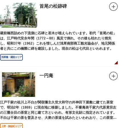
首尾の松跡碑
蔵前橋西詰めの下流側に石碑と若木が植えられています。初代「首尾の松」
は、江戸時代安永年間（1772～80）風災で倒れ、その後も枯れたり焼失
し、昭和37年（1962）これを惜しんだ浅草南部商工観光協会が、地元関係
者と共にこの橋際に碑を建設しました。現在の松は七代目といわれます。
浅草橋・蔵前エリア
一円庵
江戸千家の祖川上不白が関宿藩主久世大和守の外神田下屋敷に建てた茶室
で、明治2年（1869）に現在地に移築しました。不審庵表千家六代原叟宗左
の三畳台目の茶室と同じ建て方といわれ、有形文化財に指定されています。
不白は千家の茶を普及させ、大衆の茶道を試みたといわれおり、この茶室は
江戸千家を広める拠点となりました。
上野・御徒町エリア