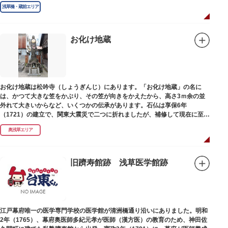
指定の天然記念物の大イチョウを残すのみです。
浅草橋・蔵前エリア
お化け地蔵
お化け地蔵は松吟寺（しょうぎんじ）にあります。「お化け地蔵」の名に
は、かつて大きな笠をかぶり、その笠が向きをかえたから、高さ3ｍ余の並
外れて大きいからなど、いくつかの伝承があります。石仏は享保6年
（1721）の建立で、関東大震災で二つに折れましたが、補修して現在に至っ
ています。常夜灯は、寛政2年（1790）に建てられました。
奥浅草エリア
旧躋寿館跡 浅草医学館跡
江戸幕府唯一の医学専門学校の医学館が清洲橋通り沿いにありました。明和
2年（1765）、幕府奥医師多紀元孝が医師（漢方医）の教育のため、神田佐