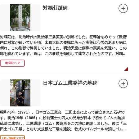
対鴎荘蹟碑
対鴎荘は、明治時代の政治家三条実美の別邸でした。征韓論をめぐって政府
内に対立が続いていた頃、太政大臣の要職にあった実美は心労のあまり病に
倒れ、この別邸で静養していました。明治天皇は病床の実美を気遣い、この
邸を訪れています。碑は、この事績を顕彰して建立されたものです。対鴎荘
は、多摩市連光寺に移築されました。
奥浅草エリア
日本ゴム工業発祥の地碑
昭和46年（1971）、日本ゴム工業会 三田土会によって建立された石碑で
す。明治19年（1886）に松前藩士の四人の兄弟が日本で初めてゴムの熱加
硫法に成功し、土屋護謨（ゴム）製造所をこの地に創設しました。後に「三
田土ゴム工業」となり大規模な工場を建設、軟式のゴムボールや消しゴムな
ど新しいゴム製品を次々に開発しました。
上野・御徒町エリア