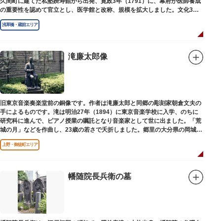
久間町に建てた私塾躋寿館から出発、寛政3年（1791）に、幕府が医師養成
の重要性を認めて官立とし、医学館と改称、規模を拡大しました。文化3年
（1806）、大火に遭い焼失しましたが、同年に旧向柳原一丁目に移転、再建
浅草橋・蔵前エリア
されました。
敷地は約7千平方メートル、代々多紀家がその監督に当たり、天保14年
（1843）には寄宿舎を設けて全寮制とし、広く一般からも入学を許可し、子
弟育成をはかるなど、江戸時代後期から明治維新に至る日本の医学振興に貢
滝廉太郎像
献しました。
※現在、この場所に「旧躋寿館跡 浅草医学館跡」に関する案内板や説明版
等は設置されておりません。
旧東京音楽奏楽堂前の銅像です。作者は滝廉太郎と同郷の彫刻家朝倉文夫の
手によるものです。滝は明治27年（1894）に東京音楽学校に入学、のちに
研究科に進んで、ピアノ授業の嘱託となり音楽家として世に出ました。「荒
城の月」などを作曲し、23歳の若さで夭折しました。郷里の大分県の岡城趾
にも同じ像が置かれています。
上野・御徒町エリア
幡随院長兵衛の墓