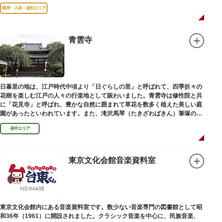
根岸・入谷・金杉エリア
青雲寺
日暮里の地は、江戸時代中頃より「日ぐらしの里」と呼ばれて、四季折々の
花樹を楽しむ江戸の人々の行楽地として賑わいました。青雲寺は修性院と共
に「花見寺」と呼ばれ、豊かな自然に囲まれて草花を数多く植えた美しい庭
園があったといわれています。また、滝沢馬琴（たきざわばきん）筆塚の碑
があります。
谷中エリア
東京文化会館音楽資料室
東京文化会館内にある音楽資料室です。数少ない音楽専門の図書館として昭
和36年（1961）に開設されました。クラシック音楽を中心に、民族音楽、