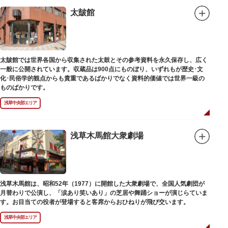
太皷館
太皷館では世界各国から収集された太鼓とその参考資料を永久保存し、広く
一般に公開されています。収蔵品は900点にものぼり、いずれもが歴史･文
化･民俗学的観点からも貴重であるばかりでなく資料的価値では世界一級の
ものばかりです。
浅草中央部エリア
浅草木馬館大衆劇場
浅草木馬館は、昭和52年（1977）に開館した大衆劇場で、全国人気劇団が
月替わりで公演し、「涙あり笑いあり」の芝居や舞踊ショーが演じらていま
す。お目当ての役者が登場すると客席からおひねりが飛び交います。
浅草中央部エリア