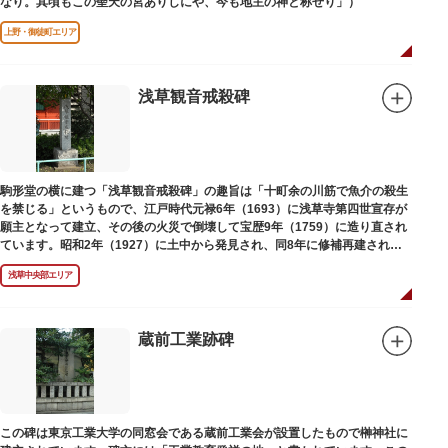
なり。其頃もこの聖天の宮ありしにや、今も地主の神と称せり」）
上野・御徒町エリア
浅草観音戒殺碑
駒形堂の横に建つ「浅草観音戒殺碑」の趣旨は「十町余の川筋で魚介の殺生
を禁じる」というもので、江戸時代元禄6年（1693）に浅草寺第四世宣存が
願主となって建立、その後の火災で倒壊して宝歴9年（1759）に造り直され
ています。昭和2年（1927）に土中から発見され、同8年に修補再建された
碑がどちらのものであるかは不明です。
浅草中央部エリア
蔵前工業跡碑
この碑は東京工業大学の同窓会である蔵前工業会が設置したもので榊神社に