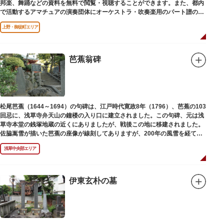
邦楽、舞踊などの資料を無料で閲覧・視聴することができます。また、都内
で活動するアマチュアの演奏団体にオーケストラ・吹奏楽用のパート譜の館
外貸出も行っています。
上野・御徒町エリア
芭蕉翁碑
松尾芭蕉（1644～1694）の句碑は、江戸時代寛政8年（1796）、芭蕉の103
回忌に、浅草寺弁天山の鐘楼の入り口に建立されました。この句碑、元は浅
草寺本堂の銭塚地蔵の近くにありましたが、戦後この地に移建されました。
佐脇嵩雪が描いた芭蕉の座像が線刻してありますが、200年の風雪を経て、
碑石も欠損し、碑面の判読も困難となっています。
浅草中央部エリア
伊東玄朴の墓