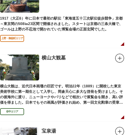
1917（大正6）年に日本で最初の駅伝「東海道五十三次駅伝徒歩競争」京都
～東京間の508㎞23区間で開催されました。スタートは京都の三条大橋で、
ゴールは上野の不忍池で開かれていた博覧会場の正面玄関でした。
上野・御徒町エリア
横山大観墓
横山大観は、近代日本画壇の巨匠です。明治22年（1889）に開校した東京
美術学校に第一期生として入学し、岡倉天心に多大な啓発を受けました。そ
の後海外に渡り、ニューヨークやパリなどで相次いで展覧会を開き、高い評
価を得ました。日本でもその画風が評価され始め、第一回文化勲章の受章者
となりました。お墓は谷中霊園にあります。
谷中エリア
宝泉湯