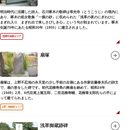
明治時代に活躍した詩人、石川啄木の歌碑は等光寺（とうこうじ）の境内に
あり、啄木の処女歌集「一握の砂」に収められた「浅草の夜のにぎわひに
まぎれ入り まぎれ出で来しさびしき心」という句が刻まれています。啄木
生誕70年にあたる昭和30年（1955）に建立されました。
浅草中央部エリア
扇塚
扇塚は、上野不忍池の弁天堂の少し手前の左側にある作家佐藤春夫氏の詩文
で、扇の形をした碑です。初代花柳寿美の舞扇を納めて、昭和24年
（1949）2月、6代目尾上菊五郎、二世花柳寿輔、花柳章太郎氏らの手によ
って建てられました。
上野・御徒町エリア
浅草御蔵跡碑