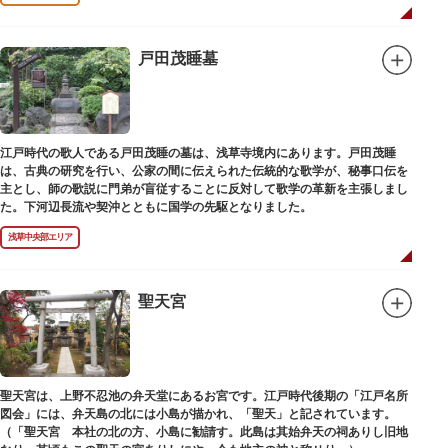
戸田茂睡墓
江戸時代の歌人である戸田茂睡の墓は、浅草寺境内にあります。戸田茂睡
は、古典の研究を行い、公家の間に伝えられた伝統的な歌学が、秘事口伝を
主とし、師の歌説に門弟が盲従することに反対して歌学の革新を主張しまし
た。下河辺長流や契沖とともに国学の先駆となりました。
浅草中央部エリア
聖天宮
聖天宮は、上野不忍池の弁天堂にあるお宮です。江戸時代後期の「江戸名所
図会」には、弁天島の北には小島が描かれ、「聖天」と記されています。
（「聖天宮 本社の北の方、小島に勧請す。此島は其始弁天の祠ありし旧地