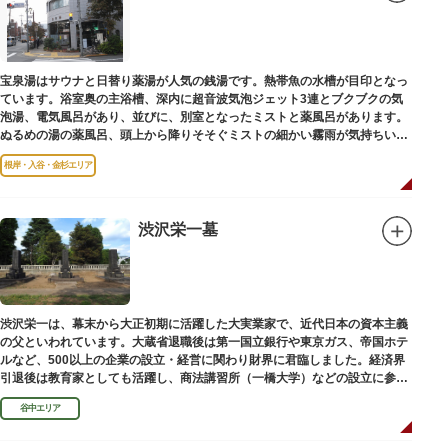
宝泉湯はサウナと日替り薬湯が人気の銭湯です。熱帯魚の水槽が目印となっ
ています。浴室奥の主浴槽、深内に超音波気泡ジェット3連とブクブクの気
泡湯、電気風呂があり、並びに、別室となったミストと薬風呂があります。
ぬるめの湯の薬風呂、頭上から降りそそぐミストの細かい霧雨が気持ちいい
と評判です。
根岸・入谷・金杉エリア
渋沢栄一墓
渋沢栄一は、幕末から大正初期に活躍した大実業家で、近代日本の資本主義
の父といわれています。大蔵省退職後は第一国立銀行や東京ガス、帝国ホテ
ルなど、500以上の企業の設立・経営に関わり財界に君臨しました。経済界
引退後は教育家としても活躍し、商法講習所（一橋大学）などの設立に参画
しました。お墓は谷中霊園にあります。
谷中エリア