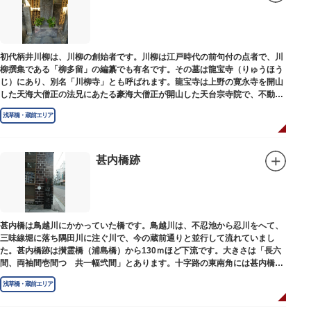
初代柄井川柳は、川柳の創始者です。川柳は江戸時代の前句付の点者で、川
柳撰集である「柳多留」の編纂でも有名です。その墓は龍宝寺（りゅうほう
じ）にあり、別名「川柳寺」とも呼ばれます。龍宝寺は上野の寛永寺を開山
した天海大僧正の法兄にあたる豪海大僧正が開山した天台宗寺院で、不動明
王の梵字を刻んだ板碑が境内に残っています。
浅草橋・蔵前エリア
甚内橋跡
甚内橋は鳥越川にかかっていた橋です。鳥越川は、不忍池から忍川をへて、
三味線堀に落ち隅田川に注ぐ川で、今の蔵前通りと並行して流れていまし
た。甚内橋跡は攅霊橋（浦島橋）から130ｍほど下流です。大きさは「長六
間、両袖間壱間つゞ共一幅弐間」とあります。十字路の東南角には甚内橋跡
の石碑があります。
浅草橋・蔵前エリア