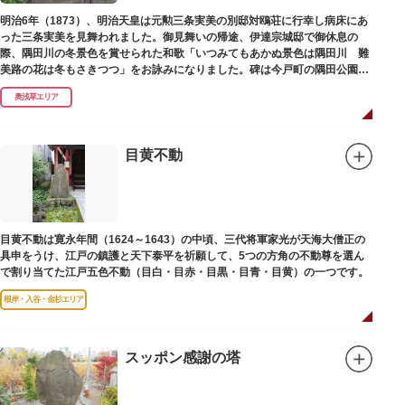
明治6年（1873）、明治天皇は元勲三条実美の別邸対鴎荘に行幸し病床にあ
った三条実美を見舞われました。御見舞いの帰途、伊達宗城邸で御休息の
際、隅田川の冬景色を賞せられた和歌「いつみてもあかぬ景色は隅田川 難
美路の花は冬もさきつつ」をお詠みになりました。碑は今戸町の隅田公園内
にあります。
奥浅草エリア
目黄不動
目黄不動は寛永年間（1624～1643）の中頃、三代将軍家光が天海大僧正の
具申をうけ、江戸の鎮護と天下泰平を祈願して、5つの方角の不動尊を選ん
で割り当てた江戸五色不動（目白・目赤・目黒・目青・目黄）の一つです。
根岸・入谷・金杉エリア
スッポン感謝の塔