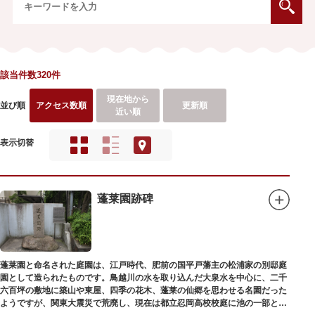
該当件数320件
現在地から
並び順
アクセス数順
更新順
近い順
表示切替
蓬莱園跡碑
蓬莱園と命名された庭園は、江戸時代、肥前の国平戸藩主の松浦家の別邸庭
園として造られたものです。鳥越川の水を取り込んだ大泉水を中心に、二千
六百坪の敷地に築山や東屋、四季の花木、蓬莱の仙郷を思わせる名園だった
ようですが、関東大震災で荒廃し、現在は都立忍岡高校校庭に池の一部と都