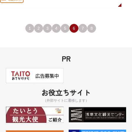
1
2
3
4
5
6
7
8
PR
お役立ちサイト
（外部サイトに遷移します）