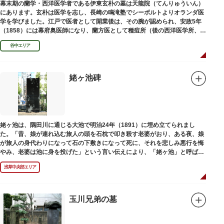
幕末期の蘭学・西洋医学者である伊東玄朴の墓は天龍院（てんりゅういん）
にあります。玄朴は医学を志し、長崎の鳴滝塾でシーボルトよりオランダ医
学を学びました。江戸で医者として開業後は、その腕が認められ、安政5年
（1858）には幕府奥医師になり、蘭方医として種痘所（後の西洋医学所、現
東京大学医学部）の開設などに尽力し、明治4年（1871）72歳で没しまし
谷中エリア
た。
姥ヶ池碑
姥ヶ池は、隅田川に通じる大池で明治24年（1891）に埋め立てられまし
た。「昔、娘が連れ込む旅人の頭を石枕で叩き殺す老婆がおり、ある夜、娘
が旅人の身代わりになって石の下敷きになって死に、それを悲しみ悪行を悔
やみ、老婆は池に身を投げた」という言い伝えにより、「姥ヶ池」と呼ばれ
ていました。その碑は花川戸公園内にあります。
浅草中央部エリア
玉川兄弟の墓