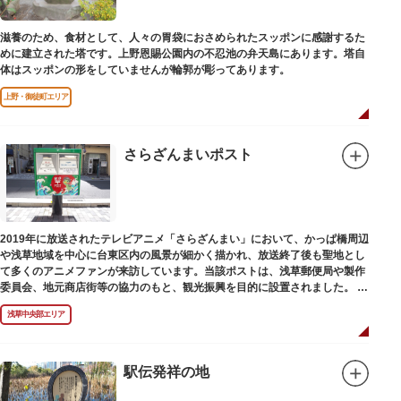
滋養のため、食材として、人々の胃袋におさめられたスッポンに感謝するた
めに建立された塔です。上野恩賜公園内の不忍池の弁天島にあります。塔自
体はスッポンの形をしていませんが輪郭が彫ってあります。
上野・御徒町エリア
さらざんまいポスト
2019年に放送されたテレビアニメ「さらざんまい」において、かっぱ橋周辺
や浅草地域を中心に台東区内の風景が細かく描かれ、放送終了後も聖地とし
て多くのアニメファンが来訪しています。当該ポストは、浅草郵便局や製作
委員会、地元商店街等の協力のもと、観光振興を目的に設置されました。
<「さらざんまい」監督の幾原邦彦氏のコメント>
浅草中央部エリア
「実在する風景を舞台として制作したキャラクターたちが、このような形で
地域の方々にも受け入れていただけて大変嬉しいです。聖地巡礼のシンボル
としていただければスタッフ一同、幸いです。」
駅伝発祥の地
設置年月日:令和3年3月10日