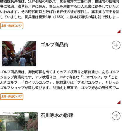
幡随院長兵衛は、江戸初期の町奴で、肥前唐津の士族出身、幡随院の住職向
導に私淑、浅草花川戸に住み、奉公人を周旋する口入れ業に従事していたと
いわれます。その時代町奴と呼ばれる任侠の徒が横行し、旗本奴も市中を乱
していました。長兵衛は慶安3年（1650）に旗本奴頭領の騙し討で没しまし
た。お墓は源空寺（げんくうじ）にあります。
上野・御徒町エリア
ゴルフ商品街
ゴルフ商品街は、御徒町駅を出てすぐのアメ横通りと駅前通りにあるゴルフ
ショップ商店街です。アメ横通りは、CMで有名な「二木ゴルフ」や「こと
ぶきゴルフ」「ロイヤルゴルフ」、駅前通りは「フタバゴルフ」、といった
ゴルフショップが建ち並びます。品揃えも豊富で、ゴルフ好きの男性客で賑
わっています。
上野・御徒町エリア
石川啄木の歌碑