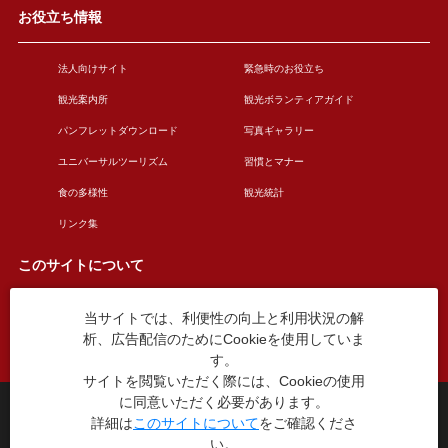
お役立ち情報
法人向けサイト
緊急時のお役立ち
観光案内所
観光ボランティアガイド
パンフレットダウンロード
写真ギャラリー
ユニバーサルツーリズム
習慣とマナー
食の多様性
観光統計
リンク集
このサイトについて
当サイトでは、利便性の向上と利用状況の解
このサイトについて
広告掲載について
析、広告配信のためにCookieを使用していま
お問い合わせ
す。
サイトを閲覧いただく際には、Cookieの使用
に同意いただく必要があります。
台東区役所観光課
詳細は
このサイトについて
をご確認くださ
〒110-8615 東京都台東区東上野4丁目5番6号
い。
TEL：03-5246-1151