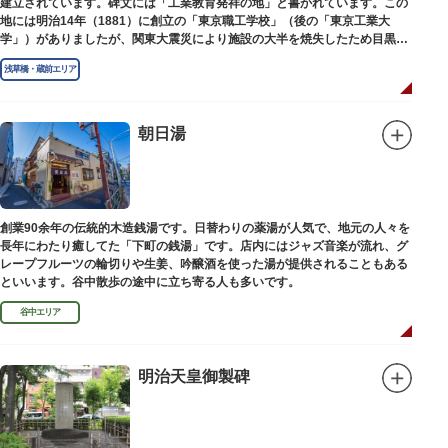
建立されています。碑文には「工業教育発祥の地」と書かれています。この
地には明治14年（1881）に創立の「東京職工学校」（後の「東京工業大
学」）がありましたが、関東大震災により施設の大半を焼失したため目黒に
移転しました。
浅草橋・蔵前エリア
朝日湯
創業90余年の伝統的木造銭湯です。日替わりの薬湯が人気で、地元の人々を
長年にわたり癒してた「下町の銭湯」です。店内にはジャズ音楽が流れ、グ
レープフルーツの輪切りや生姜、吟醸酒を使った湯が提供されることもある
といいます。谷中散歩の途中に立ち寄る人も多いです。
谷中エリア
明治天皇御製碑