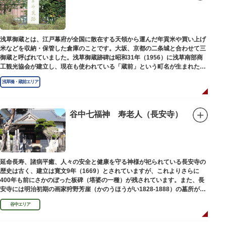
浅草御蔵とは、江戸幕府が全国に散在する天領から運んだ年貢米や買い上げ
米などを収納・保管した倉庫のことです。大坂、京都の二条城と合わせて三
御蔵と呼ばれていました。浅草御蔵跡碑は昭和31年（1956）に浅草南部商
工観光協会が建立し、現在も使われている「蔵前」という町名が生まれたの
は昭和9年（1934）のことです。
浅草橋・蔵前エリア
谷中七福神 寿老人（長安寺）
延命長寿、諸病平癒、人々の安全と健康を守る神様が祀られている長安寺の
歴史は古く、建立は寛文9年（1669）とされていますが、これよりさらに
400年も前にさかのぼった板碑（塔婆の一種）が残されています。また、長
安寺には明治初期の画家狩野芳崖（かのうほうがい1828-1888）の墓所があ
ります。
谷中エリア